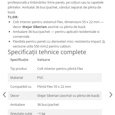
profesională a îmbinărilor între pereți, pe colțuri sau la capetele
plintelor. Ambalat 36 buc/pachet, vândut separat de plinta de
bază.
TL;DR:
Colt interior pentru sistemul Flex, dimensiuni 55 x 22 mm —
decor
Stejar Siberian
asortat cu plinta de bază.
Ambalare 36 buc/pachet — pentru aplicatii rezidentiale si
comerciale.
Flexibila pentru pereti cu denivelari mici, rezistenta impact 2J,
sectiune utila 550 mm2 pentru cabluri.
Specificații tehnice complete
Specificație
Valoare
Tip produs
Colt interior pentru plintă Flex
Material
PVC
Compatibil cu
Plintă Flex 55 x 22 mm
Decor
Stejar Siberian (asortat cu plinta de bază)
Ambalare
36 buc/pachet
Greutate cutie
~1 kg