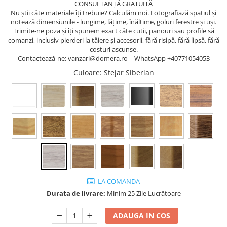
CONSULTANȚĂ GRATUITĂ
Nu știi câte materiale îți trebuie? Calculăm noi. Fotografiază spațiul și
notează dimensiunile - lungime, lățime, înălțime, goluri ferestre și uși.
Trimite-ne poza și îți spunem exact câte cutii, panouri sau profile să
comanzi, inclusiv pierderi la tăiere și accesorii, fără risipă, fără lipsă, fără
costuri ascunse.
Contactează-ne: vanzari@domera.ro | WhatsApp +40771054053
Culoare
: Stejar Siberian
LA COMANDA
Durata de livrare:
Minim 25 Zile Lucrătoare
ADAUGA IN COS