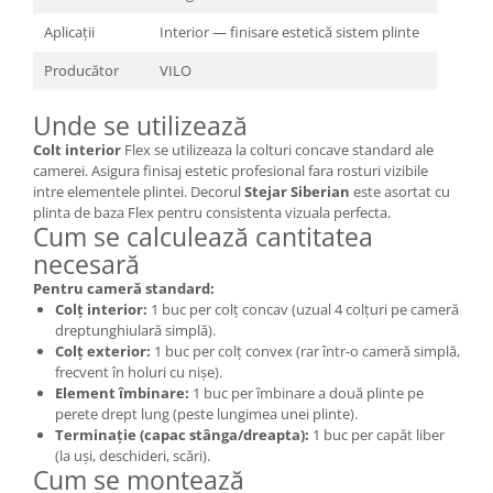
Aplicații
Interior — finisare estetică sistem plinte
Producător
VILO
Unde se utilizează
Colt interior
Flex se utilizeaza la colturi concave standard ale
camerei. Asigura finisaj estetic profesional fara rosturi vizibile
intre elementele plintei. Decorul
Stejar Siberian
este asortat cu
plinta de baza Flex pentru consistenta vizuala perfecta.
Cum se calculează cantitatea
necesară
Pentru cameră standard:
Colț interior:
1 buc per colț concav (uzual 4 colțuri pe cameră
dreptunghiulară simplă).
Colț exterior:
1 buc per colț convex (rar într-o cameră simplă,
frecvent în holuri cu nișe).
Element îmbinare:
1 buc per îmbinare a două plinte pe
perete drept lung (peste lungimea unei plinte).
Terminație (capac stânga/dreapta):
1 buc per capăt liber
(la uși, deschideri, scări).
Cum se montează