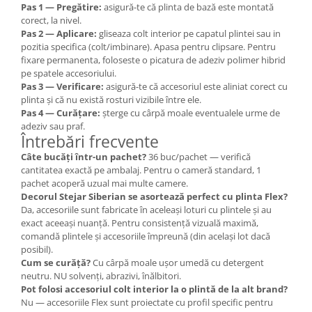
Pas 1 — Pregătire:
asigură-te că plinta de bază este montată
corect, la nivel.
Pas 2 — Aplicare:
gliseaza colt interior pe capatul plintei sau in
pozitia specifica (colt/imbinare). Apasa pentru clipsare. Pentru
fixare permanenta, foloseste o picatura de adeziv polimer hibrid
pe spatele accesoriului.
Pas 3 — Verificare:
asigură-te că accesoriul este aliniat corect cu
plinta și că nu există rosturi vizibile între ele.
Pas 4 — Curățare:
șterge cu cârpă moale eventualele urme de
adeziv sau praf.
Întrebări frecvente
Câte bucăți într-un pachet?
36 buc/pachet — verifică
cantitatea exactă pe ambalaj. Pentru o cameră standard, 1
pachet acoperă uzual mai multe camere.
Decorul Stejar Siberian se asortează perfect cu plinta Flex?
Da, accesoriile sunt fabricate în aceleași loturi cu plintele și au
exact aceeași nuanță. Pentru consistență vizuală maximă,
comandă plintele și accesoriile împreună (din același lot dacă
posibil).
Cum se curăță?
Cu cârpă moale ușor umedă cu detergent
neutru. NU solvenți, abrazivi, înălbitori.
Pot folosi accesoriul colt interior la o plintă de la alt brand?
Nu — accesoriile Flex sunt proiectate cu profil specific pentru