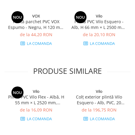
VOX
Vilo
NOU
NOU
Plintă parchet PVC VOX
Plintă PVC Vilo Esquero -
Espumo - Negru, H 120 mm
Alb, H 66 mm × L 2500 mm,
× L 2400 mm, grosime 16
grosime 22 mm
de la 44,20 RON
de la 20,10 RON
mm
LA COMANDA
LA COMANDA
PRODUSE SIMILARE
Vilo
Vilo
NOU
Plintă PVC Vilo Flex - Albă, H
Colț exterior plintă Vilo
55 mm × L 2520 mm,
Esquero - Alb, PVC, 20
grosime 22 mm
buc/cutie, compatibil plintă
de la 16,09 RON
de la 196,75 RON
66.6 mm
LA COMANDA
LA COMANDA