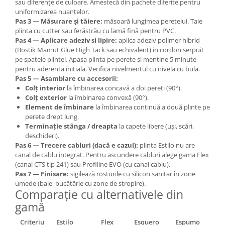
sau diferențe de culoare. Amestecă din pachete diferite pentru
uniformizarea nuanțelor.
Pas 3 — Măsurare și tăiere:
măsoară lungimea peretelui. Taie
plinta cu cutter sau ferăstrău cu lamă fină pentru PVC.
Pas 4 — Aplicare adeziv si lipire:
aplica adeziv polimer hibrid
(Bostik Mamut Glue High Tack sau echivalent) in cordon serpuit
pe spatele plintei. Apasa plinta pe perete si mentine 5 minute
pentru aderenta initiala. Verifica nivelmentul cu nivela cu bula.
Pas 5 — Asamblare cu accesorii:
Colț interior
la îmbinarea concavă a doi pereți (90°).
Colț exterior
la îmbinarea convexă (90°).
Element de îmbinare
la îmbinarea continuă a două plinte pe
perete drept lung.
Terminație stânga / dreapta
la capete libere (uși, scări,
deschideri).
Pas 6 — Trecere cabluri (dacă e cazul):
plinta Estilo nu are
canal de cablu integrat. Pentru ascundere cabluri alege gama Flex
(canal CTS tip 241) sau Profiline EVO (cu canal cablu).
Pas 7 — Finisare:
sigilează rosturile cu silicon sanitar în zone
umede (baie, bucătărie cu zone de stropire).
Comparație cu alternativele din
gamă
Criteriu
Estilo
Flex
Esquero
Espumo