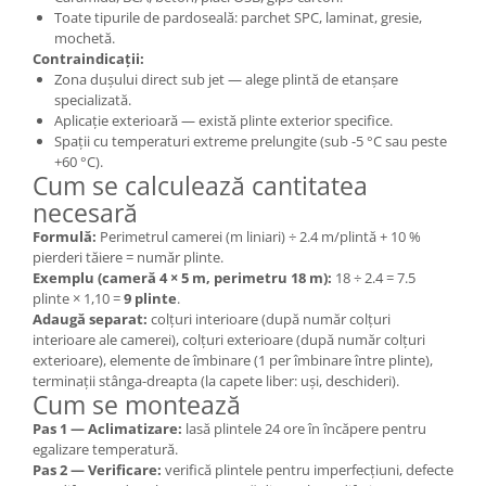
Toate tipurile de pardoseală: parchet SPC, laminat, gresie,
mochetă.
Contraindicații:
Zona dușului direct sub jet — alege plintă de etanșare
specializată.
Aplicație exterioară — există plinte exterior specifice.
Spații cu temperaturi extreme prelungite (sub -5 °C sau peste
+60 °C).
Cum se calculează cantitatea
necesară
Formulă:
Perimetrul camerei (m liniari) ÷ 2.4 m/plintă + 10 %
pierderi tăiere = număr plinte.
Exemplu (cameră 4 × 5 m, perimetru 18 m):
18 ÷ 2.4 = 7.5
plinte × 1,10 =
9 plinte
.
Adaugă separat:
colțuri interioare (după număr colțuri
interioare ale camerei), colțuri exterioare (după număr colțuri
exterioare), elemente de îmbinare (1 per îmbinare între plinte),
terminații stânga-dreapta (la capete liber: uși, deschideri).
Cum se montează
Pas 1 — Aclimatizare:
lasă plintele 24 ore în încăpere pentru
egalizare temperatură.
Pas 2 — Verificare:
verifică plintele pentru imperfecțiuni, defecte