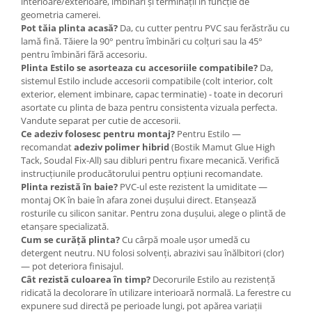
interioare/exterioare, îmbinări și terminații în funcție de
geometria camerei.
Pot tăia plinta acasă?
Da, cu cutter pentru PVC sau ferăstrău cu
lamă fină. Tăiere la 90° pentru îmbinări cu colțuri sau la 45°
pentru îmbinări fără accesoriu.
Plinta Estilo se asorteaza cu accesoriile compatibile?
Da,
sistemul Estilo include accesorii compatibile (colt interior, colt
exterior, element imbinare, capac terminatie) - toate in decoruri
asortate cu plinta de baza pentru consistenta vizuala perfecta.
Vandute separat per cutie de accesorii.
Ce adeziv folosesc pentru montaj?
Pentru Estilo —
recomandat
adeziv polimer hibrid
(Bostik Mamut Glue High
Tack, Soudal Fix-All) sau dibluri pentru fixare mecanică. Verifică
instrucțiunile producătorului pentru opțiuni recomandate.
Plinta rezistă în baie?
PVC-ul este rezistent la umiditate —
montaj OK în baie în afara zonei dușului direct. Etanșează
rosturile cu silicon sanitar. Pentru zona dușului, alege o plintă de
etanșare specializată.
Cum se curăță plinta?
Cu cârpă moale ușor umedă cu
detergent neutru. NU folosi solvenți, abrazivi sau înălbitori (clor)
— pot deteriora finisajul.
Cât rezistă culoarea în timp?
Decorurile Estilo au rezistență
ridicată la decolorare în utilizare interioară normală. La ferestre cu
expunere sud directă pe perioade lungi, pot apărea variații