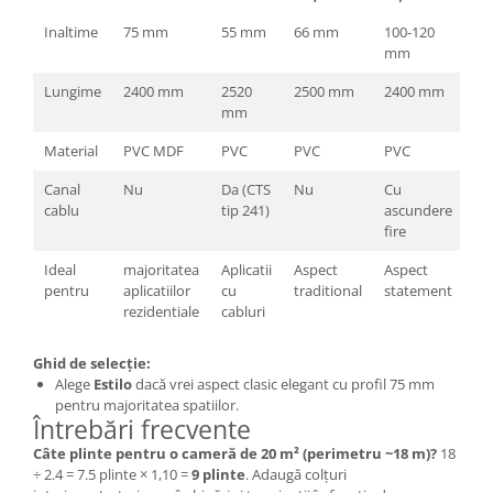
Inaltime
75 mm
55 mm
66 mm
100-120
mm
Lungime
2400 mm
2520
2500 mm
2400 mm
mm
Material
PVC MDF
PVC
PVC
PVC
Canal
Nu
Da (CTS
Nu
Cu
cablu
tip 241)
ascundere
fire
Ideal
majoritatea
Aplicatii
Aspect
Aspect
pentru
aplicatiilor
cu
traditional
statement
rezidentiale
cabluri
Ghid de selecție:
Alege
Estilo
dacă vrei aspect clasic elegant cu profil 75 mm
pentru majoritatea spatiilor.
Întrebări frecvente
Câte plinte pentru o cameră de 20 m² (perimetru ~18 m)?
18
÷ 2.4 = 7.5 plinte × 1,10 =
9 plinte
. Adaugă colțuri