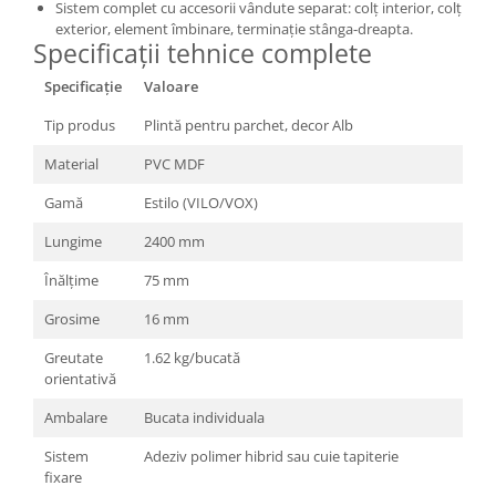
Sistem complet cu accesorii vândute separat: colț interior, colț
exterior, element îmbinare, terminație stânga-dreapta.
Specificații tehnice complete
Specificație
Valoare
Tip produs
Plintă pentru parchet, decor Alb
Material
PVC MDF
Gamă
Estilo (VILO/VOX)
Lungime
2400 mm
Înălțime
75 mm
Grosime
16 mm
Greutate
1.62 kg/bucată
orientativă
Ambalare
Bucata individuala
Sistem
Adeziv polimer hibrid sau cuie tapiterie
fixare