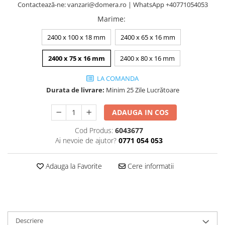
Contactează-ne: vanzari@domera.ro | WhatsApp +40771054053
Marime
:
2400 x 100 x 18 mm
2400 x 65 x 16 mm
2400 x 75 x 16 mm
2400 x 80 x 16 mm
LA COMANDA
Durata de livrare:
Minim 25 Zile Lucrătoare
ADAUGA IN COS
Cod Produs:
6043677
Ai nevoie de ajutor?
0771 054 053
Adauga la Favorite
Cere informatii
Descriere