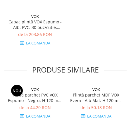
VOX
Capac plintă VOX Espumo -
Alb, PVC, 30 buc/cutie,
compatibil plintă 65 mm
de la 203,86 RON
LA COMANDA
PRODUSE SIMILARE
VOX
VOX
NOU
Plintă parchet PVC VOX
Plintă parchet MDF VOX
Espumo - Negru, H 120 mm
Evera - Alb Mat, H 120 mm
× L 2400 mm, grosime 16
× L 2400 mm, grosime 16
de la 44,20 RON
de la 50,18 RON
mm
mm
LA COMANDA
LA COMANDA