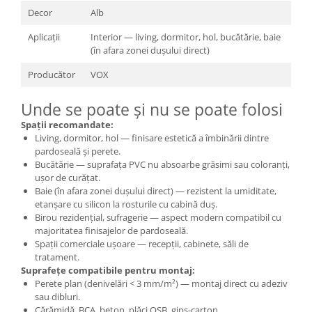
Decor
Alb
Aplicații
Interior — living, dormitor, hol, bucătărie, baie
(în afara zonei dușului direct)
Producător
VOX
Unde se poate și nu se poate folosi
Spații recomandate:
Living, dormitor, hol — finisare estetică a îmbinării dintre
pardoseală și perete.
Bucătărie — suprafața PVC nu absoarbe grăsimi sau coloranți,
ușor de curățat.
Baie (în afara zonei dușului direct) — rezistent la umiditate,
etanșare cu silicon la rosturile cu cabină duș.
Birou rezidențial, sufragerie — aspect modern compatibil cu
majoritatea finisajelor de pardoseală.
Spații comerciale ușoare — recepții, cabinete, săli de
tratament.
Suprafețe compatibile pentru montaj:
Perete plan (denivelări < 3 mm/m²) — montaj direct cu adeziv
sau dibluri.
Cărămidă, BCA, beton, plăci OSB, gips-carton.