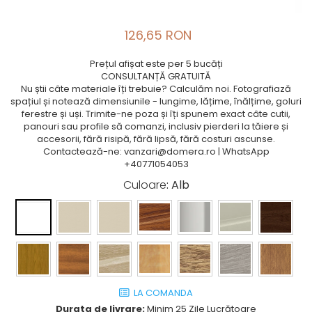
126,65 RON
Prețul afișat este per 5 bucăți
CONSULTANȚĂ GRATUITĂ
Nu știi câte materiale îți trebuie? Calculăm noi. Fotografiază
spațiul și notează dimensiunile - lungime, lățime, înălțime, goluri
ferestre și uși. Trimite-ne poza și îți spunem exact câte cutii,
panouri sau profile să comanzi, inclusiv pierderi la tăiere și
accesorii, fără risipă, fără lipsă, fără costuri ascunse.
Contactează-ne: vanzari@domera.ro | WhatsApp
+40771054053
Culoare
: Alb
LA COMANDA
Durata de livrare:
Minim 25 Zile Lucrătoare