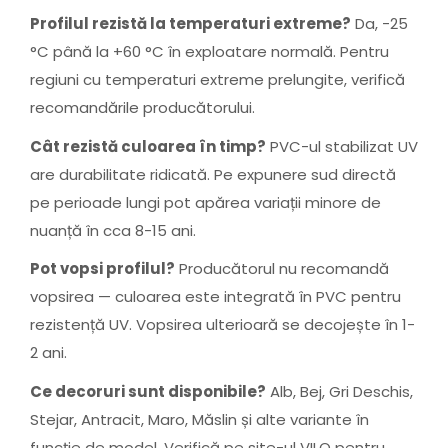
Profilul rezistă la temperaturi extreme?
Da, -25
°C până la +60 °C în exploatare normală. Pentru
regiuni cu temperaturi extreme prelungite, verifică
recomandările producătorului.
Cât rezistă culoarea în timp?
PVC-ul stabilizat UV
are durabilitate ridicată. Pe expunere sud directă
pe perioade lungi pot apărea variații minore de
nuanță în cca 8-15 ani.
Pot vopsi profilul?
Producătorul nu recomandă
vopsirea — culoarea este integrată în PVC pentru
rezistență UV. Vopsirea ulterioară se decojește în 1-
2 ani.
Ce decoruri sunt disponibile?
Alb, Bej, Gri Deschis,
Stejar, Antracit, Maro, Măslin și alte variante în
funcție de model. Verifică pe site-ul VILO pentru