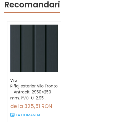
Recomandari
Vilo
Riflaj exterior Vilo Fronto
- Antracit, 2950×250
mm, PVC-U, 2.95
mp/cutie (4 bucăți)
de la 325,51 RON
LA COMANDA