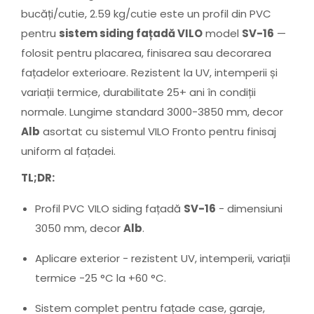
bucăți/cutie, 2.59 kg/cutie este un profil din PVC
pentru
sistem siding fațadă VILO
model
SV-16
—
folosit pentru placarea, finisarea sau decorarea
fațadelor exterioare. Rezistent la UV, intemperii și
variații termice, durabilitate 25+ ani în condiții
normale. Lungime standard 3000-3850 mm, decor
Alb
asortat cu sistemul VILO Fronto pentru finisaj
uniform al fațadei.
TL;DR:
Profil PVC VILO siding fațadă
SV-16
- dimensiuni
3050 mm, decor
Alb
.
Aplicare exterior - rezistent UV, intemperii, variații
termice -25 °C la +60 °C.
Sistem complet pentru fațade case, garaje,