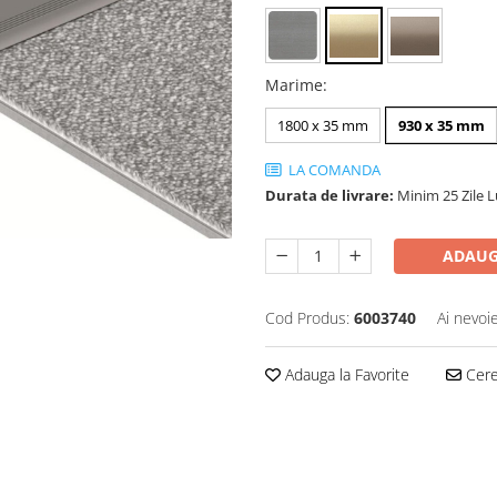
Marime
:
1800 x 35 mm
930 x 35 mm
LA COMANDA
Durata de livrare:
Minim 25 Zile 
ADAUG
Cod Produs:
6003740
Ai nevoi
Adauga la Favorite
Cere 