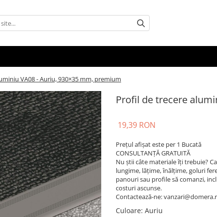
aluminiu VA08 - Auriu, 930×35 mm, premium
Profil de trecere alu
19,39 RON
Prețul afișat este per 1 Bucată
CONSULTANȚĂ GRATUITĂ
Nu știi câte materiale îți trebuie? 
lungime, lățime, înălțime, goluri fere
panouri sau profile să comanzi, inclusi
costuri ascunse.
Contactează-ne: vanzari@domera.
Culoare
: Auriu