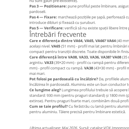
nu sunt găuri pre-existente).
Pas 3 — Pozitionare:
pune profilul peste îmbinare, asig
pardoseli.
Pas 4 — Fixare:
marchează pozițiile pe șapă, perforează c
introduce dibluri și fixează cu șuruburi.
Pas 5 — Verificare:
verifică să nu existe spații libere între 
Întrebări frecvente
Care e diferența dintre VA64, VA65, VA66?
VA64
(40 mm)
același nivel.
VA65
(51 mm) - profil mai lat pentru îmbinări
compact pentru tranziții discrete. Toate disponibile în finis
Care diferență între VA08, VA33, VA36, VA38?
VA08
(35 
argintiu.
VA33
(39×20 mm) - profil cu rampă pentru diferenț
mm) - profil compact cu rampă.
VA38
(43×30 mm) - profil 
mai mari.
Pot folosi pe pardoseală cu încălzire?
Da, profilele alum
încălzirea în pardoseală. Aluminiu este un bun conductor 
Ce lungime aleg?
Lungimea profilului trebuie să acopere 
standard: 930 mm (pentru praguri standard) și 1800 mm (pen
extinse). Pentru praguri foarte mari, combinăm două profi
Cum se taie profilul?
Cu ferăstrău cu lamă pentru aluminiu
pentru aluminiu. Tăiere precisă pentru îmbinare estetică.
Ultima actualizare: Mai 2026. Sursă: catalog VOX Impressor