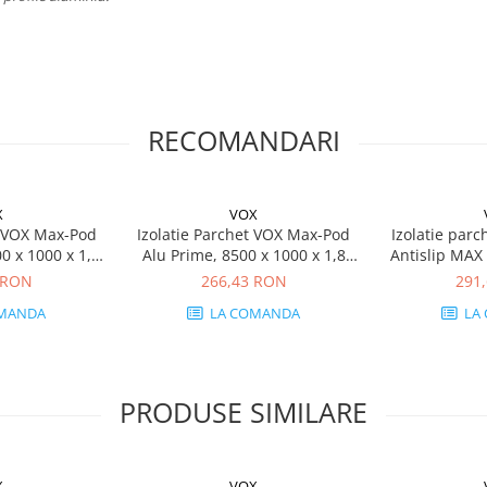
RECOMANDARI
X
VOX
t VOX Max-Pod
Izolatie Parchet VOX Max-Pod
Izolatie par
0 x 1000 x 1,6
Alu Prime, 8500 x 1000 x 1,8
Antislip MAX 
olă, 17 dB
mm, 8,5 mp, Rolă, 18 dB
mm, 15 mp, Ro
 RON
266,43 RON
291
1
MANDA
LA COMANDA
LA
PRODUSE SIMILARE
X
VOX