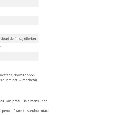
tipuri de finisaj diferite)
)
bucătărie, dormitor-hol).
sie, laminat ↔ mochetă).
li. Taie profilul la dimensiunea
ă pentru fixare cu șuruburi (dacă