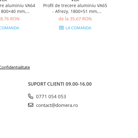
ere aluminiu VA64
Profil de trecere aluminiu VA65
Profil de t
 1800×40 mm,
- Afrezy, 1800×51 mm,
- Afre
emium
premium
28,76 RON
de la 35,67 RON
de 
 COMANDA
LA COMANDA
 Confidentialitate
SUPORT CLIENTI
09.00-16.00
0771 054 053
contact@domera.ro