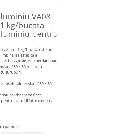
aluminiu VA08
1 kg/bucata -
aluminiu pentru
m, Auriu, 1 kg/bucata este un
 îmbinarea estetică a
j (parchet/gresie, parchet/laminat,
ensiuni 930 x 35 mm mm —
d cu șuruburi.
rdoseli - dimensiuni 930 x 35
 sau parchet stratificat.
l pentru tranziții între camere.
ru pardoseli