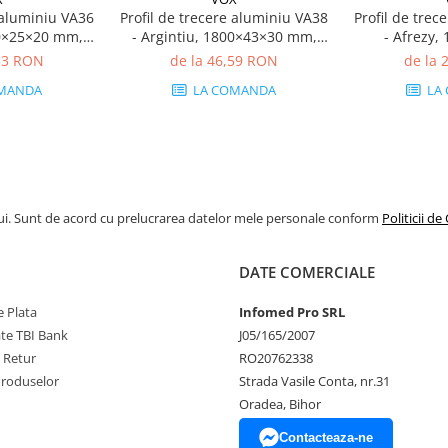
e aluminiu VA36
Profil de trecere aluminiu VA38
Profil de trec
00×25×20 mm,
- Argintiu, 1800×43×30 mm,
- Afrezy,
ium
premium
pr
,53 RON
de la 46,59 RON
de la 
MANDA
LA COMANDA
LA
ui. Sunt de acord cu prelucrarea datelor mele personale conform
Politicii de
DATE COMERCIALE
 Plata
Infomed Pro SRL
ate TBI Bank
J05/165/2007
e Retur
RO20762338
Produselor
Strada Vasile Conta, nr.31
Oradea, Bihor
Contacteaza-ne