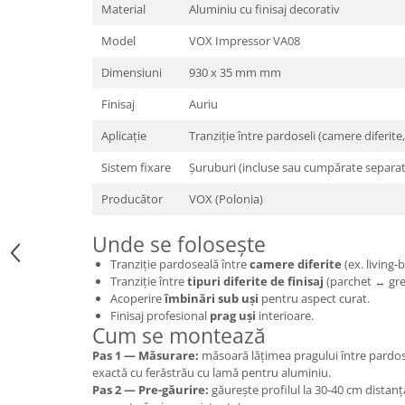
Material
Aluminiu cu finisaj decorativ
Model
VOX Impressor VA08
Dimensiuni
930 x 35 mm mm
Finisaj
Auriu
Aplicație
Tranziție între pardoseli (camere diferite, 
Sistem fixare
Șuruburi (incluse sau cumpărate separat
Producător
VOX (Polonia)
Unde se folosește
Tranziție pardoseală între
camere diferite
(ex. living-
Tranziție între
tipuri diferite de finisaj
(parchet ↔ gre
Acoperire
îmbinări sub uși
pentru aspect curat.
Finisaj profesional
prag uși
interioare.
Cum se montează
Pas 1 — Măsurare:
măsoară lățimea pragului între pardose
exactă cu ferăstrău cu lamă pentru aluminiu.
Pas 2 — Pre-găurire:
găurește profilul la 30-40 cm distanț