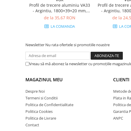
Profil de trecere aluminiu VA33
Profil de trecer
- Argintiu, 1800×39×20 mm,
- Argintiu, 18
premium
prem
de la 35,67 RON
de la 24
LA COMANDA
LA CO
Newsletter
Nu rata ofertele si promotiile noastre
Vreau să mă abonez la newsletter cu promoțiile magazinul
MAGAZINUL MEU
CLIENTI
Despre Noi
Metode de
Termeni si Conditii
Plata in R
Politica de Confidentialitate
Politica d
Politica Cookies
Garantia 
Politica de Livrare
ANPC
Contact