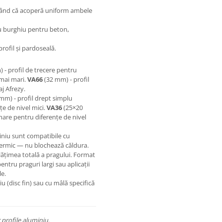
urând că acoperă uniform ambele
u burghiu pentru beton,
profil și pardoseală.
 - profil de trecere pentru
 mai mari.
VA66
(32 mm) - profil
aj Afrezy.
mm) - profil drept simplu
e de nivel mici.
VA36
(25×20
mare pentru diferențe de nivel
iniu sunt compatibile cu
termic — nu blochează căldura.
lățimea totală a pragului. Format
tru praguri largi sau aplicații
le.
 (disc fin) sau cu mâlă specifică
 profile aluminiu.