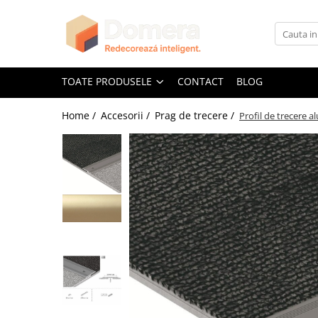
Toate Produsele
Parchet
TOATE PRODUSELE
CONTACT
BLOG
Parchet SPC
Home /
Accesorii /
Prag de trecere /
Profil de trecere 
Riflaje Decorative
Riflaj exterior
Riflaje Interioare
Glafuri
Glafuri Interioare
Glafuri Exterioare
Plinte, Plinte PVC, Plinte MDF
Plinte PVC
Plinte MDF Premium
Accesorii Plinte