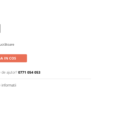
Lucrătoare
A IN COS
e de ajutor?
0771 054 053
informatii