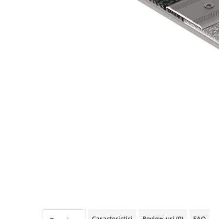
Terminatii Plinta
Colt Exterior Plinta
Colt Interior Plinta
Imbinare Plinta
Accesorii
Accesorii Lambriuri
Accesorii Riflaje Decorative
Accesorii Universale
Distribuie
Capac Glaf Interior
pe
Izolatie Parchet
Facebook
Prag de trecere
Profile Decorative Fatada
Lambriuri
Lambriuri PVC
Lambriuri Premium
Panouri Decorative
Caracteristici
Review-uri
(0)
FAQ