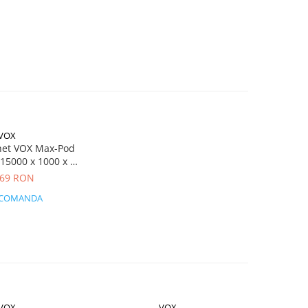
VOX
chet VOX Max-Pod
15000 x 1000 x 2
lă, Polietilenă,
,69 RON
6 dB
 COMANDA
VOX
VOX