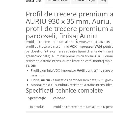
Descriere
Panouri Decorative SPC
Profil de trecere premium 
Panouri Decorative Premium
AURIU 930 x 35 mm, Auriu, 
profil de trecere premium 
pardoseli, finisaj Auriu
Profil de trecere premium aluminiu VA08 AURIU 930 x 35 m
profil de trecere din aluminiu
VOX Impressor VA08
pentru
pardoselilor între camere sau între tipuri diferite de finisa
gresie/mochetă). Aluminiu premium cu finisaj
Auriu
, dim
rezistent la trafic intens, durabilitate ridicată, montaj rapi
TL;DR:
Profil aluminiu VOX Impressor
VA08
pentru îmbinare pa
mm mm.
Finisaj
Auriu
- asortat cu pardoseli laminate, SPC, gresie
Montaj rapid cu șuruburi, rezistent la trafic intens, idea
Specificații tehnice complete
Specificație
Valoare
Tip produs
Profil de trecere premium aluminiu pent