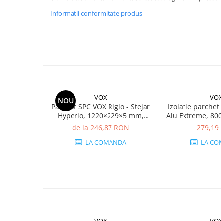
Informatii conformitate produs
VOX
VO
NOU
Parchet SPC VOX Rigio - Stejar
Izolatie parche
Hyperio, 1220×229×5 mm,
Alu Extreme, 800
antiderapant R9, 2.23 mp/cutie
mm, 8 mp, R
de la 246,87 RON
279,19
(8 plăci)
LA COMANDA
LA CO
VOX
VO