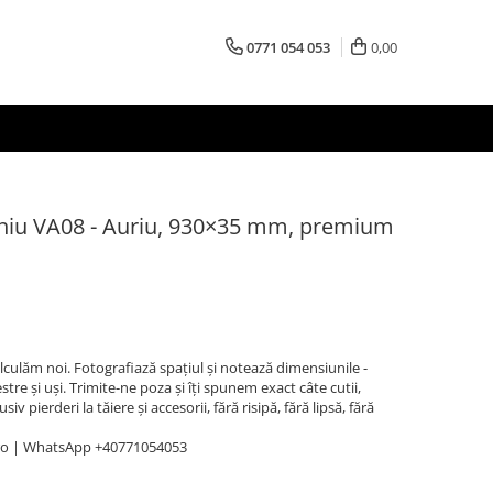
0771 054 053
0,00
miniu VA08 - Auriu, 930×35 mm, premium
Calculăm noi. Fotografiază spațiul și notează dimensiunile -
stre și uși. Trimite-ne poza și îți spunem exact câte cutii,
v pierderi la tăiere și accesorii, fără risipă, fără lipsă, fără
ro | WhatsApp +40771054053