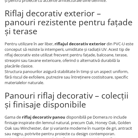
și pentru proiecte cu accente arhitecturale bine definite.
Riflaj decorativ exterior –
panouri rezistente pentru fațade
și terase
Pentru utilizare în aer liber,
riflajul decorativ exterior
din PVC-U este
conceput să reziste la intemperii, umiditate și radiații UV. Acest tip de
riflaj decorativ este utilizat frecvent pentru fațade, balcoane, terase,
streașini sau tavane exterioare, oferind o alternativă durabilă la
placările clasice.
Structura panourilor asigură stabilitate în timp și un aspect uniform,
fără riscul de exfoliere, putrezire sau întreținere costisitoare, specific
materialelor naturale.
Panouri riflaj decorativ – colecții
și finisaje disponibile
Gama de
riflaj decorativ panou
disponibilă pe Domera.ro include
finisaje inspirate din lemnul natural, precum Oak, Honey Oak, Golden
Oak sau Winchester, dar și variante moderne în nuanțe de gri, antracit
sau negru, potrivite pentru proiecte cu design contemporan.