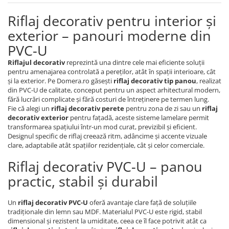
Riflaj decorativ pentru interior și
exterior – panouri moderne din
PVC-U
Riflajul decorativ
reprezintă una dintre cele mai eficiente soluții
pentru amenajarea controlată a pereților, atât în spații interioare, cât
și la exterior. Pe Domera.ro găsești
riflaj decorativ tip panou
, realizat
din PVC-U de calitate, conceput pentru un aspect arhitectural modern,
fără lucrări complicate și fără costuri de întreținere pe termen lung.
Fie că alegi un
riflaj decorativ perete
pentru zona de zi sau un
riflaj
decorativ exterior
pentru fațadă, aceste sisteme lamelare permit
transformarea spațiului într-un mod curat, previzibil și eficient.
Designul specific de riflaj creează ritm, adâncime și accente vizuale
clare, adaptabile atât spațiilor rezidențiale, cât și celor comerciale.
Riflaj decorativ PVC-U – panou
practic, stabil și durabil
Un
riflaj decorativ PVC-U
oferă avantaje clare față de soluțiile
tradiționale din lemn sau MDF. Materialul PVC-U este rigid, stabil
dimensional și rezistent la umiditate, ceea ce îl face potrivit atât ca