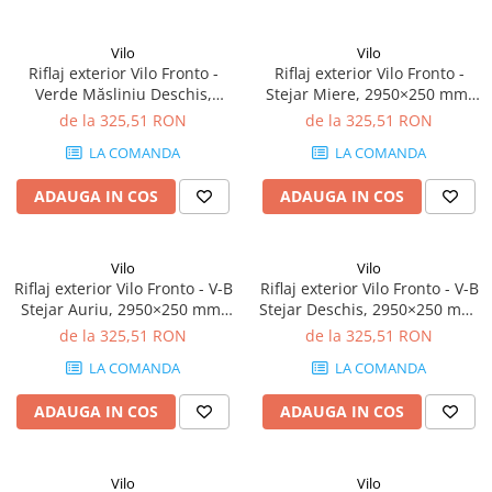
Terminatii Plinta
Colt Exterior Plinta
Vilo
Vilo
Colt Interior Plinta
Riflaj exterior Vilo Fronto -
Riflaj exterior Vilo Fronto -
Verde Măsliniu Deschis,
Stejar Miere, 2950×250 mm,
Imbinare Plinta
2950×250 mm, PVC-U, 7.74
PVC-U, 2.95 mp/cutie (4
de la 325,51 RON
de la 325,51 RON
Accesorii
mp/cutie (10 bucăți)
bucăți)
LA COMANDA
LA COMANDA
Accesorii Lambriuri
Accesorii Riflaje Decorative
ADAUGA IN COS
ADAUGA IN COS
Accesorii Universale
Capac Glaf Interior
Vilo
Vilo
Riflaj exterior Vilo Fronto - V-B
Riflaj exterior Vilo Fronto - V-B
Izolatie Parchet
Stejar Auriu, 2950×250 mm,
Stejar Deschis, 2950×250 mm,
Prag de trecere
PVC-U, 2.95 mp/cutie (4
PVC-U, 2.95 mp/cutie (4
de la 325,51 RON
de la 325,51 RON
bucăți)
bucăți)
Profile Decorative Fatada
LA COMANDA
LA COMANDA
Lambriuri
ADAUGA IN COS
ADAUGA IN COS
Lambriuri PVC
Lambriuri Premium
Vilo
Vilo
Panouri Decorative