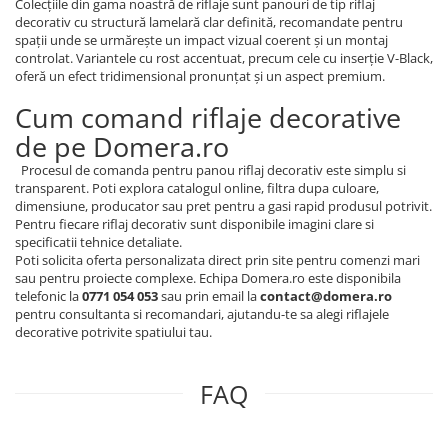
Colecțiile din gama noastră de riflaje sunt panouri de tip riflaj
decorativ cu structură lamelară clar definită, recomandate pentru
spații unde se urmărește un impact vizual coerent și un montaj
controlat. Variantele cu rost accentuat, precum cele cu inserție V-Black,
oferă un efect tridimensional pronunțat și un aspect premium.
Cum comand riflaje decorative
de pe Domera.ro
Procesul de comanda pentru panou riflaj decorativ este simplu si
transparent. Poti explora catalogul online, filtra dupa culoare,
dimensiune, producator sau pret pentru a gasi rapid produsul potrivit.
Pentru fiecare riflaj decorativ sunt disponibile imagini clare si
specificatii tehnice detaliate.
Poti solicita oferta personalizata direct prin site pentru comenzi mari
sau pentru proiecte complexe. Echipa Domera.ro este disponibila
telefonic la
0771 054 053
sau prin email la
contact@domera.ro
pentru consultanta si recomandari, ajutandu-te sa alegi riflajele
decorative potrivite spatiului tau.
FAQ