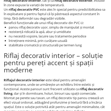
riflaj decorativ interior
, cât și ca
riflaj decorativ exterior
, inclusiv
în zone expuse la variații de temperatură.
Un
riflaj decorativ PVC
este ales în special pentru predictibilitatea sa
în exploatare și pentru faptul că își păstrează aspectul constant în
timp, fără deformări sau degradări vizibile.
Beneficii funcționale ale unui riflaj decorativ din PVC-U:
panou riflaj decorativ ușor, simplu de manipulat și montat
rezistență ridicată la apă, abur și umiditate
nu necesită vopsire, lacuire sau tratamente periodice
întreținere minimă, prin curățare uzuală
stabilitate cromatică și structurală pe termen lung
Riflaj decorativ interior – soluție
pentru pereți accent și spații
moderne
Riflajul decorativ interior
este ideal pentru amenajări
contemporane, unde se urmărește un echilibru între estetic și
funcțional. Aceste panouri sunt frecvent utilizate ca
riflaj decorativ
living
, dar și în dormitoare, holuri, birouri sau spații comerciale.
Montat pe perete sau tavan, un riflaj decorativ tip panou creează un
efect vizual ordonat, adăugând profunzime și textură fără a încărca
spațiul. Este o soluție potrivită atât pentru amenajări minimaliste, cât