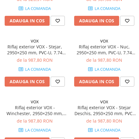
bucăți)
LA COMANDA
LA COMANDA
ADAUGA IN COS
ADAUGA IN COS
VOX
VOX
Riflaj exterior VOX - Stejar,
Riflaj exterior VOX - Nuc,
2950×250 mm, PVC-U, 7.74
2950×250 mm, PVC-U, 7.74
mp/cutie (10 bucăți)
mp/cutie (10 bucăți)
de la 987,80 RON
de la 987,80 RON
LA COMANDA
LA COMANDA
ADAUGA IN COS
ADAUGA IN COS
VOX
VOX
Riflaj exterior VOX -
Riflaj exterior VOX - Stejar
Winchester, 2950×250 mm,
Deschis, 2950×250 mm, PVC-
PVC-U, 7.74 mp/cutie (10
U, 7.74 mp/cutie (10 bucăți)
de la 987,80 RON
de la 987,80 RON
bucăți)
LA COMANDA
LA COMANDA