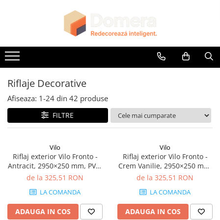
Toate Produsele
Parchet
Parchet SPC
Riflaje Decorative
Riflaje Decorative
Riflaj exterior
Afiseaza:
1-
24
din
42
produse
Riflaje Interioare
FILTRE
Glafuri
Glafuri Interioare
Vilo
Vilo
Glafuri Exterioare
Riflaj exterior Vilo Fronto -
Riflaj exterior Vilo Fronto -
Antracit, 2950×250 mm, PVC-
Crem Vanilie, 2950×250 mm,
Plinte, Plinte PVC, Plinte MDF
U, 2.95 mp/cutie (4 bucăți)
PVC-U, 7.74 mp/cutie (10
de la 325,51 RON
de la 325,51 RON
Plinte PVC
bucăți)
LA COMANDA
LA COMANDA
Plinte MDF Premium
Accesorii Plinte
ADAUGA IN COS
ADAUGA IN COS