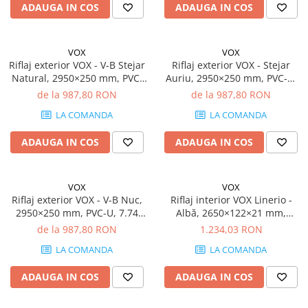
ADAUGA IN COS
ADAUGA IN COS
VOX
VOX
Riflaj exterior VOX - V-B Stejar
Riflaj exterior VOX - Stejar
Natural, 2950×250 mm, PVC-
Auriu, 2950×250 mm, PVC-U,
U, 7.74 mp/cutie (10 bucăți)
7.74 mp/cutie (10 bucăți)
de la 987,80 RON
de la 987,80 RON
LA COMANDA
LA COMANDA
ADAUGA IN COS
ADAUGA IN COS
VOX
VOX
Riflaj exterior VOX - V-B Nuc,
Riflaj interior VOX Linerio -
2950×250 mm, PVC-U, 7.74
Albă, 2650×122×21 mm,
mp/cutie (10 bucăți)
Polistiren Extrudat XPS, 3.88
de la 987,80 RON
1.234,03 RON
mp/cutie (12 bucăți)
LA COMANDA
LA COMANDA
ADAUGA IN COS
ADAUGA IN COS