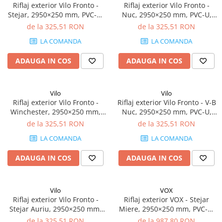
Riflaj exterior Vilo Fronto -
Riflaj exterior Vilo Fronto -
Panouri Decorative SPC
Stejar, 2950×250 mm, PVC-U,
Nuc, 2950×250 mm, PVC-U,
2.95 mp/cutie (4 bucăți)
2.95 mp/cutie (4 bucăți)
de la 325,51 RON
de la 325,51 RON
Panouri Decorative Premium
LA COMANDA
LA COMANDA
ADAUGA IN COS
ADAUGA IN COS
Vilo
Vilo
Riflaj exterior Vilo Fronto -
Riflaj exterior Vilo Fronto - V-B
Winchester, 2950×250 mm,
Nuc, 2950×250 mm, PVC-U,
PVC-U, 2.95 mp/cutie (4
7.74 mp/cutie (10 bucăți)
de la 325,51 RON
de la 325,51 RON
bucăți)
LA COMANDA
LA COMANDA
ADAUGA IN COS
ADAUGA IN COS
Vilo
VOX
Riflaj exterior Vilo Fronto -
Riflaj exterior VOX - Stejar
Stejar Auriu, 2950×250 mm,
Miere, 2950×250 mm, PVC-U,
PVC-U, 2.95 mp/cutie (4
7.74 mp/cutie (10 bucăți)
de la 325,51 RON
de la 987,80 RON