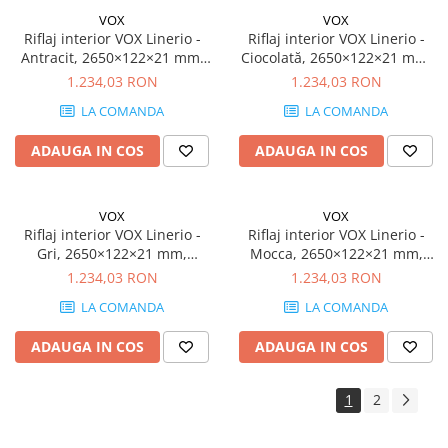
VOX
VOX
Riflaj interior VOX Linerio -
Riflaj interior VOX Linerio -
Antracit, 2650×122×21 mm,
Ciocolată, 2650×122×21 mm,
Polistiren Extrudat XPS, 3.88
Polistiren Extrudat XPS, 3.88
1.234,03 RON
1.234,03 RON
mp/cutie (12 bucăți)
mp/cutie (12 bucăți)
LA COMANDA
LA COMANDA
ADAUGA IN COS
ADAUGA IN COS
VOX
VOX
Riflaj interior VOX Linerio -
Riflaj interior VOX Linerio -
Gri, 2650×122×21 mm,
Mocca, 2650×122×21 mm,
Polistiren Extrudat XPS, 3.88
Polistiren Extrudat XPS, 3.88
1.234,03 RON
1.234,03 RON
mp/cutie (12 bucăți)
mp/cutie (12 bucăți)
LA COMANDA
LA COMANDA
ADAUGA IN COS
ADAUGA IN COS
1
2