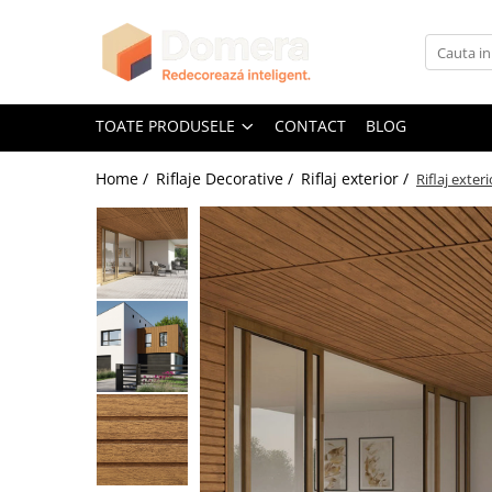
Toate Produsele
Parchet
TOATE PRODUSELE
CONTACT
BLOG
Parchet SPC
Home /
Riflaje Decorative /
Riflaj exterior /
Riflaj exte
Riflaje Decorative
Riflaj exterior
Riflaje Interioare
Glafuri
Glafuri Interioare
Glafuri Exterioare
Plinte, Plinte PVC, Plinte MDF
Plinte PVC
Plinte MDF Premium
Accesorii Plinte