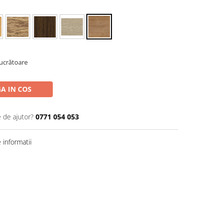
Lucrătoare
A IN COS
e de ajutor?
0771 054 053
informatii