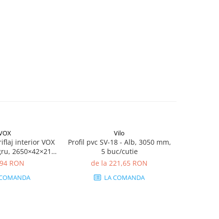
VOX
Vilo
riflaj interior VOX
Profil pvc SV-18 - Alb, 3050 mm,
Profil pvc 
gru, 2650×42×21
5 buc/cutie
5
en Extrudat XPS,
,94 RON
de la 221,65 RON
de 
tie (12 bucăți)
 COMANDA
LA COMANDA