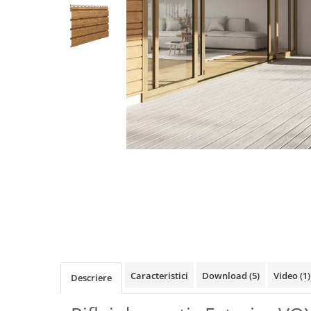
Terminatii Plinta
Colt Exterior Plinta
Colt Interior Plinta
Imbinare Plinta
Accesorii
Accesorii Lambriuri
Accesorii Riflaje Decorative
Accesorii Universale
Distribuie
Capac Glaf Interior
pe
Izolatie Parchet
Facebook
Prag de trecere
Profile Decorative Fatada
Lambriuri
Lambriuri PVC
Caracteristici
Download (5)
Video
(1)
Descriere
Lambriuri Premium
Panouri Decorative