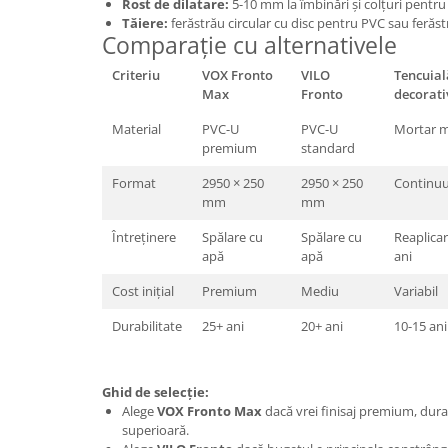
Rost de dilatare:
5-10 mm la îmbinări și colțuri pentru 
Tăiere:
ferăstrău circular cu disc pentru PVC sau ferăst
Comparație cu alternativele
Criteriu
VOX Fronto
VILO
Tencuial
Max
Fronto
decorati
Material
PVC-U
PVC-U
Mortar m
premium
standard
Format
2950 × 250
2950 × 250
Continu
mm
mm
Întreținere
Spălare cu
Spălare cu
Reaplicar
apă
apă
ani
Cost inițial
Premium
Mediu
Variabil
Durabilitate
25+ ani
20+ ani
10-15 ani
Ghid de selecție:
Alege
VOX Fronto Max
dacă vrei finisaj premium, dura
superioară.