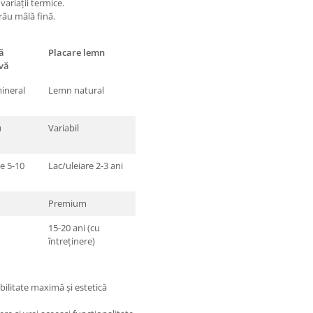
variații termice.
rău mâlă fină.
ă
Placare lemn
vă
ineral
Lemn natural
u
Variabil
e 5-10
Lac/uleiare 2-3 ani
Premium
15-20 ani (cu
întreținere)
bilitate maximă și estetică