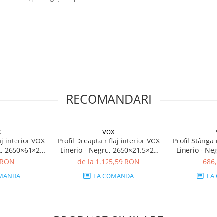
RECOMANDARI
X
VOX
aj interior VOX
Profil Dreapta riflaj interior VOX
Profil Stânga 
it, 2650×61×21
Linerio - Negru, 2650×21.5×21
Linerio - Ne
Extrudat XPS,
mm, Polistiren Extrudat XPS,
mm, Polistir
 RON
de la 1.125,59 RON
686
(12 bucăți)
1.37 mp/cutie (24 bucăți)
1.34 mp/cu
MANDA
LA COMANDA
LA