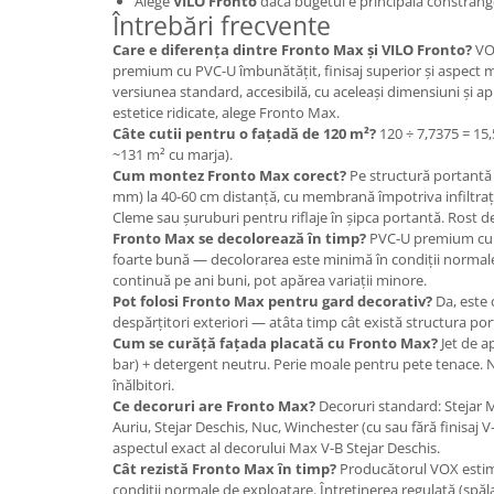
Alege
VILO Fronto
dacă bugetul e principala constrânger
Întrebări frecvente
Care e diferența dintre Fronto Max și VILO Fronto?
VOX
premium cu PVC-U îmbunătățit, finisaj superior și aspect 
versiunea standard, accesibilă, cu aceleași dimensiuni și ap
estetice ridicate, alege Fronto Max.
Câte cutii pentru o fațadă de 120 m²?
120 ÷ 7,7375 = 15,5
~131 m² cu marja).
Cum montez Fronto Max corect?
Pe structură portantă 
mm) la 40-60 cm distanță, cu membrană împotriva infiltrații
Cleme sau șuruburi pentru riflaje în șipca portantă. Rost d
Fronto Max se decolorează în timp?
PVC-U premium cu s
foarte bună — decolorarea este minimă în condiții normal
continuă pe ani buni, pot apărea variații minore.
Pot folosi Fronto Max pentru gard decorativ?
Da, este 
despărțitori exteriori — atâta timp cât există structura por
Cum se curăță fațada placată cu Fronto Max?
Jet de a
bar) + detergent neutru. Perie moale pentru pete tenace. N
înălbitori.
Ce decoruri are Fronto Max?
Decoruri standard: Stejar Mi
Auriu, Stejar Deschis, Nuc, Winchester (cu sau fără finisaj V
aspectul exact al decorului Max V-B Stejar Deschis.
Cât rezistă Fronto Max în timp?
Producătorul VOX estime
condiții normale de exploatare. Întreținerea regulată (spă