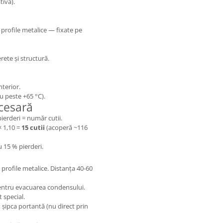
tivă).
profile metalice — fixate pe
ete și structură.
terior.
u peste +65 °C).
cesară
ierderi = număr cutii.
× 1,10 =
15 cutii
(acoperă ~116
 15 % pierderi.
profile metalice. Distanța 40-60
pentru evacuarea condensului.
 special.
 șipca portantă (nu direct prin