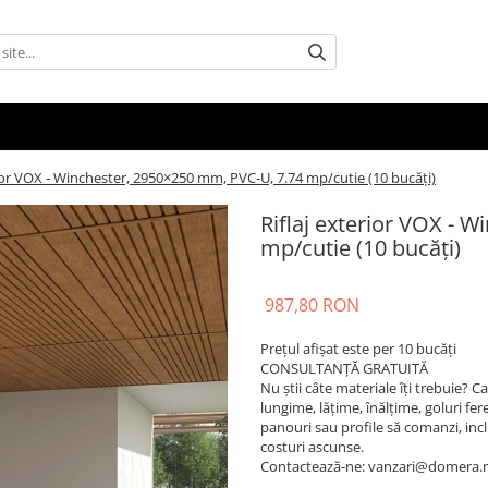
rior VOX - Winchester, 2950×250 mm, PVC-U, 7.74 mp/cutie (10 bucăți)
Riflaj exterior VOX - 
mp/cutie (10 bucăți)
987,80 RON
Prețul afișat este per 10 bucăți
CONSULTANȚĂ GRATUITĂ
Nu știi câte materiale îți trebuie? 
lungime, lățime, înălțime, goluri fere
panouri sau profile să comanzi, inclusi
costuri ascunse.
Contactează-ne: vanzari@domera.