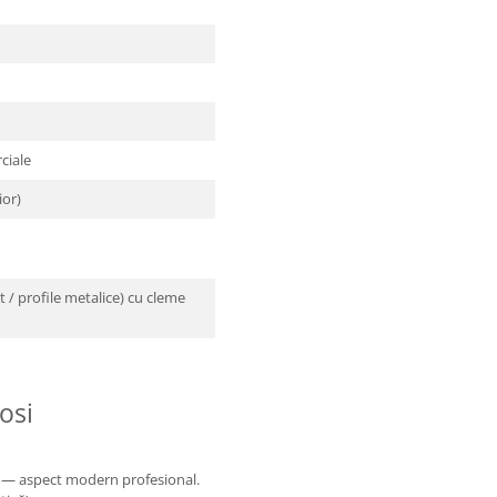
ciale
ior)
t / profile metalice) cu cleme
osi
i) — aspect modern profesional.