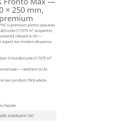
OX Fronto Max —
0 × 250 mm,
e premium
u PVC-U premium pentru placarea
ți/cutie (7,7375 m² acoperire).
zistență ridicată la UV —
cer aspect lux modern de panou
re 10 bucăți/cutie (7,7375 m²
 comerciale — rezistent la UV,
e sau șuruburi, fără adeziv.
tru fațade
idă, stabilizator UV)