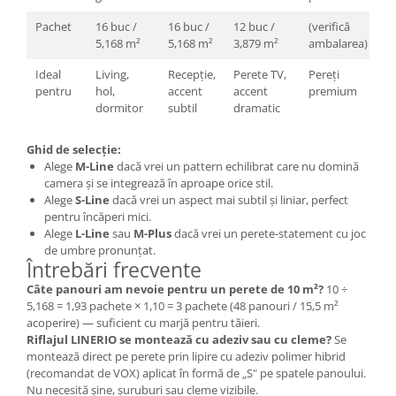
Pachet
16 buc /
16 buc /
12 buc /
(verifică
5,168 m²
5,168 m²
3,879 m²
ambalarea)
Ideal
Living,
Recepție,
Perete TV,
Pereți
pentru
hol,
accent
accent
premium
dormitor
subtil
dramatic
Ghid de selecție:
Alege
M-Line
dacă vrei un pattern echilibrat care nu domină
camera și se integrează în aproape orice stil.
Alege
S-Line
dacă vrei un aspect mai subtil și liniar, perfect
pentru încăperi mici.
Alege
L-Line
sau
M-Plus
dacă vrei un perete-statement cu joc
de umbre pronunțat.
Întrebări frecvente
Câte panouri am nevoie pentru un perete de 10 m²?
10 ÷
5,168 = 1,93 pachete × 1,10 = 3 pachete (48 panouri / 15,5 m²
acoperire) — suficient cu marjă pentru tăieri.
Riflajul LINERIO se montează cu adeziv sau cu cleme?
Se
montează direct pe perete prin lipire cu adeziv polimer hibrid
(recomandat de VOX) aplicat în formă de „S" pe spatele panoului.
Nu necesită șine, șuruburi sau cleme vizibile.