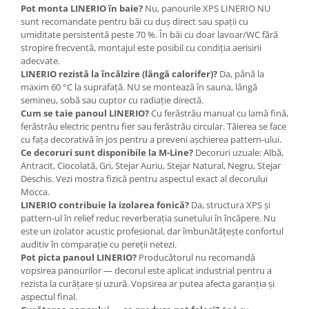
Pot monta LINERIO în baie?
Nu, panourile XPS LINERIO NU
sunt recomandate pentru băi cu duș direct sau spații cu
umiditate persistentă peste 70 %. În băi cu doar lavoar/WC fără
stropire frecventă, montajul este posibil cu condiția aerisirii
adecvate.
LINERIO rezistă la încălzire (lângă calorifer)?
Da, până la
maxim 60 °C la suprafață. NU se montează în sauna, lângă
semineu, sobă sau cuptor cu radiație directă.
Cum se taie panoul LINERIO?
Cu ferăstrău manual cu lamă fină,
ferăstrău electric pentru fier sau ferăstrău circular. Tăierea se face
cu fața decorativă în jos pentru a preveni așchierea pattern-ului.
Ce decoruri sunt disponibile la M-Line?
Decoruri uzuale: Albă,
Antracit, Ciocolată, Gri, Stejar Auriu, Stejar Natural, Negru, Stejar
Deschis. Vezi mostra fizică pentru aspectul exact al decorului
Mocca.
LINERIO contribuie la izolarea fonică?
Da, structura XPS și
pattern-ul în relief reduc reverberația sunetului în încăpere. Nu
este un izolator acustic profesional, dar îmbunătățește confortul
auditiv în comparație cu pereții netezi.
Pot picta panoul LINERIO?
Producătorul nu recomandă
vopsirea panourilor — decorul este aplicat industrial pentru a
rezista la curățare și uzură. Vopsirea ar putea afecta garanția și
aspectul final.