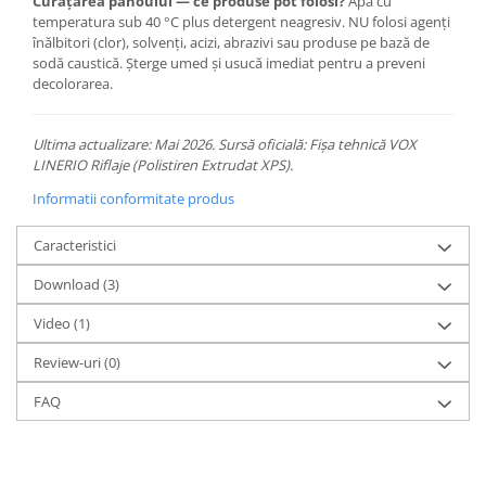
Curățarea panoului — ce produse pot folosi?
Apă cu
temperatura sub 40 °C plus detergent neagresiv. NU folosi agenți
înălbitori (clor), solvenți, acizi, abrazivi sau produse pe bază de
sodă caustică. Șterge umed și usucă imediat pentru a preveni
decolorarea.
Ultima actualizare: Mai 2026. Sursă oficială: Fișa tehnică VOX
LINERIO Riflaje (Polistiren Extrudat XPS).
Informatii conformitate produs
Caracteristici
Download (3)
Video
(1)
Review-uri
(0)
FAQ