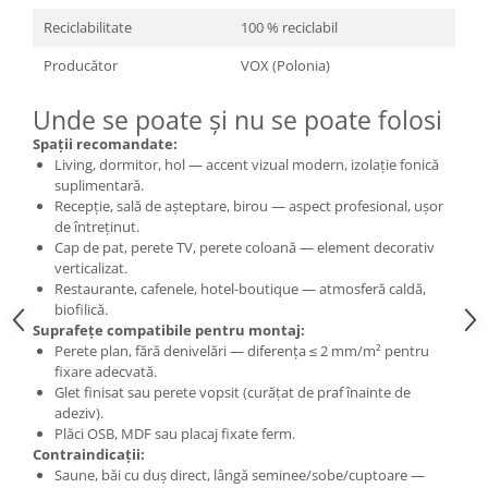
Reciclabilitate
100 % reciclabil
Producător
VOX (Polonia)
Unde se poate și nu se poate folosi
Spații recomandate:
Living, dormitor, hol — accent vizual modern, izolație fonică
suplimentară.
Recepție, sală de așteptare, birou — aspect profesional, ușor
de întreținut.
Cap de pat, perete TV, perete coloană — element decorativ
verticalizat.
Restaurante, cafenele, hotel-boutique — atmosferă caldă,
biofilică.
Suprafețe compatibile pentru montaj:
Perete plan, fără denivelări — diferența ≤ 2 mm/m² pentru
fixare adecvată.
Glet finisat sau perete vopsit (curățat de praf înainte de
adeziv).
Plăci OSB, MDF sau placaj fixate ferm.
Contraindicații:
Saune, băi cu duș direct, lângă seminee/sobe/cuptoare —