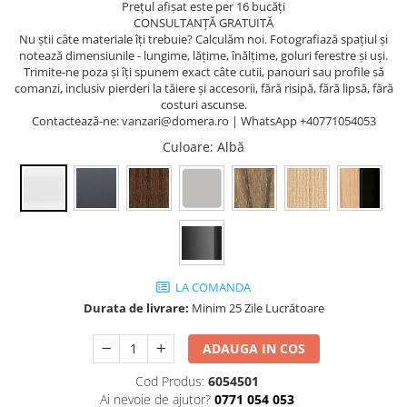
Prețul afișat este per 16 bucăți
CONSULTANȚĂ GRATUITĂ
Nu știi câte materiale îți trebuie? Calculăm noi. Fotografiază spațiul și
notează dimensiunile - lungime, lățime, înălțime, goluri ferestre și uși.
Trimite-ne poza și îți spunem exact câte cutii, panouri sau profile să
comanzi, inclusiv pierderi la tăiere și accesorii, fără risipă, fără lipsă, fără
costuri ascunse.
Contactează-ne: vanzari@domera.ro | WhatsApp +40771054053
Culoare
: Albă
LA COMANDA
Durata de livrare:
Minim 25 Zile Lucrătoare
ADAUGA IN COS
Cod Produs:
6054501
Ai nevoie de ajutor?
0771 054 053