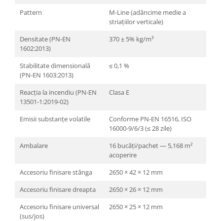
Pattern
M-Line (adâncime medie a
striațiilor verticale)
Densitate (PN-EN
370 ± 5% kg/m³
1602:2013)
Stabilitate dimensională
≤ 0,1 %
(PN-EN 1603:2013)
Reacția la incendiu (PN-EN
Clasa E
13501-1:2019-02)
Emisii substanțe volatile
Conforme PN-EN 16516, ISO
16000-9/6/3 (≤ 28 zile)
Ambalare
16 bucăți/pachet — 5,168 m²
acoperire
Accesoriu finisare stânga
2650 × 42 × 12 mm
Accesoriu finisare dreapta
2650 × 26 × 12 mm
Accesoriu finisare universal
2650 × 25 × 12 mm
(sus/jos)