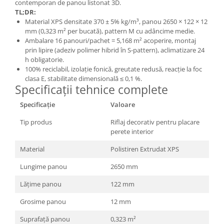
contemporan de panou listonat 3D.
TL;DR:
Material XPS densitate 370 ± 5% kg/m³, panou 2650 × 122 × 12
mm (0,323 m² per bucată), pattern M cu adâncime medie.
Ambalare 16 panouri/pachet = 5,168 m² acoperire, montaj
prin lipire (adeziv polimer hibrid în S-pattern), aclimatizare 24
h obligatorie.
100% reciclabil, izolație fonică, greutate redusă, reacție la foc
clasa E, stabilitate dimensională ≤ 0,1 %.
Specificații tehnice complete
Specificație
Valoare
Tip produs
Riflaj decorativ pentru placare
perete interior
Material
Polistiren Extrudat XPS
Lungime panou
2650 mm
Lățime panou
122 mm
Grosime panou
12 mm
Suprafață panou
0,323 m²