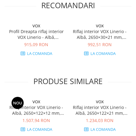
RECOMANDARI
VOX
VOX
Profil Dreapta riflaj interior
Riflaj interior VOX Linerio -
VOX Linerio - Albă,
Albă, 2650×30×21 mm,
2650×32×21 mm, Polistiren
Polistiren Extrudat XPS, 1.43
915,09 RON
992,51 RON
Extrudat XPS, 1.53 mp/cutie
mp/cutie (18 bucăți)
LA COMANDA
LA COMANDA
(18 bucăți)
PRODUSE SIMILARE
VOX
VOX
NOU
Riflaj interior VOX Linerio -
Riflaj interior VOX Linerio -
Albă, 2650×122×12 mm,
Albă, 2650×122×21 mm,
Polistiren Extrudat XPS, 5.17
Polistiren Extrudat XPS, 3.88
1.507,94 RON
1.234,03 RON
mp/cutie (16 bucăți)
mp/cutie (12 bucăți)
LA COMANDA
LA COMANDA