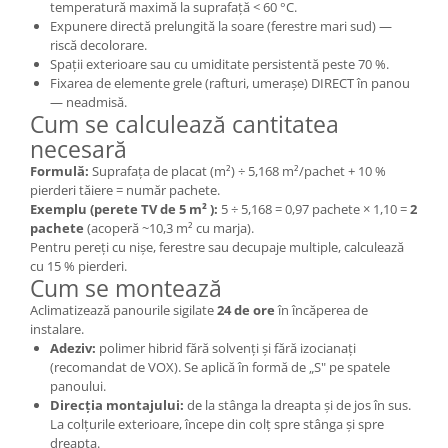
temperatură maximă la suprafață < 60 °C.
Expunere directă prelungită la soare (ferestre mari sud) —
riscă decolorare.
Spații exterioare sau cu umiditate persistentă peste 70 %.
Fixarea de elemente grele (rafturi, umerașe) DIRECT în panou
— neadmisă.
Cum se calculează cantitatea
necesară
Formulă:
Suprafața de placat (m²) ÷ 5,168 m²/pachet + 10 %
pierderi tăiere = număr pachete.
Exemplu (perete TV de 5 m² ):
5 ÷ 5,168 = 0,97 pachete × 1,10 =
2
pachete
(acoperă ~10,3 m² cu marja).
Pentru pereți cu nișe, ferestre sau decupaje multiple, calculează
cu 15 % pierderi.
Cum se montează
Aclimatizează panourile sigilate
24 de ore
în încăperea de
instalare.
Adeziv:
polimer hibrid fără solvenți și fără izocianați
(recomandat de VOX). Se aplică în formă de „S" pe spatele
panoului.
Direcția montajului:
de la stânga la dreapta și de jos în sus.
La colțurile exterioare, începe din colț spre stânga și spre
dreapta.