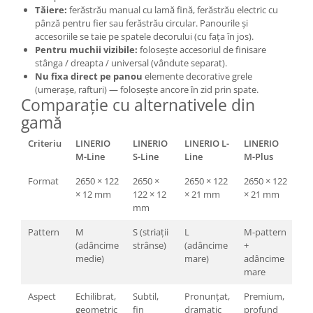
Tăiere:
ferăstrău manual cu lamă fină, ferăstrău electric cu
pânză pentru fier sau ferăstrău circular. Panourile și
accesoriile se taie pe spatele decorului (cu fața în jos).
Pentru muchii vizibile:
folosește accesoriul de finisare
stânga / dreapta / universal (vândute separat).
Nu fixa direct pe panou
elemente decorative grele
(umerașe, rafturi) — folosește ancore în zid prin spate.
Comparație cu alternativele din
gamă
Criteriu
LINERIO
LINERIO
LINERIO L-
LINERIO
M-Line
S-Line
Line
M-Plus
Format
2650 × 122
2650 ×
2650 × 122
2650 × 122
× 12 mm
122 × 12
× 21 mm
× 21 mm
mm
Pattern
M
S (striații
L
M-pattern
(adâncime
strânse)
(adâncime
+
medie)
mare)
adâncime
mare
Aspect
Echilibrat,
Subtil,
Pronunțat,
Premium,
geometric
fin
dramatic
profund