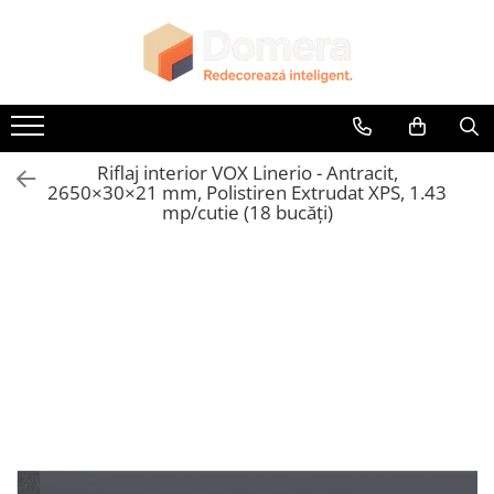
Toate Produsele
Parchet
Parchet SPC
Riflaj interior VOX Linerio - Antracit,
Riflaje Decorative
2650×30×21 mm, Polistiren Extrudat XPS, 1.43
Riflaj exterior
mp/cutie (18 bucăți)
Riflaje Interioare
Glafuri
Glafuri Interioare
Glafuri Exterioare
Plinte, Plinte PVC, Plinte MDF
Plinte PVC
Plinte MDF Premium
Accesorii Plinte