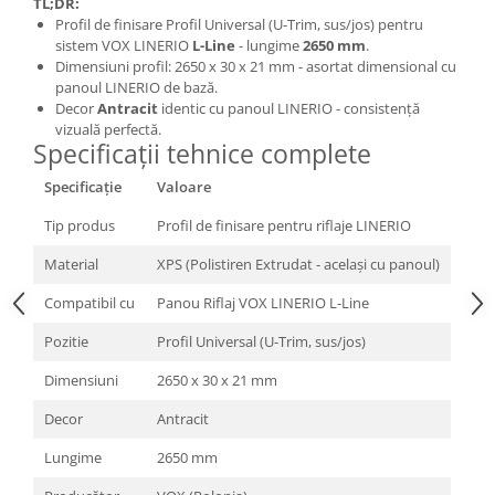
TL;DR:
Profil de finisare Profil Universal (U-Trim, sus/jos) pentru
sistem VOX LINERIO
L-Line
- lungime
2650 mm
.
Dimensiuni profil: 2650 x 30 x 21 mm - asortat dimensional cu
panoul LINERIO de bază.
Decor
Antracit
identic cu panoul LINERIO - consistență
vizuală perfectă.
Specificații tehnice complete
Specificație
Valoare
Tip produs
Profil de finisare pentru riflaje LINERIO
Material
XPS (Polistiren Extrudat - același cu panoul)
Compatibil cu
Panou Riflaj VOX LINERIO L-Line
Pozitie
Profil Universal (U-Trim, sus/jos)
Dimensiuni
2650 x 30 x 21 mm
Decor
Antracit
Lungime
2650 mm