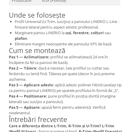
Producător
VOX (Polonia)
Unde se folosește
Profil Universal (U-Trim, sus/jos) a panoului LINERIO L-Line -
finisare lateral pentru aspect estetic profesional.
Marginare panou LINERIO la
uși, ferestre, colțuri
sau
plafon
.
Eliminare margini neacoperite ale panoului XPS de bază.
Cum se montează
Pas 1 — Aclimatizare:
profilul se aclimatizează 24 ore în
încăpere (la fel ca panoul de bază).
Pas 2 — Tăiere:
dacă e necesar, taie profilul cu cutter sau
ferăstrău cu lamă fină. Tăierea pe spate (decor în jos) previne
așchierea.
Pas 3 — Aplicare adeziv:
aplică adeziv polimer hibrid (același tip
ca pentru panoul LINERIO) pe spatele profilului în formă de „S".
Pas 4 — Pozitionare:
pune profilul în poziția dorită (margine
laterală sau sus/jos a panoului).
Pas 5 — Apăsare:
apasă ferm pentru aderență. Verifică
nivelmentul.
Întrebări frecvente
Care e diferența dintre L-Trim, R-Trim și U-Trim?
L-Trim
(Profil Stânga)
- finisaj margine stângă.
R-Trim (Profil Dreapta)