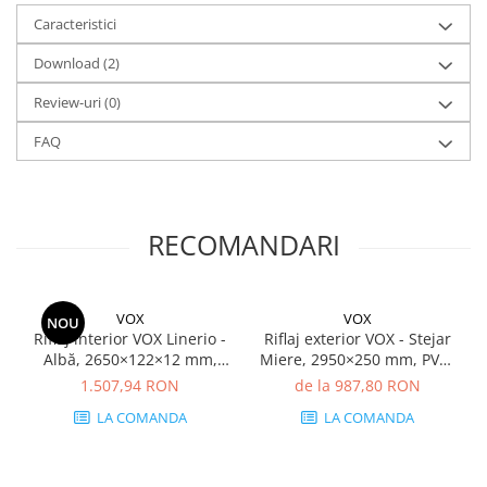
Caracteristici
Download (2)
Review-uri
(0)
FAQ
RECOMANDARI
VOX
VOX
NOU
Riflaj interior VOX Linerio -
Riflaj exterior VOX - Stejar
Albă, 2650×122×12 mm,
Miere, 2950×250 mm, PVC-
Polistiren Extrudat XPS, 5.17
U, 7.74 mp/cutie (10 bucăți)
1.507,94 RON
de la 987,80 RON
mp/cutie (16 bucăți)
LA COMANDA
LA COMANDA