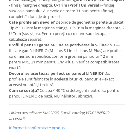
- finisaj margine dreaptă.
U-Trim (Profil Universal)
- finisaj
sus/jos a panoului. Ai nevoie de toate 3 tipuri pentru finisaj
complet, în funcție de proiect.
Câte profile am nevoie?
Depinde de geometria peretelui placat.
Tipic: 1 L-Trim la marginea stângă, 1 R-Trim la marginea dreaptă, 2
U-Trim (sus și jos). Pentru pereți cu coloane sau decupaje,
calculează separat.
Profilul pentru gama M-Line se potrivește la S-Line?
Nu —
fiecare gamă LINERIO (M-Line, S-Line, L-Line, M-Plus) are profile
cu dimensiuni specifice, conform grosimii panoului (12 mm
pentru M/S, 21 mm pentru L/M-Plus). Verifică compatibilitatea
exactă.
Decorul se asortează perfect cu panoul LINERIO?
Da,
profilele sunt fabricate în aceleași loturi cu panourile - exact
aceeași nuanță și textură.
Cum se curăță?
Cu apă < 40 °C și detergent neutru, ca pentru
panoul LINERIO de bază. NU înălbitori, abrazivi.
Ultima actualizare: Mai 2026. Sursă: catalog VOX LINERIO
accesorii.
Informatii conformitate produs