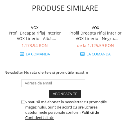
PRODUSE SIMILARE
VOX
VOX
Profil Dreapta riflaj interior
Profil Dreapta riflaj interior
VOX Linerio - Albă,
VOX Linerio - Negru,
2650×26×12 mm, Polistiren
2650×21.5×21 mm,
1.173,94 RON
de la 1.125,59 RON
Extrudat XPS, 2.41 mp/cutie
Polistiren Extrudat XPS, 1.37
LA COMANDA
LA COMANDA
(35 bucăți)
mp/cutie (24 bucăți)
Newsletter
Nu rata ofertele si promotiile noastre
Vreau să mă abonez la newsletter cu promoțiile
magazinului. Sunt de acord cu prelucrarea
datelor mele personale conform
Politicii de
Confidentialitate