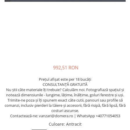
Terminatii Plinta
Colt Exterior Plinta
Colt Interior Plinta
Imbinare Plinta
Accesorii
Accesorii Lambriuri
Accesorii Riflaje Decorative
Accesorii Universale
992,51 RON
Capac Glaf Interior
Izolatie Parchet
Prețul afișat este per 18 bucăți
CONSULTANȚĂ GRATUITĂ
Prag de trecere
Nu știi câte materiale îți trebuie? Calculăm noi. Fotografiază spațiul și
Profile Decorative Fatada
notează dimensiunile - lungime, lățime, înălțime, goluri ferestre și uși.
Trimite-ne poza și îți spunem exact câte cutii, panouri sau profile să
Lambriuri
comanzi, inclusiv pierderi la tăiere și accesorii, fără risipă, fără lipsă, fără
costuri ascunse.
Lambriuri PVC
Contactează-ne: vanzari@domera.ro | WhatsApp +40771054053
Lambriuri Premium
Culoare
: Antracit
Panouri Decorative