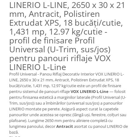
LINERIO L-LINE, 2650 x 30 x 21
mm, Antracit, Polistiren
Extrudat XPS, 18 bucăți/cutie,
1,431 mp, 12.97 kg/cutie -
profil de finisare Profil
Universal (U-Trim, sus/jos)
pentru panouri riflaje VOX
LINERIO L-Line
Profil Universal - Panou Riflaj Decorativ Interior VOX LINERIO L-
LINE, 2650 x 30 x 21 mm, Antracit, Polistiren Extrudat XPS, 18
bucăți/cutie, 1,431 mp, 12.97 kg/cutie este un profil de finisare
pentru sistemul de panouri riflaje
VOX LINERIO L-Line
— folosit
pentru finisarea estetică a marginilor laterale (Profil Universal (U-
Trim, sus/jos)) sau a îmbinărilor (universal sus/jos) a panourilor
LINERIO montate pe perete. Asigură aspect curat la capetele
panourilor unde acestea se opresc (lângă uși, ferestre, colțuri sau
plafoane). Lungime 2650 mm pentru aliniere completă cu
lungimea panoului, decor
Antracit
asortat cu panoul LINERIO de
bază.