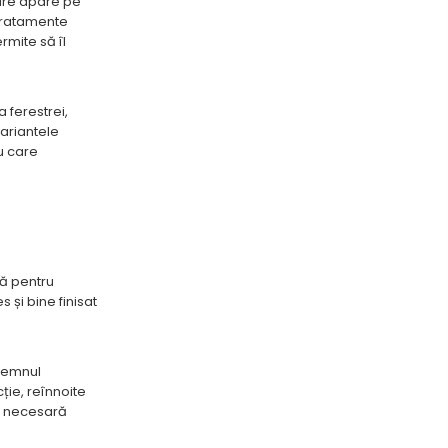
care apare pe
 tratamente
rmite să îl
 ferestrei,
variantele
u care
tă pentru
 și bine finisat
 lemnul
ție, reînnoite
ea necesară