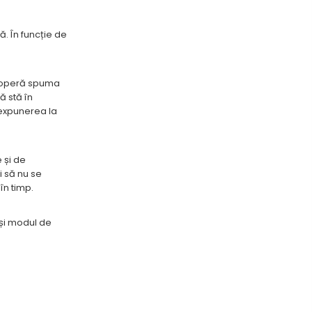
ă. În funcție de
 acoperă spuma
ă stă în
 expunerea la
 și de
i să nu se
în timp.
 și modul de