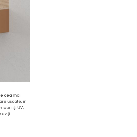
este cea mai
oare uscate, în
mperii și UV,
eviți.