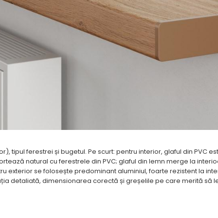
or), tipul ferestrei și bugetul. Pe scurt: pentru interior, glaful din PVC 
asortează natural cu ferestrele din PVC; glaful din lemn merge la interi
u exterior se folosește predominant aluminiul, foarte rezistent la inte
a detaliată, dimensionarea corectă și greșelile pe care merită să le 