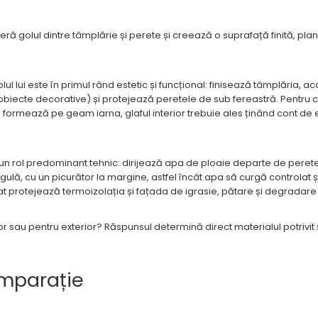
ră golul dintre tâmplărie și perete și creează o suprafață finită, plan
lul lui este în primul rând estetic și funcțional: finisează tâmplăria,
, obiecte decorative) și protejează peretele de sub fereastră. Pentru c
se formează pe geam iarna, glaful interior trebuie ales ținând cont de
e un rol predominant tehnic: dirijează apa de ploaie departe de perete
ulă, cu un picurător la margine, astfel încât apa să curgă controlat ș
tat protejează termoizolația și fațada de igrasie, pătare și degradare 
or sau pentru exterior? Răspunsul determină direct materialul potrivit
omparație