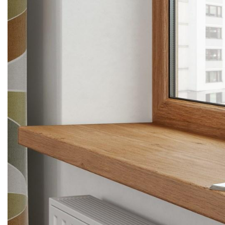
Terminatii Plinta
Colt Exterior Plinta
Colt Interior Plinta
Imbinare Plinta
Accesorii
Accesorii Lambriuri
Accesorii Riflaje Decorative
Accesorii Universale
Capac Glaf Interior
Izolatie Parchet
Prag de trecere
Profile Decorative Fatada
Lambriuri
Lambriuri PVC