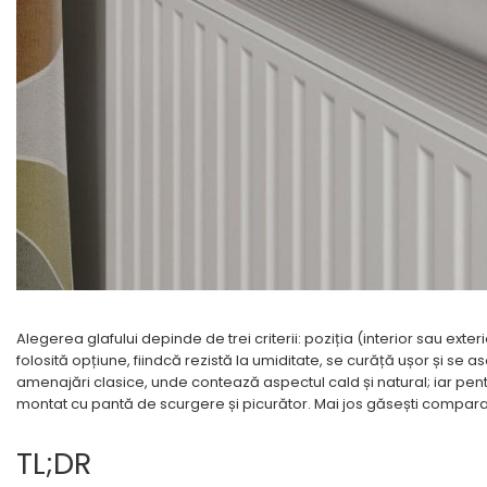
Lambriuri Premium
Panouri Decorative
Panouri Decorative SPC
Panouri Decorative
Premium
Alegerea glafului depinde de trei criterii: poziția (interior sau exteri
folosită opțiune, fiindcă rezistă la umiditate, se curăță ușor și se 
amenajări clasice, unde contează aspectul cald și natural; iar pentr
montat cu pantă de scurgere și picurător. Mai jos găsești comparați
TL;DR