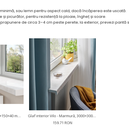
re minimă, sau lemn pentru aspect cald, dacă încăperea este uscată.
i picurător, pentru rezistență la ploaie, îngheț și soare.
prapunere de circa 3–4 cm peste perete; la exterior, prevezi pantă 
Glaf interior Vilo - Alb, 3000×150×40 mm, PVC Rigid (0.45 mp)
Glaf interior Vilo - Marmură, 3000×300×40 mm, PVC Rigid (1.8 mp)
159.71 RON