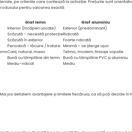
iale, pe criteriile care contează la achiziție. Prețurile sunt orientativ
 produsului pentru valoarea exactă.
Glaf lemn
Glaf aluminiu
Interior (încăperi uscate)
Exterior (predominant)
Scăzută – necesită protecție
Ridicată
Scăzută în exterior
Foarte ridicată
Periodică – lăcuire / tratare
Minimă – se șterge ușor
lemn
Cald, natural, masiv
Tehnic, modern, finisaje vopsite
Bună cu tâmplărie din lemn
Bună cu tâmplărie PVC și aluminiu
Mediu–ridicat
Mediu
i jos detaliem avantajele și limitele fiecăruia, ca să poți decide în 