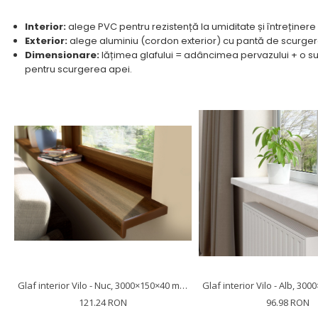
Interior:
alege PVC pentru rezistență la umiditate și întreține
Exterior:
alege aluminiu (cordon exterior) cu pantă de scurgere ș
Dimensionare:
lățimea glafului = adâncimea pervazului + o su
pentru scurgerea apei.
Glaf interior Vilo - Nuc, 3000×150×40 mm, PVC Rigid (0.45 mp)
121.24 RON
96.98 RON