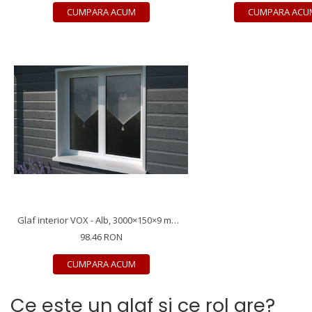
CUMPARA ACUM
CUMPARA ACU
Glaf interior VOX - Alb, 3000×150×9 mm, PVC
98.46 RON
CUMPARA ACUM
Ce este un glaf și ce rol are?