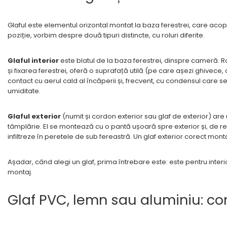
Glaful este elementul orizontal montat la baza ferestrei, care acope
poziție, vorbim despre două tipuri distincte, cu roluri diferite.
Glaful interior
este blatul de la baza ferestrei, dinspre cameră. Ro
și fixarea ferestrei, oferă o suprafață utilă (pe care așezi ghivece
contact cu aerul cald al încăperii și, frecvent, cu condensul care 
umiditate.
Glaful exterior
(numit și cordon exterior sau glaf de exterior) ar
tâmplărie. El se montează cu o pantă ușoară spre exterior și, de reg
infiltreze în peretele de sub fereastră. Un glaf exterior corect mon
Așadar, când alegi un glaf, prima întrebare este: este pentru interi
montaj.
Glaf PVC, lemn sau aluminiu: c