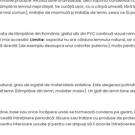
n motive practice. Rezistă bine la umiditate, deci suportă condensul 
tâmplă la lemnul neprotejat. Se curăță ușor, cu o cârpă umedă, fără
 cel mai comun), imitație de marmură și imitație de lemn, ceea ce îți pe
ața de tâmplărie din România: glaful alb din PVC continuă vizual rama
l mai accesibil.
Limite:
aspectul nu are căldura lemnului natural, iar 
ură directă (de exemplu deasupra unui calorifer puternic), motiv pentr
atural, greu de egalat de materialele sintetice. Este alegerea potrivi
t lemn (tâmplărie din lemn, mobilier masiv). Un glaf din lemn bine ales
ucătărie, baie sau orice încăpere unde se formează condens pe geam,
sită întreținere periodică: lăcuire sau tratare cu produse de protec
pentru interioare uscate și pentru cei dispuși să îi acorde întreținer