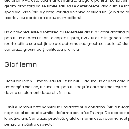
Glaful din PVC este cea mai răspândită alegere pentru interior, di
geam iarna fără să se umfle sau să se deterioreze, așa cum se în
speciale. Vine într-o gamă variată de finisaje: culori uni (alb fiind
asortezi cu pardoseala sau cu mobilierul.
Un alt avantaj este asortarea cu ferestrele din PVC, care domină pi
pentru un aspect unitar. La capitolul preț, PVC-ul este în general ce
foarte ieftine sau subțiri se pot deforma sub greutate sau la căld
contează grosimea și calitatea profilului.
Glaf lemn
Glaful din lemn — masiv sau MDF furniruit — aduce un aspect cald, n
amenajări clasice, rustice sau pentru spații în care se folosește mul
devine un element decorativ în sine.
Limite:
lemnul este sensibil la umiditate și la condens. Într-o b
neprotejat se poate umfla, deforma sau păta în timp. De aceea nece
la câțiva ani. Concluzia practică: glaful din lemn este recomandat 
pentru a-i păstra aspectul.