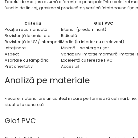
Tabelul de mai jos rezumă diferențele principale între cele trei mater
funcție de finisaj, grosime și producător; verifică întotdeauna fișa
Criteriu
Glaf PVC
Poziție recomandată
Interior (predominant)
Rezistență la umiditate
Ridicată
Rezistență la UV / intemperii
Medie (la interior nu e relevant)
Întreținere
Minimă – se șterge ușor
Aspect
Variat: uni, imitație marmură, imitație 
Asortare cu tâmplăria
Excelentă cu ferestre PVC
Preț orientativ
Accesibil
Analiză pe materiale
Fiecare material are un context în care performează cel mai bine. Ma
situația ta concretă.
Glaf PVC