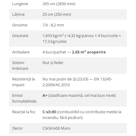
Lungime
265 cm (2650 mm)
Lățime
25 cm (250 mm)
Grosime
7,9 - 8,2 mm
Greutate
1,633 kg/m² (~4,32 kg/panou × 4 buc/cutie ≈
17,3 kg/cutie)
Ambalare
4 buc/pachet —
2,65 m² acoperire
Sistem
Nut și feder
îmbinare
Rezistență la
Nu mai puțin de 3J (23,03) — EN 13245-
impact
2:2009/AC:2010
Emisii
A+
(clasificare maximă, cel mai bun nivel)
formaldehide
Reacție la foc
C-s3;d0
(combustibil cu contribuție medie la
incendiu, fără picături)
Decor
Cărămidă Maro