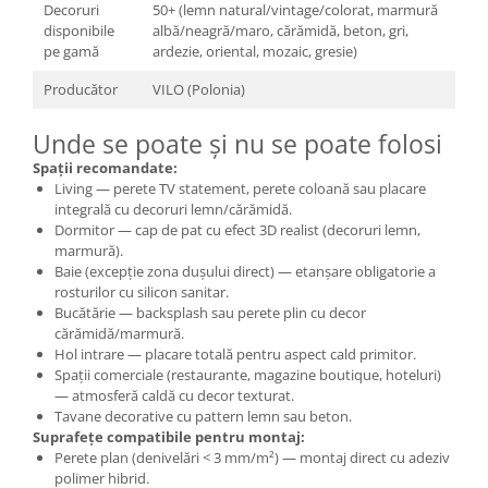
Decoruri
50+ (lemn natural/vintage/colorat, marmură
disponibile
albă/neagră/maro, cărămidă, beton, gri,
pe gamă
ardezie, oriental, mozaic, gresie)
Producător
VILO (Polonia)
Unde se poate și nu se poate folosi
Spații recomandate:
Living — perete TV statement, perete coloană sau placare
integrală cu decoruri lemn/cărămidă.
Dormitor — cap de pat cu efect 3D realist (decoruri lemn,
marmură).
Baie (excepție zona dușului direct) — etanșare obligatorie a
rosturilor cu silicon sanitar.
Bucătărie — backsplash sau perete plin cu decor
cărămidă/marmură.
Hol intrare — placare totală pentru aspect cald primitor.
Spații comerciale (restaurante, magazine boutique, hoteluri)
— atmosferă caldă cu decor texturat.
Tavane decorative cu pattern lemn sau beton.
Suprafețe compatibile pentru montaj:
Perete plan (denivelări < 3 mm/m²) — montaj direct cu adeziv
polimer hibrid.