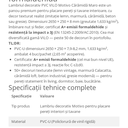
Lambriul decorativ PVC VILO Motivo Cărămidă Maro este un
panou premium pentru placare pereți și tavane interioare, cu
decor texturat realist (imitație lemn, marmură, cărămidă, beton
sau gresie). Dimensiuni 2650 × 250 × 8 mm (greutate 1,633 kg/m²),
îmbinare nut și feder, certificat
A+ emisii formaldehide
și
rezistență la impact ≥ 3J
(EN 13245-2:2009/AC:2010). Cea mai
diversificată gamă VILO — peste 50 de decoruri în portofoliu.
TL;DR:
PVC-U dimensiuni 2650 × 250 × 7,9-8,2 mm, 1,633 kg/m²,
ambalat 4 buc/pachet (2,65 m² acoperire).
Certificate:
A+ emisii formaldehide
(cel mai bun nivel UE),
rezistență impact ≥ 3J, reacție foc C-s3;d0.
50+ decoruri texturate (lemn vintage, marmură Calacatta,
cărămidă loft, beton industrial, gresie modernă) — pentru
pereți statement în living, dormitor, baie, bucătărie.
Specificații tehnice complete
Specificație
Valoare
Tip produs
Lambriu decorativ Motivo pentru placare
pereți interiori și tavane
Material
PVC-U (Policlorură de vinil rigidă)