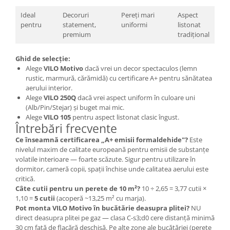
Ideal
Decoruri
Pereți mari
Aspect
pentru
statement,
uniformi
listonat
premium
tradițional
Ghid de selecție:
Alege
VILO Motivo
dacă vrei un decor spectaculos (lemn
rustic, marmură, cărămidă) cu certificare A+ pentru sănătatea
aerului interior.
Alege
VILO 250Q
dacă vrei aspect uniform în culoare uni
(Alb/Pin/Stejar) și buget mai mic.
Alege
VILO 105
pentru aspect listonat clasic îngust.
Întrebări frecvente
Ce înseamnă certificarea „A+ emisii formaldehide"?
Este
nivelul maxim de calitate europeană pentru emisii de substanțe
volatile interioare — foarte scăzute. Sigur pentru utilizare în
dormitor, cameră copii, spații închise unde calitatea aerului este
critică.
Câte cutii pentru un perete de 10 m²?
10 ÷ 2,65 = 3,77 cutii ×
1,10 =
5 cutii
(acoperă ~13,25 m² cu marja).
Pot monta VILO Motivo în bucătărie deasupra plitei?
NU
direct deasupra plitei pe gaz — clasa C-s3;d0 cere distanță minimă
30 cm față de flacără deschisă. Pe alte zone ale bucătăriei (perete