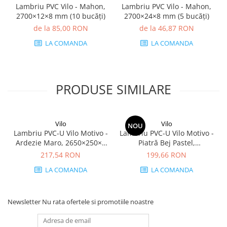
Lambriu PVC Vilo - Mahon,
Lambriu PVC Vilo - Mahon,
2700×12×8 mm (10 bucăți)
2700×24×8 mm (5 bucăți)
de la 85,00 RON
de la 46,87 RON
LA COMANDA
LA COMANDA
PRODUSE SIMILARE
Vilo
Vilo
NOU
Lambriu PVC-U Vilo Motivo -
Lambriu PVC-U Vilo Motivo -
Ardezie Maro, 2650×250×8
Piatră Bej Pastel,
mm, 2.65 mp/cutie (4
2650×250×8 mm, 2.65
217,54 RON
199,66 RON
bucăți)
mp/cutie (4 bucăți)
LA COMANDA
LA COMANDA
Newsletter
Nu rata ofertele si promotiile noastre