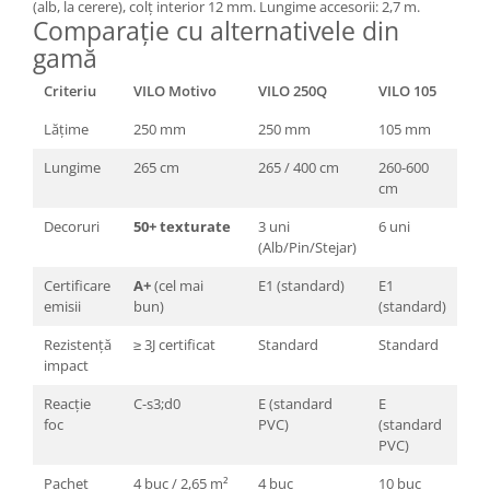
(alb, la cerere), colț interior 12 mm. Lungime accesorii: 2,7 m.
Comparație cu alternativele din
gamă
Criteriu
VILO Motivo
VILO 250Q
VILO 105
Lățime
250 mm
250 mm
105 mm
Lungime
265 cm
265 / 400 cm
260-600
cm
Decoruri
50+ texturate
3 uni
6 uni
(Alb/Pin/Stejar)
Certificare
A+
(cel mai
E1 (standard)
E1
emisii
bun)
(standard)
Rezistență
≥ 3J certificat
Standard
Standard
impact
Reacție
C-s3;d0
E (standard
E
foc
PVC)
(standard
PVC)
Pachet
4 buc / 2,65 m²
4 buc
10 buc