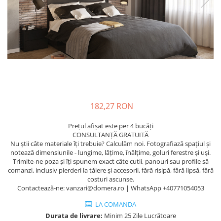
182,27 RON
Prețul afișat este per 4 bucăți
CONSULTANȚĂ GRATUITĂ
Nu știi câte materiale îți trebuie? Calculăm noi. Fotografiază spațiul și
notează dimensiunile - lungime, lățime, înălțime, goluri ferestre și uși.
Trimite-ne poza și îți spunem exact câte cutii, panouri sau profile să
comanzi, inclusiv pierderi la tăiere și accesorii, fără risipă, fără lipsă, fără
costuri ascunse.
Contactează-ne: vanzari@domera.ro | WhatsApp +40771054053
LA COMANDA
Durata de livrare:
Minim 25 Zile Lucrătoare