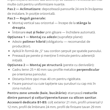
multe cutii pentru uniformizare nuanțe.
Pas 2 — Aclimatizare:
depozitează panourile 24 ore în încăperea
de instalare, în poziție orizontală.
Pas 3 — Reguli generale:
Montaj vertical sau orizontal — începe de la
stânga la
dreapta
.
Îmbinare
nut și feder
prin glisare — închidere automată.
Opțiunea 1 — Montaj cu adeziv
(suprafețe plane):
Adeziv
polimer hibrid
(obligatoriu — recomandat de
producător).
Aplică în formă de „S" sau cordon șerpuit pe spatele panoului.
Presează pe perete și menține 5 minute pentru aderență
inițială.
Opțiunea 2 — Montaj pe structură
(perete cu denivelări):
Cadru lemn 25 × 40 mm sau profile metalice
perpendicular
pe orientarea panoului.
Distanța între șipci max 40 cm pentru rigiditate.
Fixare panouri cu cuie tapițerie sau șuruburi cu cap mic în
zona nutului.
Pentru zone umede (baie, bucătărie):
etanșează
rosturile
dintre panouri și colțuri/perete/tavan cu silicon sanitar
.
Accesorii dedicate B1-B5:
colț exterior 21 mm, profil universal U
12 mm, profil de îmbinare 24 mm, profil de finisare tavan 29 mm