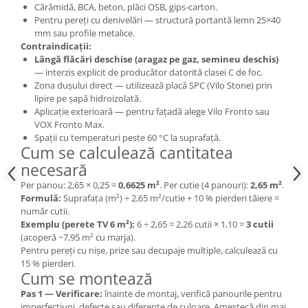
Cărămidă, BCA, beton, plăci OSB, gips-carton.
Pentru pereți cu denivelări — structură portantă lemn 25×40
mm sau profile metalice.
Contraindicații:
Lângă flăcări deschise (aragaz pe gaz, semineu deschis)
— interzis explicit de producător datorită clasei C de foc.
Zona dușului direct — utilizează placă SPC (Vilo Stone) prin
lipire pe șapă hidroizolată.
Aplicație exterioară — pentru fațadă alege Vilo Fronto sau
VOX Fronto Max.
Spații cu temperaturi peste 60 °C la suprafață.
Cum se calculează cantitatea
necesară
Per panou: 2,65 × 0,25 =
0,6625 m²
. Per cutie (4 panouri):
2,65 m²
.
Formulă:
Suprafața (m²) ÷ 2,65 m²/cutie + 10 % pierderi tăiere =
număr cutii.
Exemplu (perete TV 6 m²):
6 ÷ 2,65 = 2,26 cutii × 1,10 =
3 cutii
(acoperă ~7,95 m² cu marja).
Pentru pereți cu nișe, prize sau decupaje multiple, calculează cu
15 % pierderi.
Cum se montează
Pas 1 — Verificare:
înainte de montaj, verifică panourile pentru
imperfecțiuni, defecte sau diferențe de culoare. Amestecă din mai