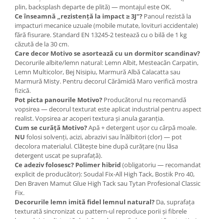
plin, backsplash departe de plită) — montajul este OK.
Ce înseamnă „rezistență la impact ≥ 3J"?
Panoul rezistă la
impacturi mecanice uzuale (mobile mutate, lovituri accidentale)
fără fisurare. Standard EN 13245-2 testează cu o bilă de 1 kg
căzută de la 30 cm.
Care decor Motivo se asortează cu un dormitor scandinav?
Decorurile albite/lemn natural: Lemn Albit, Mesteacăn Carpatin,
Lemn Multicolor, Bej Nisipiu, Marmură Albă Calacatta sau
Marmură Misty. Pentru decorul Cărămidă Maro verifică mostra
fizică.
Pot picta panourile Motivo?
Producătorul nu recomandă
vopsirea — decorul texturat este aplicat industrial pentru aspect
realist. Vopsirea ar acoperi textura și anula garanția.
Cum se curăță Motivo?
Apă + detergent ușor cu cârpă moale.
NU
folosi solvenți, acizi, abrazivi sau înălbitori (clor) — pot
decolora materialul. Clătește bine după curățare (nu lăsa
detergent uscat pe suprafață).
Ce adeziv folosesc?
Polimer hibrid
(obligatoriu — recomandat
explicit de producător): Soudal Fix-All High Tack, Bostik Pro 40,
Den Braven Mamut Glue High Tack sau Tytan Profesional Classic
Fix.
Decorurile lemn imită fidel lemnul natural?
Da, suprafața
texturată sincronizat cu pattern-ul reproduce porii și fibrele