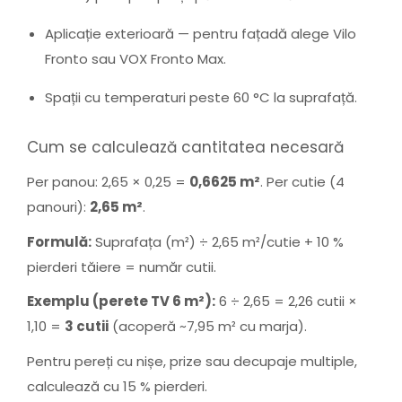
Aplicație exterioară — pentru fațadă alege Vilo
Fronto sau VOX Fronto Max.
Spații cu temperaturi peste 60 °C la suprafață.
Cum se calculează cantitatea necesară
Per panou: 2,65 × 0,25 =
0,6625 m²
. Per cutie (4
panouri):
2,65 m²
.
Formulă:
Suprafața (m²) ÷ 2,65 m²/cutie + 10 %
pierderi tăiere = număr cutii.
Exemplu (perete TV 6 m²):
6 ÷ 2,65 = 2,26 cutii ×
1,10 =
3 cutii
(acoperă ~7,95 m² cu marja).
Pentru pereți cu nișe, prize sau decupaje multiple,
calculează cu 15 % pierderi.