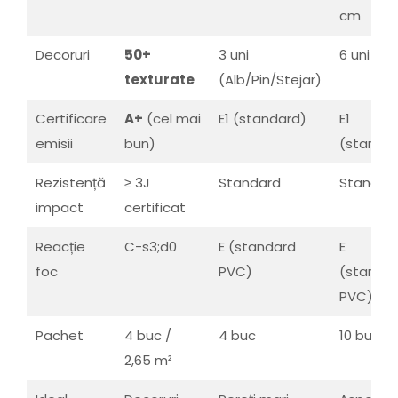
cm
Decoruri
50+
3 uni
6 uni
texturate
(Alb/Pin/Stejar)
Certificare
A+
(cel mai
E1 (standard)
E1
emisii
bun)
(standa
Rezistență
≥ 3J
Standard
Standar
impact
certificat
Reacție
C-s3;d0
E (standard
E
foc
PVC)
(standa
PVC)
Pachet
4 buc /
4 buc
10 buc
2,65 m²