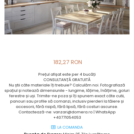
182,27 RON
Prețul afișat este per 4 bucăți
CONSULTANȚĂ GRATUITĂ
Nu știi câte materiale îți trebuie? Calculăm noi. Fotografiază
spațiul și notează dimensiunile - lungime, lățime, înălțime, goluri
ferestre și uși. Trimite-ne poza și îți spunem exact câte cutii,
panouri sau profile să comanzi, inclusiv pierderi la tăiere și
accesorii, fără risipă, fără lipsă, fără costuri ascunse.
Contactează-ne: vanzari@domera.ro | WhatsApp
+40771054053
LA COMANDA