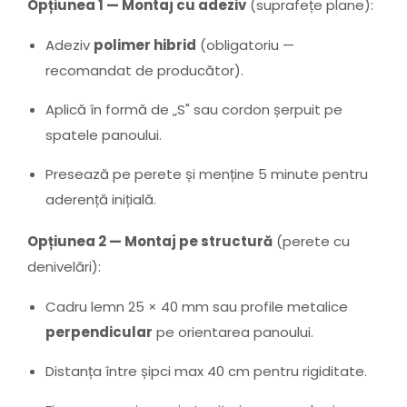
Opțiunea 1 — Montaj cu adeziv
(suprafețe plane):
Adeziv
polimer hibrid
(obligatoriu —
recomandat de producător).
Aplică în formă de „S" sau cordon șerpuit pe
spatele panoului.
Presează pe perete și menține 5 minute pentru
aderență inițială.
Opțiunea 2 — Montaj pe structură
(perete cu
denivelări):
Cadru lemn 25 × 40 mm sau profile metalice
perpendicular
pe orientarea panoului.
Distanța între șipci max 40 cm pentru rigiditate.