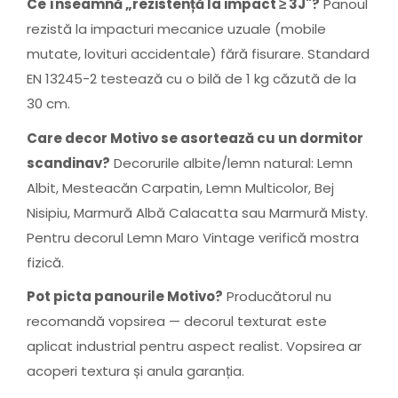
Ce înseamnă „rezistență la impact ≥ 3J"?
Panoul
rezistă la impacturi mecanice uzuale (mobile
mutate, lovituri accidentale) fără fisurare. Standard
EN 13245-2 testează cu o bilă de 1 kg căzută de la
30 cm.
Care decor Motivo se asortează cu un dormitor
scandinav?
Decorurile albite/lemn natural: Lemn
Albit, Mesteacăn Carpatin, Lemn Multicolor, Bej
Nisipiu, Marmură Albă Calacatta sau Marmură Misty.
Pentru decorul Lemn Maro Vintage verifică mostra
fizică.
Pot picta panourile Motivo?
Producătorul nu
recomandă vopsirea — decorul texturat este
aplicat industrial pentru aspect realist. Vopsirea ar
acoperi textura și anula garanția.