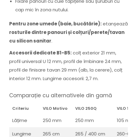
Fixare panouri cu cuie tapițerie sau șuruburi cu
cap mic în zona nutului.
Pentru zone umede (baie, bucătărie):
etanșează
rosturile dintre panouri și colțuri/perete/tavan
cu silicon sanitar
.
Accesorii dedicate B1-B5:
colț exterior 21 mm,
profil universal U 12 mm, profil de îmbinare 24 mm,
profil de finisare tavan 29 mm (alb, la cerere), colț
interior 12 mm. Lungime accesorii: 2,7 m.
Comparație cu alternativele din gamă
Criteriu
VILO Motivo
VILO 250Q
VILO 105
Lățime
250 mm
250 mm
105 mm
Lungime
265 cm
265 / 400 cm
260-600