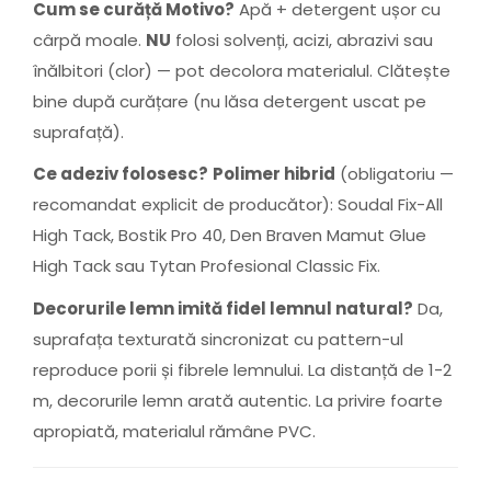
Cum se curăță Motivo?
Apă + detergent ușor cu
cârpă moale.
NU
folosi solvenți, acizi, abrazivi sau
înălbitori (clor) — pot decolora materialul. Clătește
bine după curățare (nu lăsa detergent uscat pe
suprafață).
Ce adeziv folosesc?
Polimer hibrid
(obligatoriu —
recomandat explicit de producător): Soudal Fix-All
High Tack, Bostik Pro 40, Den Braven Mamut Glue
High Tack sau Tytan Profesional Classic Fix.
Decorurile lemn imită fidel lemnul natural?
Da,
suprafața texturată sincronizat cu pattern-ul
reproduce porii și fibrele lemnului. La distanță de 1-2
m, decorurile lemn arată autentic. La privire foarte
apropiată, materialul rămâne PVC.