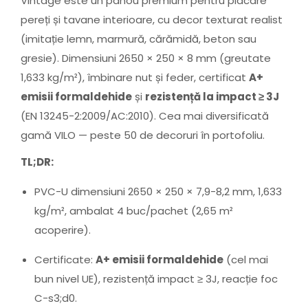
Vintage este un panou premium pentru placare
pereți și tavane interioare, cu decor texturat realist
(imitație lemn, marmură, cărămidă, beton sau
gresie). Dimensiuni 2650 × 250 × 8 mm (greutate
1,633 kg/m²), îmbinare nut și feder, certificat
A+
emisii formaldehide
și
rezistență la impact ≥ 3J
(EN 13245-2:2009/AC:2010). Cea mai diversificată
gamă VILO — peste 50 de decoruri în portofoliu.
TL;DR:
PVC-U dimensiuni 2650 × 250 × 7,9-8,2 mm, 1,633
kg/m², ambalat 4 buc/pachet (2,65 m²
acoperire).
Certificate:
A+ emisii formaldehide
(cel mai
bun nivel UE), rezistență impact ≥ 3J, reacție foc
C-s3;d0.