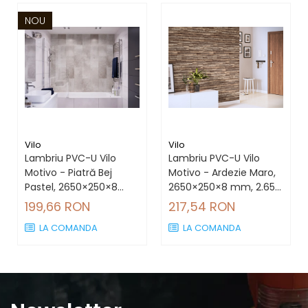
NOU
Vilo
Vilo
Lambriu PVC-U Vilo
Lambriu PVC-U Vilo
Motivo - Piatră Bej
Motivo - Ardezie Maro,
Pastel, 2650×250×8
2650×250×8 mm, 2.65
mm, 2.65 mp/cutie (4
mp/cutie (4 bucăți)
199,66 RON
217,54 RON
bucăți)
LA COMANDA
LA COMANDA