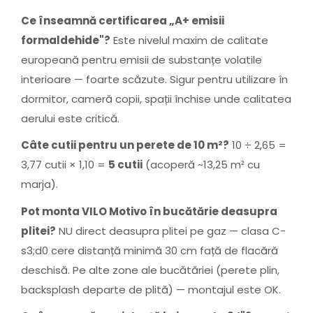
Ce înseamnă certificarea „A+ emisii
formaldehide"?
Este nivelul maxim de calitate
europeană pentru emisii de substanțe volatile
interioare — foarte scăzute. Sigur pentru utilizare în
dormitor, cameră copii, spații închise unde calitatea
aerului este critică.
Câte cutii pentru un perete de 10 m²?
10 ÷ 2,65 =
3,77 cutii × 1,10 =
5 cutii
(acoperă ~13,25 m² cu
marja).
Pot monta VILO Motivo în bucătărie deasupra
plitei?
NU direct deasupra plitei pe gaz — clasa C-
s3;d0 cere distanță minimă 30 cm față de flacără
deschisă. Pe alte zone ale bucătăriei (perete plin,
backsplash departe de plită) — montajul este OK.