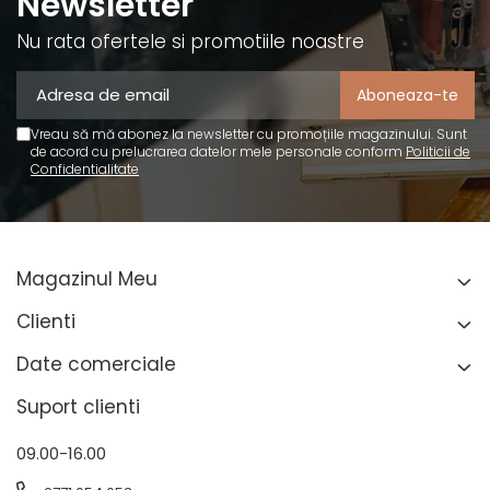
Newsletter
Nu rata ofertele si promotiile noastre
Vreau să mă abonez la newsletter cu promoțiile magazinului. Sunt
de acord cu prelucrarea datelor mele personale conform
Politicii de
Confidentialitate
Magazinul Meu
Clienti
Date comerciale
Suport clienti
09.00-16.00