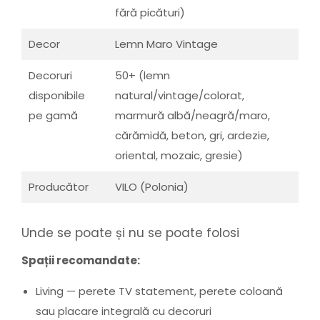
fără picături)
Decor
Lemn Maro Vintage
Decoruri
50+ (lemn
disponibile
natural/vintage/colorat,
pe gamă
marmură albă/neagră/maro,
cărămidă, beton, gri, ardezie,
oriental, mozaic, gresie)
Producător
VILO (Polonia)
Unde se poate și nu se poate folosi
Spații recomandate:
Living — perete TV statement, perete coloană
sau placare integrală cu decoruri