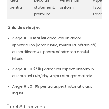
Ideal
Decoruri
Pereți mari
Aspect
pentru
statement,
uniformi
listonat
premium
tradițion
Ghid de selecție:
Alege
VILO Motivo
dacă vrei un decor
spectaculos (lemn rustic, marmură, cărămidă)
cu certificare A+ pentru sănătatea aerului
interior.
Alege
VILO 250Q
dacă vrei aspect uniform în
culoare uni (Alb/Pin/Stejar) și buget mai mic.
Alege
VILO 105
pentru aspect listonat clasic
îngust.
Întrebări frecvente