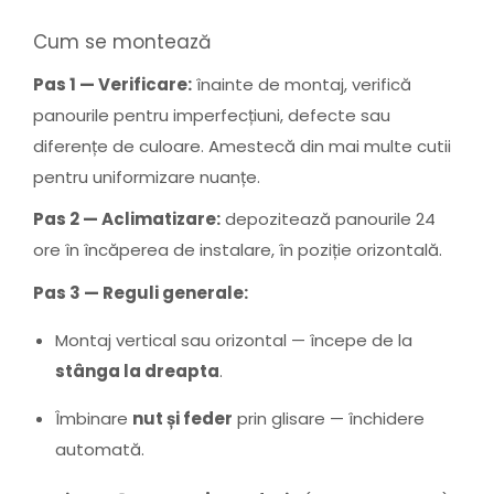
Cum se montează
Pas 1 — Verificare:
înainte de montaj, verifică
panourile pentru imperfecțiuni, defecte sau
diferențe de culoare. Amestecă din mai multe cutii
pentru uniformizare nuanțe.
Pas 2 — Aclimatizare:
depozitează panourile 24
ore în încăperea de instalare, în poziție orizontală.
Pas 3 — Reguli generale:
Montaj vertical sau orizontal — începe de la
stânga la dreapta
.
Îmbinare
nut și feder
prin glisare — închidere
automată.