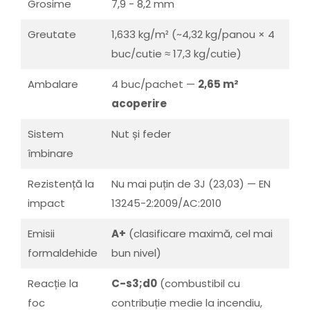
Grosime
7,9 - 8,2 mm
Greutate
1,633 kg/m² (~4,32 kg/panou × 4
buc/cutie ≈ 17,3 kg/cutie)
Ambalare
4 buc/pachet —
2,65 m²
acoperire
Sistem
Nut și feder
îmbinare
Rezistență la
Nu mai puțin de 3J (23,03) — EN
impact
13245-2:2009/AC:2010
Emisii
A+
(clasificare maximă, cel mai
formaldehide
bun nivel)
Reacție la
C-s3;d0
(combustibil cu
foc
contribuție medie la incendiu,