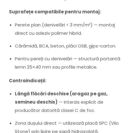
Suprafețe compatibile pentru montaj:
Perete plan (denivelări < 3 mm/m²) — montaj
direct cu adeziv polimer hibrid.
Cărămidă, BCA, beton, plăci OSB, gips-carton.
Pentru pereți cu denivelări — structură portantă
lemn 25×40 mm sau profile metalice.
Contraindicații:
Lângă flăcări deschise (aragaz pe gaz,
semineu deschis)
— interzis explicit de
producător datorită clasei C de foc.
Zona dușului direct — utilizează placă SPC (Vilo
Stone) prin lipire pe șapă hidroizolată.