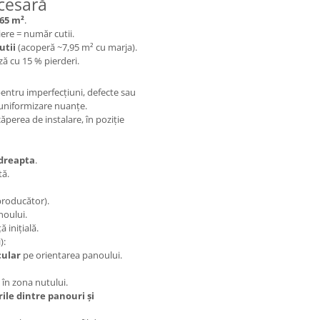
cesară
,65 m²
.
iere = număr cutii.
utii
(acoperă ~7,95 m² cu marja).
ză cu 15 % pierderi.
pentru imperfecțiuni, defecte sau
 uniformizare nuanțe.
ăperea de instalare, în poziție
 dreapta
.
tă.
roducător).
noului.
 inițială.
):
cular
pe orientarea panoului.
 în zona nutului.
rile dintre panouri și