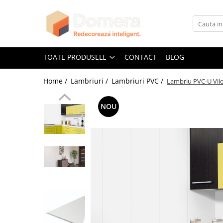
Toate Produsele
Parchet
TOATE PRODUSELE
CONTACT
BLOG
Parchet SPC
Home /
Lambriuri /
Lambriuri PVC /
Lambriu PVC-U Vilo
Riflaje Decorative
Riflaj exterior
NOU
Riflaje Interioare
Glafuri
Glafuri Interioare
Glafuri Exterioare
Plinte, Plinte PVC, Plinte MDF
Plinte PVC
Plinte MDF Premium
Accesorii Plinte