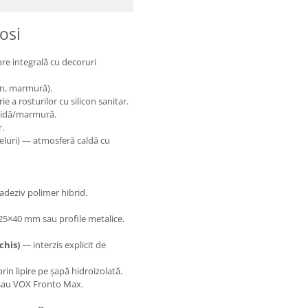
osi
re integrală cu decoruri
mn, marmură).
e a rosturilor cu silicon sanitar.
ămidă/marmură.
r.
eluri) — atmosferă caldă cu
adeziv polimer hibrid.
25×40 mm sau profile metalice.
chis)
— interzis explicit de
rin lipire pe șapă hidroizolată.
o sau VOX Fronto Max.