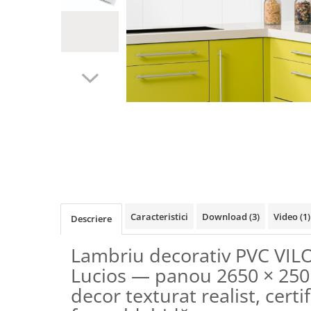
Terminatii Plinta
Colt Exterior Plinta
Colt Interior Plinta
Imbinare Plinta
Accesorii
Accesorii Lambriuri
Accesorii Riflaje Decorative
Accesorii Universale
Distribuie
Capac Glaf Interior
pe
Izolatie Parchet
Facebook
Prag de trecere
Caracteristici
Download (3)
Video
(1)
Descriere
Profile Decorative Fatada
Lambriuri
Lambriu decorativ PVC VIL
Lambriuri PVC
Lucios — panou 2650 × 250
Lambriuri Premium
decor texturat realist, certi
Panouri Decorative