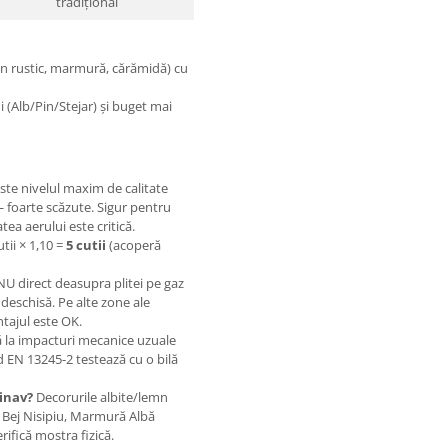
tradițional
n rustic, marmură, cărămidă) cu
 (Alb/Pin/Stejar) și buget mai
ste nivelul maxim de calitate
 foarte scăzute. Sigur pentru
tea aerului este critică.
utii × 1,10 =
5 cutii
(acoperă
U direct deasupra plitei pe gaz
deschisă. Pe alte zone ale
tajul este OK.
 la impacturi mecanice uzuale
d EN 13245-2 testează cu o bilă
inav?
Decorurile albite/lemn
 Bej Nisipiu, Marmură Albă
ifică mostra fizică.