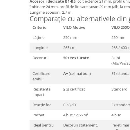
Accesorii dedicate B1-B5:
colț exterior 21 mm, profil uni
îmbinare 24 mm, profil de finisare tavan 29 mm (alb, la cere
Lungime accesorii: 2,7 m.
Comparație cu alternativele din
Criteriu
VILO Motivo
VILO 250Q
Lățime
250 mm
250 mm
Lungime
265 cm
265 / 400 
Decoruri
50+ texturate
3 uni
(Alb/Pin/St
Certificare
A+
(cel mai bun)
E1 (standa
emisii
Rezistență
≥ 3J certificat
Standard
impact
Reacție foc
C-s3;d0
E (standar
Pachet
4 buc / 2,65 m²
4 buc
Ideal pentru
Decoruri statement,
Pereți mar