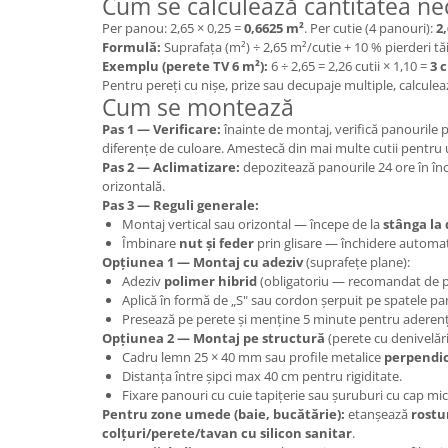
Cum se calculează cantitatea ne
Per panou: 2,65 × 0,25 =
0,6625 m²
. Per cutie (4 panouri):
2
Formulă:
Suprafața (m²) ÷ 2,65 m²/cutie + 10 % pierderi tă
Exemplu (perete TV 6 m²):
6 ÷ 2,65 = 2,26 cutii × 1,10 =
3 c
Pentru pereți cu nișe, prize sau decupaje multiple, calculea
Cum se montează
Pas 1 — Verificare:
înainte de montaj, verifică panourile 
diferențe de culoare. Amestecă din mai multe cutii pentru
Pas 2 — Aclimatizare:
depozitează panourile 24 ore în înc
orizontală.
Pas 3 — Reguli generale:
Montaj vertical sau orizontal — începe de la
stânga la
Îmbinare
nut și feder
prin glisare — închidere automa
Opțiunea 1 — Montaj cu adeziv
(suprafețe plane):
Adeziv
polimer hibrid
(obligatoriu — recomandat de p
Aplică în formă de „S" sau cordon șerpuit pe spatele pa
Presează pe perete și menține 5 minute pentru aderență
Opțiunea 2 — Montaj pe structură
(perete cu denivelări
Cadru lemn 25 × 40 mm sau profile metalice
perpendi
Distanța între șipci max 40 cm pentru rigiditate.
Fixare panouri cu cuie tapițerie sau șuruburi cu cap mic
Pentru zone umede (baie, bucătărie):
etanșează
rostu
colțuri/perete/tavan cu silicon sanitar
.