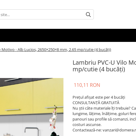
 Motivo - Alb Lucios, 2650×250×8 mm, 2.65 mp/cutie (4 bucăți)
Lambriu PVC-U Vilo Mo
mp/cutie (4 bucăți)
110,11 RON
Prețul afișat este per 4 bucăți
CONSULTANȚĂ GRATUITĂ
Nu știi câte materiale îți trebuie? 
lungime, lățime, înălțime, goluri fere
panouri sau profile să comanzi, inclusi
costuri ascunse.
Contactează-ne: vanzari@domera.