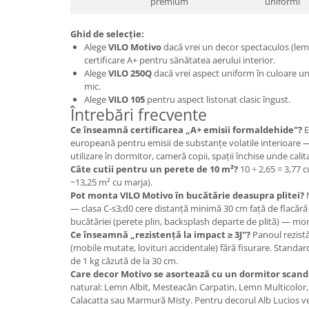
premium
uniformi
Ghid de selecție:
Alege
VILO Motivo
dacă vrei un decor spectaculos (lem
certificare A+ pentru sănătatea aerului interior.
Alege
VILO 250Q
dacă vrei aspect uniform în culoare uni
mic.
Alege
VILO 105
pentru aspect listonat clasic îngust.
Întrebări frecvente
Ce înseamnă certificarea „A+ emisii formaldehide"?
E
europeană pentru emisii de substanțe volatile interioare —
utilizare în dormitor, cameră copii, spații închise unde calita
Câte cutii pentru un perete de 10 m²?
10 ÷ 2,65 = 3,77 c
~13,25 m² cu marja).
Pot monta VILO Motivo în bucătărie deasupra plitei?
N
— clasa C-s3;d0 cere distanță minimă 30 cm față de flacără 
bucătăriei (perete plin, backsplash departe de plită) — mon
Ce înseamnă „rezistență la impact ≥ 3J"?
Panoul rezistă
(mobile mutate, lovituri accidentale) fără fisurare. Standar
de 1 kg căzută de la 30 cm.
Care decor Motivo se asortează cu un dormitor scand
natural: Lemn Albit, Mesteacăn Carpatin, Lemn Multicolor,
Calacatta sau Marmură Misty. Pentru decorul Alb Lucios ver