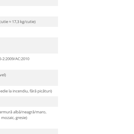
utie ≈ 17,3 kg/cutie)
5-2:2009/AC:2010
vel)
die la incendiu, fără picături)
marmură albă/neagră/maro,
, mozaic, gresie)