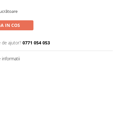
Lucrătoare
A IN COS
e de ajutor?
0771 054 053
informatii