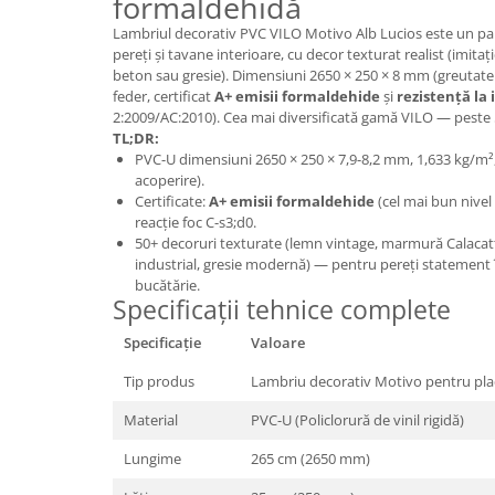
formaldehidă
Panouri Decorative SPC
Lambriul decorativ PVC VILO Motivo Alb Lucios este un 
pereți și tavane interioare, cu decor texturat realist (imit
Panouri Decorative Premium
beton sau gresie). Dimensiuni 2650 × 250 × 8 mm (greutate 
feder, certificat
A+ emisii formaldehide
și
rezistență la 
2:2009/AC:2010). Cea mai diversificată gamă VILO — peste 5
TL;DR:
PVC-U dimensiuni 2650 × 250 × 7,9-8,2 mm, 1,633 kg/m²
acoperire).
Certificate:
A+ emisii formaldehide
(cel mai bun nivel 
reacție foc C-s3;d0.
50+ decoruri texturate (lemn vintage, marmură Calacatt
industrial, gresie modernă) — pentru pereți statement în
bucătărie.
Specificații tehnice complete
Specificație
Valoare
Tip produs
Lambriu decorativ Motivo pentru placa
Material
PVC-U (Policlorură de vinil rigidă)
Lungime
265 cm (2650 mm)