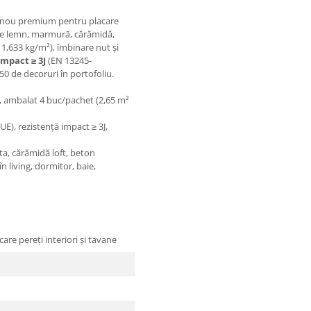
panou premium pentru placare
ație lemn, marmură, cărămidă,
1,633 kg/m²), îmbinare nut și
impact ≥ 3J
(EN 13245-
0 de decoruri în portofoliu.
, ambalat 4 buc/pachet (2,65 m²
UE), rezistență impact ≥ 3J,
a, cărămidă loft, beton
 living, dormitor, baie,
re pereți interiori și tavane