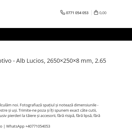
0771 054 053
0,00
tivo - Alb Lucios, 2650×250×8 mm, 2.65
Calculăm noi. Fotografiază spațiul și notează dimensiunile -
stre și uși. Trimite-ne poza și îți spunem exact câte cutii,
v pierderi la tăiere și accesorii, fără risipă, fără lipsă, fără
ro | WhatsApp +40771054053