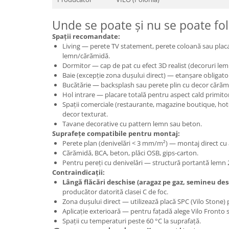
Unde se poate și nu se poate fol
Spații recomandate:
Living — perete TV statement, perete coloană sau placa
lemn/cărămidă.
Dormitor — cap de pat cu efect 3D realist (decoruri le
Baie (excepție zona dușului direct) — etanșare obligatori
Bucătărie — backsplash sau perete plin cu decor căr
Hol intrare — placare totală pentru aspect cald primito
Spații comerciale (restaurante, magazine boutique, hot
decor texturat.
Tavane decorative cu pattern lemn sau beton.
Suprafețe compatibile pentru montaj:
Perete plan (denivelări < 3 mm/m²) — montaj direct cu 
Cărămidă, BCA, beton, plăci OSB, gips-carton.
Pentru pereți cu denivelări — structură portantă lemn 
Contraindicații:
Lângă flăcări deschise (aragaz pe gaz, semineu des
producător datorită clasei C de foc.
Zona dușului direct — utilizează placă SPC (Vilo Stone) p
Aplicație exterioară — pentru fațadă alege Vilo Front
Spații cu temperaturi peste 60 °C la suprafață.