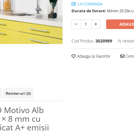
LA COMANDA
Durata de livrare:
Minim 25 Zile 
ADAUG
Cod Produs:
3020989
Ai nevoi
Adauga la Favorite
Cere 
Review-uri
(0)
O Motivo Alb
 × 8 mm cu
ficat A+ emisii