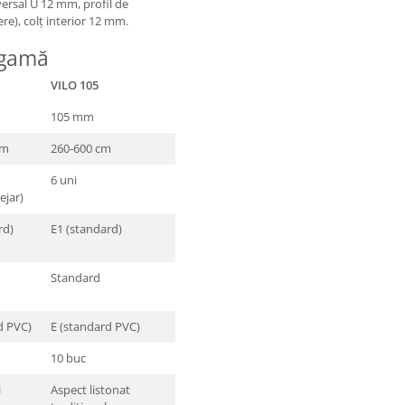
versal U 12 mm, profil de
re), colț interior 12 mm.
 gamă
VILO 105
105 mm
cm
260-600 cm
6 uni
ejar)
rd)
E1 (standard)
Standard
d PVC)
E (standard PVC)
10 buc
i
Aspect listonat