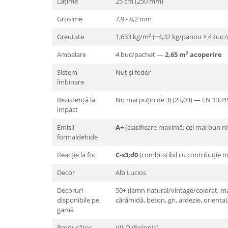
Lățime
25 cm (250 mm)
Grosime
7,9 - 8,2 mm
Greutate
1,633 kg/m² (~4,32 kg/panou × 4 buc/c
Ambalare
4 buc/pachet —
2,65 m² acoperire
Sistem
Nut și feder
îmbinare
Rezistență la
Nu mai puțin de 3J (23,03) — EN 1324
impact
Emisii
A+
(clasificare maximă, cel mai bun ni
formaldehide
Reacție la foc
C-s3;d0
(combustibil cu contribuție me
Decor
Alb Lucios
Decoruri
50+ (lemn natural/vintage/colorat, 
disponibile pe
cărămidă, beton, gri, ardezie, oriental
gamă
Producător
VILO (Polonia)