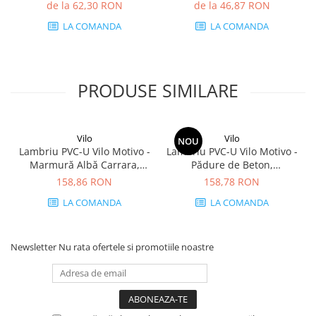
mp/cutie (5 bucăți)
de la 62,30 RON
de la 46,87 RON
LA COMANDA
LA COMANDA
PRODUSE SIMILARE
Vilo
Vilo
NOU
Lambriu PVC-U Vilo Motivo -
Lambriu PVC-U Vilo Motivo -
Marmură Albă Carrara,
Pădure de Beton,
2650×250×8 mm, 2.65
2650×250×8 mm, 2.65
158,86 RON
158,78 RON
mp/cutie (4 bucăți)
mp/cutie (4 bucăți)
LA COMANDA
LA COMANDA
Newsletter
Nu rata ofertele si promotiile noastre