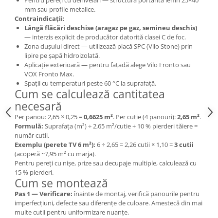
Pentru pereți cu denivelări — structură portantă lemn 25×40
mm sau profile metalice.
Contraindicații:
Lângă flăcări deschise (aragaz pe gaz, semineu deschis)
— interzis explicit de producător datorită clasei C de foc.
Zona dușului direct — utilizează placă SPC (Vilo Stone) prin
lipire pe șapă hidroizolată.
Aplicație exterioară — pentru fațadă alege Vilo Fronto sau
VOX Fronto Max.
Spații cu temperaturi peste 60 °C la suprafață.
Cum se calculează cantitatea
necesară
Per panou: 2,65 × 0,25 =
0,6625 m²
. Per cutie (4 panouri):
2,65 m²
.
Formulă:
Suprafața (m²) ÷ 2,65 m²/cutie + 10 % pierderi tăiere =
număr cutii.
Exemplu (perete TV 6 m²):
6 ÷ 2,65 = 2,26 cutii × 1,10 =
3 cutii
(acoperă ~7,95 m² cu marja).
Pentru pereți cu nișe, prize sau decupaje multiple, calculează cu
15 % pierderi.
Cum se montează
Pas 1 — Verificare:
înainte de montaj, verifică panourile pentru
imperfecțiuni, defecte sau diferențe de culoare. Amestecă din mai
multe cutii pentru uniformizare nuanțe.