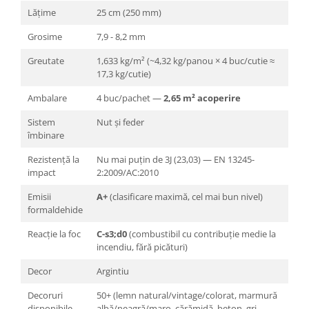
Lățime
25 cm (250 mm)
Grosime
7,9 - 8,2 mm
Greutate
1,633 kg/m² (~4,32 kg/panou × 4 buc/cutie ≈
17,3 kg/cutie)
Ambalare
4 buc/pachet —
2,65 m² acoperire
Sistem
Nut și feder
îmbinare
Rezistență la
Nu mai puțin de 3J (23,03) — EN 13245-
impact
2:2009/AC:2010
Emisii
A+
(clasificare maximă, cel mai bun nivel)
formaldehide
Reacție la foc
C-s3;d0
(combustibil cu contribuție medie la
incendiu, fără picături)
Decor
Argintiu
Decoruri
50+ (lemn natural/vintage/colorat, marmură
disponibile
albă/neagră/maro, cărămidă, beton, gri,