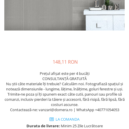
Terminatii Plinta
Colt Exterior Plinta
Colt Interior Plinta
Imbinare Plinta
Accesorii
Accesorii Lambriuri
Accesorii Riflaje Decorative
Accesorii Universale
148,11 RON
Capac Glaf Interior
Prețul afișat este per 4 bucăți
Izolatie Parchet
CONSULTANȚĂ GRATUITĂ
Nu știi câte materiale îți trebuie? Calculăm noi. Fotografiază spațiul și
Prag de trecere
notează dimensiunile - lungime, lățime, înălțime, goluri ferestre și uși.
Profile Decorative Fatada
Trimite-ne poza și îți spunem exact câte cutii, panouri sau profile să
comanzi, inclusiv pierderi la tăiere și accesorii, fără risipă, fără lipsă, fără
Lambriuri
costuri ascunse.
Contactează-ne: vanzari@domera.ro | WhatsApp +40771054053
Lambriuri PVC
LA COMANDA
Lambriuri Premium
Durata de livrare:
Minim 25 Zile Lucrătoare
Panouri Decorative