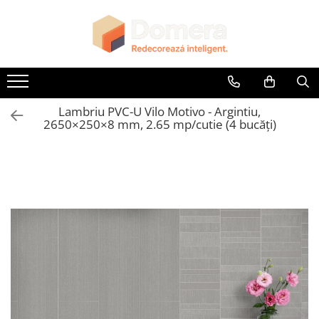
Toate Produsele
Parchet
Parchet SPC
Lambriu PVC-U Vilo Motivo - Argintiu,
Riflaje Decorative
2650×250×8 mm, 2.65 mp/cutie (4 bucăți)
Riflaj exterior
Riflaje Interioare
Glafuri
Glafuri Interioare
Glafuri Exterioare
Plinte, Plinte PVC, Plinte MDF
Plinte PVC
Plinte MDF Premium
Accesorii Plinte