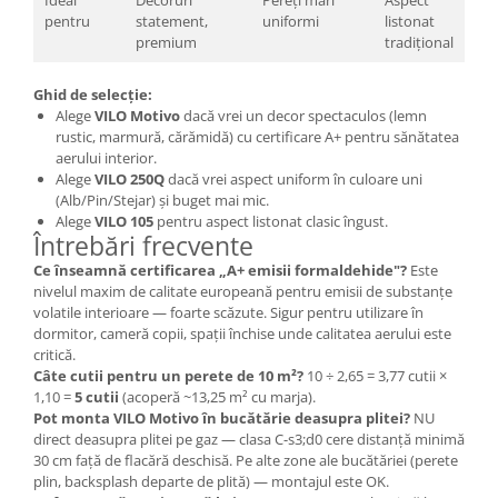
Ideal
Decoruri
Pereți mari
Aspect
pentru
statement,
uniformi
listonat
premium
tradițional
Ghid de selecție:
Alege
VILO Motivo
dacă vrei un decor spectaculos (lemn
rustic, marmură, cărămidă) cu certificare A+ pentru sănătatea
aerului interior.
Alege
VILO 250Q
dacă vrei aspect uniform în culoare uni
(Alb/Pin/Stejar) și buget mai mic.
Alege
VILO 105
pentru aspect listonat clasic îngust.
Întrebări frecvente
Ce înseamnă certificarea „A+ emisii formaldehide"?
Este
nivelul maxim de calitate europeană pentru emisii de substanțe
volatile interioare — foarte scăzute. Sigur pentru utilizare în
dormitor, cameră copii, spații închise unde calitatea aerului este
critică.
Câte cutii pentru un perete de 10 m²?
10 ÷ 2,65 = 3,77 cutii ×
1,10 =
5 cutii
(acoperă ~13,25 m² cu marja).
Pot monta VILO Motivo în bucătărie deasupra plitei?
NU
direct deasupra plitei pe gaz — clasa C-s3;d0 cere distanță minimă
30 cm față de flacără deschisă. Pe alte zone ale bucătăriei (perete
plin, backsplash departe de plită) — montajul este OK.