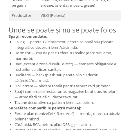
pe gamă
ardezie, oriental, mozaic, gresie)
Producător
VILO (Polonia)
Unde se poate și nu se poate folosi
Spații recomandate:
Living — perete TV statement, perete coloană sau placare
integrală cu decoruri lemn/cărămidă.
Dormitor — cap de pat cu efect 3D realist (decoruri lemn,
marmură).
Baie (excepție zona dușului direct) — etanșare obligatorie a
rosturilor cu silicon sanitar.
Bucătărie — backsplash sau perete plin cu decor
cărămidă/marmură.
Hol intrare — placare totală pentru aspect cald primitor.
Spații comerciale (restaurante, magazine boutique, hoteluri)
— atmosferă caldă cu decor texturat.
Tavane decorative cu pattern lemn sau beton.
Suprafețe compatibile pentru montaj:
Perete plan (denivelări < 3 mm/m²) — montaj direct cu adeziv
polimer hibrid.
Cărămidă, BCA, beton, plăci OSB, gips-carton.