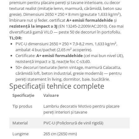
premium pentru placare pereți și tavane interioare, cu decor
texturat realist (imitație lemn, marmură, cărămidă, beton sau
gresie). Dimensiuni 2650 × 250 × 8 mm (greutate 1,633 kg/m²),
îmbinare nut și feder, certificat
A+ emisii formaldehide
și
rezistență la impact ≥ 3J
(EN 13245-2:2009/AC:2010). Cea mai
diversificată gamă VILO — peste 50 de decoruri în portofoliu.
TL;DR:
PVC-U dimensiuni 2650 × 250 × 7,9-8,2 mm, 1,633 kg/m²,
ambalat 4 buc/pachet (2,65 m² acoperire).
Certificate:
A+ emisii formaldehide
(cel mai bun nivel UE),
rezistență impact ≥ 3J, reacție foc C-s3;d0.
50+ decoruri texturate (lemn vintage, marmură Calacatta,
cărămidă loft, beton industrial, gresie modernă) — pentru
pereți statement în living, dormitor, baie, bucătărie.
Specificații tehnice complete
Specificație
Valoare
Tip produs
Lambriu decorativ Motivo pentru placare
pereți interiori și tavane
Material
PVC-U (Policlorură de vinil rigidă)
Lungime
265 cm (2650 mm)