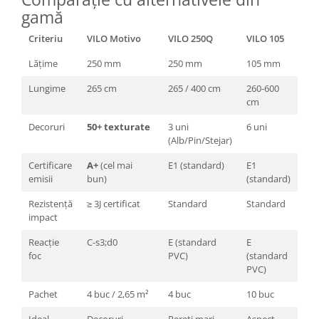
gamă
Criteriu
VILO Motivo
VILO 250Q
VILO 105
Lățime
250 mm
250 mm
105 mm
Lungime
265 cm
265 / 400 cm
260-600
cm
Decoruri
50+ texturate
3 uni
6 uni
(Alb/Pin/Stejar)
Certificare
A+
(cel mai
E1 (standard)
E1
emisii
bun)
(standard)
Rezistență
≥ 3J certificat
Standard
Standard
impact
Reacție
C-s3;d0
E (standard
E
foc
PVC)
(standard
PVC)
Pachet
4 buc / 2,65 m²
4 buc
10 buc