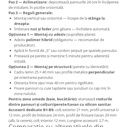
Pas 2 — Aclimatizare:
depozitează panourile 24 ore în încăperea
de instalare, în poziție orizontală.
Pas 3 — Reguli generale:
Montaj vertical sau orizontal — începe de la
stânga la
dreapta
.
Îmbinare
nut și feder
prin glisare — închidere automată.
Opțiunea 1 — Montaj cu adeziv
(suprafețe plane):
Adeziv
polimer hibrid
(obligatoriu — recomandat de
producător).
Aplică în formă de „S" sau cordon șerpuit pe spatele panoului.
Presează pe perete și menține 5 minute pentru aderență
inițială.
Opțiunea 2 — Montaj pe structură
(perete cu denivelări):
Cadru lemn 25 × 40 mm sau profile metalice
perpendicular
pe orientarea panoului.
Distanța între șipci max 40 cm pentru rigiditate.
Fixare panouri cu cuie tapițerie sau șuruburi cu cap mic în
zona nutului.
Pentru zone umede (baie, bucătărie):
etanșează
rosturile
dintre panouri și colțuri/perete/tavan cu silicon sanitar
.
Accesorii dedicate B1-B5:
colț exterior 21 mm, profil universal U
12 mm, profil de îmbinare 24 mm, profil de finisare tavan 29 mm
(alb, la cerere), colț interior 12 mm. Lungime accesorii: 2,7 m.
Comparație cu alternativele din