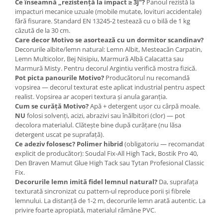
Ce înseamnă „rezistență la impact ≥ 3J"?
Panoul rezistă la
impacturi mecanice uzuale (mobile mutate, lovituri accidentale)
fără fisurare. Standard EN 13245-2 testează cu o bilă de 1 kg
căzută de la 30 cm.
Care decor Motivo se asortează cu un dormitor scandinav?
Decorurile albite/lemn natural: Lemn Albit, Mesteacăn Carpatin,
Lemn Multicolor, Bej Nisipiu, Marmură Albă Calacatta sau
Marmură Misty. Pentru decorul Argintiu verifică mostra fizică.
Pot picta panourile Motivo?
Producătorul nu recomandă
vopsirea — decorul texturat este aplicat industrial pentru aspect
realist. Vopsirea ar acoperi textura și anula garanția.
Cum se curăță Motivo?
Apă + detergent ușor cu cârpă moale.
NU
folosi solvenți, acizi, abrazivi sau înălbitori (clor) — pot
decolora materialul. Clătește bine după curățare (nu lăsa
detergent uscat pe suprafață).
Ce adeziv folosesc?
Polimer hibrid
(obligatoriu — recomandat
explicit de producător): Soudal Fix-All High Tack, Bostik Pro 40,
Den Braven Mamut Glue High Tack sau Tytan Profesional Classic
Fix.
Decorurile lemn imită fidel lemnul natural?
Da, suprafața
texturată sincronizat cu pattern-ul reproduce porii și fibrele
lemnului. La distanță de 1-2 m, decorurile lemn arată autentic. La
privire foarte apropiată, materialul rămâne PVC.