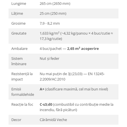
Lungime
265 cm (2650 mm)
Lățime
25 cm (250 mm)
Grosime
7,9 - 8,2 mm
Greutate
1,633 kg/m² (~4,32 kg/panou × 4 buc/cutie ≈
17,3 kg/cutie)
Ambalare
4 buc/pachet —
2,65 m² acoperire
Sistem
Nut și feder
îmbinare
Rezistență la
Nu mai puțin de 3J (23,03) — EN 13245-
impact
2:2009/AC:2010
Emisii
A+
(clasificare maximă, cel mai bun nivel)
formaldehide
Reacție la foc
C-s3;d0
(combustibil cu contribuție medie la
incendiu, fără picături)
Decor
Cărămidă Veche