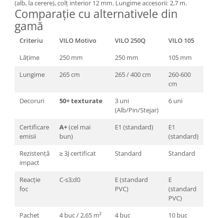
(alb, la cerere), colț interior 12 mm. Lungime accesorii: 2,7 m.
Comparație cu alternativele din
gamă
Criteriu
VILO Motivo
VILO 250Q
VILO 105
Lățime
250 mm
250 mm
105 mm
Lungime
265 cm
265 / 400 cm
260-600
cm
Decoruri
50+ texturate
3 uni
6 uni
(Alb/Pin/Stejar)
Certificare
A+
(cel mai
E1 (standard)
E1
emisii
bun)
(standard)
Rezistență
≥ 3J certificat
Standard
Standard
impact
Reacție
C-s3;d0
E (standard
E
foc
PVC)
(standard
PVC)
Pachet
4 buc / 2,65 m²
4 buc
10 buc