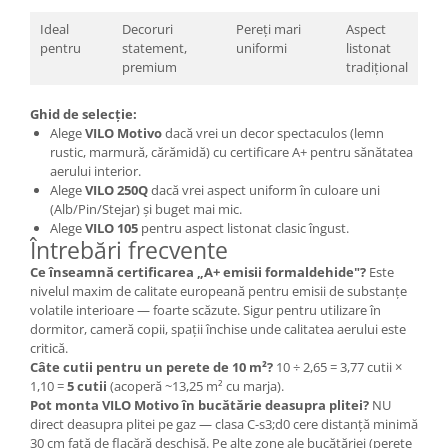
Ideal
Decoruri
Pereți mari
Aspect
pentru
statement,
uniformi
listonat
premium
tradițional
Ghid de selecție:
Alege
VILO Motivo
dacă vrei un decor spectaculos (lemn
rustic, marmură, cărămidă) cu certificare A+ pentru sănătatea
aerului interior.
Alege
VILO 250Q
dacă vrei aspect uniform în culoare uni
(Alb/Pin/Stejar) și buget mai mic.
Alege
VILO 105
pentru aspect listonat clasic îngust.
Întrebări frecvente
Ce înseamnă certificarea „A+ emisii formaldehide"?
Este
nivelul maxim de calitate europeană pentru emisii de substanțe
volatile interioare — foarte scăzute. Sigur pentru utilizare în
dormitor, cameră copii, spații închise unde calitatea aerului este
critică.
Câte cutii pentru un perete de 10 m²?
10 ÷ 2,65 = 3,77 cutii ×
1,10 =
5 cutii
(acoperă ~13,25 m² cu marja).
Pot monta VILO Motivo în bucătărie deasupra plitei?
NU
direct deasupra plitei pe gaz — clasa C-s3;d0 cere distanță minimă
30 cm față de flacără deschisă. Pe alte zone ale bucătăriei (perete