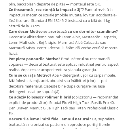
plin, backsplash departe de plită) — montajul este OK.
Ce înseamnă „rezistență la impact ≥ 3J"?
Panoul rezistă la
impacturi mecanice uzuale (mobile mutate, lovituri accidentale)
fără fisurare. Standard EN 13245-2 testează cu o bilă de 1 kg
căzută de la 30 cm.
Care decor Motivo se asortează cu un dormitor scandinav?
Decorurile albite/lemn natural: Lemn Albit, Mesteacăn Carpatin,
Lemn Multicolor, Bej Nisipiu, Marmură Albă Calacatta sau
Marmură Misty. Pentru decorul Cărămidă Veche verifică mostra
fizică.
Pot picta panourile Motivo?
Producătorul nu recomandă
vopsirea — decorul texturat este aplicat industrial pentru aspect
realist. Vopsirea ar acoperi textura și anula garanția.
Cum se curăță Motivo?
Apă + detergent ușor cu cârpă moale.
NU
folosi solvenți, acizi, abrazivi sau înălbitori (clor) — pot
decolora materialul. Clătește bine după curățare (nu lăsa
detergent uscat pe suprafață).
Ce adeziv folosesc?
Polimer hibrid
(obligatoriu — recomandat
explicit de producător): Soudal Fix-All High Tack, Bostik Pro 40,
Den Braven Mamut Glue High Tack sau Tytan Profesional Classic
Fix.
Decorurile lemn imită fidel lemnul natural?
Da, suprafața
texturată sincronizat cu pattern-ul reproduce porii și fibrele