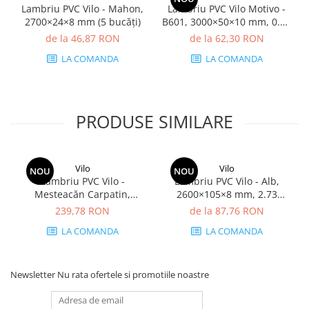
Lambriu PVC Vilo - Mahon,
Lambriu PVC Vilo Motivo -
2700×24×8 mm (5 bucăți)
B601, 3000×50×10 mm, 0.75
mp/cutie (5 bucăți)
de la 46,87 RON
de la 62,30 RON
LA COMANDA
LA COMANDA
PRODUSE SIMILARE
Vilo
Vilo
NOU
NOU
Lambriu PVC Vilo -
Lambriu PVC Vilo - Alb,
Mesteacăn Carpatin,
2600×105×8 mm, 2.73
2650×250×8 mm, 2.65
mp/cutie (10 bucăți)
239,78 RON
de la 87,76 RON
mp/cutie (4 bucăți)
LA COMANDA
LA COMANDA
Newsletter
Nu rata ofertele si promotiile noastre