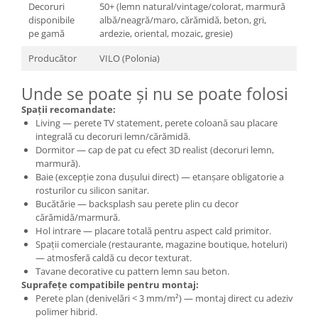
Decoruri
50+ (lemn natural/vintage/colorat, marmură
disponibile
albă/neagră/maro, cărămidă, beton, gri,
pe gamă
ardezie, oriental, mozaic, gresie)
Producător
VILO (Polonia)
Unde se poate și nu se poate folosi
Spații recomandate:
Living — perete TV statement, perete coloană sau placare
integrală cu decoruri lemn/cărămidă.
Dormitor — cap de pat cu efect 3D realist (decoruri lemn,
marmură).
Baie (excepție zona dușului direct) — etanșare obligatorie a
rosturilor cu silicon sanitar.
Bucătărie — backsplash sau perete plin cu decor
cărămidă/marmură.
Hol intrare — placare totală pentru aspect cald primitor.
Spații comerciale (restaurante, magazine boutique, hoteluri)
— atmosferă caldă cu decor texturat.
Tavane decorative cu pattern lemn sau beton.
Suprafețe compatibile pentru montaj:
Perete plan (denivelări < 3 mm/m²) — montaj direct cu adeziv
polimer hibrid.