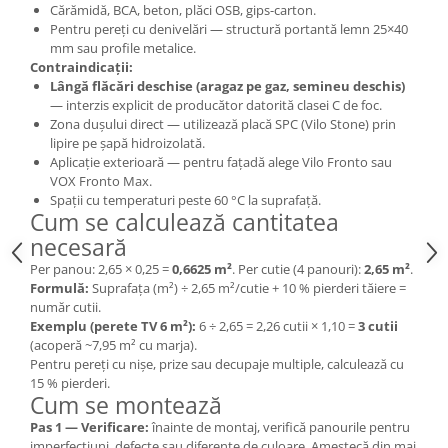
Cărămidă, BCA, beton, plăci OSB, gips-carton.
Pentru pereți cu denivelări — structură portantă lemn 25×40
mm sau profile metalice.
Contraindicații:
Lângă flăcări deschise (aragaz pe gaz, semineu deschis)
— interzis explicit de producător datorită clasei C de foc.
Zona dușului direct — utilizează placă SPC (Vilo Stone) prin
lipire pe șapă hidroizolată.
Aplicație exterioară — pentru fațadă alege Vilo Fronto sau
VOX Fronto Max.
Spații cu temperaturi peste 60 °C la suprafață.
Cum se calculează cantitatea
necesară
Per panou: 2,65 × 0,25 =
0,6625 m²
. Per cutie (4 panouri):
2,65 m²
.
Formulă:
Suprafața (m²) ÷ 2,65 m²/cutie + 10 % pierderi tăiere =
număr cutii.
Exemplu (perete TV 6 m²):
6 ÷ 2,65 = 2,26 cutii × 1,10 =
3 cutii
(acoperă ~7,95 m² cu marja).
Pentru pereți cu nișe, prize sau decupaje multiple, calculează cu
15 % pierderi.
Cum se montează
Pas 1 — Verificare:
înainte de montaj, verifică panourile pentru
imperfecțiuni, defecte sau diferențe de culoare. Amestecă din mai