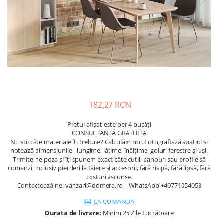
182,27 RON
Prețul afișat este per 4 bucăți
CONSULTANȚĂ GRATUITĂ
Nu știi câte materiale îți trebuie? Calculăm noi. Fotografiază spațiul și
notează dimensiunile - lungime, lățime, înălțime, goluri ferestre și uși.
Trimite-ne poza și îți spunem exact câte cutii, panouri sau profile să
comanzi, inclusiv pierderi la tăiere și accesorii, fără risipă, fără lipsă, fără
costuri ascunse.
Contactează-ne: vanzari@domera.ro | WhatsApp +40771054053
LA COMANDA
Durata de livrare:
Minim 25 Zile Lucrătoare