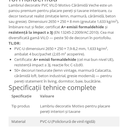
Lambriul decorativ PVC VILO Motivo Cărămidă Veche este un
panou premium pentru placare pereți și tavane interioare, cu
decor texturat realist (imitație lemn, marmură, cărămidă, beton
sau gresie). Dimensiuni 2650 × 250 × 8 mm (greutate 1,633 kg/m²),
îmbinare nut și feder, certificat
A+ emisii formaldehide
și
rezistență la impact ≥ 3J
(EN 13245-2:2009/AC:2010). Cea mai
diversificată gamă VILO — peste 50 de decoruri în portofoliu.
TL;DR:
PVC-U dimensiuni 2650 × 250 × 7,9-8,2 mm, 1,633 kg/m²,
ambalat 4 buc/pachet (2,65 m² acoperire).
Certificate:
A+ emisii formaldehide
(cel mai bun nivel UE),
rezistență impact ≥ 3J, reacție foc C-s3;d0.
50+ decoruri texturate (lemn vintage, marmură Calacatta,
cărămidă loft, beton industrial, gresie modernă) — pentru
pereți statement în living, dormitor, baie, bucătărie.
Specificații tehnice complete
Specificație
Valoare
Tip produs
Lambriu decorativ Motivo pentru placare
pereți interiori și tavane
Material
PVC-U (Policlorură de vinil rigidă)