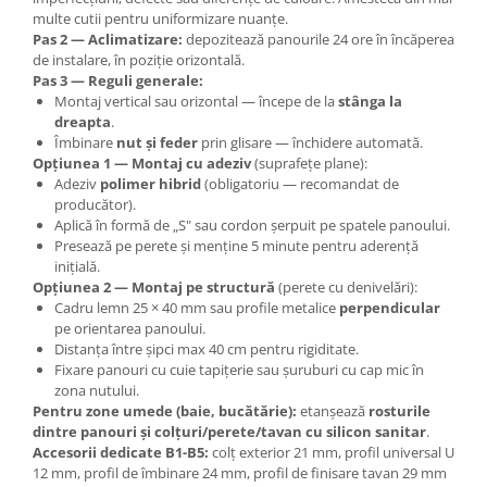
multe cutii pentru uniformizare nuanțe.
Pas 2 — Aclimatizare:
depozitează panourile 24 ore în încăperea
de instalare, în poziție orizontală.
Pas 3 — Reguli generale:
Montaj vertical sau orizontal — începe de la
stânga la
dreapta
.
Îmbinare
nut și feder
prin glisare — închidere automată.
Opțiunea 1 — Montaj cu adeziv
(suprafețe plane):
Adeziv
polimer hibrid
(obligatoriu — recomandat de
producător).
Aplică în formă de „S" sau cordon șerpuit pe spatele panoului.
Presează pe perete și menține 5 minute pentru aderență
inițială.
Opțiunea 2 — Montaj pe structură
(perete cu denivelări):
Cadru lemn 25 × 40 mm sau profile metalice
perpendicular
pe orientarea panoului.
Distanța între șipci max 40 cm pentru rigiditate.
Fixare panouri cu cuie tapițerie sau șuruburi cu cap mic în
zona nutului.
Pentru zone umede (baie, bucătărie):
etanșează
rosturile
dintre panouri și colțuri/perete/tavan cu silicon sanitar
.
Accesorii dedicate B1-B5:
colț exterior 21 mm, profil universal U
12 mm, profil de îmbinare 24 mm, profil de finisare tavan 29 mm