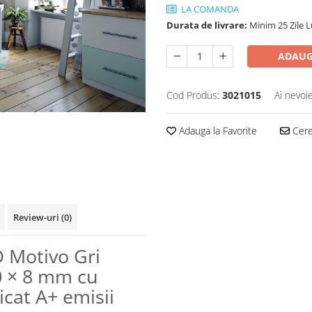
LA COMANDA
Durata de livrare:
Minim 25 Zile 
ADAUG
Cod Produs:
3021015
Ai nevoi
Adauga la Favorite
Cere 
Review-uri
(0)
 Motivo Gri
 × 8 mm cu
ficat A+ emisii