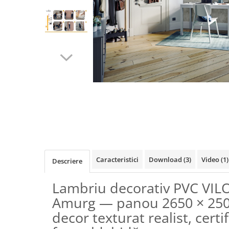
Terminatii Plinta
Colt Exterior Plinta
Colt Interior Plinta
Imbinare Plinta
Accesorii
Accesorii Lambriuri
Accesorii Riflaje Decorative
Accesorii Universale
Distribuie
Capac Glaf Interior
pe
Izolatie Parchet
Facebook
Prag de trecere
Caracteristici
Download (3)
Video
(1)
Descriere
Profile Decorative Fatada
Lambriuri
Lambriu decorativ PVC VILO
Lambriuri PVC
Amurg — panou 2650 × 250
Lambriuri Premium
decor texturat realist, certi
Panouri Decorative