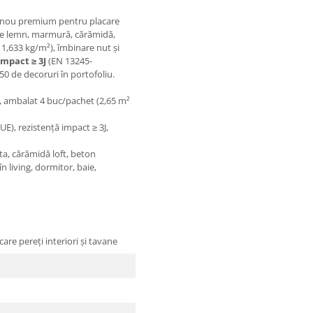
anou premium pentru placare
ație lemn, marmură, cărămidă,
1,633 kg/m²), îmbinare nut și
impact ≥ 3J
(EN 13245-
0 de decoruri în portofoliu.
, ambalat 4 buc/pachet (2,65 m²
UE), rezistență impact ≥ 3J,
a, cărămidă loft, beton
 living, dormitor, baie,
re pereți interiori și tavane