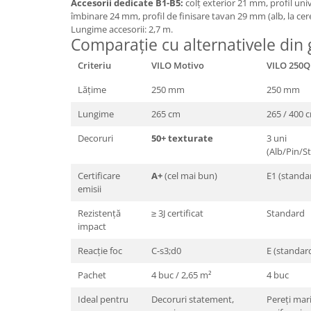
Accesorii dedicate B1-B5:
colț exterior 21 mm, profil uni
îmbinare 24 mm, profil de finisare tavan 29 mm (alb, la cere
Lungime accesorii: 2,7 m.
Comparație cu alternativele din
Criteriu
VILO Motivo
VILO 250Q
Lățime
250 mm
250 mm
Lungime
265 cm
265 / 400 
Decoruri
50+ texturate
3 uni
(Alb/Pin/St
Certificare
A+
(cel mai bun)
E1 (standa
emisii
Rezistență
≥ 3J certificat
Standard
impact
Reacție foc
C-s3;d0
E (standar
Pachet
4 buc / 2,65 m²
4 buc
Ideal pentru
Decoruri statement,
Pereți mar