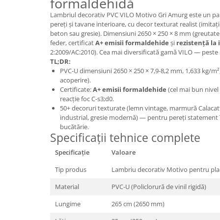
formaldehidă
Panouri Decorative SPC
Lambriul decorativ PVC VILO Motivo Gri Amurg este un p
pereți și tavane interioare, cu decor texturat realist (imit
Panouri Decorative Premium
beton sau gresie). Dimensiuni 2650 × 250 × 8 mm (greutate 
feder, certificat
A+ emisii formaldehide
și
rezistență la 
2:2009/AC:2010). Cea mai diversificată gamă VILO — peste 5
TL;DR:
PVC-U dimensiuni 2650 × 250 × 7,9-8,2 mm, 1,633 kg/m²
acoperire).
Certificate:
A+ emisii formaldehide
(cel mai bun nivel 
reacție foc C-s3;d0.
50+ decoruri texturate (lemn vintage, marmură Calacatt
industrial, gresie modernă) — pentru pereți statement în
bucătărie.
Specificații tehnice complete
Specificație
Valoare
Tip produs
Lambriu decorativ Motivo pentru placa
Material
PVC-U (Policlorură de vinil rigidă)
Lungime
265 cm (2650 mm)