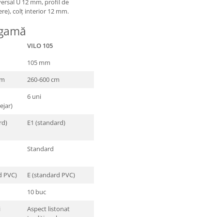
versal U 12 mm, profil de
re), colț interior 12 mm.
 gamă
VILO 105
105 mm
cm
260-600 cm
6 uni
ejar)
rd)
E1 (standard)
Standard
d PVC)
E (standard PVC)
10 buc
i
Aspect listonat