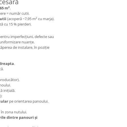
cesară
,65 m²
.
iere = număr cutii.
utii
(acoperă ~7,95 m² cu marja).
ză cu 15 % pierderi.
pentru imperfecțiuni, defecte sau
 uniformizare nuanțe.
ăperea de instalare, în poziție
 dreapta
.
tă.
roducător).
noului.
 inițială.
):
cular
pe orientarea panoului.
 în zona nutului.
rile dintre panouri și