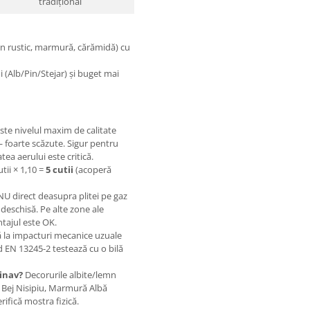
tradițional
n rustic, marmură, cărămidă) cu
 (Alb/Pin/Stejar) și buget mai
ste nivelul maxim de calitate
 foarte scăzute. Sigur pentru
tea aerului este critică.
utii × 1,10 =
5 cutii
(acoperă
U direct deasupra plitei pe gaz
deschisă. Pe alte zone ale
tajul este OK.
 la impacturi mecanice uzuale
d EN 13245-2 testează cu o bilă
inav?
Decorurile albite/lemn
 Bej Nisipiu, Marmură Albă
ifică mostra fizică.