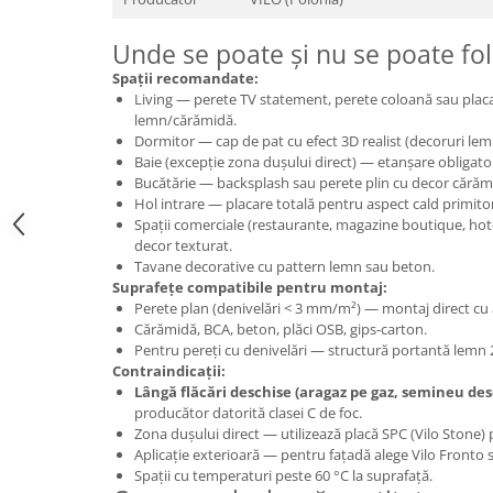
Unde se poate și nu se poate fol
Spații recomandate:
Living — perete TV statement, perete coloană sau placa
lemn/cărămidă.
Dormitor — cap de pat cu efect 3D realist (decoruri le
Baie (excepție zona dușului direct) — etanșare obligatori
Bucătărie — backsplash sau perete plin cu decor căr
Hol intrare — placare totală pentru aspect cald primito
Spații comerciale (restaurante, magazine boutique, hot
decor texturat.
Tavane decorative cu pattern lemn sau beton.
Suprafețe compatibile pentru montaj:
Perete plan (denivelări < 3 mm/m²) — montaj direct cu 
Cărămidă, BCA, beton, plăci OSB, gips-carton.
Pentru pereți cu denivelări — structură portantă lemn 
Contraindicații:
Lângă flăcări deschise (aragaz pe gaz, semineu des
producător datorită clasei C de foc.
Zona dușului direct — utilizează placă SPC (Vilo Stone) p
Aplicație exterioară — pentru fațadă alege Vilo Front
Spații cu temperaturi peste 60 °C la suprafață.