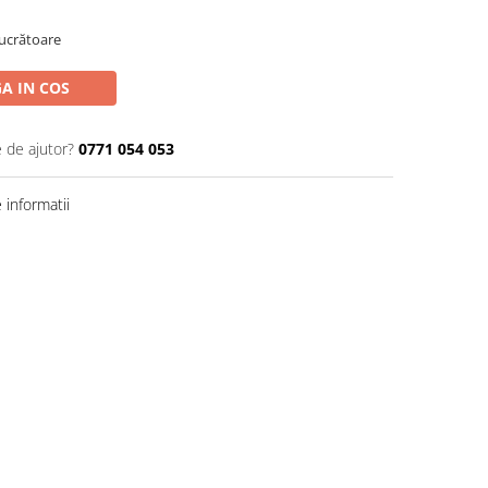
Lucrătoare
A IN COS
e de ajutor?
0771 054 053
informatii