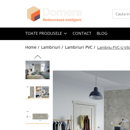
Toate Produsele
Parchet
TOATE PRODUSELE
CONTACT
BLOG
Parchet SPC
Home /
Lambriuri /
Lambriuri PVC /
Lambriu PVC-U Vilo
Riflaje Decorative
Riflaj exterior
Riflaje Interioare
Glafuri
Glafuri Interioare
Glafuri Exterioare
Plinte, Plinte PVC, Plinte MDF
Plinte PVC
Plinte MDF Premium
Accesorii Plinte