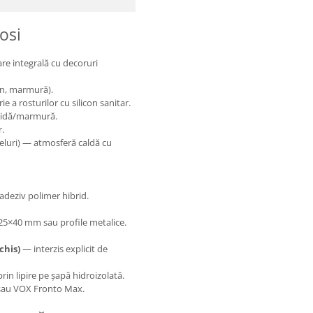
osi
re integrală cu decoruri
mn, marmură).
e a rosturilor cu silicon sanitar.
ămidă/marmură.
r.
eluri) — atmosferă caldă cu
adeziv polimer hibrid.
25×40 mm sau profile metalice.
chis)
— interzis explicit de
rin lipire pe șapă hidroizolată.
o sau VOX Fronto Max.