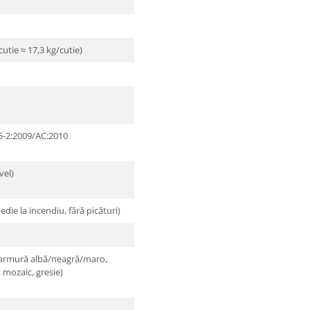
utie ≈ 17,3 kg/cutie)
5-2:2009/AC:2010
vel)
die la incendiu, fără picături)
marmură albă/neagră/maro,
, mozaic, gresie)