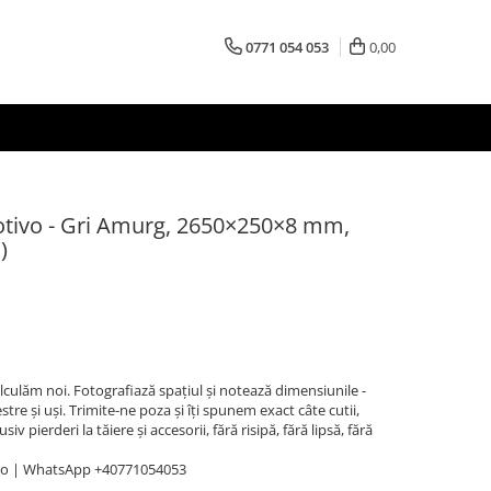
0771 054 053
0,00
otivo - Gri Amurg, 2650×250×8 mm,
)
Calculăm noi. Fotografiază spațiul și notează dimensiunile -
stre și uși. Trimite-ne poza și îți spunem exact câte cutii,
v pierderi la tăiere și accesorii, fără risipă, fără lipsă, fără
ro | WhatsApp +40771054053