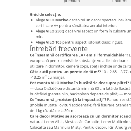
premium
uniformi
Ghid de selecție:
Alege
VILO Motivo
dacă vrei un decor spectaculos (lem
certificare A+ pentru sănătatea aerului interior.
Alege
VILO 250Q
dacă vrei aspect uniform în culoare uni
mic.
Alege
VILO 105
pentru aspect listonat clasic îngust.
Întrebări frecvente
Ce înseamnă certificarea „A+ emisii formaldehide"?
E
europeană pentru emisii de substanțe volatile interioare —
utilizare în dormitor, cameră copii, spații închise unde calita
Câte cutii pentru un perete de 10 m²?
10 ÷ 2,65 = 3,77 c
~13,25 m² cu marja).
Pot monta VILO Motivo în bucătărie deasupra plitei?
N
— clasa C-s3;d0 cere distanță minimă 30 cm față de flacără 
bucătăriei (perete plin, backsplash departe de plită) — mon
Ce înseamnă „rezistență la impact ≥ 3J"?
Panoul rezistă
(mobile mutate, lovituri accidentale) fără fisurare. Standar
de 1 kg căzută de la 30 cm.
Care decor Motivo se asortează cu un dormitor scand
natural: Lemn Albit, Mesteacăn Carpatin, Lemn Multicolor,
Calacatta sau Marmură Misty. Pentru decorul Gri Amurg ver