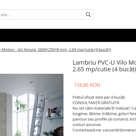
 Motivo - Gri Amurg, 2650×250×8 mm, 2.65 mp/cutie (4 bucăți)
Lambriu PVC-U Vilo M
2.65 mp/cutie (4 bucăți
158,86 RON
Prețul afișat este per 4 bucăți
CONSULTANȚĂ GRATUITĂ
Nu știi câte materiale îți trebuie? 
lungime, lățime, înălțime, goluri fere
panouri sau profile să comanzi, inclusi
costuri ascunse.
Contactează-ne: vanzari@domera.