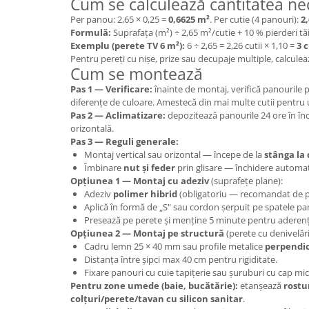
Cum se calculează cantitatea ne
Per panou: 2,65 × 0,25 =
0,6625 m²
. Per cutie (4 panouri):
2
Formulă:
Suprafața (m²) ÷ 2,65 m²/cutie + 10 % pierderi tă
Exemplu (perete TV 6 m²):
6 ÷ 2,65 = 2,26 cutii × 1,10 =
3 c
Pentru pereți cu nișe, prize sau decupaje multiple, calculea
Cum se montează
Pas 1 — Verificare:
înainte de montaj, verifică panourile 
diferențe de culoare. Amestecă din mai multe cutii pentru
Pas 2 — Aclimatizare:
depozitează panourile 24 ore în înc
orizontală.
Pas 3 — Reguli generale:
Montaj vertical sau orizontal — începe de la
stânga la
Îmbinare
nut și feder
prin glisare — închidere automa
Opțiunea 1 — Montaj cu adeziv
(suprafețe plane):
Adeziv
polimer hibrid
(obligatoriu — recomandat de p
Aplică în formă de „S" sau cordon șerpuit pe spatele pa
Presează pe perete și menține 5 minute pentru aderență
Opțiunea 2 — Montaj pe structură
(perete cu denivelări
Cadru lemn 25 × 40 mm sau profile metalice
perpendi
Distanța între șipci max 40 cm pentru rigiditate.
Fixare panouri cu cuie tapițerie sau șuruburi cu cap mic
Pentru zone umede (baie, bucătărie):
etanșează
rostu
colțuri/perete/tavan cu silicon sanitar
.