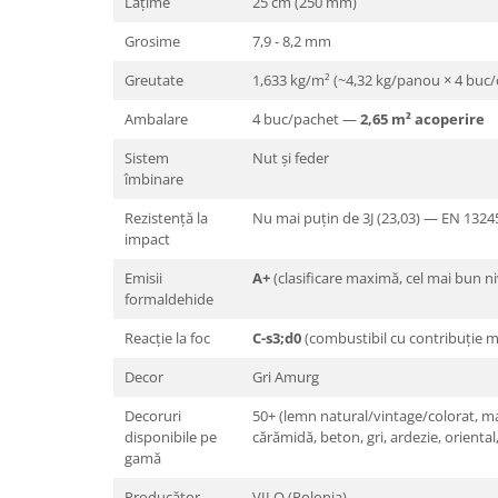
Lățime
25 cm (250 mm)
Grosime
7,9 - 8,2 mm
Greutate
1,633 kg/m² (~4,32 kg/panou × 4 buc/c
Ambalare
4 buc/pachet —
2,65 m² acoperire
Sistem
Nut și feder
îmbinare
Rezistență la
Nu mai puțin de 3J (23,03) — EN 1324
impact
Emisii
A+
(clasificare maximă, cel mai bun ni
formaldehide
Reacție la foc
C-s3;d0
(combustibil cu contribuție me
Decor
Gri Amurg
Decoruri
50+ (lemn natural/vintage/colorat, 
disponibile pe
cărămidă, beton, gri, ardezie, oriental
gamă
Producător
VILO (Polonia)