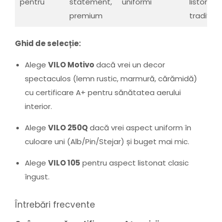
pentru
statement,
uniformi
listonat
premium
tradițion
Ghid de selecție:
Alege
VILO Motivo
dacă vrei un decor
spectaculos (lemn rustic, marmură, cărămidă)
cu certificare A+ pentru sănătatea aerului
interior.
Alege
VILO 250Q
dacă vrei aspect uniform în
culoare uni (Alb/Pin/Stejar) și buget mai mic.
Alege
VILO 105
pentru aspect listonat clasic
îngust.
Întrebări frecvente