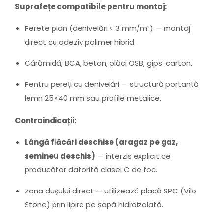
Suprafețe compatibile pentru montaj:
Perete plan (denivelări < 3 mm/m²) — montaj
direct cu adeziv polimer hibrid.
Cărămidă, BCA, beton, plăci OSB, gips-carton.
Pentru pereți cu denivelări — structură portantă
lemn 25×40 mm sau profile metalice.
Contraindicații:
Lângă flăcări deschise (aragaz pe gaz,
semineu deschis)
— interzis explicit de
producător datorită clasei C de foc.
Zona dușului direct — utilizează placă SPC (Vilo
Stone) prin lipire pe șapă hidroizolată.