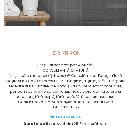
135,76 RON
Prețul afișat este per 4 bucăți
CONSULTANȚĂ GRATUITĂ
Nu știi câte materiale îți trebuie? Calculăm noi. Fotografiază
spațiul și notează dimensiunile - lungime, lățime, înălțime, goluri
ferestre și uși. Trimite-ne poza și îți spunem exact câte cutii,
panouri sau profile să comanzi, inclusiv pierderi la tăiere și
accesorii, fără risipă, fără lipsă, fără costuri ascunse.
Contactează-ne: vanzari@domera.ro | WhatsApp
+40771054053
LA COMANDA
Durata de livrare:
Minim 25 Zile Lucrătoare