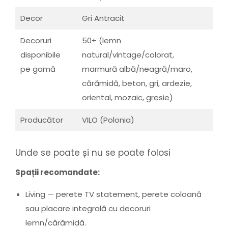
Decor
Gri Antracit
Decoruri
50+ (lemn
disponibile
natural/vintage/colorat,
pe gamă
marmură albă/neagră/maro,
cărămidă, beton, gri, ardezie,
oriental, mozaic, gresie)
Producător
VILO (Polonia)
Unde se poate și nu se poate folosi
Spații recomandate:
Living — perete TV statement, perete coloană
sau placare integrală cu decoruri
lemn/cărămidă.