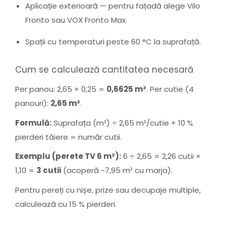
Aplicație exterioară — pentru fațadă alege Vilo
Fronto sau VOX Fronto Max.
Spații cu temperaturi peste 60 °C la suprafață.
Cum se calculează cantitatea necesară
Per panou: 2,65 × 0,25 =
0,6625 m²
. Per cutie (4
panouri):
2,65 m²
.
Formulă:
Suprafața (m²) ÷ 2,65 m²/cutie + 10 %
pierderi tăiere = număr cutii.
Exemplu (perete TV 6 m²):
6 ÷ 2,65 = 2,26 cutii ×
1,10 =
3 cutii
(acoperă ~7,95 m² cu marja).
Pentru pereți cu nișe, prize sau decupaje multiple,
calculează cu 15 % pierderi.