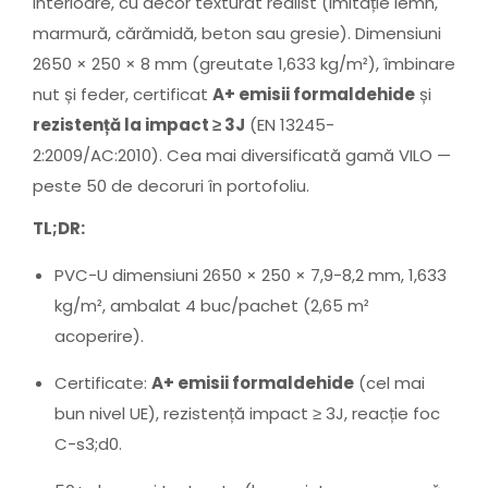
interioare, cu decor texturat realist (imitație lemn,
marmură, cărămidă, beton sau gresie). Dimensiuni
2650 × 250 × 8 mm (greutate 1,633 kg/m²), îmbinare
nut și feder, certificat
A+ emisii formaldehide
și
rezistență la impact ≥ 3J
(EN 13245-
2:2009/AC:2010). Cea mai diversificată gamă VILO —
peste 50 de decoruri în portofoliu.
TL;DR:
PVC-U dimensiuni 2650 × 250 × 7,9-8,2 mm, 1,633
kg/m², ambalat 4 buc/pachet (2,65 m²
acoperire).
Certificate:
A+ emisii formaldehide
(cel mai
bun nivel UE), rezistență impact ≥ 3J, reacție foc
C-s3;d0.