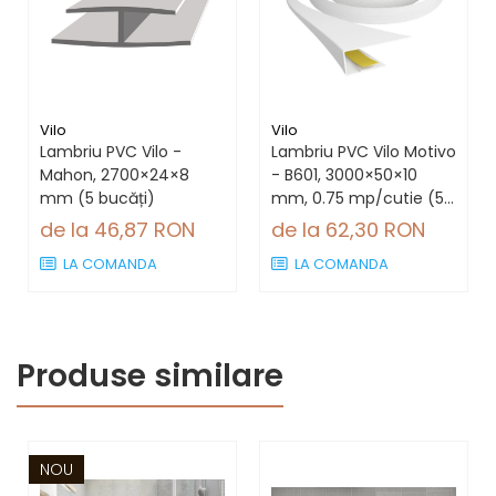
Vilo
Vilo
Lambriu PVC Vilo -
Lambriu PVC Vilo Motivo
Mahon, 2700×24×8
- B601, 3000×50×10
mm (5 bucăți)
mm, 0.75 mp/cutie (5
bucăți)
de la 46,87 RON
de la 62,30 RON
LA COMANDA
LA COMANDA
Produse similare
NOU