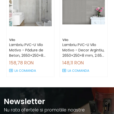
Vilo
Vilo
Lambriu PVC-U Vilo
Lambriu PVC-U Vilo
Motivo - Pădure de
Motivo - Decor Argintiu,
Beton, 2650×250×8
2650×250×8 mm, 2.65
mm, 2.65 mp/cutie (4
mp/cutie (4 bucăți)
158,78 RON
148,11 RON
bucăți)
LA COMANDA
LA COMANDA
Newsletter
Nu rata ofertele si promotiile noastre