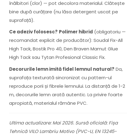
înălbitori (clor) — pot decolora materialul. Clătește
bine după curățare (nu lăsa detergent uscat pe
suprafață).
Ce adeziv folosesc?
Polimer hibrid
(obligatoriu —
recomandat explicit de producător): Soudal Fix-All
High Tack, Bostik Pro 40, Den Braven Mamut Glue
High Tack sau Tytan Profesional Classic Fix.
Decorurile lemn imită fidel lemnul natural?
Da,
suprafața texturată sincronizat cu pattern-ul
reproduce porii și fibrele lemnului. La distanță de 1-2
m, decorurile lemn arată autentic. La privire foarte
apropiată, materialul rămâne PVC.
Ultima actualizare: Mai 2026. Sursă oficială: Fișa
Tehnică VILO Lambriu Motivo (PVC-U, EN 13245-