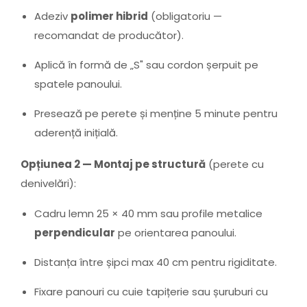
Adeziv
polimer hibrid
(obligatoriu —
recomandat de producător).
Aplică în formă de „S" sau cordon șerpuit pe
spatele panoului.
Presează pe perete și menține 5 minute pentru
aderență inițială.
Opțiunea 2 — Montaj pe structură
(perete cu
denivelări):
Cadru lemn 25 × 40 mm sau profile metalice
perpendicular
pe orientarea panoului.
Distanța între șipci max 40 cm pentru rigiditate.
Fixare panouri cu cuie tapițerie sau șuruburi cu