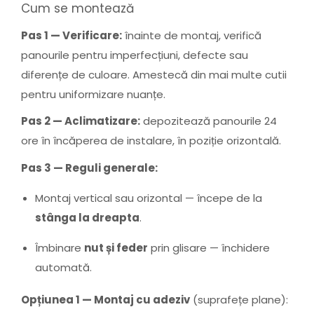
Cum se montează
Pas 1 — Verificare:
înainte de montaj, verifică
panourile pentru imperfecțiuni, defecte sau
diferențe de culoare. Amestecă din mai multe cutii
pentru uniformizare nuanțe.
Pas 2 — Aclimatizare:
depozitează panourile 24
ore în încăperea de instalare, în poziție orizontală.
Pas 3 — Reguli generale:
Montaj vertical sau orizontal — începe de la
stânga la dreapta
.
Îmbinare
nut și feder
prin glisare — închidere
automată.
Opțiunea 1 — Montaj cu adeziv
(suprafețe plane):