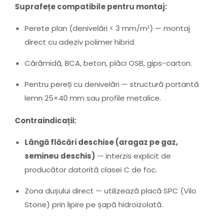
Suprafețe compatibile pentru montaj:
Perete plan (denivelări < 3 mm/m²) — montaj
direct cu adeziv polimer hibrid.
Cărămidă, BCA, beton, plăci OSB, gips-carton.
Pentru pereți cu denivelări — structură portantă
lemn 25×40 mm sau profile metalice.
Contraindicații:
Lângă flăcări deschise (aragaz pe gaz,
semineu deschis)
— interzis explicit de
producător datorită clasei C de foc.
Zona dușului direct — utilizează placă SPC (Vilo
Stone) prin lipire pe șapă hidroizolată.