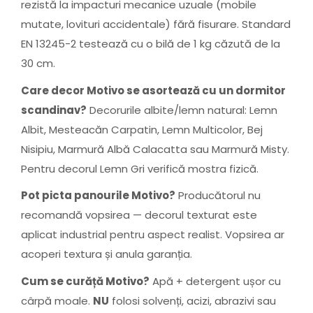
rezistă la impacturi mecanice uzuale (mobile
mutate, lovituri accidentale) fără fisurare. Standard
EN 13245-2 testează cu o bilă de 1 kg căzută de la
30 cm.
Care decor Motivo se asortează cu un dormitor
scandinav?
Decorurile albite/lemn natural: Lemn
Albit, Mesteacăn Carpatin, Lemn Multicolor, Bej
Nisipiu, Marmură Albă Calacatta sau Marmură Misty.
Pentru decorul Lemn Gri verifică mostra fizică.
Pot picta panourile Motivo?
Producătorul nu
recomandă vopsirea — decorul texturat este
aplicat industrial pentru aspect realist. Vopsirea ar
acoperi textura și anula garanția.
Cum se curăță Motivo?
Apă + detergent ușor cu
cârpă moale.
NU
folosi solvenți, acizi, abrazivi sau