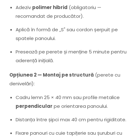
Adeziv
polimer hibrid
(obligatoriu —
recomandat de producător).
Aplică în formă de „S" sau cordon șerpuit pe
spatele panoului.
Presează pe perete și menține 5 minute pentru
aderență inițială.
Opțiunea 2 — Montaj pe structură
(perete cu
denivelări):
Cadru lemn 25 × 40 mm sau profile metalice
perpendicular
pe orientarea panoului.
Distanța între șipci max 40 cm pentru rigiditate.
Fixare panouri cu cuie tapițerie sau șuruburi cu