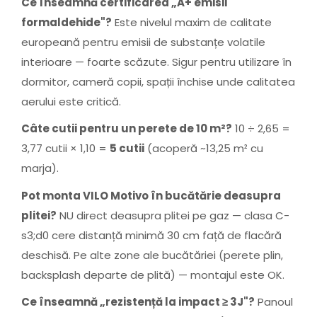
Ce înseamnă certificarea „A+ emisii
formaldehide"?
Este nivelul maxim de calitate
europeană pentru emisii de substanțe volatile
interioare — foarte scăzute. Sigur pentru utilizare în
dormitor, cameră copii, spații închise unde calitatea
aerului este critică.
Câte cutii pentru un perete de 10 m²?
10 ÷ 2,65 =
3,77 cutii × 1,10 =
5 cutii
(acoperă ~13,25 m² cu
marja).
Pot monta VILO Motivo în bucătărie deasupra
plitei?
NU direct deasupra plitei pe gaz — clasa C-
s3;d0 cere distanță minimă 30 cm față de flacără
deschisă. Pe alte zone ale bucătăriei (perete plin,
backsplash departe de plită) — montajul este OK.
Ce înseamnă „rezistență la impact ≥ 3J"?
Panoul