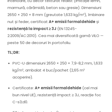
interioare, cu decor texturat realist (imitație lemn,
marmură, cărămidă, beton sau gresie). Dimensiuni
2650 × 250 × 8 mm (greutate 1,633 kg/m²), îmbinare
nut și feder, certificat
A+ emisii formaldehide
și
rezistență la impact ≥ 3J
(EN 13245-
2:2009/AC:2010). Cea mai diversificată gamă VILO —
peste 50 de decoruri în portofoliu.
TL;DR:
PVC-U dimensiuni 2650 × 250 × 7,9-8,2 mm, 1,633
kg/m², ambalat 4 buc/pachet (2,65 m²
acoperire).
Certificate:
A+ emisii formaldehide
(cel mai
bun nivel UE), rezistență impact ≥ 3J, reacție foc
C-s3;d0.