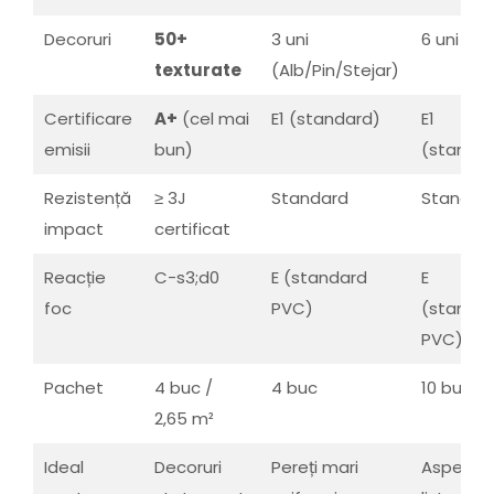
Decoruri
50+
3 uni
6 uni
texturate
(Alb/Pin/Stejar)
Certificare
A+
(cel mai
E1 (standard)
E1
emisii
bun)
(standa
Rezistență
≥ 3J
Standard
Standar
impact
certificat
Reacție
C-s3;d0
E (standard
E
foc
PVC)
(standa
PVC)
Pachet
4 buc /
4 buc
10 buc
2,65 m²
Ideal
Decoruri
Pereți mari
Aspect