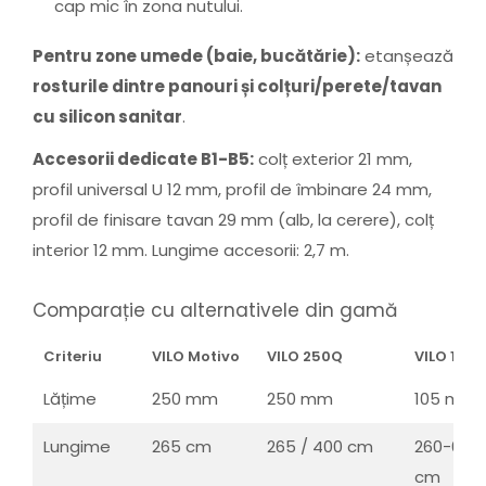
cap mic în zona nutului.
Pentru zone umede (baie, bucătărie):
etanșează
rosturile dintre panouri și colțuri/perete/tavan
cu silicon sanitar
.
Accesorii dedicate B1-B5:
colț exterior 21 mm,
profil universal U 12 mm, profil de îmbinare 24 mm,
profil de finisare tavan 29 mm (alb, la cerere), colț
interior 12 mm. Lungime accesorii: 2,7 m.
Comparație cu alternativele din gamă
Criteriu
VILO Motivo
VILO 250Q
VILO 105
Lățime
250 mm
250 mm
105 mm
Lungime
265 cm
265 / 400 cm
260-600
cm