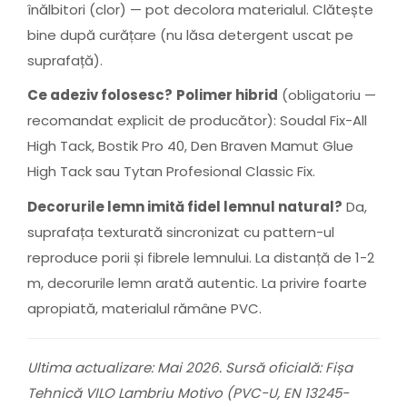
înălbitori (clor) — pot decolora materialul. Clătește
bine după curățare (nu lăsa detergent uscat pe
suprafață).
Ce adeziv folosesc?
Polimer hibrid
(obligatoriu —
recomandat explicit de producător): Soudal Fix-All
High Tack, Bostik Pro 40, Den Braven Mamut Glue
High Tack sau Tytan Profesional Classic Fix.
Decorurile lemn imită fidel lemnul natural?
Da,
suprafața texturată sincronizat cu pattern-ul
reproduce porii și fibrele lemnului. La distanță de 1-2
m, decorurile lemn arată autentic. La privire foarte
apropiată, materialul rămâne PVC.
Ultima actualizare: Mai 2026. Sursă oficială: Fișa
Tehnică VILO Lambriu Motivo (PVC-U, EN 13245-