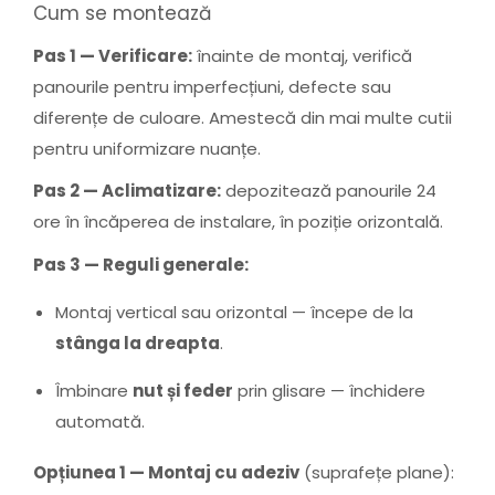
Cum se montează
Pas 1 — Verificare:
înainte de montaj, verifică
panourile pentru imperfecțiuni, defecte sau
diferențe de culoare. Amestecă din mai multe cutii
pentru uniformizare nuanțe.
Pas 2 — Aclimatizare:
depozitează panourile 24
ore în încăperea de instalare, în poziție orizontală.
Pas 3 — Reguli generale:
Montaj vertical sau orizontal — începe de la
stânga la dreapta
.
Îmbinare
nut și feder
prin glisare — închidere
automată.
Opțiunea 1 — Montaj cu adeziv
(suprafețe plane):