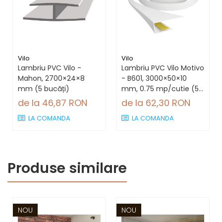
Vilo
Vilo
Lambriu PVC Vilo -
Lambriu PVC Vilo Motivo
Mahon, 2700×24×8
- B601, 3000×50×10
mm (5 bucăți)
mm, 0.75 mp/cutie (5
bucăți)
de la 46,87 RON
de la 62,30 RON
LA COMANDA
LA COMANDA
Produse similare
NOU
NOU