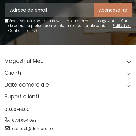
Vreau să mă abonez la newsletter cu promoțiile magazinului. Sunt
de acord cu prelucrarea datelor mele personale conform
Politicii de
Confidentialitate
Magazinul Meu
Clienti
Date comerciale
Suport clienti
09.00-16.00
0771 054 053
contact@domera.ro