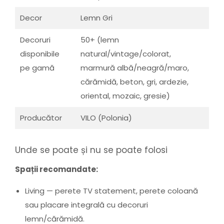
Decor
Lemn Gri
Decoruri
50+ (lemn
disponibile
natural/vintage/colorat,
pe gamă
marmură albă/neagră/maro,
cărămidă, beton, gri, ardezie,
oriental, mozaic, gresie)
Producător
VILO (Polonia)
Unde se poate și nu se poate folosi
Spații recomandate:
Living — perete TV statement, perete coloană
sau placare integrală cu decoruri
lemn/cărămidă.