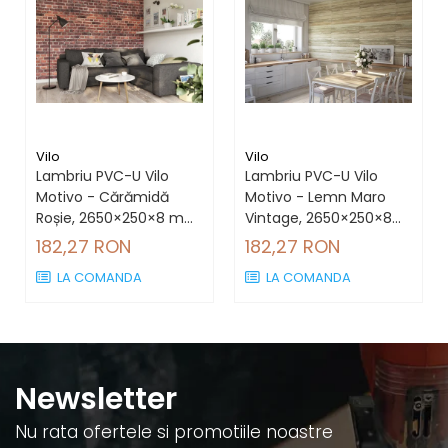
Vilo
Vilo
Lambriu PVC-U Vilo
Lambriu PVC-U Vilo
Motivo - Cărămidă
Motivo - Lemn Maro
Roșie, 2650×250×8 mm,
Vintage, 2650×250×8
2.65 mp/cutie (4
mm, 2.65 mp/cutie (4
182,27 RON
182,27 RON
bucăți)
bucăți)
LA COMANDA
LA COMANDA
Newsletter
Nu rata ofertele si promotiile noastre