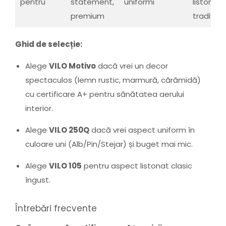
pentru
statement,
uniformi
listonat
premium
tradițion
Ghid de selecție:
Alege
VILO Motivo
dacă vrei un decor
spectaculos (lemn rustic, marmură, cărămidă)
cu certificare A+ pentru sănătatea aerului
interior.
Alege
VILO 250Q
dacă vrei aspect uniform în
culoare uni (Alb/Pin/Stejar) și buget mai mic.
Alege
VILO 105
pentru aspect listonat clasic
îngust.
Întrebări frecvente