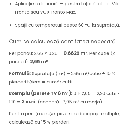
Aplicație exterioară — pentru fațadă alege Vilo
Fronto sau VOX Fronto Max.
Spații cu temperaturi peste 60 °C la suprafață.
Cum se calculează cantitatea necesară
Per panou: 2,65 × 0,25 =
0,6625 m²
. Per cutie (4
panouri):
2,65 m²
.
Formulă:
Suprafața (m²) ÷ 2,65 m²/cutie + 10 %
pierderi tăiere = număr cutii.
Exemplu (perete TV 6 m²):
6 ÷ 2,65 = 2,26 cutii ×
1,10 =
3 cutii
(acoperă ~7,95 m² cu marja).
Pentru pereți cu nișe, prize sau decupaje multiple,
calculează cu 15 % pierderi.