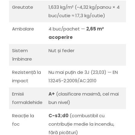
Greutate
1,633 kg/m² (~4,32 kg/panou × 4
buc/cutie ≈ 17,3 kg/cutie)
Ambalare
4 buc/pachet —
2,65 m²
acoperire
Sistem
Nut și feder
îmbinare
Rezistență la
Nu mai puțin de 3J (23,03) — EN
impact
13245-2:2009/AC:2010
Emisii
A+
(clasificare maximă, cel mai
formaldehide
bun nivel)
Reacție la
C-s3;d0
(combustibil cu
foc
contribuție medie la incendiu,
fără picături)