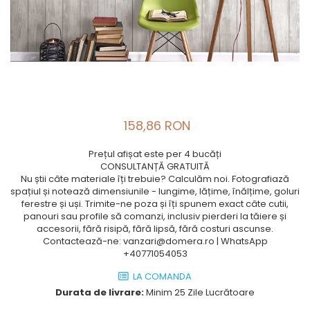
158,86 RON
Prețul afișat este per 4 bucăți
CONSULTANȚĂ GRATUITĂ
Nu știi câte materiale îți trebuie? Calculăm noi. Fotografiază
spațiul și notează dimensiunile - lungime, lățime, înălțime, goluri
ferestre și uși. Trimite-ne poza și îți spunem exact câte cutii,
panouri sau profile să comanzi, inclusiv pierderi la tăiere și
accesorii, fără risipă, fără lipsă, fără costuri ascunse.
Contactează-ne: vanzari@domera.ro | WhatsApp
+40771054053
LA COMANDA
Durata de livrare:
Minim 25 Zile Lucrătoare