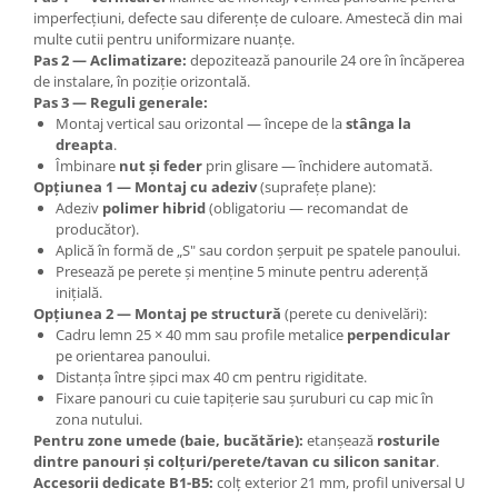
imperfecțiuni, defecte sau diferențe de culoare. Amestecă din mai
multe cutii pentru uniformizare nuanțe.
Pas 2 — Aclimatizare:
depozitează panourile 24 ore în încăperea
de instalare, în poziție orizontală.
Pas 3 — Reguli generale:
Montaj vertical sau orizontal — începe de la
stânga la
dreapta
.
Îmbinare
nut și feder
prin glisare — închidere automată.
Opțiunea 1 — Montaj cu adeziv
(suprafețe plane):
Adeziv
polimer hibrid
(obligatoriu — recomandat de
producător).
Aplică în formă de „S" sau cordon șerpuit pe spatele panoului.
Presează pe perete și menține 5 minute pentru aderență
inițială.
Opțiunea 2 — Montaj pe structură
(perete cu denivelări):
Cadru lemn 25 × 40 mm sau profile metalice
perpendicular
pe orientarea panoului.
Distanța între șipci max 40 cm pentru rigiditate.
Fixare panouri cu cuie tapițerie sau șuruburi cu cap mic în
zona nutului.
Pentru zone umede (baie, bucătărie):
etanșează
rosturile
dintre panouri și colțuri/perete/tavan cu silicon sanitar
.
Accesorii dedicate B1-B5:
colț exterior 21 mm, profil universal U