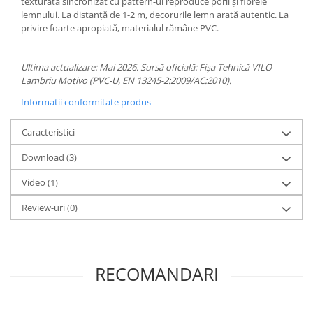
texturată sincronizat cu pattern-ul reproduce porii și fibrele
lemnului. La distanță de 1-2 m, decorurile lemn arată autentic. La
privire foarte apropiată, materialul rămâne PVC.
Ultima actualizare: Mai 2026. Sursă oficială: Fișa Tehnică VILO
Lambriu Motivo (PVC-U, EN 13245-2:2009/AC:2010).
Informatii conformitate produs
Caracteristici
Download (3)
Video
(1)
Review-uri
(0)
RECOMANDARI