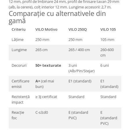
12 mm, profil de îmbinare 24 mm, profil de finisare tavan 29 mm
(alb, la cerere), colț interior 12 mm. Lungime accesorii: 2,7 m.
Comparație cu alternativele din
gamă
Criteriu
VILO Motivo
VILO 250Q
VILO 105
Lățime
250 mm
250 mm
105 mm
Lungime
265 cm
265 / 400 cm
260-600
cm
Decoruri
50+ texturate
3 uni
6 uni
(Alb/Pin/Stejar)
Certificare
A+
(cel mai
E1 (standard)
E1
emisii
bun)
(standard)
Rezistență
≥ 3J certificat
Standard
Standard
impact
Reacție
C-s3;d0
E (standard
E
foc
PVC)
(standard
PVC)