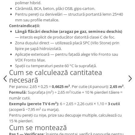
polimer hibrid.
Cărămidă, BCA, beton, plăci OSB, gips-carton.
Pentru pereți cu denivelări — structură portantă lemn 25×40
mm sau profile metalice.
Contraindicații:
Lângă flăcări deschise (aragaz pe gaz, semineu deschis)
— interzis explicit de producător datorită clasei C de foc.
Zona dușului direct — utilizează placă SPC (Vilo Stone) prin
lipire pe șapă hidroizolată.
Aplicație exterioară — pentru fațadă alege Vilo Fronto sau
VOX Fronto Max.
Spații cu temperaturi peste 60 °C la suprafață.
Cum se calculează cantitatea
necesară
Per panou: 2,65 × 0,25 =
0,6625 m²
. Per cutie (4 panouri):
2,65 m²
.
Formulă:
Suprafața (m²) ÷ 2,65 m²/cutie + 10 % pierderi tăiere =
număr cutii.
Exemplu (perete TV 6 m²):
6 ÷ 2,65 = 2,26 cutii × 1,10 =
3 cutii
(acoperă ~7,95 m² cu marja).
Pentru pereți cu nișe, prize sau decupaje multiple, calculează cu
15 % pierderi.
Cum se montează
Pas 1 — Verificare:
înainte de montaj, verifică panourile pentru