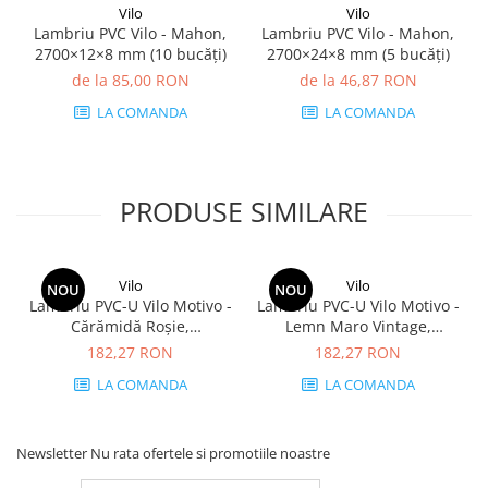
Vilo
Vilo
Lambriu PVC Vilo - Mahon,
Lambriu PVC Vilo - Mahon,
2700×12×8 mm (10 bucăți)
2700×24×8 mm (5 bucăți)
de la 85,00 RON
de la 46,87 RON
LA COMANDA
LA COMANDA
PRODUSE SIMILARE
Vilo
Vilo
NOU
NOU
Lambriu PVC-U Vilo Motivo -
Lambriu PVC-U Vilo Motivo -
Cărămidă Roșie,
Lemn Maro Vintage,
2650×250×8 mm, 2.65
2650×250×8 mm, 2.65
182,27 RON
182,27 RON
mp/cutie (4 bucăți)
mp/cutie (4 bucăți)
LA COMANDA
LA COMANDA
Newsletter
Nu rata ofertele si promotiile noastre