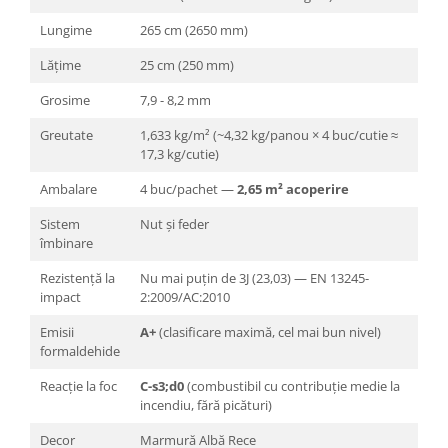
Lungime
265 cm (2650 mm)
Lățime
25 cm (250 mm)
Grosime
7,9 - 8,2 mm
Greutate
1,633 kg/m² (~4,32 kg/panou × 4 buc/cutie ≈
17,3 kg/cutie)
Ambalare
4 buc/pachet —
2,65 m² acoperire
Sistem
Nut și feder
îmbinare
Rezistență la
Nu mai puțin de 3J (23,03) — EN 13245-
impact
2:2009/AC:2010
Emisii
A+
(clasificare maximă, cel mai bun nivel)
formaldehide
Reacție la foc
C-s3;d0
(combustibil cu contribuție medie la
incendiu, fără picături)
Decor
Marmură Albă Rece