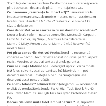
30 cm față de flacără deschisă. Pe alte zone ale bucătăriei (perete
plin, backsplash departe de plită) — montajul este OK.
Ce înseamnă „rezistență la impact ≥ 3J"?
Panoul rezistă la
impacturi mecanice uzuale (mobile mutate, lovituri accidentale)
fără fisurare. Standard EN 13245-2 testează cu o bilă de 1 kg
căzută de la 30 cm.
Care decor Motivo se asortează cu un dormitor scandinav?
Decorurile albite/lemn natural: Lemn Albit, Mesteacăn Carpatin,
Lemn Multicolor, Bej Nisipiu, Marmură Albă Calacatta sau
Marmură Misty. Pentru decorul Marmură Albă Rece verifică
mostra fizică.
Pot picta panourile Motivo?
Producătorul nu recomandă
vopsirea — decorul texturat este aplicat industrial pentru aspect
realist. Vopsirea ar acoperi textura și anula garanția.
Cum se curăță Motivo?
Apă + detergent ușor cu cârpă moale.
NU
folosi solvenți, acizi, abrazivi sau înălbitori (clor) — pot
decolora materialul. Clătește bine după curățare (nu lăsa
detergent uscat pe suprafață).
Ce adeziv folosesc?
Polimer hibrid
(obligatoriu — recomandat
explicit de producător): Soudal Fix-All High Tack, Bostik Pro 40,
Den Braven Mamut Glue High Tack sau Tytan Profesional Classic
Fix.
Decorurile lemn imită fidel lemnul natural?
Da, suprafața