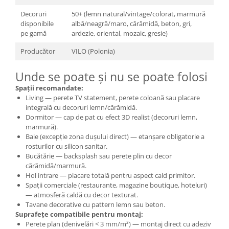
Decoruri
50+ (lemn natural/vintage/colorat, marmură
disponibile
albă/neagră/maro, cărămidă, beton, gri,
pe gamă
ardezie, oriental, mozaic, gresie)
Producător
VILO (Polonia)
Unde se poate și nu se poate folosi
Spații recomandate:
Living — perete TV statement, perete coloană sau placare
integrală cu decoruri lemn/cărămidă.
Dormitor — cap de pat cu efect 3D realist (decoruri lemn,
marmură).
Baie (excepție zona dușului direct) — etanșare obligatorie a
rosturilor cu silicon sanitar.
Bucătărie — backsplash sau perete plin cu decor
cărămidă/marmură.
Hol intrare — placare totală pentru aspect cald primitor.
Spații comerciale (restaurante, magazine boutique, hoteluri)
— atmosferă caldă cu decor texturat.
Tavane decorative cu pattern lemn sau beton.
Suprafețe compatibile pentru montaj:
Perete plan (denivelări < 3 mm/m²) — montaj direct cu adeziv