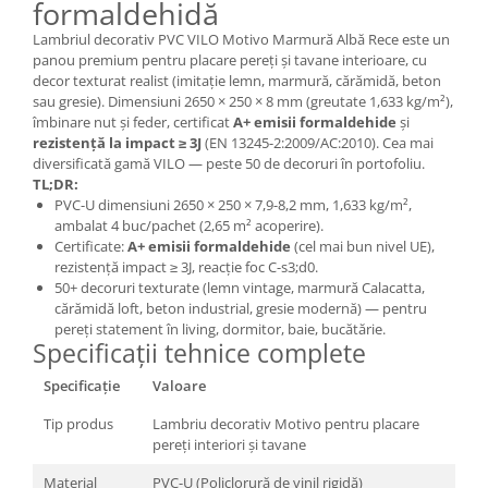
formaldehidă
Lambriul decorativ PVC VILO Motivo Marmură Albă Rece este un
panou premium pentru placare pereți și tavane interioare, cu
decor texturat realist (imitație lemn, marmură, cărămidă, beton
sau gresie). Dimensiuni 2650 × 250 × 8 mm (greutate 1,633 kg/m²),
îmbinare nut și feder, certificat
A+ emisii formaldehide
și
rezistență la impact ≥ 3J
(EN 13245-2:2009/AC:2010). Cea mai
diversificată gamă VILO — peste 50 de decoruri în portofoliu.
TL;DR:
PVC-U dimensiuni 2650 × 250 × 7,9-8,2 mm, 1,633 kg/m²,
ambalat 4 buc/pachet (2,65 m² acoperire).
Certificate:
A+ emisii formaldehide
(cel mai bun nivel UE),
rezistență impact ≥ 3J, reacție foc C-s3;d0.
50+ decoruri texturate (lemn vintage, marmură Calacatta,
cărămidă loft, beton industrial, gresie modernă) — pentru
pereți statement în living, dormitor, baie, bucătărie.
Specificații tehnice complete
Specificație
Valoare
Tip produs
Lambriu decorativ Motivo pentru placare
pereți interiori și tavane
Material
PVC-U (Policlorură de vinil rigidă)