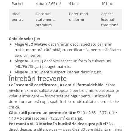
Pachet
4 buc / 2,65 m²
4 buc
10 buc
Ideal
Decoruri
Pereți mari
Aspect
pentru
statement,
uniformi
listonat
premium
tradițional
Ghid de selecție:
Alege
VILO Motivo
dacă vrei un decor spectaculos (lemn
rustic, marmură, cărămidă) cu certificare A+ pentru sănătatea
aerului interior.
Alege
VILO 250Q
dacă vrei aspect uniform în culoare uni
(Alb/Pin/Stejar) și buget mai mic.
Alege
VILO 105
pentru aspect listonat clasic îngust.
Întrebări frecvente
Ce înseamnă certificarea „A+ emisii formaldehide"?
Este
nivelul maxim de calitate europeană pentru emisii de substanțe
volatile interioare — foarte scăzute. Sigur pentru utilizare în
dormitor, cameră copii, spații închise unde calitatea aerului este
critică.
Câte cutii pentru un perete de 10 m²?
10 ÷ 2,65 = 3,77 cutii ×
1,10 =
5 cutii
(acoperă ~13,25 m² cu marja).
Pot monta VILO Motivo în bucătărie deasupra plitei?
NU
direct deasupra plitei pe gaz — clasa C-s3;d0 cere distanță minimă