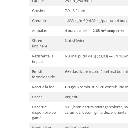
Lățime
25 cm (250 mm)
Grosime
7,9 - 8,2 mm
Greutate
1,633 kg/m² (~4,32 kg/panou × 4 buc/c
Ambalare
4 buc/pachet —
2,65 m² acoperire
Sistem
Nut și feder
îmbinare
Rezistență la
Nu mai puțin de 3J (23,03) — EN 1324
impact
Emisii
A+
(clasificare maximă, cel mai bun ni
formaldehide
Reacție la foc
C-s3;d0
(combustibil cu contribuție me
Decor
Argintiu
Decoruri
50+ (lemn natural/vintage/colorat, 
disponibile pe
cărămidă, beton, gri, ardezie, oriental
gamă
Producător
VILO (Polonia)