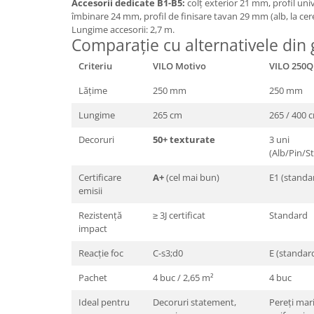
Accesorii dedicate B1-B5:
colț exterior 21 mm, profil uni
îmbinare 24 mm, profil de finisare tavan 29 mm (alb, la cere
Lungime accesorii: 2,7 m.
Comparație cu alternativele din
Criteriu
VILO Motivo
VILO 250Q
Lățime
250 mm
250 mm
Lungime
265 cm
265 / 400 
Decoruri
50+ texturate
3 uni
(Alb/Pin/St
Certificare
A+
(cel mai bun)
E1 (standa
emisii
Rezistență
≥ 3J certificat
Standard
impact
Reacție foc
C-s3;d0
E (standar
Pachet
4 buc / 2,65 m²
4 buc
Ideal pentru
Decoruri statement,
Pereți mar