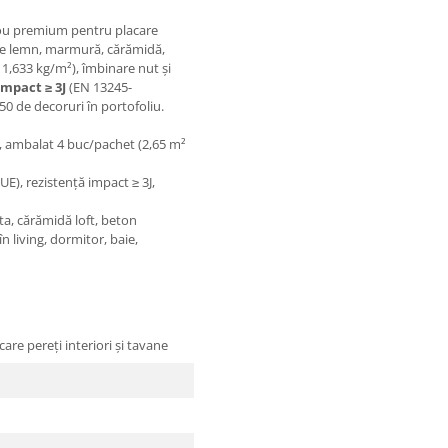
nou premium pentru placare
ație lemn, marmură, cărămidă,
1,633 kg/m²), îmbinare nut și
impact ≥ 3J
(EN 13245-
0 de decoruri în portofoliu.
, ambalat 4 buc/pachet (2,65 m²
UE), rezistență impact ≥ 3J,
a, cărămidă loft, beton
 living, dormitor, baie,
re pereți interiori și tavane