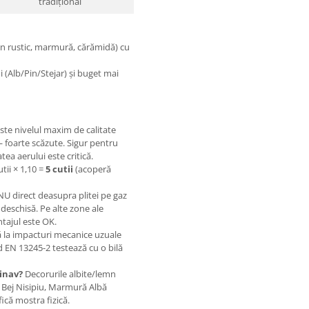
tradițional
n rustic, marmură, cărămidă) cu
 (Alb/Pin/Stejar) și buget mai
ste nivelul maxim de calitate
 foarte scăzute. Sigur pentru
tea aerului este critică.
utii × 1,10 =
5 cutii
(acoperă
U direct deasupra plitei pe gaz
deschisă. Pe alte zone ale
tajul este OK.
 la impacturi mecanice uzuale
d EN 13245-2 testează cu o bilă
inav?
Decorurile albite/lemn
 Bej Nisipiu, Marmură Albă
ică mostra fizică.