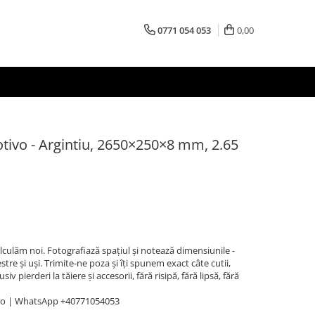
0771 054 053
0,00
tivo - Argintiu, 2650×250×8 mm, 2.65
Calculăm noi. Fotografiază spațiul și notează dimensiunile -
stre și uși. Trimite-ne poza și îți spunem exact câte cutii,
v pierderi la tăiere și accesorii, fără risipă, fără lipsă, fără
ro | WhatsApp +40771054053