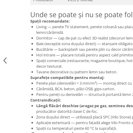
Unde se poate și nu se poate fol
Spații recomandate:
Living — perete TV statement, perete coloană sau placa
lemn/cărămidă.
Dormitor — cap de pat cu efect 3D realist (decoruri le
Baie (excepție zona dușului direct) — etanșare obligatori
Bucătărie — backsplash sau perete plin cu decor căr
Hol intrare — placare totală pentru aspect cald primito
Spații comerciale (restaurante, magazine boutique, hot
decor texturat.
Tavane decorative cu pattern lemn sau beton.
Suprafețe compatibile pentru montaj:
Perete plan (denivelări < 3 mm/m²) — montaj direct cu 
Cărămidă, BCA, beton, plăci OSB, gips-carton.
Pentru pereți cu denivelări — structură portantă lemn 
Contraindicații:
Lângă flăcări deschise (aragaz pe gaz, semineu des
producător datorită clasei C de foc.
Zona dușului direct — utilizează placă SPC (Vilo Stone) p
Aplicație exterioară — pentru fațadă alege Vilo Front
Spații cu temperaturi peste 60 °C la suprafață.