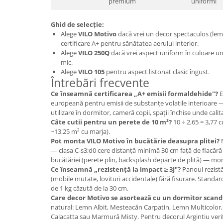
premium
uniformi
Ghid de selecție:
Alege
VILO Motivo
dacă vrei un decor spectaculos (lem
certificare A+ pentru sănătatea aerului interior.
Alege
VILO 250Q
dacă vrei aspect uniform în culoare uni
mic.
Alege
VILO 105
pentru aspect listonat clasic îngust.
Întrebări frecvente
Ce înseamnă certificarea „A+ emisii formaldehide"?
E
europeană pentru emisii de substanțe volatile interioare —
utilizare în dormitor, cameră copii, spații închise unde calita
Câte cutii pentru un perete de 10 m²?
10 ÷ 2,65 = 3,77 c
~13,25 m² cu marja).
Pot monta VILO Motivo în bucătărie deasupra plitei?
N
— clasa C-s3;d0 cere distanță minimă 30 cm față de flacără 
bucătăriei (perete plin, backsplash departe de plită) — mon
Ce înseamnă „rezistență la impact ≥ 3J"?
Panoul rezistă
(mobile mutate, lovituri accidentale) fără fisurare. Standar
de 1 kg căzută de la 30 cm.
Care decor Motivo se asortează cu un dormitor scand
natural: Lemn Albit, Mesteacăn Carpatin, Lemn Multicolor,
Calacatta sau Marmură Misty. Pentru decorul Argintiu verif