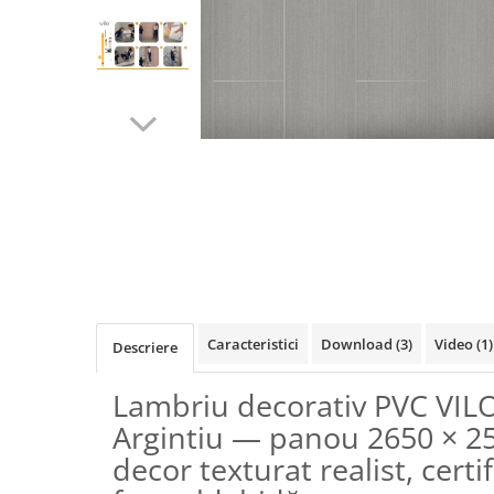
Terminatii Plinta
Colt Exterior Plinta
Colt Interior Plinta
Imbinare Plinta
Accesorii
Accesorii Lambriuri
Accesorii Riflaje Decorative
Accesorii Universale
Distribuie
Capac Glaf Interior
pe
Izolatie Parchet
Facebook
Prag de trecere
Caracteristici
Download (3)
Video
(1)
Descriere
Profile Decorative Fatada
Lambriuri
Lambriu decorativ PVC VIL
Lambriuri PVC
Argintiu — panou 2650 × 2
Lambriuri Premium
decor texturat realist, certi
Panouri Decorative