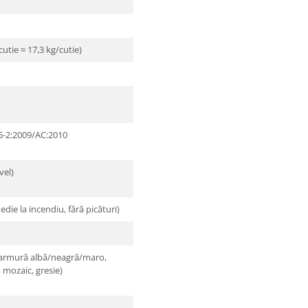
utie ≈ 17,3 kg/cutie)
5-2:2009/AC:2010
vel)
die la incendiu, fără picături)
marmură albă/neagră/maro,
, mozaic, gresie)