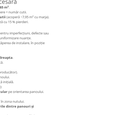
cesară
,65 m²
.
iere = număr cutii.
utii
(acoperă ~7,95 m² cu marja).
ză cu 15 % pierderi.
pentru imperfecțiuni, defecte sau
 uniformizare nuanțe.
ăperea de instalare, în poziție
 dreapta
.
tă.
roducător).
noului.
 inițială.
):
cular
pe orientarea panoului.
 în zona nutului.
rile dintre panouri și