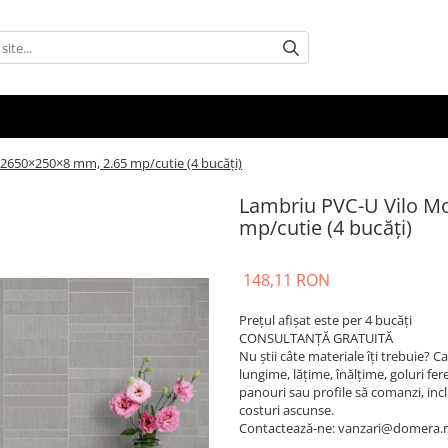
 2650×250×8 mm, 2.65 mp/cutie (4 bucăți)
Lambriu PVC-U Vilo Mo
mp/cutie (4 bucăți)
148,11 RON
Prețul afișat este per 4 bucăți
CONSULTANȚĂ GRATUITĂ
Nu știi câte materiale îți trebuie? 
lungime, lățime, înălțime, goluri fere
panouri sau profile să comanzi, inclusi
costuri ascunse.
Contactează-ne: vanzari@domera.