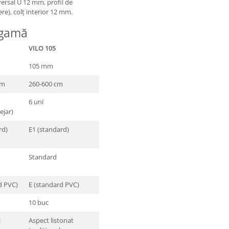
versal U 12 mm, profil de
re), colț interior 12 mm.
 gamă
VILO 105
105 mm
cm
260-600 cm
6 uni
ejar)
rd)
E1 (standard)
Standard
d PVC)
E (standard PVC)
10 buc
i
Aspect listonat