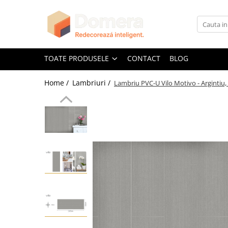
Toate Produsele
Parchet
TOATE PRODUSELE
CONTACT
BLOG
Parchet SPC
Home /
Lambriuri /
Lambriu PVC-U Vilo Motivo - Argintiu,
Riflaje Decorative
Riflaj exterior
Riflaje Interioare
Glafuri
Glafuri Interioare
Glafuri Exterioare
Plinte, Plinte PVC, Plinte MDF
Plinte PVC
Plinte MDF Premium
Accesorii Plinte