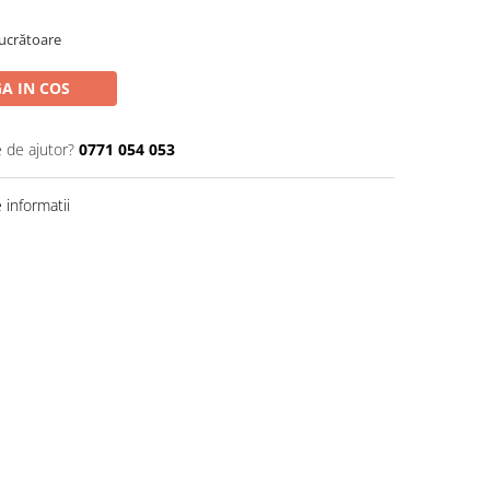
Lucrătoare
A IN COS
e de ajutor?
0771 054 053
informatii