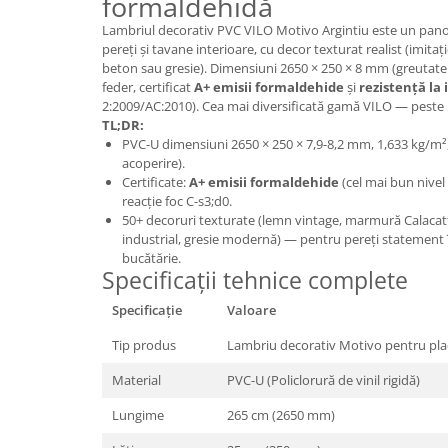
formaldehidă
Panouri Decorative SPC
Lambriul decorativ PVC VILO Motivo Argintiu este un pa
pereți și tavane interioare, cu decor texturat realist (imit
Panouri Decorative Premium
beton sau gresie). Dimensiuni 2650 × 250 × 8 mm (greutate 
feder, certificat
A+ emisii formaldehide
și
rezistență la 
2:2009/AC:2010). Cea mai diversificată gamă VILO — peste 5
TL;DR:
PVC-U dimensiuni 2650 × 250 × 7,9-8,2 mm, 1,633 kg/m²
acoperire).
Certificate:
A+ emisii formaldehide
(cel mai bun nivel 
reacție foc C-s3;d0.
50+ decoruri texturate (lemn vintage, marmură Calacatt
industrial, gresie modernă) — pentru pereți statement în
bucătărie.
Specificații tehnice complete
Specificație
Valoare
Tip produs
Lambriu decorativ Motivo pentru placa
Material
PVC-U (Policlorură de vinil rigidă)
Lungime
265 cm (2650 mm)