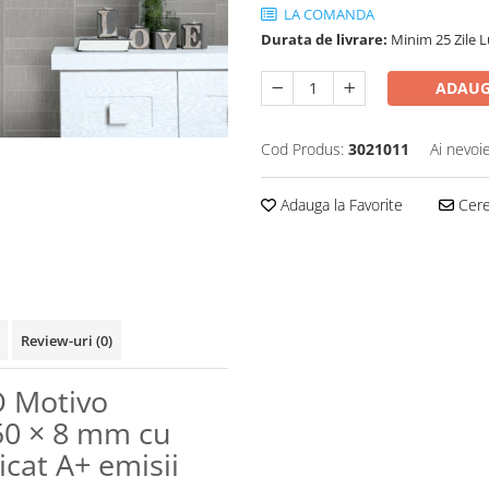
LA COMANDA
Durata de livrare:
Minim 25 Zile 
ADAUG
Cod Produs:
3021011
Ai nevoi
Adauga la Favorite
Cere 
Review-uri
(0)
O Motivo
50 × 8 mm cu
ficat A+ emisii