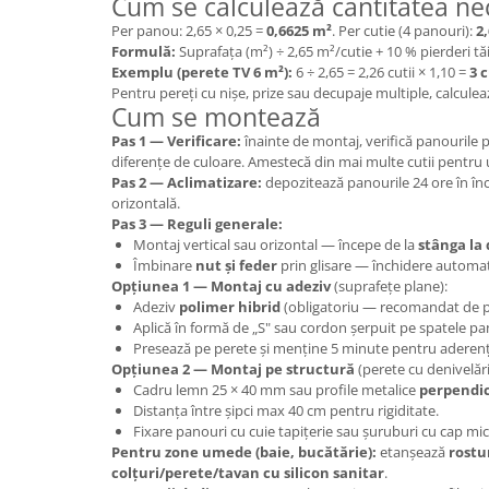
Cum se calculează cantitatea ne
Per panou: 2,65 × 0,25 =
0,6625 m²
. Per cutie (4 panouri):
2
Formulă:
Suprafața (m²) ÷ 2,65 m²/cutie + 10 % pierderi tă
Exemplu (perete TV 6 m²):
6 ÷ 2,65 = 2,26 cutii × 1,10 =
3 c
Pentru pereți cu nișe, prize sau decupaje multiple, calculea
Cum se montează
Pas 1 — Verificare:
înainte de montaj, verifică panourile 
diferențe de culoare. Amestecă din mai multe cutii pentru
Pas 2 — Aclimatizare:
depozitează panourile 24 ore în înc
orizontală.
Pas 3 — Reguli generale:
Montaj vertical sau orizontal — începe de la
stânga la
Îmbinare
nut și feder
prin glisare — închidere automa
Opțiunea 1 — Montaj cu adeziv
(suprafețe plane):
Adeziv
polimer hibrid
(obligatoriu — recomandat de p
Aplică în formă de „S" sau cordon șerpuit pe spatele pa
Presează pe perete și menține 5 minute pentru aderență
Opțiunea 2 — Montaj pe structură
(perete cu denivelări
Cadru lemn 25 × 40 mm sau profile metalice
perpendi
Distanța între șipci max 40 cm pentru rigiditate.
Fixare panouri cu cuie tapițerie sau șuruburi cu cap mic
Pentru zone umede (baie, bucătărie):
etanșează
rostu
colțuri/perete/tavan cu silicon sanitar
.