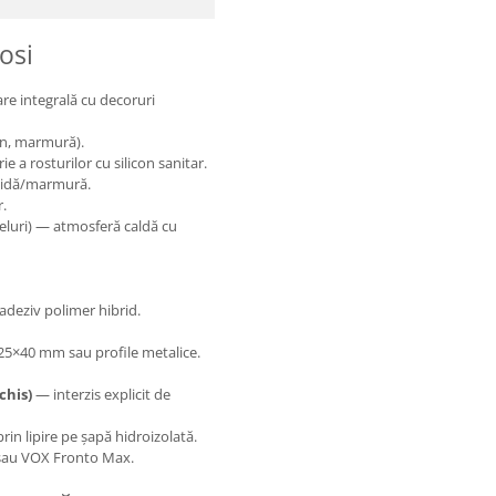
osi
re integrală cu decoruri
mn, marmură).
e a rosturilor cu silicon sanitar.
ămidă/marmură.
r.
eluri) — atmosferă caldă cu
adeziv polimer hibrid.
25×40 mm sau profile metalice.
chis)
— interzis explicit de
rin lipire pe șapă hidroizolată.
o sau VOX Fronto Max.