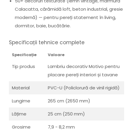
50+ decoruri texturate (lemn vintage, marmură
Calacatta, cărămidă loft, beton industrial, gresie
modernă) — pentru pereți statement în living,
dormitor, baie, bucătărie.
Specificații tehnice complete
Specificație
Valoare
Tip produs
Lambriu decorativ Motivo pentru
placare pereți interiori și tavane
Material
PVC-U (Policlorură de vinil rigidă)
Lungime
265 cm (2650 mm)
Lățime
25 cm (250 mm)
Grosime
7,9 - 8,2 mm