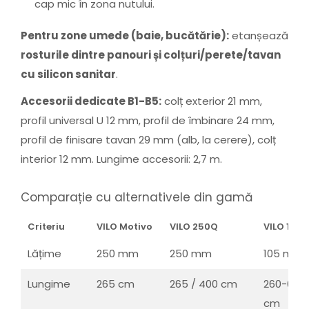
cap mic în zona nutului.
Pentru zone umede (baie, bucătărie):
etanșează
rosturile dintre panouri și colțuri/perete/tavan
cu silicon sanitar
.
Accesorii dedicate B1-B5:
colț exterior 21 mm,
profil universal U 12 mm, profil de îmbinare 24 mm,
profil de finisare tavan 29 mm (alb, la cerere), colț
interior 12 mm. Lungime accesorii: 2,7 m.
Comparație cu alternativele din gamă
Criteriu
VILO Motivo
VILO 250Q
VILO 105
Lățime
250 mm
250 mm
105 mm
Lungime
265 cm
265 / 400 cm
260-600
cm