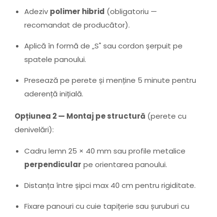
Adeziv
polimer hibrid
(obligatoriu —
recomandat de producător).
Aplică în formă de „S" sau cordon șerpuit pe
spatele panoului.
Presează pe perete și menține 5 minute pentru
aderență inițială.
Opțiunea 2 — Montaj pe structură
(perete cu
denivelări):
Cadru lemn 25 × 40 mm sau profile metalice
perpendicular
pe orientarea panoului.
Distanța între șipci max 40 cm pentru rigiditate.
Fixare panouri cu cuie tapițerie sau șuruburi cu