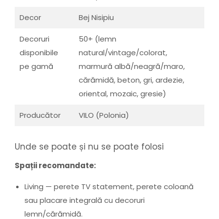
Decor
Bej Nisipiu
Decoruri
50+ (lemn
disponibile
natural/vintage/colorat,
pe gamă
marmură albă/neagră/maro,
cărămidă, beton, gri, ardezie,
oriental, mozaic, gresie)
Producător
VILO (Polonia)
Unde se poate și nu se poate folosi
Spații recomandate:
Living — perete TV statement, perete coloană
sau placare integrală cu decoruri
lemn/cărămidă.