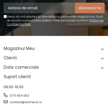
Vreau să mă abonez la newsletter cu promoțiile magazinului. Sunt
de acord cu prelucrarea datelor mele personale conform
Politicii de
Confidentialitate
Magazinul Meu
Clienti
Date comerciale
Suport clienti
09.00-16.00
0771 054 053
contact@domera.ro