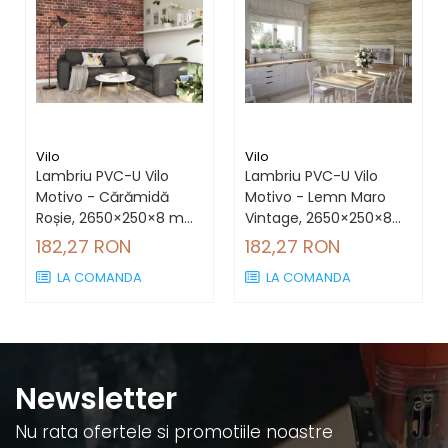
Vilo
Vilo
Lambriu PVC-U Vilo
Lambriu PVC-U Vilo
Motivo - Cărămidă
Motivo - Lemn Maro
Roșie, 2650×250×8 mm,
Vintage, 2650×250×8
2.65 mp/cutie (4
mm, 2.65 mp/cutie (4
182,27 RON
182,27 RON
bucăți)
bucăți)
LA COMANDA
LA COMANDA
Newsletter
Nu rata ofertele si promotiile noastre