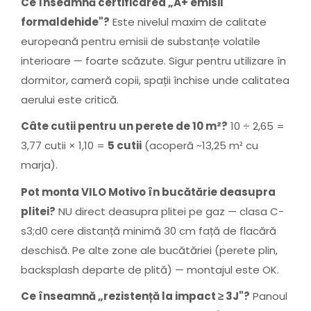
Ce înseamnă certificarea „A+ emisii
formaldehide"?
Este nivelul maxim de calitate
europeană pentru emisii de substanțe volatile
interioare — foarte scăzute. Sigur pentru utilizare în
dormitor, cameră copii, spații închise unde calitatea
aerului este critică.
Câte cutii pentru un perete de 10 m²?
10 ÷ 2,65 =
3,77 cutii × 1,10 =
5 cutii
(acoperă ~13,25 m² cu
marja).
Pot monta VILO Motivo în bucătărie deasupra
plitei?
NU direct deasupra plitei pe gaz — clasa C-
s3;d0 cere distanță minimă 30 cm față de flacără
deschisă. Pe alte zone ale bucătăriei (perete plin,
backsplash departe de plită) — montajul este OK.
Ce înseamnă „rezistență la impact ≥ 3J"?
Panoul