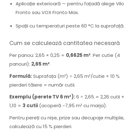
Aplicație exterioară — pentru fațadă alege Vilo
Fronto sau VOX Fronto Max.
Spații cu temperaturi peste 60 °C la suprafață.
Cum se calculează cantitatea necesară
Per panou: 2,65 × 0,25 =
0,6625 m²
. Per cutie (4
panouri):
2,65 m²
.
Formulă:
Suprafața (m²) ÷ 2,65 m²/cutie + 10 %
pierderi tăiere = număr cutii.
Exemplu (perete TV 6 m²):
6 ÷ 2,65 = 2,26 cutii ×
1,10 =
3 cutii
(acoperă ~7,95 m² cu marja).
Pentru pereți cu nișe, prize sau decupaje multiple,
calculează cu 15 % pierderi.