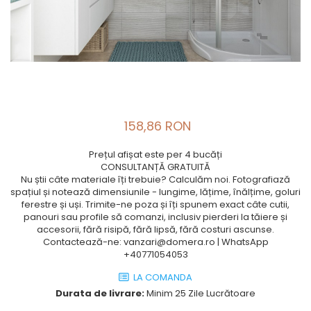
158,86 RON
Prețul afișat este per 4 bucăți
CONSULTANȚĂ GRATUITĂ
Nu știi câte materiale îți trebuie? Calculăm noi. Fotografiază
spațiul și notează dimensiunile - lungime, lățime, înălțime, goluri
ferestre și uși. Trimite-ne poza și îți spunem exact câte cutii,
panouri sau profile să comanzi, inclusiv pierderi la tăiere și
accesorii, fără risipă, fără lipsă, fără costuri ascunse.
Contactează-ne: vanzari@domera.ro | WhatsApp
+40771054053
LA COMANDA
Durata de livrare:
Minim 25 Zile Lucrătoare