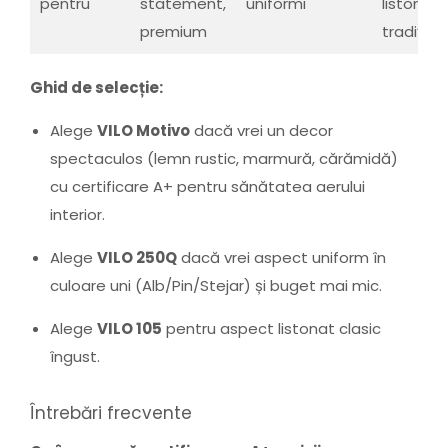
pentru
statement,
uniformi
listonat
premium
tradițion
Ghid de selecție:
Alege
VILO Motivo
dacă vrei un decor
spectaculos (lemn rustic, marmură, cărămidă)
cu certificare A+ pentru sănătatea aerului
interior.
Alege
VILO 250Q
dacă vrei aspect uniform în
culoare uni (Alb/Pin/Stejar) și buget mai mic.
Alege
VILO 105
pentru aspect listonat clasic
îngust.
Întrebări frecvente