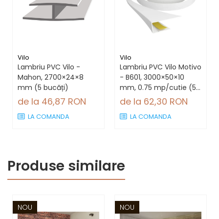
Vilo
Vilo
Lambriu PVC Vilo -
Lambriu PVC Vilo Motivo
Mahon, 2700×24×8
- B601, 3000×50×10
mm (5 bucăți)
mm, 0.75 mp/cutie (5
bucăți)
de la 46,87 RON
de la 62,30 RON
LA COMANDA
LA COMANDA
Produse similare
NOU
NOU