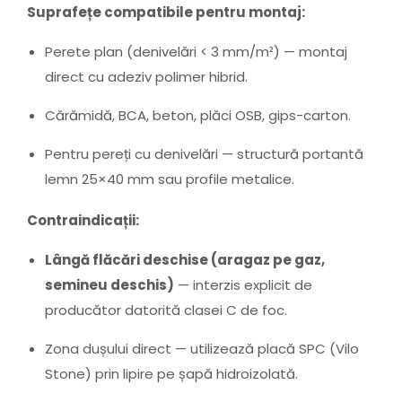
Suprafețe compatibile pentru montaj:
Perete plan (denivelări < 3 mm/m²) — montaj
direct cu adeziv polimer hibrid.
Cărămidă, BCA, beton, plăci OSB, gips-carton.
Pentru pereți cu denivelări — structură portantă
lemn 25×40 mm sau profile metalice.
Contraindicații:
Lângă flăcări deschise (aragaz pe gaz,
semineu deschis)
— interzis explicit de
producător datorită clasei C de foc.
Zona dușului direct — utilizează placă SPC (Vilo
Stone) prin lipire pe șapă hidroizolată.