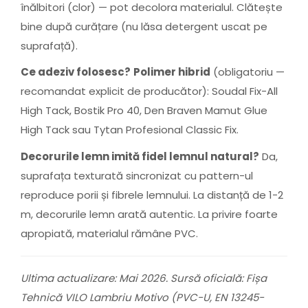
înălbitori (clor) — pot decolora materialul. Clătește
bine după curățare (nu lăsa detergent uscat pe
suprafață).
Ce adeziv folosesc?
Polimer hibrid
(obligatoriu —
recomandat explicit de producător): Soudal Fix-All
High Tack, Bostik Pro 40, Den Braven Mamut Glue
High Tack sau Tytan Profesional Classic Fix.
Decorurile lemn imită fidel lemnul natural?
Da,
suprafața texturată sincronizat cu pattern-ul
reproduce porii și fibrele lemnului. La distanță de 1-2
m, decorurile lemn arată autentic. La privire foarte
apropiată, materialul rămâne PVC.
Ultima actualizare: Mai 2026. Sursă oficială: Fișa
Tehnică VILO Lambriu Motivo (PVC-U, EN 13245-