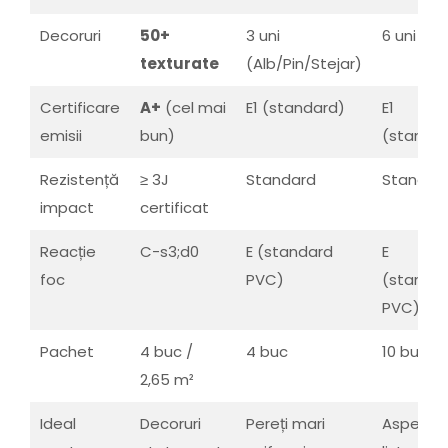
Decoruri
50+
3 uni
6 uni
texturate
(Alb/Pin/Stejar)
Certificare
A+
(cel mai
E1 (standard)
E1
emisii
bun)
(standa
Rezistență
≥ 3J
Standard
Standar
impact
certificat
Reacție
C-s3;d0
E (standard
E
foc
PVC)
(standa
PVC)
Pachet
4 buc /
4 buc
10 buc
2,65 m²
Ideal
Decoruri
Pereți mari
Aspect