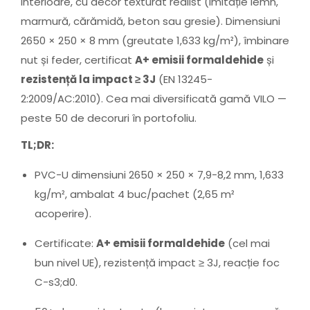
interioare, cu decor texturat realist (imitație lemn,
marmură, cărămidă, beton sau gresie). Dimensiuni
2650 × 250 × 8 mm (greutate 1,633 kg/m²), îmbinare
nut și feder, certificat
A+ emisii formaldehide
și
rezistență la impact ≥ 3J
(EN 13245-
2:2009/AC:2010). Cea mai diversificată gamă VILO —
peste 50 de decoruri în portofoliu.
TL;DR:
PVC-U dimensiuni 2650 × 250 × 7,9-8,2 mm, 1,633
kg/m², ambalat 4 buc/pachet (2,65 m²
acoperire).
Certificate:
A+ emisii formaldehide
(cel mai
bun nivel UE), rezistență impact ≥ 3J, reacție foc
C-s3;d0.