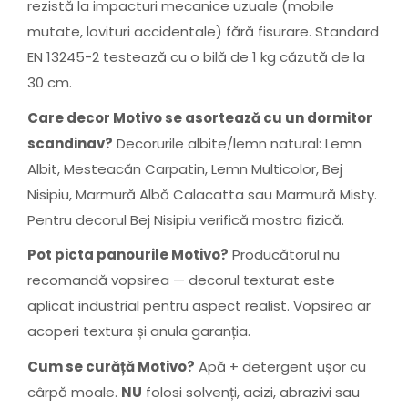
rezistă la impacturi mecanice uzuale (mobile
mutate, lovituri accidentale) fără fisurare. Standard
EN 13245-2 testează cu o bilă de 1 kg căzută de la
30 cm.
Care decor Motivo se asortează cu un dormitor
scandinav?
Decorurile albite/lemn natural: Lemn
Albit, Mesteacăn Carpatin, Lemn Multicolor, Bej
Nisipiu, Marmură Albă Calacatta sau Marmură Misty.
Pentru decorul Bej Nisipiu verifică mostra fizică.
Pot picta panourile Motivo?
Producătorul nu
recomandă vopsirea — decorul texturat este
aplicat industrial pentru aspect realist. Vopsirea ar
acoperi textura și anula garanția.
Cum se curăță Motivo?
Apă + detergent ușor cu
cârpă moale.
NU
folosi solvenți, acizi, abrazivi sau