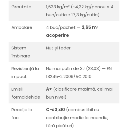
Greutate
1,633 kg/m² (~4,32 kg/panou × 4
buc/cutie ≈ 17,3 kg/cutie)
Ambalare
4 buc/pachet —
2,65 m²
acoperire
Sistem
Nut și feder
îmbinare
Rezistență la
Nu mai puțin de 3J (23,03) — EN
impact
13245-2:2009/AC:2010
Emisii
A+
(clasificare maximă, cel mai
formaldehide
bun nivel)
Reacție la
C-s3;d0
(combustibil cu
foc
contribuție medie la incendiu,
fără picături)