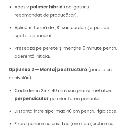
Adeziv
polimer hibrid
(obligatoriu —
recomandat de producător).
Aplică în formă de „S" sau cordon șerpuit pe
spatele panoului.
Presează pe perete și menține 5 minute pentru
aderență inițială.
Opțiunea 2 — Montaj pe structură
(perete cu
denivelări):
Cadru lemn 25 × 40 mm sau profile metalice
perpendicular
pe orientarea panoului.
Distanța între șipci max 40 cm pentru rigiditate.
Fixare panouri cu cuie tapițerie sau șuruburi cu