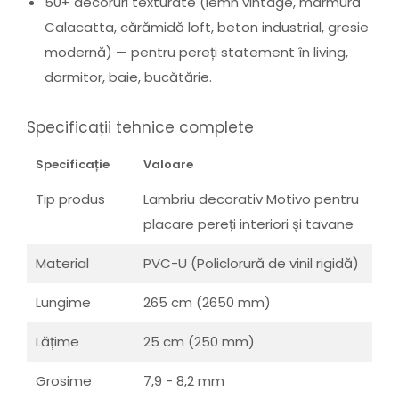
50+ decoruri texturate (lemn vintage, marmură
Calacatta, cărămidă loft, beton industrial, gresie
modernă) — pentru pereți statement în living,
dormitor, baie, bucătărie.
Specificații tehnice complete
Specificație
Valoare
Tip produs
Lambriu decorativ Motivo pentru
placare pereți interiori și tavane
Material
PVC-U (Policlorură de vinil rigidă)
Lungime
265 cm (2650 mm)
Lățime
25 cm (250 mm)
Grosime
7,9 - 8,2 mm