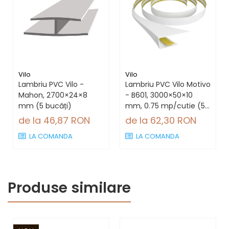
Vilo
Vilo
Lambriu PVC Vilo -
Lambriu PVC Vilo Motivo
Mahon, 2700×24×8
- B601, 3000×50×10
mm (5 bucăți)
mm, 0.75 mp/cutie (5
bucăți)
de la 46,87 RON
de la 62,30 RON
LA COMANDA
LA COMANDA
Produse similare