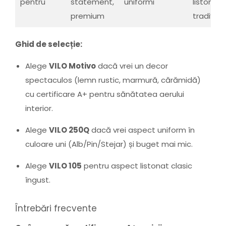
pentru
statement,
uniformi
listonat
premium
tradițion
Ghid de selecție:
Alege
VILO Motivo
dacă vrei un decor
spectaculos (lemn rustic, marmură, cărămidă)
cu certificare A+ pentru sănătatea aerului
interior.
Alege
VILO 250Q
dacă vrei aspect uniform în
culoare uni (Alb/Pin/Stejar) și buget mai mic.
Alege
VILO 105
pentru aspect listonat clasic
îngust.
Întrebări frecvente