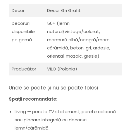
Decor
Decor Gri Grafit
Decoruri
50+ (lemn
disponibile
natural/vintage/colorat,
pe gamă
marmură albă/neagră/maro,
cărămidă, beton, gri, ardezie,
oriental, mozaic, gresie)
Producător
VILO (Polonia)
Unde se poate și nu se poate folosi
Spații recomandate:
Living — perete TV statement, perete coloană
sau placare integrală cu decoruri
lemn/cărămidă.