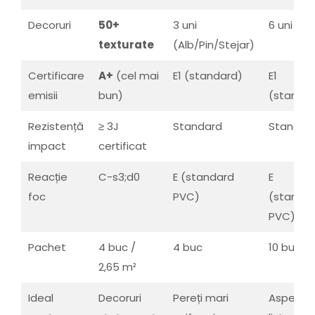
Decoruri
50+
3 uni
6 uni
texturate
(Alb/Pin/Stejar)
Certificare
A+
(cel mai
E1 (standard)
E1
emisii
bun)
(standa
Rezistență
≥ 3J
Standard
Standar
impact
certificat
Reacție
C-s3;d0
E (standard
E
foc
PVC)
(standa
PVC)
Pachet
4 buc /
4 buc
10 buc
2,65 m²
Ideal
Decoruri
Pereți mari
Aspect