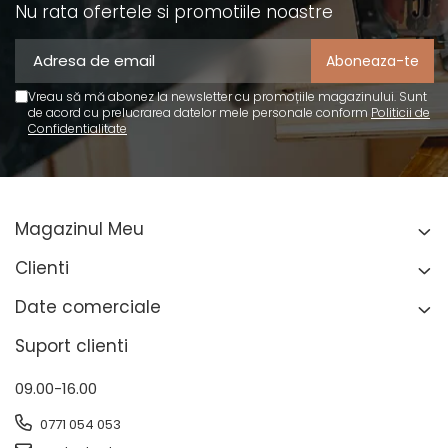
Nu rata ofertele si promotiile noastre
Vreau să mă abonez la newsletter cu promoțiile magazinului. Sunt
de acord cu prelucrarea datelor mele personale conform
Politicii de
Confidentialitate
Magazinul Meu
Clienti
Date comerciale
Suport clienti
09.00-16.00
0771 054 053