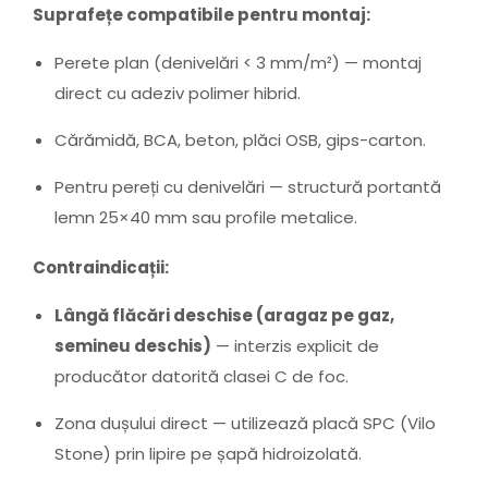
Suprafețe compatibile pentru montaj:
Perete plan (denivelări < 3 mm/m²) — montaj
direct cu adeziv polimer hibrid.
Cărămidă, BCA, beton, plăci OSB, gips-carton.
Pentru pereți cu denivelări — structură portantă
lemn 25×40 mm sau profile metalice.
Contraindicații:
Lângă flăcări deschise (aragaz pe gaz,
semineu deschis)
— interzis explicit de
producător datorită clasei C de foc.
Zona dușului direct — utilizează placă SPC (Vilo
Stone) prin lipire pe șapă hidroizolată.