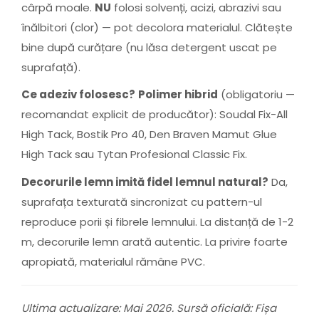
cârpă moale.
NU
folosi solvenți, acizi, abrazivi sau
înălbitori (clor) — pot decolora materialul. Clătește
bine după curățare (nu lăsa detergent uscat pe
suprafață).
Ce adeziv folosesc?
Polimer hibrid
(obligatoriu —
recomandat explicit de producător): Soudal Fix-All
High Tack, Bostik Pro 40, Den Braven Mamut Glue
High Tack sau Tytan Profesional Classic Fix.
Decorurile lemn imită fidel lemnul natural?
Da,
suprafața texturată sincronizat cu pattern-ul
reproduce porii și fibrele lemnului. La distanță de 1-2
m, decorurile lemn arată autentic. La privire foarte
apropiată, materialul rămâne PVC.
Ultima actualizare: Mai 2026. Sursă oficială: Fișa