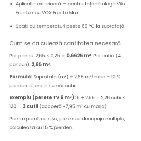
Aplicație exterioară — pentru fațadă alege Vilo
Fronto sau VOX Fronto Max.
Spații cu temperaturi peste 60 °C la suprafață.
Cum se calculează cantitatea necesară
Per panou: 2,65 × 0,25 =
0,6625 m²
. Per cutie (4
panouri):
2,65 m²
.
Formulă:
Suprafața (m²) ÷ 2,65 m²/cutie + 10 %
pierderi tăiere = număr cutii.
Exemplu (perete TV 6 m²):
6 ÷ 2,65 = 2,26 cutii ×
1,10 =
3 cutii
(acoperă ~7,95 m² cu marja).
Pentru pereți cu nișe, prize sau decupaje multiple,
calculează cu 15 % pierderi.