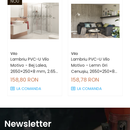
NOU
Vilo
Vilo
Lambriu PVC-U Vilo
Lambriu PVC-U Vilo
Motivo - Bej Lalea,
Motivo - Lemn Gri
2650×250×8 mm, 2.65
Cenușiu, 2650×250×8
mp/cutie (4 bucăți)
mm, 2.65 mp/cutie (4
158,80 RON
158,78 RON
bucăți)
LA COMANDA
LA COMANDA
Newsletter