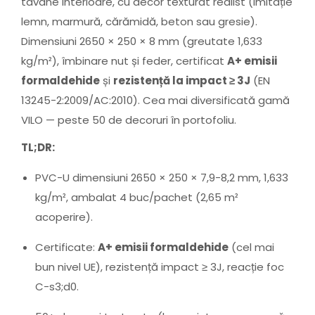
tavane interioare, cu decor texturat realist (imitație
lemn, marmură, cărămidă, beton sau gresie).
Dimensiuni 2650 × 250 × 8 mm (greutate 1,633
kg/m²), îmbinare nut și feder, certificat
A+ emisii
formaldehide
și
rezistență la impact ≥ 3J
(EN
13245-2:2009/AC:2010). Cea mai diversificată gamă
VILO — peste 50 de decoruri în portofoliu.
TL;DR:
PVC-U dimensiuni 2650 × 250 × 7,9-8,2 mm, 1,633
kg/m², ambalat 4 buc/pachet (2,65 m²
acoperire).
Certificate:
A+ emisii formaldehide
(cel mai
bun nivel UE), rezistență impact ≥ 3J, reacție foc
C-s3;d0.