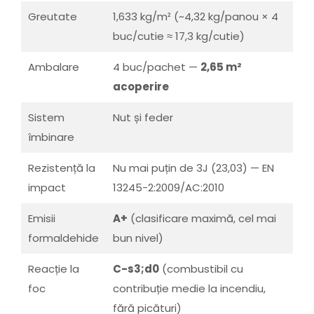
Greutate
1,633 kg/m² (~4,32 kg/panou × 4
buc/cutie ≈ 17,3 kg/cutie)
Ambalare
4 buc/pachet —
2,65 m²
acoperire
Sistem
Nut și feder
îmbinare
Rezistență la
Nu mai puțin de 3J (23,03) — EN
impact
13245-2:2009/AC:2010
Emisii
A+
(clasificare maximă, cel mai
formaldehide
bun nivel)
Reacție la
C-s3;d0
(combustibil cu
foc
contribuție medie la incendiu,
fără picături)