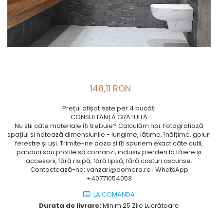
148,11 RON
Prețul afișat este per 4 bucăți
CONSULTANȚĂ GRATUITĂ
Nu știi câte materiale îți trebuie? Calculăm noi. Fotografiază
spațiul și notează dimensiunile - lungime, lățime, înălțime, goluri
ferestre și uși. Trimite-ne poza și îți spunem exact câte cutii,
panouri sau profile să comanzi, inclusiv pierderi la tăiere și
accesorii, fără risipă, fără lipsă, fără costuri ascunse.
Contactează-ne: vanzari@domera.ro | WhatsApp
+40771054053
LA COMANDA
Durata de livrare:
Minim 25 Zile Lucrătoare