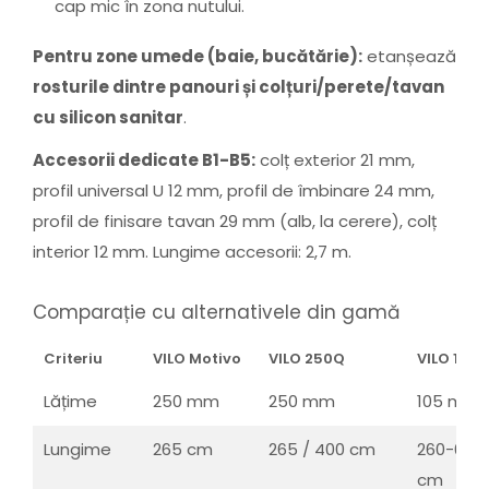
cap mic în zona nutului.
Pentru zone umede (baie, bucătărie):
etanșează
rosturile dintre panouri și colțuri/perete/tavan
cu silicon sanitar
.
Accesorii dedicate B1-B5:
colț exterior 21 mm,
profil universal U 12 mm, profil de îmbinare 24 mm,
profil de finisare tavan 29 mm (alb, la cerere), colț
interior 12 mm. Lungime accesorii: 2,7 m.
Comparație cu alternativele din gamă
Criteriu
VILO Motivo
VILO 250Q
VILO 105
Lățime
250 mm
250 mm
105 mm
Lungime
265 cm
265 / 400 cm
260-600
cm