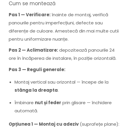
Cum se montează
Pas 1 — Verificare:
înainte de montaj, verifică
panourile pentru imperfecțiuni, defecte sau
diferențe de culoare. Amestecă din mai multe cutii
pentru uniformizare nuanțe.
Pas 2 — Aclimatizare:
depozitează panourile 24
ore în încăperea de instalare, în poziție orizontală.
Pas 3 — Reguli generale:
Montaj vertical sau orizontal — începe de la
stânga la dreapta
.
Îmbinare
nut și feder
prin glisare — închidere
automată.
Opțiunea 1 — Montaj cu adeziv
(suprafețe plane):