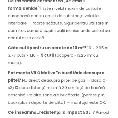
Ce înseamnă certificarea „A+ emisii
formaldehide"?
Este nivelul maxim de calitate
europeană pentru emisii de substanțe volatile
interioare — foarte scăzute. Sigur pentru utilizare în
dormitor, cameră copii, spații închise unde calitatea
aerului este critică.
Câte cutii pentru un perete de 10 m²?
10 ÷ 2,65 =
3,77 cutii × 1,10 =
5 cutii
(acoperă ~13,25 m² cu
marja).
Pot monta VILO Motivo în bucătărie deasupra
plitei?
NU direct deasupra plitei pe gaz — clasa C-
s3;d0 cere distanță minimă 30 cm față de flacără
deschisă. Pe alte zone ale bucătăriei (perete plin,
backsplash departe de plită) — montajul este OK.
Ce înseamnă „rezistență la impact ≥ 3J"?
Panoul