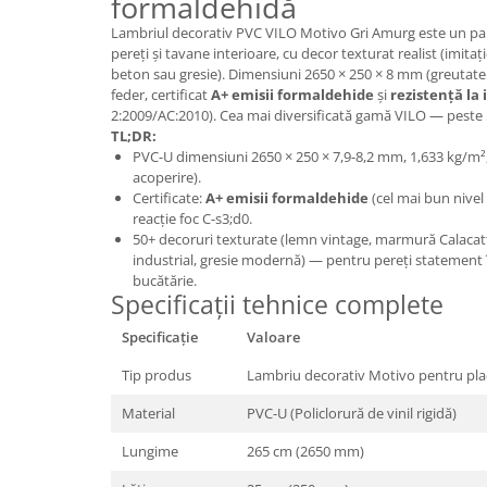
formaldehidă
Panouri Decorative SPC
Lambriul decorativ PVC VILO Motivo Gri Amurg este un p
pereți și tavane interioare, cu decor texturat realist (imit
Panouri Decorative Premium
beton sau gresie). Dimensiuni 2650 × 250 × 8 mm (greutate 
feder, certificat
A+ emisii formaldehide
și
rezistență la 
2:2009/AC:2010). Cea mai diversificată gamă VILO — peste 5
TL;DR:
PVC-U dimensiuni 2650 × 250 × 7,9-8,2 mm, 1,633 kg/m²
acoperire).
Certificate:
A+ emisii formaldehide
(cel mai bun nivel 
reacție foc C-s3;d0.
50+ decoruri texturate (lemn vintage, marmură Calacatt
industrial, gresie modernă) — pentru pereți statement în
bucătărie.
Specificații tehnice complete
Specificație
Valoare
Tip produs
Lambriu decorativ Motivo pentru placa
Material
PVC-U (Policlorură de vinil rigidă)
Lungime
265 cm (2650 mm)