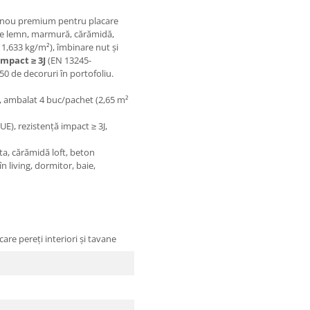
anou premium pentru placare
ație lemn, marmură, cărămidă,
1,633 kg/m²), îmbinare nut și
impact ≥ 3J
(EN 13245-
0 de decoruri în portofoliu.
, ambalat 4 buc/pachet (2,65 m²
UE), rezistență impact ≥ 3J,
a, cărămidă loft, beton
 living, dormitor, baie,
re pereți interiori și tavane