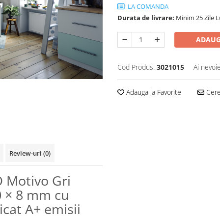
LA COMANDA
Durata de livrare:
Minim 25 Zile 
ADAUG
Cod Produs:
3021015
Ai nevoi
Adauga la Favorite
Cere 
Review-uri
(0)
 Motivo Gri
 × 8 mm cu
ficat A+ emisii