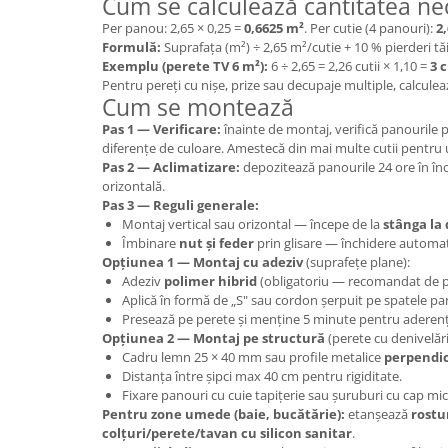
Cum se calculează cantitatea ne
Per panou: 2,65 × 0,25 =
0,6625 m²
. Per cutie (4 panouri):
2
Formulă:
Suprafața (m²) ÷ 2,65 m²/cutie + 10 % pierderi tă
Exemplu (perete TV 6 m²):
6 ÷ 2,65 = 2,26 cutii × 1,10 =
3 c
Pentru pereți cu nișe, prize sau decupaje multiple, calculea
Cum se montează
Pas 1 — Verificare:
înainte de montaj, verifică panourile 
diferențe de culoare. Amestecă din mai multe cutii pentru
Pas 2 — Aclimatizare:
depozitează panourile 24 ore în înc
orizontală.
Pas 3 — Reguli generale:
Montaj vertical sau orizontal — începe de la
stânga la
Îmbinare
nut și feder
prin glisare — închidere automa
Opțiunea 1 — Montaj cu adeziv
(suprafețe plane):
Adeziv
polimer hibrid
(obligatoriu — recomandat de p
Aplică în formă de „S" sau cordon șerpuit pe spatele pa
Presează pe perete și menține 5 minute pentru aderență
Opțiunea 2 — Montaj pe structură
(perete cu denivelări
Cadru lemn 25 × 40 mm sau profile metalice
perpendi
Distanța între șipci max 40 cm pentru rigiditate.
Fixare panouri cu cuie tapițerie sau șuruburi cu cap mic
Pentru zone umede (baie, bucătărie):
etanșează
rostu
colțuri/perete/tavan cu silicon sanitar
.