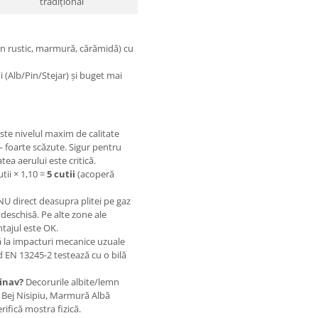
tradițional
n rustic, marmură, cărămidă) cu
 (Alb/Pin/Stejar) și buget mai
ste nivelul maxim de calitate
 foarte scăzute. Sigur pentru
tea aerului este critică.
utii × 1,10 =
5 cutii
(acoperă
U direct deasupra plitei pe gaz
deschisă. Pe alte zone ale
tajul este OK.
 la impacturi mecanice uzuale
d EN 13245-2 testează cu o bilă
inav?
Decorurile albite/lemn
 Bej Nisipiu, Marmură Albă
ifică mostra fizică.