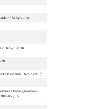
utie ≈ 17,3 kg/cutie)
5-2:2009/AC:2010
vel)
die la incendiu, fără picături)
marmură albă/neagră/maro,
, mozaic, gresie)