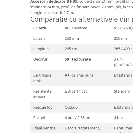
Accesorii dedicate B1-B5:
colț exterior 21 mm, profil uni
îmbinare 24 mm, profil de finisare tavan 29 mm (alb, la cere
Lungime accesorii: 2,7 m.
Comparație cu alternativele din
Criteriu
VILO Motivo
VILO 250Q
Lățime
250 mm
250 mm
Lungime
265 cm
265 / 400 
Decoruri
50+ texturate
3 uni
(Alb/Pin/St
Certificare
A+
(cel mai bun)
E1 (standa
emisii
Rezistență
≥ 3J certificat
Standard
impact
Reacție foc
C-s3;d0
E (standar
Pachet
4 buc / 2,65 m²
4 buc
Ideal pentru
Decoruri statement,
Pereți mar