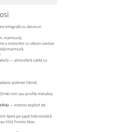
osi
re integrală cu decoruri
mn, marmură).
e a rosturilor cu silicon sanitar.
ămidă/marmură.
r.
eluri) — atmosferă caldă cu
adeziv polimer hibrid.
25×40 mm sau profile metalice.
chis)
— interzis explicit de
rin lipire pe șapă hidroizolată.
o sau VOX Fronto Max.