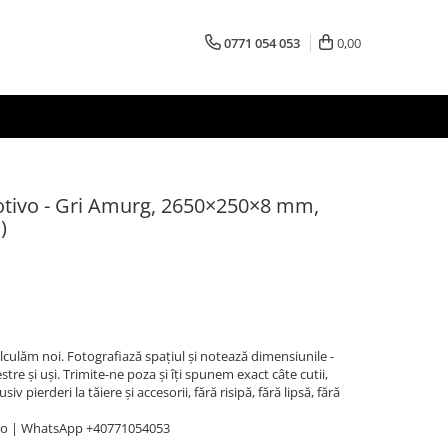
0771 054 053
0,00
otivo - Gri Amurg, 2650×250×8 mm,
)
Calculăm noi. Fotografiază spațiul și notează dimensiunile -
stre și uși. Trimite-ne poza și îți spunem exact câte cutii,
v pierderi la tăiere și accesorii, fără risipă, fără lipsă, fără
ro | WhatsApp +40771054053