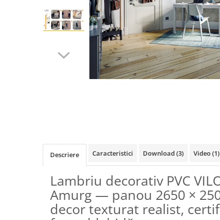
Terminatii Plinta
Colt Exterior Plinta
Colt Interior Plinta
Imbinare Plinta
Accesorii
Accesorii Lambriuri
Accesorii Riflaje Decorative
Accesorii Universale
Distribuie
Capac Glaf Interior
pe
Izolatie Parchet
Facebook
Prag de trecere
Caracteristici
Download (3)
Video
(1)
Descriere
Profile Decorative Fatada
Lambriuri
Lambriu decorativ PVC VILO
Lambriuri PVC
Amurg — panou 2650 × 250
Lambriuri Premium
decor texturat realist, certi
Panouri Decorative