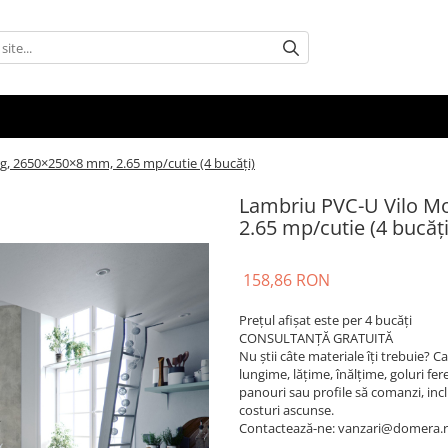
g, 2650×250×8 mm, 2.65 mp/cutie (4 bucăți)
Lambriu PVC-U Vilo M
2.65 mp/cutie (4 bucăți
158,86 RON
Prețul afișat este per 4 bucăți
CONSULTANȚĂ GRATUITĂ
Nu știi câte materiale îți trebuie? 
lungime, lățime, înălțime, goluri fere
panouri sau profile să comanzi, inclusi
costuri ascunse.
Contactează-ne: vanzari@domera.