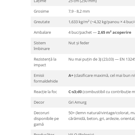
Lățime
25 cm (250 mm)
Grosime
7,9 - 8,2 mm
Greutate
1,633 kg/m² (~4,32 kg/panou × 4 buc/c
Ambalare
4 buc/pachet —
2,65 m² acoperire
Sistem
Nut și feder
îmbinare
Rezistență la
Nu mai puțin de 3J (23,03) — EN 1324
impact
Emisii
A+
(clasificare maximă, cel mai bun ni
formaldehide
Reacție la foc
C-s3;d0
(combustibil cu contribuție me
Decor
Gri Amurg
Decoruri
50+ (lemn natural/vintage/colorat, 
disponibile pe
cărămidă, beton, gri, ardezie, oriental
gamă
Producător
VILO (Polonia)