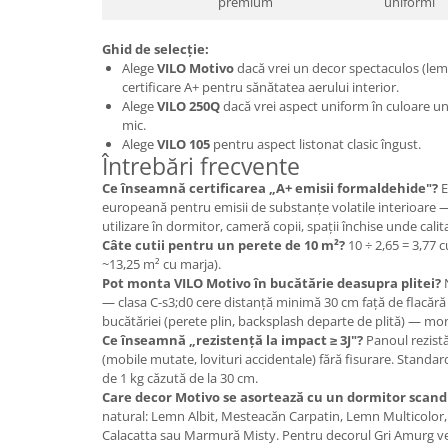
premium
uniformi
Ghid de selecție:
Alege
VILO Motivo
dacă vrei un decor spectaculos (lem
certificare A+ pentru sănătatea aerului interior.
Alege
VILO 250Q
dacă vrei aspect uniform în culoare uni
mic.
Alege
VILO 105
pentru aspect listonat clasic îngust.
Întrebări frecvente
Ce înseamnă certificarea „A+ emisii formaldehide"?
E
europeană pentru emisii de substanțe volatile interioare —
utilizare în dormitor, cameră copii, spații închise unde calita
Câte cutii pentru un perete de 10 m²?
10 ÷ 2,65 = 3,77 c
~13,25 m² cu marja).
Pot monta VILO Motivo în bucătărie deasupra plitei?
N
— clasa C-s3;d0 cere distanță minimă 30 cm față de flacără 
bucătăriei (perete plin, backsplash departe de plită) — mon
Ce înseamnă „rezistență la impact ≥ 3J"?
Panoul rezistă
(mobile mutate, lovituri accidentale) fără fisurare. Standar
de 1 kg căzută de la 30 cm.
Care decor Motivo se asortează cu un dormitor scand
natural: Lemn Albit, Mesteacăn Carpatin, Lemn Multicolor,
Calacatta sau Marmură Misty. Pentru decorul Gri Amurg ver