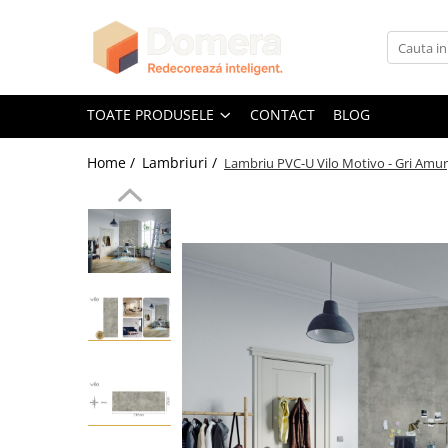
Toate Produsele
Parchet
TOATE PRODUSELE
CONTACT
BLOG
Parchet SPC
Home /
Lambriuri /
Lambriu PVC-U Vilo Motivo - Gri Amur
Riflaje Decorative
Riflaj exterior
Riflaje Interioare
Glafuri
Glafuri Interioare
Glafuri Exterioare
Plinte, Plinte PVC, Plinte MDF
Plinte PVC
Plinte MDF Premium
Accesorii Plinte