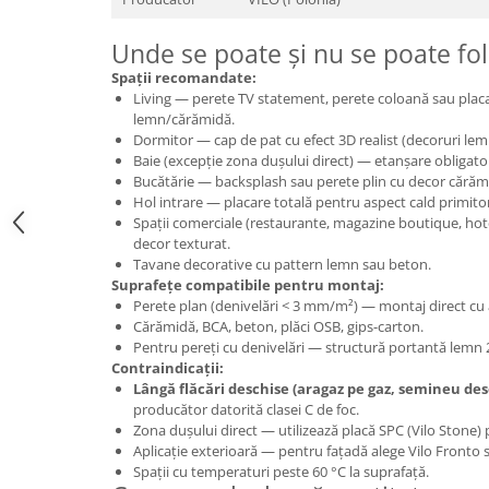
Unde se poate și nu se poate fol
Spații recomandate:
Living — perete TV statement, perete coloană sau placa
lemn/cărămidă.
Dormitor — cap de pat cu efect 3D realist (decoruri le
Baie (excepție zona dușului direct) — etanșare obligatori
Bucătărie — backsplash sau perete plin cu decor căr
Hol intrare — placare totală pentru aspect cald primito
Spații comerciale (restaurante, magazine boutique, hot
decor texturat.
Tavane decorative cu pattern lemn sau beton.
Suprafețe compatibile pentru montaj:
Perete plan (denivelări < 3 mm/m²) — montaj direct cu 
Cărămidă, BCA, beton, plăci OSB, gips-carton.
Pentru pereți cu denivelări — structură portantă lemn 
Contraindicații:
Lângă flăcări deschise (aragaz pe gaz, semineu des
producător datorită clasei C de foc.
Zona dușului direct — utilizează placă SPC (Vilo Stone) p
Aplicație exterioară — pentru fațadă alege Vilo Front
Spații cu temperaturi peste 60 °C la suprafață.