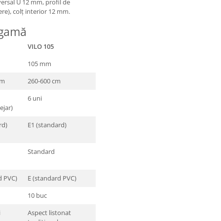
versal U 12 mm, profil de
re), colț interior 12 mm.
 gamă
VILO 105
105 mm
cm
260-600 cm
6 uni
ejar)
rd)
E1 (standard)
Standard
d PVC)
E (standard PVC)
10 buc
i
Aspect listonat