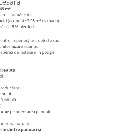
cesară
,65 m²
.
iere = număr cutii.
utii
(acoperă ~7,95 m² cu marja).
ză cu 15 % pierderi.
pentru imperfecțiuni, defecte sau
 uniformizare nuanțe.
ăperea de instalare, în poziție
 dreapta
.
tă.
roducător).
noului.
 inițială.
):
cular
pe orientarea panoului.
 în zona nutului.
rile dintre panouri și