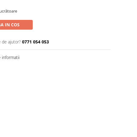
Lucrătoare
A IN COS
e de ajutor?
0771 054 053
informatii