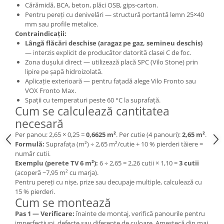
Cărămidă, BCA, beton, plăci OSB, gips-carton.
Pentru pereți cu denivelări — structură portantă lemn 25×40
mm sau profile metalice.
Contraindicații:
Lângă flăcări deschise (aragaz pe gaz, semineu deschis)
— interzis explicit de producător datorită clasei C de foc.
Zona dușului direct — utilizează placă SPC (Vilo Stone) prin
lipire pe șapă hidroizolată.
Aplicație exterioară — pentru fațadă alege Vilo Fronto sau
VOX Fronto Max.
Spații cu temperaturi peste 60 °C la suprafață.
Cum se calculează cantitatea
necesară
Per panou: 2,65 × 0,25 =
0,6625 m²
. Per cutie (4 panouri):
2,65 m²
.
Formulă:
Suprafața (m²) ÷ 2,65 m²/cutie + 10 % pierderi tăiere =
număr cutii.
Exemplu (perete TV 6 m²):
6 ÷ 2,65 = 2,26 cutii × 1,10 =
3 cutii
(acoperă ~7,95 m² cu marja).
Pentru pereți cu nișe, prize sau decupaje multiple, calculează cu
15 % pierderi.
Cum se montează
Pas 1 — Verificare:
înainte de montaj, verifică panourile pentru
imperfecțiuni, defecte sau diferențe de culoare. Amestecă din mai