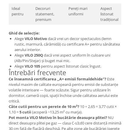
Ideal
Decoruri
Pereți mari
Aspect
pentru
statement,
uniformi
listonat
premium
tradițional
Ghid de selecție:
Alege
VILO Motivo
dacă vrei un decor spectaculos (lemn
rustic, marmură, cărămidă) cu certificare A+ pentru sănătatea
aerului interior.
Alege
VILO 250Q
dacă vrei aspect uniform în culoare uni
(Alb/Pin/Stejar) și buget mai mic.
Alege
VILO 105
pentru aspect listonat clasic îngust.
Întrebări frecvente
Ce înseamnă certificarea „A+ emisii formaldehide"?
Este
nivelul maxim de calitate europeană pentru emisii de substanțe
volatile interioare — foarte scăzute. Sigur pentru utilizare în
dormitor, cameră copii, spații închise unde calitatea aerului este
critică.
Câte cutii pentru un perete de 10 m²?
10 ÷ 2,65 = 3,77 cutii ×
1,10 =
5 cutii
(acoperă ~13,25 m² cu marja).
Pot monta VILO Motivo în bucătărie deasupra plitei?
NU
direct deasupra plitei pe gaz — clasa C-s3;d0 cere distanță minimă
30 cm față de flacără deschisă. Pe alte zone ale bucătăriei (perete