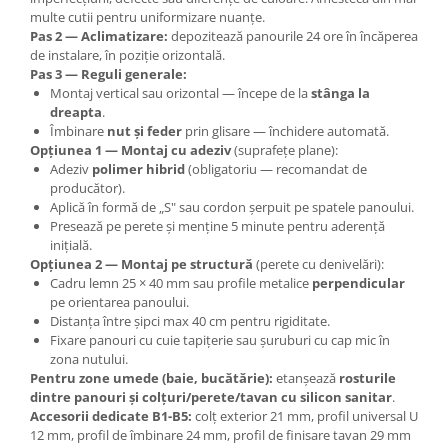
multe cutii pentru uniformizare nuanțe.
Pas 2 — Aclimatizare:
depozitează panourile 24 ore în încăperea
de instalare, în poziție orizontală.
Pas 3 — Reguli generale:
Montaj vertical sau orizontal — începe de la
stânga la
dreapta
.
Îmbinare
nut și feder
prin glisare — închidere automată.
Opțiunea 1 — Montaj cu adeziv
(suprafețe plane):
Adeziv
polimer hibrid
(obligatoriu — recomandat de
producător).
Aplică în formă de „S" sau cordon șerpuit pe spatele panoului.
Presează pe perete și menține 5 minute pentru aderență
inițială.
Opțiunea 2 — Montaj pe structură
(perete cu denivelări):
Cadru lemn 25 × 40 mm sau profile metalice
perpendicular
pe orientarea panoului.
Distanța între șipci max 40 cm pentru rigiditate.
Fixare panouri cu cuie tapițerie sau șuruburi cu cap mic în
zona nutului.
Pentru zone umede (baie, bucătărie):
etanșează
rosturile
dintre panouri și colțuri/perete/tavan cu silicon sanitar
.
Accesorii dedicate B1-B5:
colț exterior 21 mm, profil universal U
12 mm, profil de îmbinare 24 mm, profil de finisare tavan 29 mm