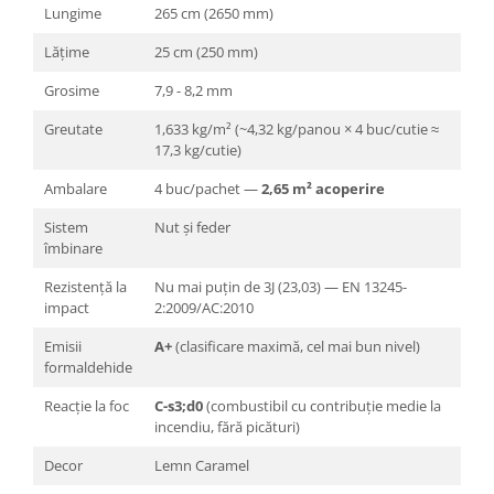
Lungime
265 cm (2650 mm)
Lățime
25 cm (250 mm)
Grosime
7,9 - 8,2 mm
Greutate
1,633 kg/m² (~4,32 kg/panou × 4 buc/cutie ≈
17,3 kg/cutie)
Ambalare
4 buc/pachet —
2,65 m² acoperire
Sistem
Nut și feder
îmbinare
Rezistență la
Nu mai puțin de 3J (23,03) — EN 13245-
impact
2:2009/AC:2010
Emisii
A+
(clasificare maximă, cel mai bun nivel)
formaldehide
Reacție la foc
C-s3;d0
(combustibil cu contribuție medie la
incendiu, fără picături)
Decor
Lemn Caramel