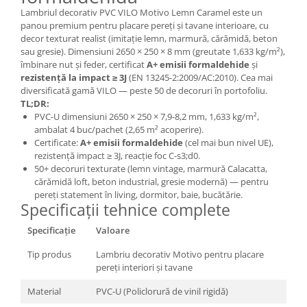
Lambriul decorativ PVC VILO Motivo Lemn Caramel este un
panou premium pentru placare pereți și tavane interioare, cu
decor texturat realist (imitație lemn, marmură, cărămidă, beton
sau gresie). Dimensiuni 2650 × 250 × 8 mm (greutate 1,633 kg/m²),
îmbinare nut și feder, certificat
A+ emisii formaldehide
și
rezistență la impact ≥ 3J
(EN 13245-2:2009/AC:2010). Cea mai
diversificată gamă VILO — peste 50 de decoruri în portofoliu.
TL;DR:
PVC-U dimensiuni 2650 × 250 × 7,9-8,2 mm, 1,633 kg/m²,
ambalat 4 buc/pachet (2,65 m² acoperire).
Certificate:
A+ emisii formaldehide
(cel mai bun nivel UE),
rezistență impact ≥ 3J, reacție foc C-s3;d0.
50+ decoruri texturate (lemn vintage, marmură Calacatta,
cărămidă loft, beton industrial, gresie modernă) — pentru
pereți statement în living, dormitor, baie, bucătărie.
Specificații tehnice complete
Specificație
Valoare
Tip produs
Lambriu decorativ Motivo pentru placare
pereți interiori și tavane
Material
PVC-U (Policlorură de vinil rigidă)