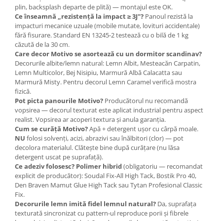
plin, backsplash departe de plită) — montajul este OK.
Ce înseamnă „rezistență la impact ≥ 3J"?
Panoul rezistă la
impacturi mecanice uzuale (mobile mutate, lovituri accidentale)
fără fisurare. Standard EN 13245-2 testează cu o bilă de 1 kg
căzută de la 30 cm.
Care decor Motivo se asortează cu un dormitor scandinav?
Decorurile albite/lemn natural: Lemn Albit, Mesteacăn Carpatin,
Lemn Multicolor, Bej Nisipiu, Marmură Albă Calacatta sau
Marmură Misty. Pentru decorul Lemn Caramel verifică mostra
fizică.
Pot picta panourile Motivo?
Producătorul nu recomandă
vopsirea — decorul texturat este aplicat industrial pentru aspect
realist. Vopsirea ar acoperi textura și anula garanția.
Cum se curăță Motivo?
Apă + detergent ușor cu cârpă moale.
NU
folosi solvenți, acizi, abrazivi sau înălbitori (clor) — pot
decolora materialul. Clătește bine după curățare (nu lăsa
detergent uscat pe suprafață).
Ce adeziv folosesc?
Polimer hibrid
(obligatoriu — recomandat
explicit de producător): Soudal Fix-All High Tack, Bostik Pro 40,
Den Braven Mamut Glue High Tack sau Tytan Profesional Classic
Fix.
Decorurile lemn imită fidel lemnul natural?
Da, suprafața
texturată sincronizat cu pattern-ul reproduce porii și fibrele