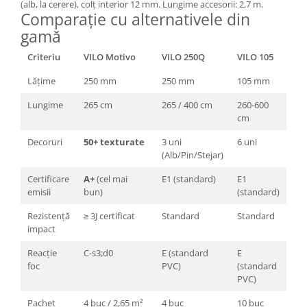
(alb, la cerere), colț interior 12 mm. Lungime accesorii: 2,7 m.
Comparație cu alternativele din
gamă
Criteriu
VILO Motivo
VILO 250Q
VILO 105
Lățime
250 mm
250 mm
105 mm
Lungime
265 cm
265 / 400 cm
260-600
cm
Decoruri
50+ texturate
3 uni
6 uni
(Alb/Pin/Stejar)
Certificare
A+
(cel mai
E1 (standard)
E1
emisii
bun)
(standard)
Rezistență
≥ 3J certificat
Standard
Standard
impact
Reacție
C-s3;d0
E (standard
E
foc
PVC)
(standard
PVC)
Pachet
4 buc / 2,65 m²
4 buc
10 buc