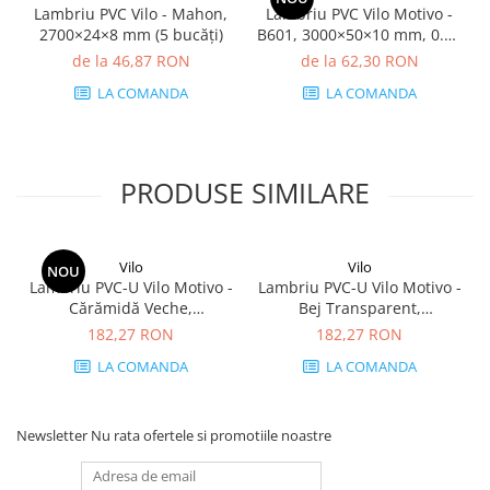
Lambriu PVC Vilo - Mahon,
Lambriu PVC Vilo Motivo -
2700×24×8 mm (5 bucăți)
B601, 3000×50×10 mm, 0.75
mp/cutie (5 bucăți)
de la 46,87 RON
de la 62,30 RON
LA COMANDA
LA COMANDA
PRODUSE SIMILARE
Vilo
Vilo
NOU
Lambriu PVC-U Vilo Motivo -
Lambriu PVC-U Vilo Motivo -
Cărămidă Veche,
Bej Transparent,
2650×250×8 mm, 2.65
2650×250×8 mm, 2.65
182,27 RON
182,27 RON
mp/cutie (4 bucăți)
mp/cutie (4 bucăți)
LA COMANDA
LA COMANDA
Newsletter
Nu rata ofertele si promotiile noastre