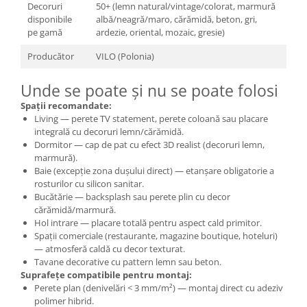
Decoruri
50+ (lemn natural/vintage/colorat, marmură
disponibile
albă/neagră/maro, cărămidă, beton, gri,
pe gamă
ardezie, oriental, mozaic, gresie)
Producător
VILO (Polonia)
Unde se poate și nu se poate folosi
Spații recomandate:
Living — perete TV statement, perete coloană sau placare
integrală cu decoruri lemn/cărămidă.
Dormitor — cap de pat cu efect 3D realist (decoruri lemn,
marmură).
Baie (excepție zona dușului direct) — etanșare obligatorie a
rosturilor cu silicon sanitar.
Bucătărie — backsplash sau perete plin cu decor
cărămidă/marmură.
Hol intrare — placare totală pentru aspect cald primitor.
Spații comerciale (restaurante, magazine boutique, hoteluri)
— atmosferă caldă cu decor texturat.
Tavane decorative cu pattern lemn sau beton.
Suprafețe compatibile pentru montaj:
Perete plan (denivelări < 3 mm/m²) — montaj direct cu adeziv
polimer hibrid.