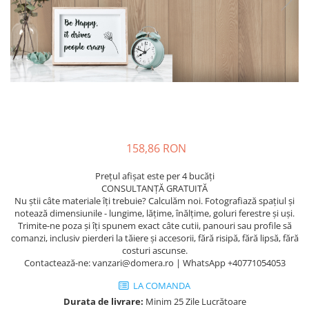
158,86 RON
Prețul afișat este per 4 bucăți
CONSULTANȚĂ GRATUITĂ
Nu știi câte materiale îți trebuie? Calculăm noi. Fotografiază spațiul și
notează dimensiunile - lungime, lățime, înălțime, goluri ferestre și uși.
Trimite-ne poza și îți spunem exact câte cutii, panouri sau profile să
comanzi, inclusiv pierderi la tăiere și accesorii, fără risipă, fără lipsă, fără
costuri ascunse.
Contactează-ne: vanzari@domera.ro | WhatsApp +40771054053
LA COMANDA
Durata de livrare:
Minim 25 Zile Lucrătoare