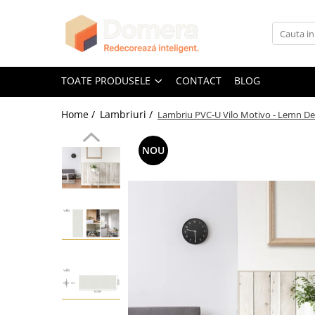
Toate Produsele
Parchet
TOATE PRODUSELE
CONTACT
BLOG
Parchet SPC
Home /
Lambriuri /
Lambriu PVC-U Vilo Motivo - Lemn Des
Riflaje Decorative
Riflaj exterior
NOU
Riflaje Interioare
Glafuri
Glafuri Interioare
Glafuri Exterioare
Plinte, Plinte PVC, Plinte MDF
Plinte PVC
Plinte MDF Premium
Accesorii Plinte