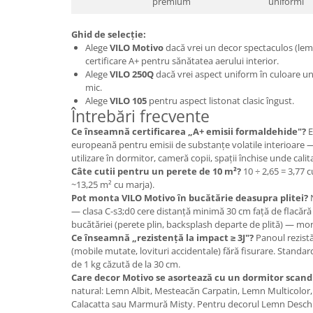
premium
uniformi
Ghid de selecție:
Alege
VILO Motivo
dacă vrei un decor spectaculos (lem
certificare A+ pentru sănătatea aerului interior.
Alege
VILO 250Q
dacă vrei aspect uniform în culoare uni
mic.
Alege
VILO 105
pentru aspect listonat clasic îngust.
Întrebări frecvente
Ce înseamnă certificarea „A+ emisii formaldehide"?
E
europeană pentru emisii de substanțe volatile interioare —
utilizare în dormitor, cameră copii, spații închise unde calita
Câte cutii pentru un perete de 10 m²?
10 ÷ 2,65 = 3,77 c
~13,25 m² cu marja).
Pot monta VILO Motivo în bucătărie deasupra plitei?
N
— clasa C-s3;d0 cere distanță minimă 30 cm față de flacără 
bucătăriei (perete plin, backsplash departe de plită) — mon
Ce înseamnă „rezistență la impact ≥ 3J"?
Panoul rezistă
(mobile mutate, lovituri accidentale) fără fisurare. Standar
de 1 kg căzută de la 30 cm.
Care decor Motivo se asortează cu un dormitor scand
natural: Lemn Albit, Mesteacăn Carpatin, Lemn Multicolor,
Calacatta sau Marmură Misty. Pentru decorul Lemn Deschis 