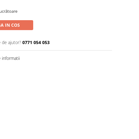
Lucrătoare
A IN COS
e de ajutor?
0771 054 053
informatii