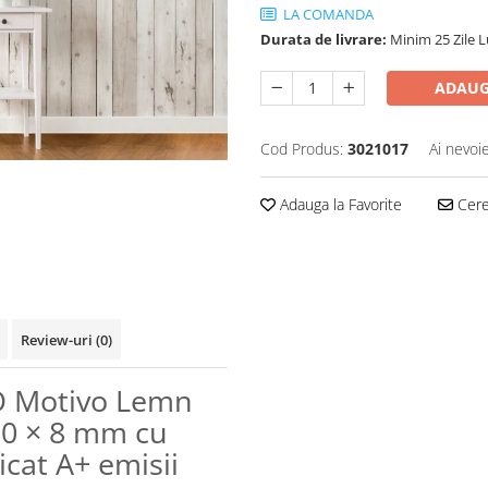
LA COMANDA
Durata de livrare:
Minim 25 Zile 
ADAUG
Cod Produs:
3021017
Ai nevoi
Adauga la Favorite
Cere 
Review-uri
(0)
O Motivo Lemn
50 × 8 mm cu
ficat A+ emisii