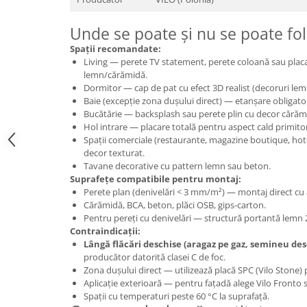
Unde se poate și nu se poate fol
Spații recomandate:
Living — perete TV statement, perete coloană sau placa
lemn/cărămidă.
Dormitor — cap de pat cu efect 3D realist (decoruri le
Baie (excepție zona dușului direct) — etanșare obligatori
Bucătărie — backsplash sau perete plin cu decor căr
Hol intrare — placare totală pentru aspect cald primito
Spații comerciale (restaurante, magazine boutique, hot
decor texturat.
Tavane decorative cu pattern lemn sau beton.
Suprafețe compatibile pentru montaj:
Perete plan (denivelări < 3 mm/m²) — montaj direct cu 
Cărămidă, BCA, beton, plăci OSB, gips-carton.
Pentru pereți cu denivelări — structură portantă lemn 
Contraindicații:
Lângă flăcări deschise (aragaz pe gaz, semineu des
producător datorită clasei C de foc.
Zona dușului direct — utilizează placă SPC (Vilo Stone) p
Aplicație exterioară — pentru fațadă alege Vilo Front
Spații cu temperaturi peste 60 °C la suprafață.