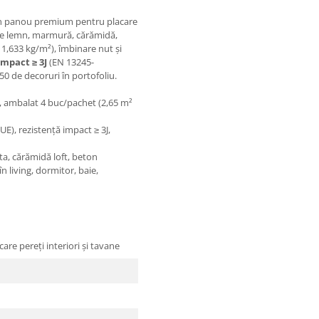
un panou premium pentru placare
ație lemn, marmură, cărămidă,
1,633 kg/m²), îmbinare nut și
impact ≥ 3J
(EN 13245-
0 de decoruri în portofoliu.
, ambalat 4 buc/pachet (2,65 m²
UE), rezistență impact ≥ 3J,
a, cărămidă loft, beton
 living, dormitor, baie,
re pereți interiori și tavane