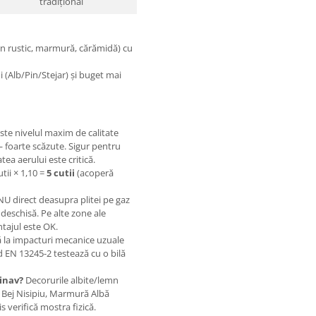
tradițional
n rustic, marmură, cărămidă) cu
 (Alb/Pin/Stejar) și buget mai
ste nivelul maxim de calitate
 foarte scăzute. Sigur pentru
tea aerului este critică.
utii × 1,10 =
5 cutii
(acoperă
U direct deasupra plitei pe gaz
deschisă. Pe alte zone ale
tajul este OK.
 la impacturi mecanice uzuale
d EN 13245-2 testează cu o bilă
inav?
Decorurile albite/lemn
 Bej Nisipiu, Marmură Albă
verifică mostra fizică.