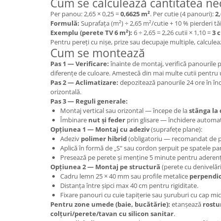
Cum se calculează cantitatea ne
Per panou: 2,65 × 0,25 =
0,6625 m²
. Per cutie (4 panouri):
2
Formulă:
Suprafața (m²) ÷ 2,65 m²/cutie + 10 % pierderi tă
Exemplu (perete TV 6 m²):
6 ÷ 2,65 = 2,26 cutii × 1,10 =
3 c
Pentru pereți cu nișe, prize sau decupaje multiple, calculea
Cum se montează
Pas 1 — Verificare:
înainte de montaj, verifică panourile 
diferențe de culoare. Amestecă din mai multe cutii pentru
Pas 2 — Aclimatizare:
depozitează panourile 24 ore în înc
orizontală.
Pas 3 — Reguli generale:
Montaj vertical sau orizontal — începe de la
stânga la
Îmbinare
nut și feder
prin glisare — închidere automa
Opțiunea 1 — Montaj cu adeziv
(suprafețe plane):
Adeziv
polimer hibrid
(obligatoriu — recomandat de p
Aplică în formă de „S" sau cordon șerpuit pe spatele pa
Presează pe perete și menține 5 minute pentru aderență
Opțiunea 2 — Montaj pe structură
(perete cu denivelări
Cadru lemn 25 × 40 mm sau profile metalice
perpendi
Distanța între șipci max 40 cm pentru rigiditate.
Fixare panouri cu cuie tapițerie sau șuruburi cu cap mic
Pentru zone umede (baie, bucătărie):
etanșează
rostu
colțuri/perete/tavan cu silicon sanitar
.