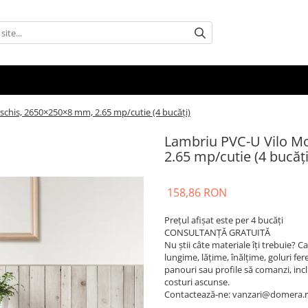
chis, 2650×250×8 mm, 2.65 mp/cutie (4 bucăți)
Lambriu PVC-U Vilo M
2.65 mp/cutie (4 bucăți
158,86 RON
Prețul afișat este per 4 bucăți
CONSULTANȚĂ GRATUITĂ
Nu știi câte materiale îți trebuie? 
lungime, lățime, înălțime, goluri fere
panouri sau profile să comanzi, inclusi
costuri ascunse.
Contactează-ne: vanzari@domera.