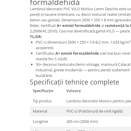
formaldehidă
Panouri Decorative SPC
Lambriul decorativ PVC VILO Motivo Lemn Deschis este 
pereți și tavane interioare, cu decor texturat realist (imit
Panouri Decorative Premium
beton sau gresie). Dimensiuni 2650 × 250 × 8 mm (greutate 
feder, certificat
A+ emisii formaldehide
și
rezistență la 
2:2009/AC:2010). Cea mai diversificată gamă VILO — peste 5
TL;DR:
PVC-U dimensiuni 2650 × 250 × 7,9-8,2 mm, 1,633 kg/m²
acoperire).
Certificate:
A+ emisii formaldehide
(cel mai bun nivel 
reacție foc C-s3;d0.
50+ decoruri texturate (lemn vintage, marmură Calacatt
industrial, gresie modernă) — pentru pereți statement în
bucătărie.
Specificații tehnice complete
Specificație
Valoare
Tip produs
Lambriu decorativ Motivo pentru placa
Material
PVC-U (Policlorură de vinil rigidă)
Lungime
265 cm (2650 mm)