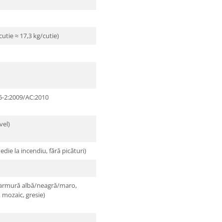
utie ≈ 17,3 kg/cutie)
5-2:2009/AC:2010
vel)
die la incendiu, fără picături)
marmură albă/neagră/maro,
, mozaic, gresie)