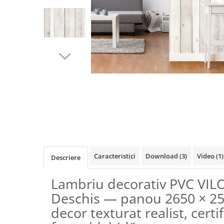
Terminatii Plinta
Colt Exterior Plinta
Colt Interior Plinta
Imbinare Plinta
Accesorii
Accesorii Lambriuri
Accesorii Riflaje Decorative
Accesorii Universale
Distribuie
Capac Glaf Interior
pe
Izolatie Parchet
Facebook
Prag de trecere
Caracteristici
Download (3)
Video
(1)
Descriere
Profile Decorative Fatada
Lambriuri
Lambriu decorativ PVC VIL
Lambriuri PVC
Deschis — panou 2650 × 2
Lambriuri Premium
decor texturat realist, certi
Panouri Decorative