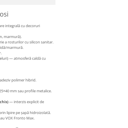
osi
re integrală cu decoruri
mn, marmură).
e a rosturilor cu silicon sanitar.
ămidă/marmură.
r.
eluri) — atmosferă caldă cu
adeziv polimer hibrid.
25×40 mm sau profile metalice.
chis)
— interzis explicit de
rin lipire pe șapă hidroizolată.
o sau VOX Fronto Max.