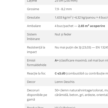
Lățime
25 cm (250 mm)
Grosime
7,9 - 8,2 mm
Greutate
1,633 kg/m² (~4,32 kg/panou × 4 buc/c
Ambalare
4 buc/pachet —
2,65 m² acoperire
Sistem
Nut și feder
îmbinare
Rezistență la
Nu mai puțin de 3J (23,03) — EN 1324
impact
Emisii
A+
(clasificare maximă, cel mai bun ni
formaldehide
Reacție la foc
C-s3;d0
(combustibil cu contribuție me
Decor
Lemn Deschis
Decoruri
50+ (lemn natural/vintage/colorat, 
disponibile pe
cărămidă, beton, gri, ardezie, oriental
gamă
Producător
VILO (Polonia)