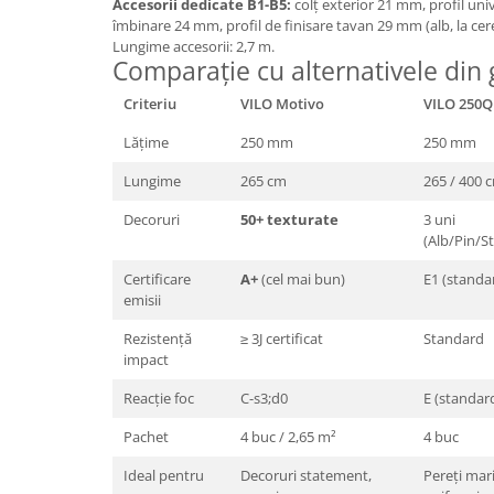
Accesorii dedicate B1-B5:
colț exterior 21 mm, profil uni
îmbinare 24 mm, profil de finisare tavan 29 mm (alb, la cere
Lungime accesorii: 2,7 m.
Comparație cu alternativele din
Criteriu
VILO Motivo
VILO 250Q
Lățime
250 mm
250 mm
Lungime
265 cm
265 / 400 
Decoruri
50+ texturate
3 uni
(Alb/Pin/St
Certificare
A+
(cel mai bun)
E1 (standa
emisii
Rezistență
≥ 3J certificat
Standard
impact
Reacție foc
C-s3;d0
E (standar
Pachet
4 buc / 2,65 m²
4 buc
Ideal pentru
Decoruri statement,
Pereți mar