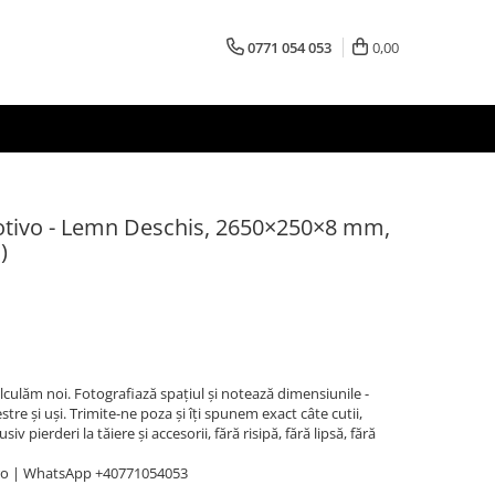
0771 054 053
0,00
otivo - Lemn Deschis, 2650×250×8 mm,
)
Calculăm noi. Fotografiază spațiul și notează dimensiunile -
stre și uși. Trimite-ne poza și îți spunem exact câte cutii,
v pierderi la tăiere și accesorii, fără risipă, fără lipsă, fără
ro | WhatsApp +40771054053