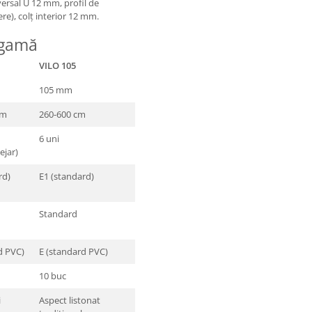
versal U 12 mm, profil de
re), colț interior 12 mm.
 gamă
VILO 105
105 mm
cm
260-600 cm
6 uni
ejar)
rd)
E1 (standard)
Standard
d PVC)
E (standard PVC)
10 buc
i
Aspect listonat