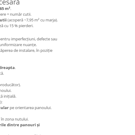
cesară
,65 m²
.
iere = număr cutii.
utii
(acoperă ~7,95 m² cu marja).
ză cu 15 % pierderi.
pentru imperfecțiuni, defecte sau
 uniformizare nuanțe.
ăperea de instalare, în poziție
 dreapta
.
tă.
roducător).
noului.
 inițială.
):
cular
pe orientarea panoului.
 în zona nutului.
rile dintre panouri și