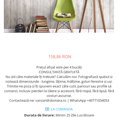
158,86 RON
Prețul afișat este per 4 bucăți
CONSULTANȚĂ GRATUITĂ
Nu știi câte materiale îți trebuie? Calculăm noi. Fotografiază spațiul și
notează dimensiunile - lungime, lățime, înălțime, goluri ferestre și uși.
Trimite-ne poza și îți spunem exact câte cutii, panouri sau profile să
comanzi, inclusiv pierderi la tăiere și accesorii, fără risipă, fără lipsă, fără
costuri ascunse.
Contactează-ne: vanzari@domera.ro | WhatsApp +40771054053
LA COMANDA
Durata de livrare:
Minim 25 Zile Lucrătoare