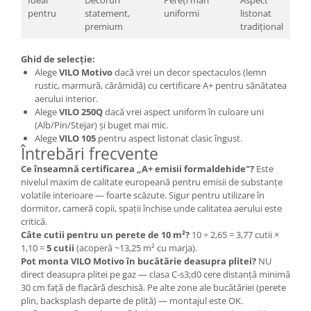
Ideal
Decoruri
Pereți mari
Aspect
pentru
statement,
uniformi
listonat
premium
tradițional
Ghid de selecție:
Alege
VILO Motivo
dacă vrei un decor spectaculos (lemn
rustic, marmură, cărămidă) cu certificare A+ pentru sănătatea
aerului interior.
Alege
VILO 250Q
dacă vrei aspect uniform în culoare uni
(Alb/Pin/Stejar) și buget mai mic.
Alege
VILO 105
pentru aspect listonat clasic îngust.
Întrebări frecvente
Ce înseamnă certificarea „A+ emisii formaldehide"?
Este
nivelul maxim de calitate europeană pentru emisii de substanțe
volatile interioare — foarte scăzute. Sigur pentru utilizare în
dormitor, cameră copii, spații închise unde calitatea aerului este
critică.
Câte cutii pentru un perete de 10 m²?
10 ÷ 2,65 = 3,77 cutii ×
1,10 =
5 cutii
(acoperă ~13,25 m² cu marja).
Pot monta VILO Motivo în bucătărie deasupra plitei?
NU
direct deasupra plitei pe gaz — clasa C-s3;d0 cere distanță minimă
30 cm față de flacără deschisă. Pe alte zone ale bucătăriei (perete
plin, backsplash departe de plită) — montajul este OK.