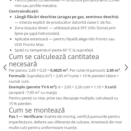
Pentru pereți cu denivelări — structură portantă lemn 25×40
mm sau profile metalice.
Contraindicații:
Lângă flăcări deschise (aragaz pe gaz, semineu deschis)
— interzis explicit de producător datorită clasei C de foc.
Zona dușului direct — utilizează placă SPC (Vilo Stone) prin
lipire pe șapă hidroizolată.
Aplicație exterioară — pentru fațadă alege Vilo Fronto sau
VOX Fronto Max.
Spații cu temperaturi peste 60 °C la suprafață.
Cum se calculează cantitatea
necesară
Per panou: 2,65 × 0,25 =
0,6625 m²
. Per cutie (4 panouri):
2,65 m²
.
Formulă:
Suprafața (m²) ÷ 2,65 m²/cutie + 10 % pierderi tăiere =
număr cutii.
Exemplu (perete TV 6 m²):
6 ÷ 2,65 = 2,26 cutii × 1,10 =
3 cutii
(acoperă ~7,95 m² cu marja).
Pentru pereți cu nișe, prize sau decupaje multiple, calculează cu
15 % pierderi.
Cum se montează
Pas 1 — Verificare:
înainte de montaj, verifică panourile pentru
imperfecțiuni, defecte sau diferențe de culoare. Amestecă din mai
multe cutii pentru uniformizare nuanțe.