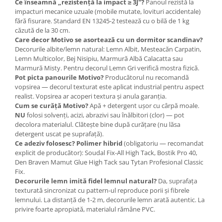
Ce înseamnă „rezistență la impact ≥ 3J"?
Panoul rezistă la
impacturi mecanice uzuale (mobile mutate, lovituri accidentale)
fără fisurare. Standard EN 13245-2 testează cu o bilă de 1 kg
căzută de la 30 cm.
Care decor Motivo se asortează cu un dormitor scandinav?
Decorurile albite/lemn natural: Lemn Albit, Mesteacăn Carpatin,
Lemn Multicolor, Bej Nisipiu, Marmură Albă Calacatta sau
Marmură Misty. Pentru decorul Lemn Gri verifică mostra fizică.
Pot picta panourile Motivo?
Producătorul nu recomandă
vopsirea — decorul texturat este aplicat industrial pentru aspect
realist. Vopsirea ar acoperi textura și anula garanția.
Cum se curăță Motivo?
Apă + detergent ușor cu cârpă moale.
NU
folosi solvenți, acizi, abrazivi sau înălbitori (clor) — pot
decolora materialul. Clătește bine după curățare (nu lăsa
detergent uscat pe suprafață).
Ce adeziv folosesc?
Polimer hibrid
(obligatoriu — recomandat
explicit de producător): Soudal Fix-All High Tack, Bostik Pro 40,
Den Braven Mamut Glue High Tack sau Tytan Profesional Classic
Fix.
Decorurile lemn imită fidel lemnul natural?
Da, suprafața
texturată sincronizat cu pattern-ul reproduce porii și fibrele
lemnului. La distanță de 1-2 m, decorurile lemn arată autentic. La
privire foarte apropiată, materialul rămâne PVC.