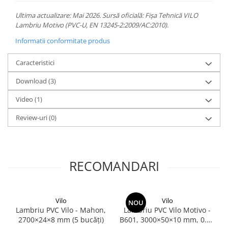
Ultima actualizare: Mai 2026. Sursă oficială: Fișa Tehnică VILO
Lambriu Motivo (PVC-U, EN 13245-2:2009/AC:2010).
Informatii conformitate produs
Caracteristici
Download (3)
Video
(1)
Review-uri
(0)
RECOMANDARI
Vilo
Vilo
NOU
Lambriu PVC Vilo - Mahon,
Lambriu PVC Vilo Motivo -
2700×24×8 mm (5 bucăți)
B601, 3000×50×10 mm, 0.75