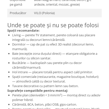
pe gamă
ardezie, oriental, mozaic, gresie)
Producător
VILO (Polonia)
Unde se poate și nu se poate folosi
Spații recomandate:
Living — perete TV statement, perete coloană sau placare
integrală cu decoruri lemn/cărămidă.
Dormitor — cap de pat cu efect 3D realist (decoruri lemn,
marmură).
Baie (excepție zona dușului direct) — etanșare obligatorie a
rosturilor cu silicon sanitar.
Bucătărie — backsplash sau perete plin cu decor
cărămidă/marmură.
Hol intrare — placare totală pentru aspect cald primitor.
Spații comerciale (restaurante, magazine boutique, hoteluri)
— atmosferă caldă cu decor texturat.
Tavane decorative cu pattern lemn sau beton.
Suprafețe compatibile pentru montaj:
Perete plan (denivelări < 3 mm/m²) — montaj direct cu adeziv
polimer hibrid.
Cărămidă, BCA, beton, plăci OSB, gips-carton.