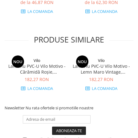
mp/cutie (5 bucăți)
de la 46,87 RON
de la 62,30 RON
LA COMANDA
LA COMANDA
PRODUSE SIMILARE
Vilo
Vilo
NOU
NOU
Lambriu PVC-U Vilo Motivo -
Lambriu PVC-U Vilo Motivo -
Cărămidă Roșie,
Lemn Maro Vintage,
2650×250×8 mm, 2.65
2650×250×8 mm, 2.65
182,27 RON
182,27 RON
mp/cutie (4 bucăți)
mp/cutie (4 bucăți)
LA COMANDA
LA COMANDA
Newsletter
Nu rata ofertele si promotiile noastre