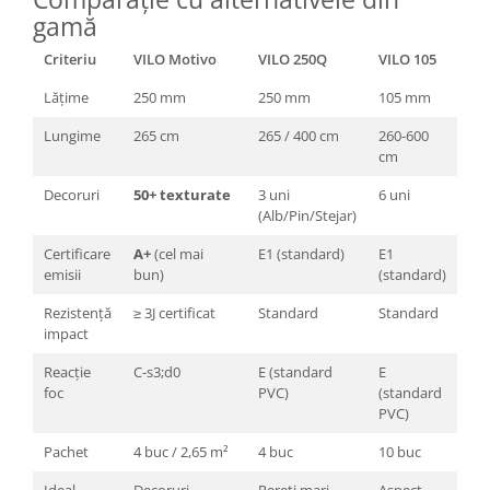
gamă
Criteriu
VILO Motivo
VILO 250Q
VILO 105
Lățime
250 mm
250 mm
105 mm
Lungime
265 cm
265 / 400 cm
260-600
cm
Decoruri
50+ texturate
3 uni
6 uni
(Alb/Pin/Stejar)
Certificare
A+
(cel mai
E1 (standard)
E1
emisii
bun)
(standard)
Rezistență
≥ 3J certificat
Standard
Standard
impact
Reacție
C-s3;d0
E (standard
E
foc
PVC)
(standard
PVC)
Pachet
4 buc / 2,65 m²
4 buc
10 buc