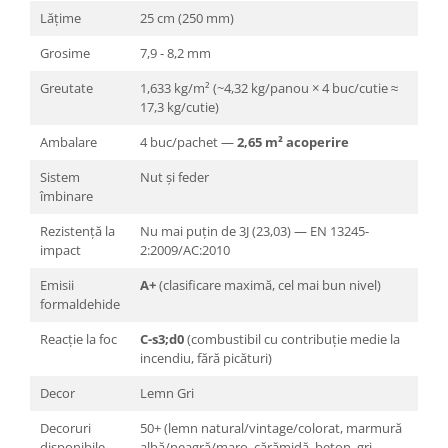
Lățime
25 cm (250 mm)
Grosime
7,9 - 8,2 mm
Greutate
1,633 kg/m² (~4,32 kg/panou × 4 buc/cutie ≈
17,3 kg/cutie)
Ambalare
4 buc/pachet —
2,65 m² acoperire
Sistem
Nut și feder
îmbinare
Rezistență la
Nu mai puțin de 3J (23,03) — EN 13245-
impact
2:2009/AC:2010
Emisii
A+
(clasificare maximă, cel mai bun nivel)
formaldehide
Reacție la foc
C-s3;d0
(combustibil cu contribuție medie la
incendiu, fără picături)
Decor
Lemn Gri
Decoruri
50+ (lemn natural/vintage/colorat, marmură
disponibile
albă/neagră/maro, cărămidă, beton, gri,