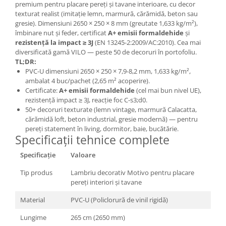
premium pentru placare pereți și tavane interioare, cu decor
texturat realist (imitație lemn, marmură, cărămidă, beton sau
gresie). Dimensiuni 2650 × 250 × 8 mm (greutate 1,633 kg/m²),
îmbinare nut și feder, certificat
A+ emisii formaldehide
și
rezistență la impact ≥ 3J
(EN 13245-2:2009/AC:2010). Cea mai
diversificată gamă VILO — peste 50 de decoruri în portofoliu.
TL;DR:
PVC-U dimensiuni 2650 × 250 × 7,9-8,2 mm, 1,633 kg/m²,
ambalat 4 buc/pachet (2,65 m² acoperire).
Certificate:
A+ emisii formaldehide
(cel mai bun nivel UE),
rezistență impact ≥ 3J, reacție foc C-s3;d0.
50+ decoruri texturate (lemn vintage, marmură Calacatta,
cărămidă loft, beton industrial, gresie modernă) — pentru
pereți statement în living, dormitor, baie, bucătărie.
Specificații tehnice complete
Specificație
Valoare
Tip produs
Lambriu decorativ Motivo pentru placare
pereți interiori și tavane
Material
PVC-U (Policlorură de vinil rigidă)
Lungime
265 cm (2650 mm)