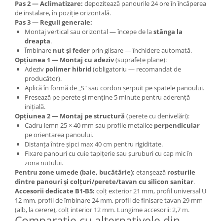
Pas 2 — Aclimatizare:
depozitează panourile 24 ore în încăperea
de instalare, în poziție orizontală.
Pas 3 — Reguli generale:
Montaj vertical sau orizontal — începe de la
stânga la
dreapta
.
Îmbinare
nut și feder
prin glisare — închidere automată.
Opțiunea 1 — Montaj cu adeziv
(suprafețe plane):
Adeziv
polimer hibrid
(obligatoriu — recomandat de
producător).
Aplică în formă de „S" sau cordon șerpuit pe spatele panoului.
Presează pe perete și menține 5 minute pentru aderență
inițială.
Opțiunea 2 — Montaj pe structură
(perete cu denivelări):
Cadru lemn 25 × 40 mm sau profile metalice
perpendicular
pe orientarea panoului.
Distanța între șipci max 40 cm pentru rigiditate.
Fixare panouri cu cuie tapițerie sau șuruburi cu cap mic în
zona nutului.
Pentru zone umede (baie, bucătărie):
etanșează
rosturile
dintre panouri și colțuri/perete/tavan cu silicon sanitar
.
Accesorii dedicate B1-B5:
colț exterior 21 mm, profil universal U
12 mm, profil de îmbinare 24 mm, profil de finisare tavan 29 mm
(alb, la cerere), colț interior 12 mm. Lungime accesorii: 2,7 m.
Comparație cu alternativele din