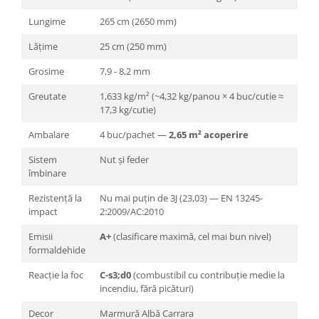
Lungime
265 cm (2650 mm)
Lățime
25 cm (250 mm)
Grosime
7,9 - 8,2 mm
Greutate
1,633 kg/m² (~4,32 kg/panou × 4 buc/cutie ≈
17,3 kg/cutie)
Ambalare
4 buc/pachet —
2,65 m² acoperire
Sistem
Nut și feder
îmbinare
Rezistență la
Nu mai puțin de 3J (23,03) — EN 13245-
impact
2:2009/AC:2010
Emisii
A+
(clasificare maximă, cel mai bun nivel)
formaldehide
Reacție la foc
C-s3;d0
(combustibil cu contribuție medie la
incendiu, fără picături)
Decor
Marmură Albă Carrara