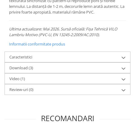
texturată sincronizat cu pattern-ul reproduce porii și fibrele
lemnului. La distanță de 1-2 m, decorurile lemn arată autentic. La
privire foarte apropiată, materialul rămâne PVC.
Ultima actualizare: Mai 2026. Sursă oficială: Fișa Tehnică VILO
Lambriu Motivo (PVC-U, EN 13245-2:2009/AC:2010).
Informatii conformitate produs
Caracteristici
Download (3)
Video
(1)
Review-uri
(0)
RECOMANDARI