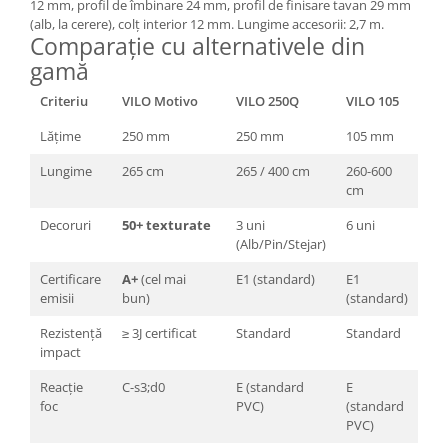
12 mm, profil de îmbinare 24 mm, profil de finisare tavan 29 mm
(alb, la cerere), colț interior 12 mm. Lungime accesorii: 2,7 m.
Comparație cu alternativele din
gamă
Criteriu
VILO Motivo
VILO 250Q
VILO 105
Lățime
250 mm
250 mm
105 mm
Lungime
265 cm
265 / 400 cm
260-600
cm
Decoruri
50+ texturate
3 uni
6 uni
(Alb/Pin/Stejar)
Certificare
A+
(cel mai
E1 (standard)
E1
emisii
bun)
(standard)
Rezistență
≥ 3J certificat
Standard
Standard
impact
Reacție
C-s3;d0
E (standard
E
foc
PVC)
(standard
PVC)