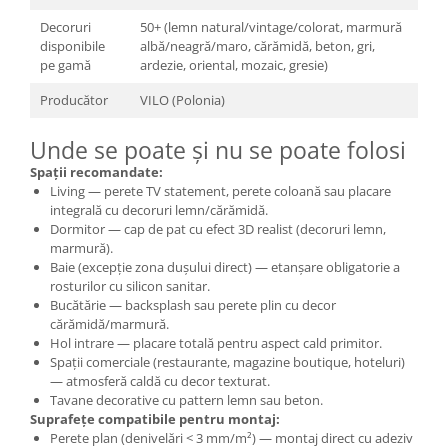
Decoruri
50+ (lemn natural/vintage/colorat, marmură
disponibile
albă/neagră/maro, cărămidă, beton, gri,
pe gamă
ardezie, oriental, mozaic, gresie)
Producător
VILO (Polonia)
Unde se poate și nu se poate folosi
Spații recomandate:
Living — perete TV statement, perete coloană sau placare
integrală cu decoruri lemn/cărămidă.
Dormitor — cap de pat cu efect 3D realist (decoruri lemn,
marmură).
Baie (excepție zona dușului direct) — etanșare obligatorie a
rosturilor cu silicon sanitar.
Bucătărie — backsplash sau perete plin cu decor
cărămidă/marmură.
Hol intrare — placare totală pentru aspect cald primitor.
Spații comerciale (restaurante, magazine boutique, hoteluri)
— atmosferă caldă cu decor texturat.
Tavane decorative cu pattern lemn sau beton.
Suprafețe compatibile pentru montaj:
Perete plan (denivelări < 3 mm/m²) — montaj direct cu adeziv