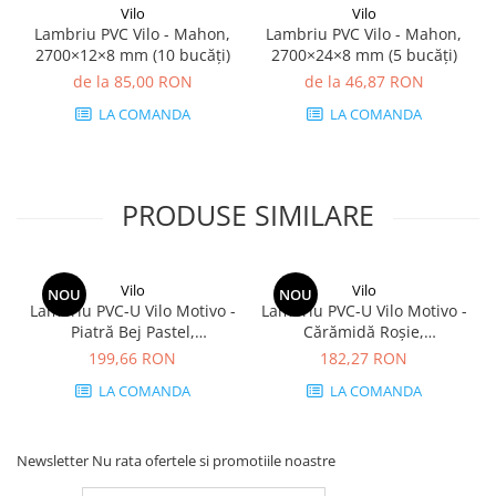
Vilo
Vilo
Lambriu PVC Vilo - Mahon,
Lambriu PVC Vilo - Mahon,
2700×12×8 mm (10 bucăți)
2700×24×8 mm (5 bucăți)
de la 85,00 RON
de la 46,87 RON
LA COMANDA
LA COMANDA
PRODUSE SIMILARE
Vilo
Vilo
NOU
NOU
Lambriu PVC-U Vilo Motivo -
Lambriu PVC-U Vilo Motivo -
Piatră Bej Pastel,
Cărămidă Roșie,
2650×250×8 mm, 2.65
2650×250×8 mm, 2.65
199,66 RON
182,27 RON
mp/cutie (4 bucăți)
mp/cutie (4 bucăți)
LA COMANDA
LA COMANDA
Newsletter
Nu rata ofertele si promotiile noastre