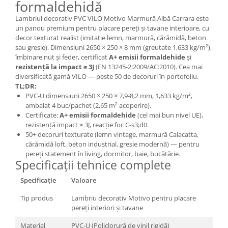
formaldehidă
Lambriul decorativ PVC VILO Motivo Marmură Albă Carrara este
un panou premium pentru placare pereți și tavane interioare, cu
decor texturat realist (imitație lemn, marmură, cărămidă, beton
sau gresie). Dimensiuni 2650 × 250 × 8 mm (greutate 1,633 kg/m²),
îmbinare nut și feder, certificat
A+ emisii formaldehide
și
rezistență la impact ≥ 3J
(EN 13245-2:2009/AC:2010). Cea mai
diversificată gamă VILO — peste 50 de decoruri în portofoliu.
TL;DR:
PVC-U dimensiuni 2650 × 250 × 7,9-8,2 mm, 1,633 kg/m²,
ambalat 4 buc/pachet (2,65 m² acoperire).
Certificate:
A+ emisii formaldehide
(cel mai bun nivel UE),
rezistență impact ≥ 3J, reacție foc C-s3;d0.
50+ decoruri texturate (lemn vintage, marmură Calacatta,
cărămidă loft, beton industrial, gresie modernă) — pentru
pereți statement în living, dormitor, baie, bucătărie.
Specificații tehnice complete
Specificație
Valoare
Tip produs
Lambriu decorativ Motivo pentru placare
pereți interiori și tavane
Material
PVC-U (Policlorură de vinil rigidă)