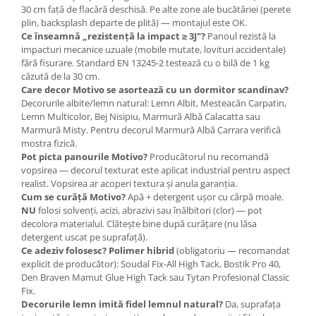
30 cm față de flacără deschisă. Pe alte zone ale bucătăriei (perete
plin, backsplash departe de plită) — montajul este OK.
Ce înseamnă „rezistență la impact ≥ 3J"?
Panoul rezistă la
impacturi mecanice uzuale (mobile mutate, lovituri accidentale)
fără fisurare. Standard EN 13245-2 testează cu o bilă de 1 kg
căzută de la 30 cm.
Care decor Motivo se asortează cu un dormitor scandinav?
Decorurile albite/lemn natural: Lemn Albit, Mesteacăn Carpatin,
Lemn Multicolor, Bej Nisipiu, Marmură Albă Calacatta sau
Marmură Misty. Pentru decorul Marmură Albă Carrara verifică
mostra fizică.
Pot picta panourile Motivo?
Producătorul nu recomandă
vopsirea — decorul texturat este aplicat industrial pentru aspect
realist. Vopsirea ar acoperi textura și anula garanția.
Cum se curăță Motivo?
Apă + detergent ușor cu cârpă moale.
NU
folosi solvenți, acizi, abrazivi sau înălbitori (clor) — pot
decolora materialul. Clătește bine după curățare (nu lăsa
detergent uscat pe suprafață).
Ce adeziv folosesc?
Polimer hibrid
(obligatoriu — recomandat
explicit de producător): Soudal Fix-All High Tack, Bostik Pro 40,
Den Braven Mamut Glue High Tack sau Tytan Profesional Classic
Fix.
Decorurile lemn imită fidel lemnul natural?
Da, suprafața