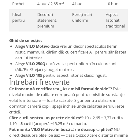
Pachet
4 buc / 2,65 m²
4 buc
10 buc
Ideal
Decoruri
Pereți mari
Aspect
pentru
statement,
uniformi
listonat
premium
tradițional
Ghid de selecție:
Alege
VILO Motivo
dacă vrei un decor spectaculos (lemn
rustic, marmură, cărămidă) cu certificare A+ pentru sănătatea
aerului interior.
Alege
VILO 250Q
dacă vrei aspect uniform în culoare uni
(Alb/Pin/Stejar) și buget mai mic.
Alege
VILO 105
pentru aspect listonat clasic îngust.
Întrebări frecvente
Ce înseamnă certificarea „A+ emisii formaldehide"?
Este
nivelul maxim de calitate europeană pentru emisii de substanțe
volatile interioare — foarte scăzute. Sigur pentru utilizare în
dormitor, cameră copii, spații închise unde calitatea aerului este
critică.
Câte cutii pentru un perete de 10 m²?
10 ÷ 2,65 = 3,77 cutii ×
1,10 =
5 cutii
(acoperă ~13,25 m² cu marja).
Pot monta VILO Motivo în bucătărie deasupra plitei?
NU
direct deasupra plitei pe gaz — clasa C-s3;d0 cere distanță minimă