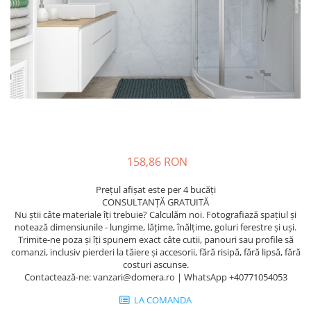
158,86 RON
Prețul afișat este per 4 bucăți
CONSULTANȚĂ GRATUITĂ
Nu știi câte materiale îți trebuie? Calculăm noi. Fotografiază spațiul și
notează dimensiunile - lungime, lățime, înălțime, goluri ferestre și uși.
Trimite-ne poza și îți spunem exact câte cutii, panouri sau profile să
comanzi, inclusiv pierderi la tăiere și accesorii, fără risipă, fără lipsă, fără
costuri ascunse.
Contactează-ne: vanzari@domera.ro | WhatsApp +40771054053
LA COMANDA