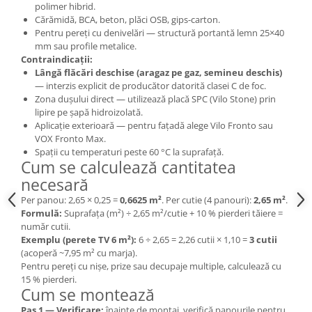
polimer hibrid.
Cărămidă, BCA, beton, plăci OSB, gips-carton.
Pentru pereți cu denivelări — structură portantă lemn 25×40
mm sau profile metalice.
Contraindicații:
Lângă flăcări deschise (aragaz pe gaz, semineu deschis)
— interzis explicit de producător datorită clasei C de foc.
Zona dușului direct — utilizează placă SPC (Vilo Stone) prin
lipire pe șapă hidroizolată.
Aplicație exterioară — pentru fațadă alege Vilo Fronto sau
VOX Fronto Max.
Spații cu temperaturi peste 60 °C la suprafață.
Cum se calculează cantitatea
necesară
Per panou: 2,65 × 0,25 =
0,6625 m²
. Per cutie (4 panouri):
2,65 m²
.
Formulă:
Suprafața (m²) ÷ 2,65 m²/cutie + 10 % pierderi tăiere =
număr cutii.
Exemplu (perete TV 6 m²):
6 ÷ 2,65 = 2,26 cutii × 1,10 =
3 cutii
(acoperă ~7,95 m² cu marja).
Pentru pereți cu nișe, prize sau decupaje multiple, calculează cu
15 % pierderi.
Cum se montează
Pas 1 — Verificare:
înainte de montaj, verifică panourile pentru