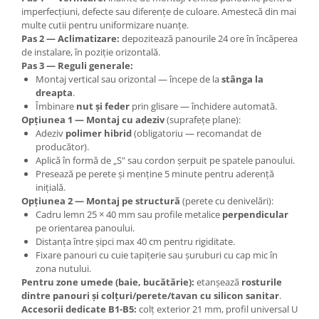
imperfecțiuni, defecte sau diferențe de culoare. Amestecă din mai
multe cutii pentru uniformizare nuanțe.
Pas 2 — Aclimatizare:
depozitează panourile 24 ore în încăperea
de instalare, în poziție orizontală.
Pas 3 — Reguli generale:
Montaj vertical sau orizontal — începe de la
stânga la
dreapta
.
Îmbinare
nut și feder
prin glisare — închidere automată.
Opțiunea 1 — Montaj cu adeziv
(suprafețe plane):
Adeziv
polimer hibrid
(obligatoriu — recomandat de
producător).
Aplică în formă de „S" sau cordon șerpuit pe spatele panoului.
Presează pe perete și menține 5 minute pentru aderență
inițială.
Opțiunea 2 — Montaj pe structură
(perete cu denivelări):
Cadru lemn 25 × 40 mm sau profile metalice
perpendicular
pe orientarea panoului.
Distanța între șipci max 40 cm pentru rigiditate.
Fixare panouri cu cuie tapițerie sau șuruburi cu cap mic în
zona nutului.
Pentru zone umede (baie, bucătărie):
etanșează
rosturile
dintre panouri și colțuri/perete/tavan cu silicon sanitar
.
Accesorii dedicate B1-B5:
colț exterior 21 mm, profil universal U