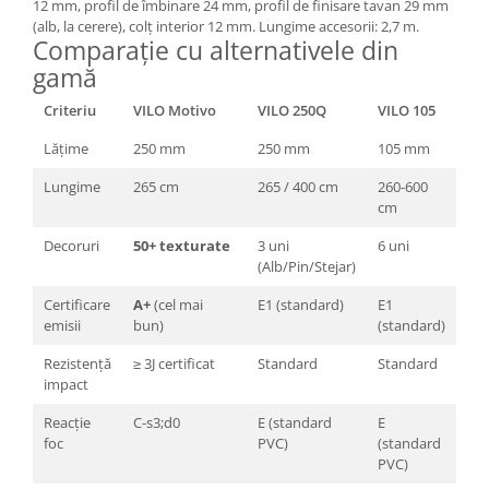
12 mm, profil de îmbinare 24 mm, profil de finisare tavan 29 mm
(alb, la cerere), colț interior 12 mm. Lungime accesorii: 2,7 m.
Comparație cu alternativele din
gamă
Criteriu
VILO Motivo
VILO 250Q
VILO 105
Lățime
250 mm
250 mm
105 mm
Lungime
265 cm
265 / 400 cm
260-600
cm
Decoruri
50+ texturate
3 uni
6 uni
(Alb/Pin/Stejar)
Certificare
A+
(cel mai
E1 (standard)
E1
emisii
bun)
(standard)
Rezistență
≥ 3J certificat
Standard
Standard
impact
Reacție
C-s3;d0
E (standard
E
foc
PVC)
(standard
PVC)