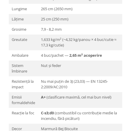
Lungime
265 cm (2650 mm)
Lățime
25 cm (250 mm)
Grosime
7,9 - 8,2 mm
Greutate
1,633 kg/m² (~4,32 kg/panou × 4 buc/cutie ≈
17,3 kg/cutie)
Ambalare
4 buc/pachet —
2,65 m² acoperire
Sistem
Nut și feder
îmbinare
Rezistență la
Nu mai puțin de 3J (23,03) — EN 13245-
impact
2:2009/AC:2010
Emisii
A+
(clasificare maximă, cel mai bun nivel)
formaldehide
Reacție la foc
C-s3;d0
(combustibil cu contribuție medie la
incendiu, fără picături)
Decor
Marmură Bej Biscuite