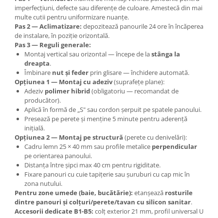
imperfecțiuni, defecte sau diferențe de culoare. Amestecă din mai
multe cutii pentru uniformizare nuanțe.
Pas 2 — Aclimatizare:
depozitează panourile 24 ore în încăperea
de instalare, în poziție orizontală.
Pas 3 — Reguli generale:
Montaj vertical sau orizontal — începe de la
stânga la
dreapta
.
Îmbinare
nut și feder
prin glisare — închidere automată.
Opțiunea 1 — Montaj cu adeziv
(suprafețe plane):
Adeziv
polimer hibrid
(obligatoriu — recomandat de
producător).
Aplică în formă de „S" sau cordon șerpuit pe spatele panoului.
Presează pe perete și menține 5 minute pentru aderență
inițială.
Opțiunea 2 — Montaj pe structură
(perete cu denivelări):
Cadru lemn 25 × 40 mm sau profile metalice
perpendicular
pe orientarea panoului.
Distanța între șipci max 40 cm pentru rigiditate.
Fixare panouri cu cuie tapițerie sau șuruburi cu cap mic în
zona nutului.
Pentru zone umede (baie, bucătărie):
etanșează
rosturile
dintre panouri și colțuri/perete/tavan cu silicon sanitar
.
Accesorii dedicate B1-B5:
colț exterior 21 mm, profil universal U