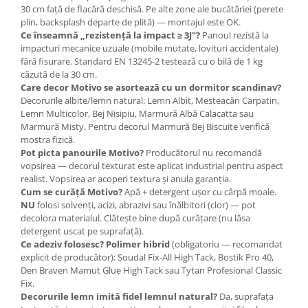
30 cm față de flacără deschisă. Pe alte zone ale bucătăriei (perete
plin, backsplash departe de plită) — montajul este OK.
Ce înseamnă „rezistență la impact ≥ 3J"?
Panoul rezistă la
impacturi mecanice uzuale (mobile mutate, lovituri accidentale)
fără fisurare. Standard EN 13245-2 testează cu o bilă de 1 kg
căzută de la 30 cm.
Care decor Motivo se asortează cu un dormitor scandinav?
Decorurile albite/lemn natural: Lemn Albit, Mesteacăn Carpatin,
Lemn Multicolor, Bej Nisipiu, Marmură Albă Calacatta sau
Marmură Misty. Pentru decorul Marmură Bej Biscuite verifică
mostra fizică.
Pot picta panourile Motivo?
Producătorul nu recomandă
vopsirea — decorul texturat este aplicat industrial pentru aspect
realist. Vopsirea ar acoperi textura și anula garanția.
Cum se curăță Motivo?
Apă + detergent ușor cu cârpă moale.
NU
folosi solvenți, acizi, abrazivi sau înălbitori (clor) — pot
decolora materialul. Clătește bine după curățare (nu lăsa
detergent uscat pe suprafață).
Ce adeziv folosesc?
Polimer hibrid
(obligatoriu — recomandat
explicit de producător): Soudal Fix-All High Tack, Bostik Pro 40,
Den Braven Mamut Glue High Tack sau Tytan Profesional Classic
Fix.
Decorurile lemn imită fidel lemnul natural?
Da, suprafața