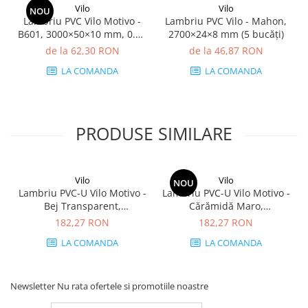
Vilo
Vilo
NOU
Lambriu PVC Vilo Motivo -
Lambriu PVC Vilo - Mahon,
B601, 3000×50×10 mm, 0.75
2700×24×8 mm (5 bucăți)
mp/cutie (5 bucăți)
de la 62,30 RON
de la 46,87 RON
LA COMANDA
LA COMANDA
PRODUSE SIMILARE
Vilo
Vilo
NOU
Lambriu PVC-U Vilo Motivo -
Lambriu PVC-U Vilo Motivo -
Bej Transparent,
Cărămidă Maro,
2650×250×8 mm, 2.65
2650×250×8 mm, 2.65
182,27 RON
182,27 RON
mp/cutie (4 bucăți)
mp/cutie (4 bucăți)
LA COMANDA
LA COMANDA
Newsletter
Nu rata ofertele si promotiile noastre