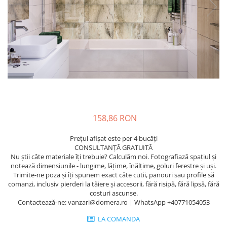
158,86 RON
Prețul afișat este per 4 bucăți
CONSULTANȚĂ GRATUITĂ
Nu știi câte materiale îți trebuie? Calculăm noi. Fotografiază spațiul și
notează dimensiunile - lungime, lățime, înălțime, goluri ferestre și uși.
Trimite-ne poza și îți spunem exact câte cutii, panouri sau profile să
comanzi, inclusiv pierderi la tăiere și accesorii, fără risipă, fără lipsă, fără
costuri ascunse.
Contactează-ne: vanzari@domera.ro | WhatsApp +40771054053
LA COMANDA