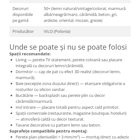
Decoruri
50+ (lemn natural/vintage/colorat, marmură
disponibile
albă/neagră/maro, cărămidă, beton, gri,
pe gamă
ardezie, oriental, mozaic, gresie)
Producător
VILO (Polonia)
Unde se poate și nu se poate folosi
Spații recomandate:
Living — perete TV statement, perete coloană sau placare
integrală cu decoruri lemn/cărămidă.
Dormitor — cap de pat cu efect 3D realist (decoruri lemn,
marmură).
Baie (excepție zona dușului direct) — etanșare obligatorie a
rosturilor cu silicon sanitar.
Bucătărie — backsplash sau perete plin cu decor
cărămidă/marmură.
Hol intrare — placare totală pentru aspect cald primitor.
Spații comerciale (restaurante, magazine boutique, hoteluri)
— atmosferă caldă cu decor texturat.
Tavane decorative cu pattern lemn sau beton.
Suprafețe compatibile pentru montaj:
Perete plan (denivelări < 3 mm/m²) — montaj direct cu adeziv