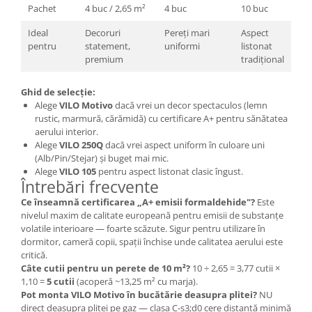
Pachet
4 buc / 2,65 m²
4 buc
10 buc
Ideal
Decoruri
Pereți mari
Aspect
pentru
statement,
uniformi
listonat
premium
tradițional
Ghid de selecție:
Alege
VILO Motivo
dacă vrei un decor spectaculos (lemn
rustic, marmură, cărămidă) cu certificare A+ pentru sănătatea
aerului interior.
Alege
VILO 250Q
dacă vrei aspect uniform în culoare uni
(Alb/Pin/Stejar) și buget mai mic.
Alege
VILO 105
pentru aspect listonat clasic îngust.
Întrebări frecvente
Ce înseamnă certificarea „A+ emisii formaldehide"?
Este
nivelul maxim de calitate europeană pentru emisii de substanțe
volatile interioare — foarte scăzute. Sigur pentru utilizare în
dormitor, cameră copii, spații închise unde calitatea aerului este
critică.
Câte cutii pentru un perete de 10 m²?
10 ÷ 2,65 = 3,77 cutii ×
1,10 =
5 cutii
(acoperă ~13,25 m² cu marja).
Pot monta VILO Motivo în bucătărie deasupra plitei?
NU
direct deasupra plitei pe gaz — clasa C-s3;d0 cere distanță minimă