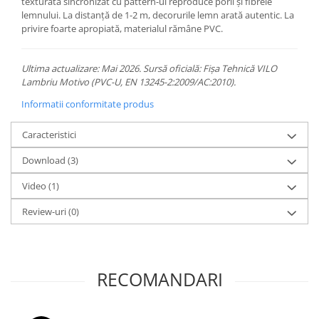
texturată sincronizat cu pattern-ul reproduce porii și fibrele
lemnului. La distanță de 1-2 m, decorurile lemn arată autentic. La
privire foarte apropiată, materialul rămâne PVC.
Ultima actualizare: Mai 2026. Sursă oficială: Fișa Tehnică VILO
Lambriu Motivo (PVC-U, EN 13245-2:2009/AC:2010).
Informatii conformitate produs
Caracteristici
Download (3)
Video
(1)
Review-uri
(0)
RECOMANDARI