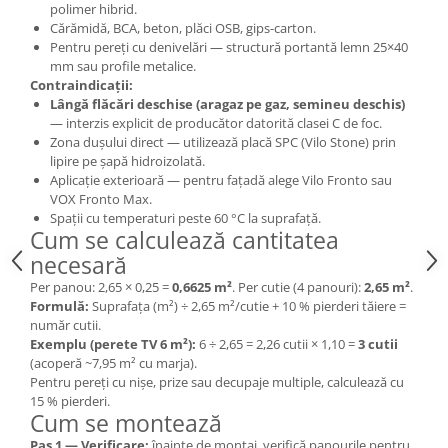
polimer hibrid.
Cărămidă, BCA, beton, plăci OSB, gips-carton.
Pentru pereți cu denivelări — structură portantă lemn 25×40
mm sau profile metalice.
Contraindicații:
Lângă flăcări deschise (aragaz pe gaz, semineu deschis)
— interzis explicit de producător datorită clasei C de foc.
Zona dușului direct — utilizează placă SPC (Vilo Stone) prin
lipire pe șapă hidroizolată.
Aplicație exterioară — pentru fațadă alege Vilo Fronto sau
VOX Fronto Max.
Spații cu temperaturi peste 60 °C la suprafață.
Cum se calculează cantitatea
necesară
Per panou: 2,65 × 0,25 =
0,6625 m²
. Per cutie (4 panouri):
2,65 m²
.
Formulă:
Suprafața (m²) ÷ 2,65 m²/cutie + 10 % pierderi tăiere =
număr cutii.
Exemplu (perete TV 6 m²):
6 ÷ 2,65 = 2,26 cutii × 1,10 =
3 cutii
(acoperă ~7,95 m² cu marja).
Pentru pereți cu nișe, prize sau decupaje multiple, calculează cu
15 % pierderi.
Cum se montează
Pas 1 — Verificare:
înainte de montaj, verifică panourile pentru