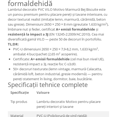
formaldehidă
Lambriul decorativ PVC VILO Motivo Marmură Bej Biscuite este
un panou premium pentru placare pereți și tavane interioare, cu
decor texturat realist (imitație lemn, marmură, cărămidă, beton
sau gresie). Dimensiuni 2650 × 250 × 8 mm (greutate 1,633 kg/m²),
îmbinare nut și feder, certificat
A+ emisii formaldehide
și
rezistență la impact ≥ 3J
(EN 13245-2:2009/AC:2010). Cea mai
diversificată gamă VILO — peste 50 de decoruri în portofoliu.
TL;DR:
PVC-U dimensiuni 2650 × 250 × 7,9-8,2 mm, 1,633 kg/m²,
ambalat 4 buc/pachet (2,65 m² acoperire).
Certificate:
A+ emisii formaldehide
(cel mai bun nivel UE),
rezistență impact ≥ 3J, reacție foc C-s3;d0.
50+ decoruri texturate (lemn vintage, marmură Calacatta,
cărămidă loft, beton industrial, gresie modernă) — pentru
pereți statement în living, dormitor, baie, bucătărie.
Specificații tehnice complete
Specificație
Valoare
Tip produs
Lambriu decorativ Motivo pentru placare
pereți interiori și tavane
Material
PVC-U (Policlorură de vinil rigidă)