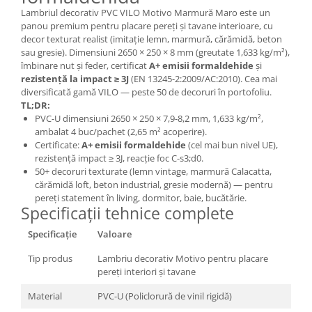
Lambriul decorativ PVC VILO Motivo Marmură Maro este un
panou premium pentru placare pereți și tavane interioare, cu
decor texturat realist (imitație lemn, marmură, cărămidă, beton
sau gresie). Dimensiuni 2650 × 250 × 8 mm (greutate 1,633 kg/m²),
îmbinare nut și feder, certificat
A+ emisii formaldehide
și
rezistență la impact ≥ 3J
(EN 13245-2:2009/AC:2010). Cea mai
diversificată gamă VILO — peste 50 de decoruri în portofoliu.
TL;DR:
PVC-U dimensiuni 2650 × 250 × 7,9-8,2 mm, 1,633 kg/m²,
ambalat 4 buc/pachet (2,65 m² acoperire).
Certificate:
A+ emisii formaldehide
(cel mai bun nivel UE),
rezistență impact ≥ 3J, reacție foc C-s3;d0.
50+ decoruri texturate (lemn vintage, marmură Calacatta,
cărămidă loft, beton industrial, gresie modernă) — pentru
pereți statement în living, dormitor, baie, bucătărie.
Specificații tehnice complete
Specificație
Valoare
Tip produs
Lambriu decorativ Motivo pentru placare
pereți interiori și tavane
Material
PVC-U (Policlorură de vinil rigidă)