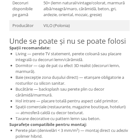
Decoruri
50+ (lemn natural/vintage/colorat, marmură
disponibile
albă/neagră/maro, cărămidă, beton, gri,
pe gamă
ardezie, oriental, mozaic, gresie)
Producător
VILO (Polonia)
Unde se poate și nu se poate folosi
Spații recomandate:
Living — perete TV statement, perete coloană sau placare
integrală cu decoruri lemn/cărămidă.
Dormitor — cap de pat cu efect 3D realist (decoruri lemn,
marmură).
Baie (excepție zona dușului direct) — etanșare obligatorie a
rosturilor cu silicon sanitar.
Bucătărie — backsplash sau perete plin cu decor
cărămidă/marmură.
Hol intrare — placare totală pentru aspect cald primitor.
Spații comerciale (restaurante, magazine boutique, hoteluri)
— atmosferă caldă cu decor texturat.
Tavane decorative cu pattern lemn sau beton.
Suprafețe compatibile pentru montaj:
Perete plan (denivelări < 3 mm/m²) — montaj direct cu adeziv
polimer hibrid.