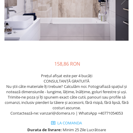
158,86 RON
Prețul afișat este per 4 bucăți
CONSULTANȚĂ GRATUITĂ
Nu știi câte materiale îți trebuie? Calculăm noi. Fotografiază spațiul și
notează dimensiunile - lungime, lățime, înălțime, goluri ferestre și uși.
Trimite-ne poza și îți spunem exact câte cutii, panouri sau profile să
comanzi, inclusiv pierderi la tăiere și accesorii, fără risipă, fără lipsă, fără
costuri ascunse.
Contactează-ne: vanzari@domera.ro | WhatsApp +40771054053
LA COMANDA
Durata de livrare:
Minim 25 Zile Lucrătoare