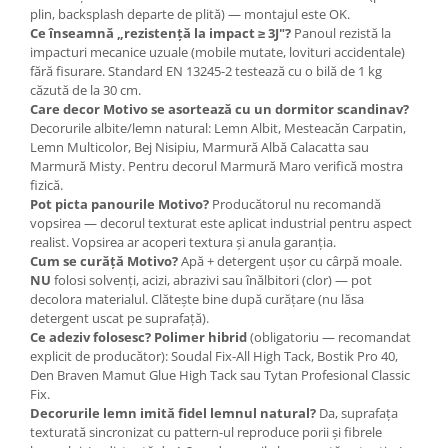
plin, backsplash departe de plită) — montajul este OK.
Ce înseamnă „rezistență la impact ≥ 3J"?
Panoul rezistă la
impacturi mecanice uzuale (mobile mutate, lovituri accidentale)
fără fisurare. Standard EN 13245-2 testează cu o bilă de 1 kg
căzută de la 30 cm.
Care decor Motivo se asortează cu un dormitor scandinav?
Decorurile albite/lemn natural: Lemn Albit, Mesteacăn Carpatin,
Lemn Multicolor, Bej Nisipiu, Marmură Albă Calacatta sau
Marmură Misty. Pentru decorul Marmură Maro verifică mostra
fizică.
Pot picta panourile Motivo?
Producătorul nu recomandă
vopsirea — decorul texturat este aplicat industrial pentru aspect
realist. Vopsirea ar acoperi textura și anula garanția.
Cum se curăță Motivo?
Apă + detergent ușor cu cârpă moale.
NU
folosi solvenți, acizi, abrazivi sau înălbitori (clor) — pot
decolora materialul. Clătește bine după curățare (nu lăsa
detergent uscat pe suprafață).
Ce adeziv folosesc?
Polimer hibrid
(obligatoriu — recomandat
explicit de producător): Soudal Fix-All High Tack, Bostik Pro 40,
Den Braven Mamut Glue High Tack sau Tytan Profesional Classic
Fix.
Decorurile lemn imită fidel lemnul natural?
Da, suprafața
texturată sincronizat cu pattern-ul reproduce porii și fibrele