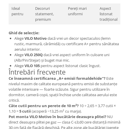
Ideal
Decoruri
Pereți mari
Aspect
pentru
statement,
uniformi
listonat
premium
tradițional
Ghid de selecție:
Alege
VILO Motivo
dacă vrei un decor spectaculos (lemn
rustic, marmură, cărămidă) cu certificare A+ pentru sănătatea
aerului interior.
Alege
VILO 250Q
dacă vrei aspect uniform în culoare uni
(Alb/Pin/Stejar) și buget mai mic.
Alege
VILO 105
pentru aspect listonat clasic îngust.
Întrebări frecvente
Ce înseamnă certificarea „A+ emisii formaldehide"?
Este
nivelul maxim de calitate europeană pentru emisii de substanțe
volatile interioare — foarte scăzute. Sigur pentru utilizare în
dormitor, cameră copii, spații închise unde calitatea aerului este
critică.
Câte cutii pentru un perete de 10 m²?
10 ÷ 2,65 = 3,77 cutii ×
1,10 =
5 cutii
(acoperă ~13,25 m² cu marja).
Pot monta VILO Motivo în bucătărie deasupra plitei?
NU
direct deasupra plitei pe gaz — clasa C-s3;d0 cere distanță minimă
30 cm față de flacără deschisă. Pe alte zone ale bucătăriei (perete