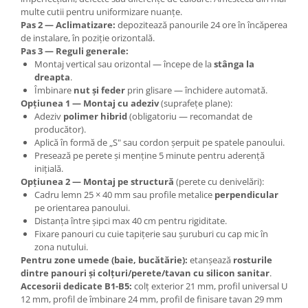
multe cutii pentru uniformizare nuanțe.
Pas 2 — Aclimatizare:
depozitează panourile 24 ore în încăperea
de instalare, în poziție orizontală.
Pas 3 — Reguli generale:
Montaj vertical sau orizontal — începe de la
stânga la
dreapta
.
Îmbinare
nut și feder
prin glisare — închidere automată.
Opțiunea 1 — Montaj cu adeziv
(suprafețe plane):
Adeziv
polimer hibrid
(obligatoriu — recomandat de
producător).
Aplică în formă de „S" sau cordon șerpuit pe spatele panoului.
Presează pe perete și menține 5 minute pentru aderență
inițială.
Opțiunea 2 — Montaj pe structură
(perete cu denivelări):
Cadru lemn 25 × 40 mm sau profile metalice
perpendicular
pe orientarea panoului.
Distanța între șipci max 40 cm pentru rigiditate.
Fixare panouri cu cuie tapițerie sau șuruburi cu cap mic în
zona nutului.
Pentru zone umede (baie, bucătărie):
etanșează
rosturile
dintre panouri și colțuri/perete/tavan cu silicon sanitar
.
Accesorii dedicate B1-B5:
colț exterior 21 mm, profil universal U
12 mm, profil de îmbinare 24 mm, profil de finisare tavan 29 mm