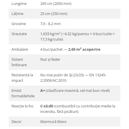
Lungime
265 cm (2650 mm)
Lățime
25 cm (250 mm)
Grosime
7,9 - 8,2 mm
Greutate
1,633 kg/m² (~4,32 kg/panou × 4 buc/cutie ≈
17,3 kg/cutie)
Ambalare
4 buc/pachet —
2,65 m² acoperire
Sistem
Nut și feder
îmbinare
Rezistență la
Nu mai puțin de 3J (23,03) — EN 13245-
impact
2:2009/AC:2010
Emisii
A+
(clasificare maximă, cel mai bun nivel)
formaldehide
Reacție la foc
C-s3;d0
(combustibil cu contribuție medie la
incendiu, fără picături)
Decor
Marmură Maro