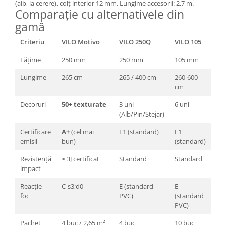
(alb, la cerere), colț interior 12 mm. Lungime accesorii: 2,7 m.
Comparație cu alternativele din
gamă
Criteriu
VILO Motivo
VILO 250Q
VILO 105
Lățime
250 mm
250 mm
105 mm
Lungime
265 cm
265 / 400 cm
260-600
cm
Decoruri
50+ texturate
3 uni
6 uni
(Alb/Pin/Stejar)
Certificare
A+
(cel mai
E1 (standard)
E1
emisii
bun)
(standard)
Rezistență
≥ 3J certificat
Standard
Standard
impact
Reacție
C-s3;d0
E (standard
E
foc
PVC)
(standard
PVC)
Pachet
4 buc / 2,65 m²
4 buc
10 buc