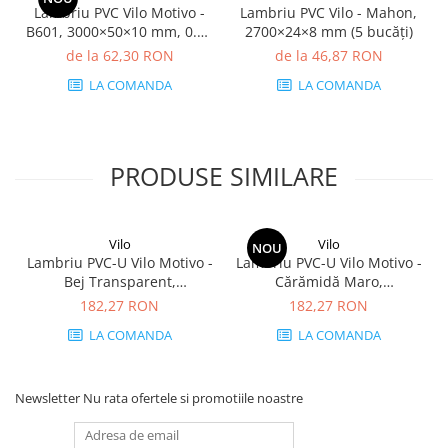
Lambriu PVC Vilo Motivo -
Lambriu PVC Vilo - Mahon,
B601, 3000×50×10 mm, 0.75
2700×24×8 mm (5 bucăți)
mp/cutie (5 bucăți)
de la 62,30 RON
de la 46,87 RON
LA COMANDA
LA COMANDA
PRODUSE SIMILARE
Vilo
Vilo
NOU
Lambriu PVC-U Vilo Motivo -
Lambriu PVC-U Vilo Motivo -
Bej Transparent,
Cărămidă Maro,
2650×250×8 mm, 2.65
2650×250×8 mm, 2.65
182,27 RON
182,27 RON
mp/cutie (4 bucăți)
mp/cutie (4 bucăți)
LA COMANDA
LA COMANDA
Newsletter
Nu rata ofertele si promotiile noastre