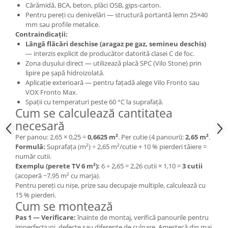
Cărămidă, BCA, beton, plăci OSB, gips-carton.
Pentru pereți cu denivelări — structură portantă lemn 25×40
mm sau profile metalice.
Contraindicații:
Lângă flăcări deschise (aragaz pe gaz, semineu deschis)
— interzis explicit de producător datorită clasei C de foc.
Zona dușului direct — utilizează placă SPC (Vilo Stone) prin
lipire pe șapă hidroizolată.
Aplicație exterioară — pentru fațadă alege Vilo Fronto sau
VOX Fronto Max.
Spații cu temperaturi peste 60 °C la suprafață.
Cum se calculează cantitatea
necesară
Per panou: 2,65 × 0,25 =
0,6625 m²
. Per cutie (4 panouri):
2,65 m²
.
Formulă:
Suprafața (m²) ÷ 2,65 m²/cutie + 10 % pierderi tăiere =
număr cutii.
Exemplu (perete TV 6 m²):
6 ÷ 2,65 = 2,26 cutii × 1,10 =
3 cutii
(acoperă ~7,95 m² cu marja).
Pentru pereți cu nișe, prize sau decupaje multiple, calculează cu
15 % pierderi.
Cum se montează
Pas 1 — Verificare:
înainte de montaj, verifică panourile pentru
imperfecțiuni, defecte sau diferențe de culoare. Amestecă din mai