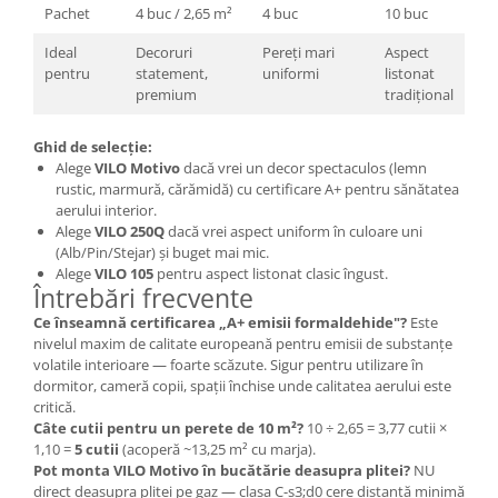
Pachet
4 buc / 2,65 m²
4 buc
10 buc
Ideal
Decoruri
Pereți mari
Aspect
pentru
statement,
uniformi
listonat
premium
tradițional
Ghid de selecție:
Alege
VILO Motivo
dacă vrei un decor spectaculos (lemn
rustic, marmură, cărămidă) cu certificare A+ pentru sănătatea
aerului interior.
Alege
VILO 250Q
dacă vrei aspect uniform în culoare uni
(Alb/Pin/Stejar) și buget mai mic.
Alege
VILO 105
pentru aspect listonat clasic îngust.
Întrebări frecvente
Ce înseamnă certificarea „A+ emisii formaldehide"?
Este
nivelul maxim de calitate europeană pentru emisii de substanțe
volatile interioare — foarte scăzute. Sigur pentru utilizare în
dormitor, cameră copii, spații închise unde calitatea aerului este
critică.
Câte cutii pentru un perete de 10 m²?
10 ÷ 2,65 = 3,77 cutii ×
1,10 =
5 cutii
(acoperă ~13,25 m² cu marja).
Pot monta VILO Motivo în bucătărie deasupra plitei?
NU
direct deasupra plitei pe gaz — clasa C-s3;d0 cere distanță minimă