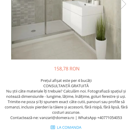
158,78 RON
Prețul afișat este per 4 bucăți
CONSULTANȚĂ GRATUITĂ
Nu știi câte materiale îți trebuie? Calculăm noi. Fotografiază spațiul și
notează dimensiunile - lungime, lățime, înălțime, goluri ferestre și uși.
Trimite-ne poza și îți spunem exact câte cutii, panouri sau profile să
comanzi, inclusiv pierderi la tăiere și accesorii, fără risipă, fără lipsă, fără
costuri ascunse.
Contactează-ne: vanzari@domera.ro | WhatsApp +40771054053
LA COMANDA