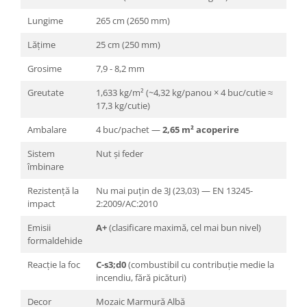
Lungime
265 cm (2650 mm)
Lățime
25 cm (250 mm)
Grosime
7,9 - 8,2 mm
Greutate
1,633 kg/m² (~4,32 kg/panou × 4 buc/cutie ≈
17,3 kg/cutie)
Ambalare
4 buc/pachet —
2,65 m² acoperire
Sistem
Nut și feder
îmbinare
Rezistență la
Nu mai puțin de 3J (23,03) — EN 13245-
impact
2:2009/AC:2010
Emisii
A+
(clasificare maximă, cel mai bun nivel)
formaldehide
Reacție la foc
C-s3;d0
(combustibil cu contribuție medie la
incendiu, fără picături)
Decor
Mozaic Marmură Albă