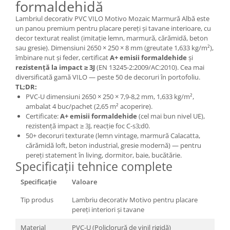
formaldehidă
Lambriul decorativ PVC VILO Motivo Mozaic Marmură Albă este
un panou premium pentru placare pereți și tavane interioare, cu
decor texturat realist (imitație lemn, marmură, cărămidă, beton
sau gresie). Dimensiuni 2650 × 250 × 8 mm (greutate 1,633 kg/m²),
îmbinare nut și feder, certificat
A+ emisii formaldehide
și
rezistență la impact ≥ 3J
(EN 13245-2:2009/AC:2010). Cea mai
diversificată gamă VILO — peste 50 de decoruri în portofoliu.
TL;DR:
PVC-U dimensiuni 2650 × 250 × 7,9-8,2 mm, 1,633 kg/m²,
ambalat 4 buc/pachet (2,65 m² acoperire).
Certificate:
A+ emisii formaldehide
(cel mai bun nivel UE),
rezistență impact ≥ 3J, reacție foc C-s3;d0.
50+ decoruri texturate (lemn vintage, marmură Calacatta,
cărămidă loft, beton industrial, gresie modernă) — pentru
pereți statement în living, dormitor, baie, bucătărie.
Specificații tehnice complete
Specificație
Valoare
Tip produs
Lambriu decorativ Motivo pentru placare
pereți interiori și tavane
Material
PVC-U (Policlorură de vinil rigidă)