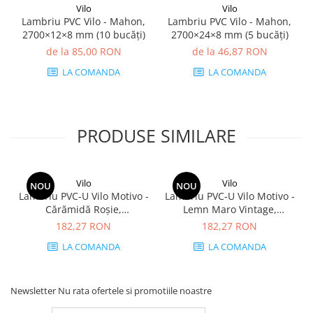
Vilo
Vilo
Lambriu PVC Vilo - Mahon,
Lambriu PVC Vilo - Mahon,
2700×12×8 mm (10 bucăți)
2700×24×8 mm (5 bucăți)
de la 85,00 RON
de la 46,87 RON
LA COMANDA
LA COMANDA
PRODUSE SIMILARE
Vilo
Vilo
NOU
NOU
Lambriu PVC-U Vilo Motivo -
Lambriu PVC-U Vilo Motivo -
Cărămidă Roșie,
Lemn Maro Vintage,
2650×250×8 mm, 2.65
2650×250×8 mm, 2.65
182,27 RON
182,27 RON
mp/cutie (4 bucăți)
mp/cutie (4 bucăți)
LA COMANDA
LA COMANDA
Newsletter
Nu rata ofertele si promotiile noastre