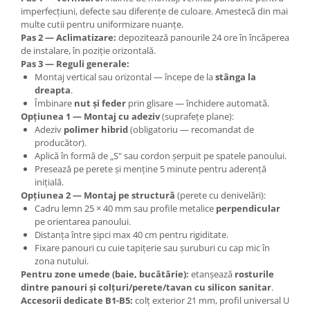
imperfecțiuni, defecte sau diferențe de culoare. Amestecă din mai
multe cutii pentru uniformizare nuanțe.
Pas 2 — Aclimatizare:
depozitează panourile 24 ore în încăperea
de instalare, în poziție orizontală.
Pas 3 — Reguli generale:
Montaj vertical sau orizontal — începe de la
stânga la
dreapta
.
Îmbinare
nut și feder
prin glisare — închidere automată.
Opțiunea 1 — Montaj cu adeziv
(suprafețe plane):
Adeziv
polimer hibrid
(obligatoriu — recomandat de
producător).
Aplică în formă de „S" sau cordon șerpuit pe spatele panoului.
Presează pe perete și menține 5 minute pentru aderență
inițială.
Opțiunea 2 — Montaj pe structură
(perete cu denivelări):
Cadru lemn 25 × 40 mm sau profile metalice
perpendicular
pe orientarea panoului.
Distanța între șipci max 40 cm pentru rigiditate.
Fixare panouri cu cuie tapițerie sau șuruburi cu cap mic în
zona nutului.
Pentru zone umede (baie, bucătărie):
etanșează
rosturile
dintre panouri și colțuri/perete/tavan cu silicon sanitar
.
Accesorii dedicate B1-B5:
colț exterior 21 mm, profil universal U