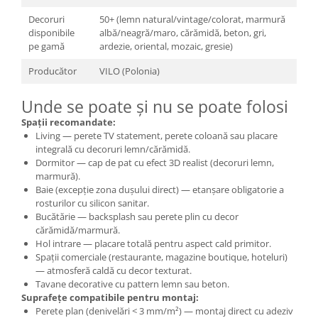
Decoruri
50+ (lemn natural/vintage/colorat, marmură
disponibile
albă/neagră/maro, cărămidă, beton, gri,
pe gamă
ardezie, oriental, mozaic, gresie)
Producător
VILO (Polonia)
Unde se poate și nu se poate folosi
Spații recomandate:
Living — perete TV statement, perete coloană sau placare
integrală cu decoruri lemn/cărămidă.
Dormitor — cap de pat cu efect 3D realist (decoruri lemn,
marmură).
Baie (excepție zona dușului direct) — etanșare obligatorie a
rosturilor cu silicon sanitar.
Bucătărie — backsplash sau perete plin cu decor
cărămidă/marmură.
Hol intrare — placare totală pentru aspect cald primitor.
Spații comerciale (restaurante, magazine boutique, hoteluri)
— atmosferă caldă cu decor texturat.
Tavane decorative cu pattern lemn sau beton.
Suprafețe compatibile pentru montaj:
Perete plan (denivelări < 3 mm/m²) — montaj direct cu adeziv