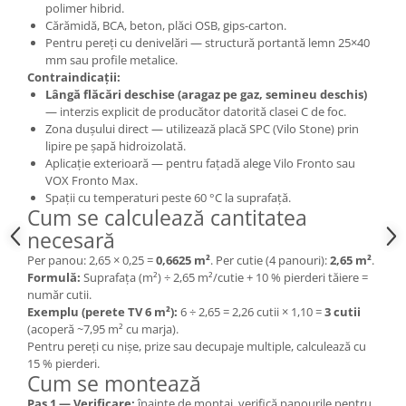
polimer hibrid.
Cărămidă, BCA, beton, plăci OSB, gips-carton.
Pentru pereți cu denivelări — structură portantă lemn 25×40
mm sau profile metalice.
Contraindicații:
Lângă flăcări deschise (aragaz pe gaz, semineu deschis)
— interzis explicit de producător datorită clasei C de foc.
Zona dușului direct — utilizează placă SPC (Vilo Stone) prin
lipire pe șapă hidroizolată.
Aplicație exterioară — pentru fațadă alege Vilo Fronto sau
VOX Fronto Max.
Spații cu temperaturi peste 60 °C la suprafață.
Cum se calculează cantitatea
necesară
Per panou: 2,65 × 0,25 =
0,6625 m²
. Per cutie (4 panouri):
2,65 m²
.
Formulă:
Suprafața (m²) ÷ 2,65 m²/cutie + 10 % pierderi tăiere =
număr cutii.
Exemplu (perete TV 6 m²):
6 ÷ 2,65 = 2,26 cutii × 1,10 =
3 cutii
(acoperă ~7,95 m² cu marja).
Pentru pereți cu nișe, prize sau decupaje multiple, calculează cu
15 % pierderi.
Cum se montează
Pas 1 — Verificare:
înainte de montaj, verifică panourile pentru