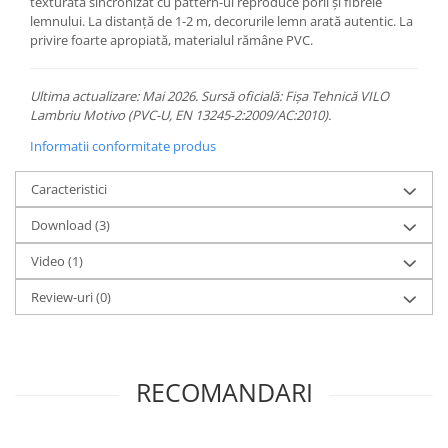
texturată sincronizat cu pattern-ul reproduce porii și fibrele
lemnului. La distanță de 1-2 m, decorurile lemn arată autentic. La
privire foarte apropiată, materialul rămâne PVC.
Ultima actualizare: Mai 2026. Sursă oficială: Fișa Tehnică VILO
Lambriu Motivo (PVC-U, EN 13245-2:2009/AC:2010).
Informatii conformitate produs
Caracteristici
Download (3)
Video
(1)
Review-uri
(0)
RECOMANDARI