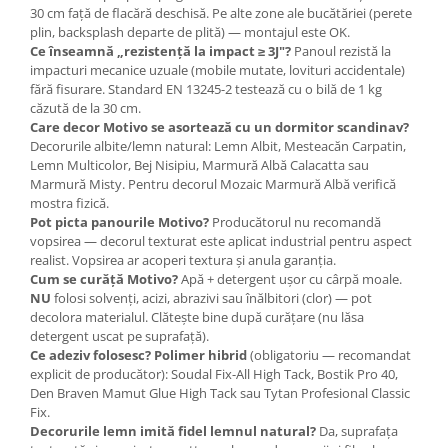
30 cm față de flacără deschisă. Pe alte zone ale bucătăriei (perete
plin, backsplash departe de plită) — montajul este OK.
Ce înseamnă „rezistență la impact ≥ 3J"?
Panoul rezistă la
impacturi mecanice uzuale (mobile mutate, lovituri accidentale)
fără fisurare. Standard EN 13245-2 testează cu o bilă de 1 kg
căzută de la 30 cm.
Care decor Motivo se asortează cu un dormitor scandinav?
Decorurile albite/lemn natural: Lemn Albit, Mesteacăn Carpatin,
Lemn Multicolor, Bej Nisipiu, Marmură Albă Calacatta sau
Marmură Misty. Pentru decorul Mozaic Marmură Albă verifică
mostra fizică.
Pot picta panourile Motivo?
Producătorul nu recomandă
vopsirea — decorul texturat este aplicat industrial pentru aspect
realist. Vopsirea ar acoperi textura și anula garanția.
Cum se curăță Motivo?
Apă + detergent ușor cu cârpă moale.
NU
folosi solvenți, acizi, abrazivi sau înălbitori (clor) — pot
decolora materialul. Clătește bine după curățare (nu lăsa
detergent uscat pe suprafață).
Ce adeziv folosesc?
Polimer hibrid
(obligatoriu — recomandat
explicit de producător): Soudal Fix-All High Tack, Bostik Pro 40,
Den Braven Mamut Glue High Tack sau Tytan Profesional Classic
Fix.
Decorurile lemn imită fidel lemnul natural?
Da, suprafața