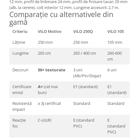
12 mm, profil de îmbinare 24 mm, profil de finisare tavan 29 mm
(alb, la cerere), colț interior 12 mm. Lungime accesorii: 2,7 m.
Comparație cu alternativele din
gamă
Criteriu
VILO Motivo
VILO 250Q
VILO 105
Lățime
250 mm
250 mm
105 mm
Lungime
265 cm
265 / 400 cm
260-600
cm
Decoruri
50+ texturate
3 uni
6 uni
(Alb/Pin/Stejar)
Certificare
A+
(cel mai
E1 (standard)
E1
emisii
bun)
(standard)
Rezistență
≥ 3J certificat
Standard
Standard
impact
Reacție
C-s3;d0
E (standard
E
foc
PVC)
(standard
PVC)