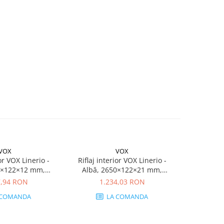
VOX
VOX
ior VOX Linerio -
Riflaj interior VOX Linerio -
0×122×12 mm,
Albă, 2650×122×21 mm,
xtrudat XPS, 5.17
Polistiren Extrudat XPS, 3.88
7,94 RON
1.234,03 RON
 (16 bucăți)
mp/cutie (12 bucăți)
 COMANDA
LA COMANDA