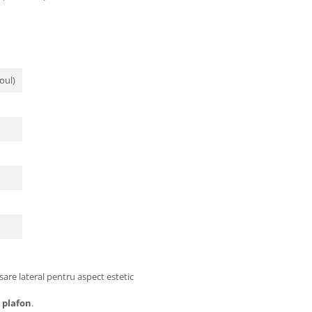
oul)
sare lateral pentru aspect estetic
u
plafon
.