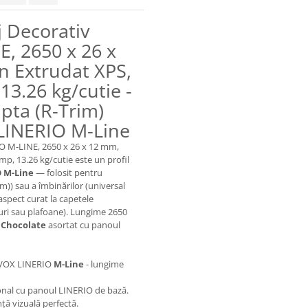
j Decorativ
E, 2650 x 26 x
n Extrudat XPS,
13.26 kg/cutie -
apta (R-Trim)
 LINERIO M-Line
IO M-LINE, 2650 x 26 x 12 mm,
mp, 13.26 kg/cutie este un profil
 M-Line
— folosit pentru
im)) sau a îmbinărilor (universal
spect curat la capetele
țuri sau plafoane). Lungime 2650
r
Chocolate
asortat cu panoul
em VOX LINERIO
M-Line
- lungime
onal cu panoul LINERIO de bază.
ță vizuală perfectă.