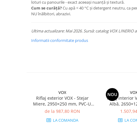
loturi cu panourile - exact aceeași nuanță și textură.
Cum se curăță?
Cu apă < 40 °C și detergent neutru, ca p
NU înălbitori, abrazivi.
Ultima actualizare: Mai 2026. Sursă: catalog VOX LINERIO ac
Informatii conformitate produs
VOX
VO
NOU
Riflaj exterior VOX - Stejar
Riflaj interior 
Miere, 2950×250 mm, PVC-U,
Albă, 2650×
7.74 mp/cutie (10 bucăți)
Polistiren Extru
de la 987,80 RON
1.507,9
mp/cutie (1
LA COMANDA
LA CO