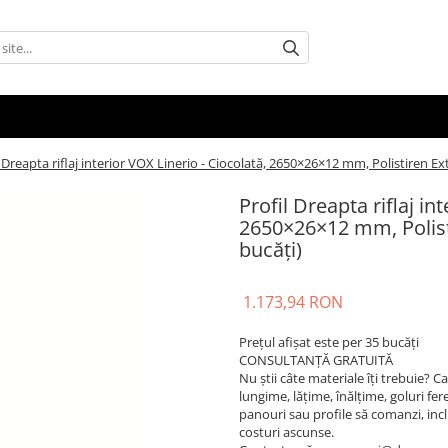
l Dreapta riflaj interior VOX Linerio - Ciocolată, 2650×26×12 mm, Polistiren E
Profil Dreapta riflaj in
2650×26×12 mm, Polist
bucăți)
1.173,94 RON
Prețul afișat este per 35 bucăți
CONSULTANȚĂ GRATUITĂ
Nu știi câte materiale îți trebuie? 
lungime, lățime, înălțime, goluri fere
panouri sau profile să comanzi, inclusi
costuri ascunse.