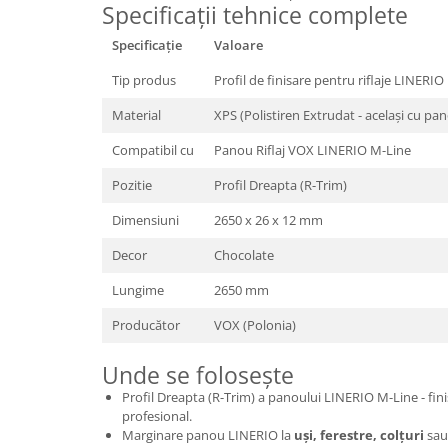
Specificații tehnice complete
Specificație
Valoare
Tip produs
Profil de finisare pentru riflaje LINERIO
Material
XPS (Polistiren Extrudat - același cu pan
Compatibil cu
Panou Riflaj VOX LINERIO M-Line
Pozitie
Profil Dreapta (R-Trim)
Dimensiuni
2650 x 26 x 12 mm
Decor
Chocolate
Lungime
2650 mm
Producător
VOX (Polonia)
Unde se folosește
Profil Dreapta (R-Trim) a panoului LINERIO M-Line - fini
profesional.
Marginare panou LINERIO la
uși, ferestre, colțuri
sa