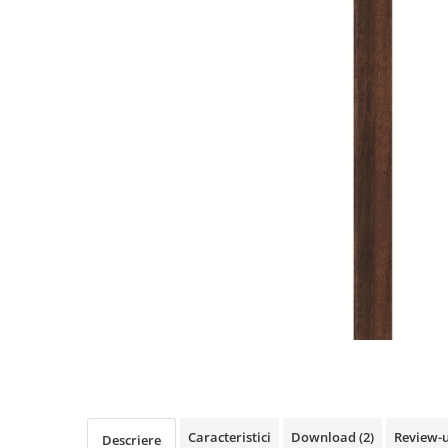
Terminatii Plinta
Colt Exterior Plinta
Colt Interior Plinta
Imbinare Plinta
Accesorii
Accesorii Lambriuri
Accesorii Riflaje Decorative
Accesorii Universale
Capac Glaf Interior
Izolatie Parchet
Prag de trecere
Profile Decorative Fatada
Lambriuri
Distribuie
pe
Lambriuri PVC
Facebook
Lambriuri Premium
Caracteristici
Download (2)
Review-
Descriere
Panouri Decorative