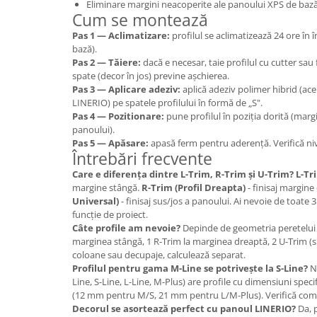
Eliminare margini neacoperite ale panoului XPS de bază
Cum se montează
Pas 1 — Aclimatizare:
profilul se aclimatizează 24 ore în î
bază).
Pas 2 — Tăiere:
dacă e necesar, taie profilul cu cutter sau
spate (decor în jos) previne așchierea.
Pas 3 — Aplicare adeziv:
aplică adeziv polimer hibrid (ace
LINERIO) pe spatele profilului în formă de „S".
Pas 4 — Pozitionare:
pune profilul în poziția dorită (margi
panoului).
Pas 5 — Apăsare:
apasă ferm pentru aderență. Verifică ni
Întrebări frecvente
Care e diferența dintre L-Trim, R-Trim și U-Trim?
L-Tr
margine stângă.
R-Trim (Profil Dreapta)
- finisaj margine
Universal)
- finisaj sus/jos a panoului. Ai nevoie de toate 3
funcție de proiect.
Câte profile am nevoie?
Depinde de geometria peretelui pl
marginea stângă, 1 R-Trim la marginea dreaptă, 2 U-Trim (su
coloane sau decupaje, calculează separat.
Profilul pentru gama M-Line se potrivește la S-Line?
N
Line, S-Line, L-Line, M-Plus) are profile cu dimensiuni spec
(12 mm pentru M/S, 21 mm pentru L/M-Plus). Verifică comp
Decorul se asortează perfect cu panoul LINERIO?
Da, p