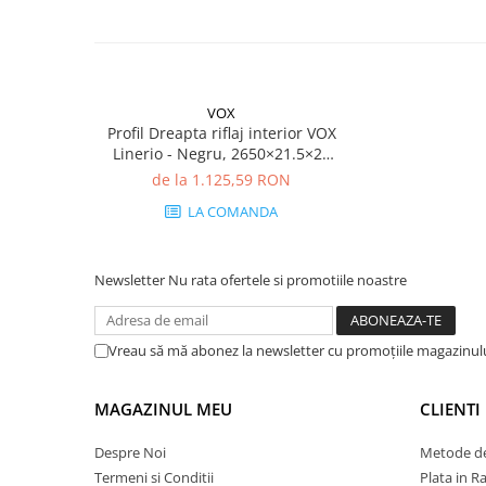
VOX
Profil Dreapta riflaj interior VOX
Linerio - Negru, 2650×21.5×21
mm, Polistiren Extrudat XPS,
de la 1.125,59 RON
1.37 mp/cutie (24 bucăți)
LA COMANDA
Newsletter
Nu rata ofertele si promotiile noastre
Vreau să mă abonez la newsletter cu promoțiile magazinul
MAGAZINUL MEU
CLIENTI
Despre Noi
Metode de
Termeni si Conditii
Plata in R