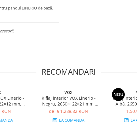
entru panoul LINERIO de bază.
cesorii.
RECOMANDARI
X
VOX
NOU
VOX Linerio -
Riflaj interior VOX Linerio -
Riflaj inter
122×12 mm,
Negru, 2650×122×21 mm,
Albă, 265
dat XPS, 5.17
Polistiren Extrudat XPS, 3.88
Polistiren E
4 RON
de la 1.288,82 RON
1.50
6 bucăți)
mp/cutie (12 bucăți)
mp/cutie
MANDA
LA COMANDA
LA