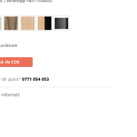
ro | WhatsApp +40771054053
Lucrătoare
A IN COS
e de ajutor?
0771 054 053
informatii