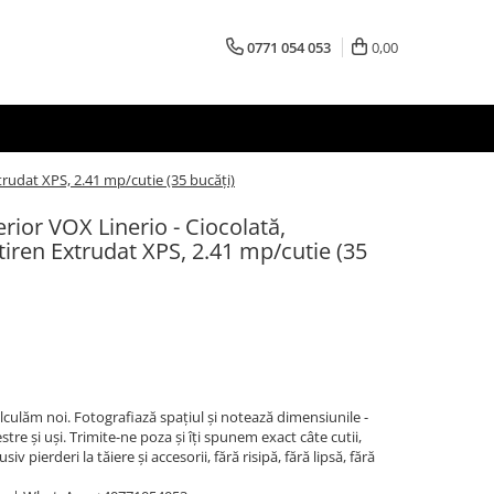
0771 054 053
0,00
xtrudat XPS, 2.41 mp/cutie (35 bucăți)
terior VOX Linerio - Ciocolată,
iren Extrudat XPS, 2.41 mp/cutie (35
Calculăm noi. Fotografiază spațiul și notează dimensiunile -
stre și uși. Trimite-ne poza și îți spunem exact câte cutii,
v pierderi la tăiere și accesorii, fără risipă, fără lipsă, fără