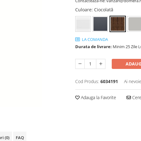
Contactează-ne: vanzari@domera.
Culoare
: Ciocolată
LA COMANDA
Durata de livrare:
Minim 25 Zile 
ADAUG
Cod Produs:
6034191
Ai nevoi
Adauga la Favorite
Cere 
uri
(0)
FAQ