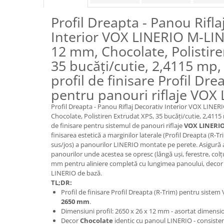
Panouri Decorative SPC
Profil Dreapta - Panou Rifla
Panouri Decorative Premium
Interior VOX LINERIO M-LIN
12 mm, Chocolate, Polistire
35 bucăți/cutie, 2,4115 mp, 
profil de finisare Profil Dre
pentru panouri riflaje VOX
Profil Dreapta - Panou Riflaj Decorativ Interior VOX LINER
Chocolate, Polistiren Extrudat XPS, 35 bucăți/cutie, 2,4115 
de finisare pentru sistemul de panouri riflaje
VOX LINERIO
finisarea estetică a marginilor laterale (Profil Dreapta (R-Tr
sus/jos) a panourilor LINERIO montate pe perete. Asigură a
panourilor unde acestea se opresc (lângă uși, ferestre, col
mm pentru aliniere completă cu lungimea panoului, deco
LINERIO de bază.
TL;DR:
Profil de finisare Profil Dreapta (R-Trim) pentru sist
2650 mm
.
Dimensiuni profil: 2650 x 26 x 12 mm - asortat dimensi
Decor
Chocolate
identic cu panoul LINERIO - consisten