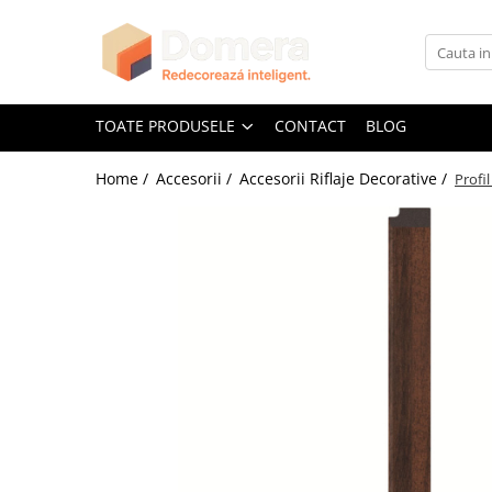
Toate Produsele
Parchet
TOATE PRODUSELE
CONTACT
BLOG
Parchet SPC
Home /
Accesorii /
Accesorii Riflaje Decorative /
Profi
Riflaje Decorative
Riflaj exterior
Riflaje Interioare
Glafuri
Glafuri Interioare
Glafuri Exterioare
Plinte, Plinte PVC, Plinte MDF
Plinte PVC
Plinte MDF Premium
Accesorii Plinte