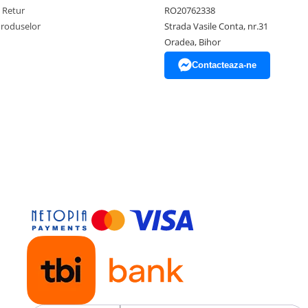
e Retur
RO20762338
Produselor
Strada Vasile Conta, nr.31
Oradea, Bihor
Contacteaza-ne