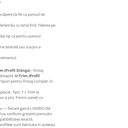
.
ncăpere (la fel ca panoul de
 ferăstrău cu lamă fină. Tăierea pe
lași tip ca pentru panoul
ne laterală sau sus/jos a
velmentul.
im (Profil Stânga)
- finisaj
 dreaptă.
U-Trim (Profil
 tipuri pentru finisaj complet, în
acat. Tipic: 1 L-Trim la
s și jos). Pentru pereți cu
u — fiecare gamă LINERIO (M-
ifice, conform grosimii panoului
atibilitatea exactă.
rofilele sunt fabricate în aceleași