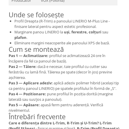
Producător
VOX (Polonia)
Unde se folosește
Profil Dreapta (R-Trim) a panoului LINERIO M-Plus Line -
finisare lateral pentru aspect estetic profesional.
Marginare panou LINERIO la
uși, ferestre, colțuri
sau
plafon
.
Eliminare margini neacoperite ale panoului XPS de bază.
Cum se montează
Pas 1 — Aclimatizare:
profilul se aclimatizează 24 ore în
încăpere (la fel ca panoul de bază).
Pas 2 — Tăiere:
dacă e necesar, taie profilul cu cutter sau
ferăstrău cu lamă fină. Tăierea pe spate (decor în jos) previne
așchierea.
Pas 3 — Aplicare adeziv:
aplică adeziv polimer hibrid (același tip
ca pentru panoul LINERIO) pe spatele profilului în formă de „S".
Pas 4 — Pozitionare:
pune profilul în poziția dorită (margine
laterală sau sus/jos a panoului).
Pas 5 — Apăsare:
apasă ferm pentru aderență. Verifică
nivelmentul.
Întrebări frecvente
Care e diferența dintre L-Trim, R-Trim și U-Trim?
L-Trim
(Profil Stânga)
- finisaj margine stângă.
R-Trim (Profil Dreapta)