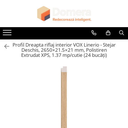
Toate Produsele
Parchet
Parchet SPC
Profil Dreapta riflaj interior VOX Linerio - Stejar
Riflaje Decorative
Deschis, 2650×21.5×21 mm, Polistiren
Riflaj exterior
Extrudat XPS, 1.37 mp/cutie (24 bucăți)
Riflaje Interioare
Glafuri
Glafuri Interioare
Glafuri Exterioare
Plinte, Plinte PVC, Plinte MDF
Plinte PVC
Plinte MDF Premium
Accesorii Plinte