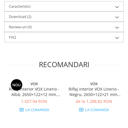
Caracteristici
Download (2)
Review-uri
(0)
FAQ
RECOMANDARI
VOX
VOX
NOU
Riflaj interior VOX Linerio -
Riflaj interior VOX Linerio -
Albă, 2650×122×12 mm,
Negru, 2650×122×21 mm,
Polistiren Extrudat XPS, 5.17
Polistiren Extrudat XPS, 3.88
1.507,94 RON
de la 1.288,82 RON
mp/cutie (16 bucăți)
mp/cutie (12 bucăți)
LA COMANDA
LA COMANDA