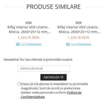
PRODUSE SIMILARE
VOX
VOX
Riflaj interior VOX Linerio -
Riflaj interior VOX Linerio -
Mocca, 2650×25×12 mm,
Mocca, 2650×25×12 mm,
Polistiren Extrudat XPS, 2.32
Polistiren Extrudat XPS, 2.32
1.224,76 RON
1.224,76 RON
mp/cutie (35 bucăți)
mp/cutie (35 bucăți)
LA COMANDA
LA COMANDA
Newsletter
Nu rata ofertele si promotiile noastre
Vreau să mă abonez la newsletter cu promoțiile
magazinului. Sunt de acord cu prelucrarea
datelor mele personale conform
Politicii de
Confidentialitate