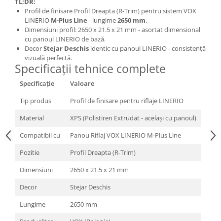
TL;DR:
Profil de finisare Profil Dreapta (R-Trim) pentru sistem VOX
LINERIO
M-Plus Line
- lungime
2650 mm
.
Dimensiuni profil: 2650 x 21.5 x 21 mm - asortat dimensional
cu panoul LINERIO de bază.
Decor
Stejar Deschis
identic cu panoul LINERIO - consistență
vizuală perfectă.
Specificații tehnice complete
Specificație
Valoare
Tip produs
Profil de finisare pentru riflaje LINERIO
Material
XPS (Polistiren Extrudat - același cu panoul)
Compatibil cu
Panou Riflaj VOX LINERIO M-Plus Line
Pozitie
Profil Dreapta (R-Trim)
Dimensiuni
2650 x 21.5 x 21 mm
Decor
Stejar Deschis
Lungime
2650 mm