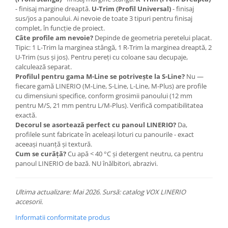
- finisaj margine dreaptă.
U-Trim (Profil Universal)
- finisaj
sus/jos a panoului. Ai nevoie de toate 3 tipuri pentru finisaj
complet, în funcție de proiect.
Câte profile am nevoie?
Depinde de geometria peretelui placat.
Tipic: 1 L-Trim la marginea stângă, 1 R-Trim la marginea dreaptă, 2
U-Trim (sus și jos). Pentru pereți cu coloane sau decupaje,
calculează separat.
Profilul pentru gama M-Line se potrivește la S-Line?
Nu —
fiecare gamă LINERIO (M-Line, S-Line, L-Line, M-Plus) are profile
cu dimensiuni specifice, conform grosimii panoului (12 mm
pentru M/S, 21 mm pentru L/M-Plus). Verifică compatibilitatea
exactă.
Decorul se asortează perfect cu panoul LINERIO?
Da,
profilele sunt fabricate în aceleași loturi cu panourile - exact
aceeași nuanță și textură.
Cum se curăță?
Cu apă < 40 °C și detergent neutru, ca pentru
panoul LINERIO de bază. NU înălbitori, abrazivi.
Ultima actualizare: Mai 2026. Sursă: catalog VOX LINERIO
accesorii.
Informatii conformitate produs