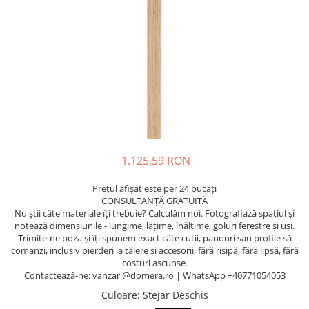
Terminatii Plinta
Colt Exterior Plinta
Colt Interior Plinta
Imbinare Plinta
Accesorii
Accesorii Lambriuri
Accesorii Riflaje Decorative
Accesorii Universale
1.125,59 RON
Capac Glaf Interior
Izolatie Parchet
Prețul afișat este per 24 bucăți
CONSULTANȚĂ GRATUITĂ
Prag de trecere
Nu știi câte materiale îți trebuie? Calculăm noi. Fotografiază spațiul și
Profile Decorative Fatada
notează dimensiunile - lungime, lățime, înălțime, goluri ferestre și uși.
Trimite-ne poza și îți spunem exact câte cutii, panouri sau profile să
Lambriuri
comanzi, inclusiv pierderi la tăiere și accesorii, fără risipă, fără lipsă, fără
costuri ascunse.
Lambriuri PVC
Contactează-ne: vanzari@domera.ro | WhatsApp +40771054053
Lambriuri Premium
Culoare
: Stejar Deschis
Panouri Decorative