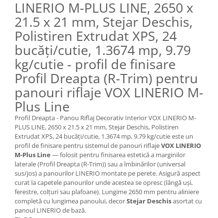
LINERIO M-PLUS LINE, 2650 x
21.5 x 21 mm, Stejar Deschis,
Polistiren Extrudat XPS, 24
bucăți/cutie, 1.3674 mp, 9.79
kg/cutie - profil de finisare
Profil Dreapta (R-Trim) pentru
panouri riflaje VOX LINERIO M-
Plus Line
Profil Dreapta - Panou Riflaj Decorativ Interior VOX LINERIO M-
PLUS LINE, 2650 x 21.5 x 21 mm, Stejar Deschis, Polistiren
Extrudat XPS, 24 bucăți/cutie, 1.3674 mp, 9.79 kg/cutie este un
profil de finisare pentru sistemul de panouri riflaje
VOX LINERIO
M-Plus Line
— folosit pentru finisarea estetică a marginilor
laterale (Profil Dreapta (R-Trim)) sau a îmbinărilor (universal
sus/jos) a panourilor LINERIO montate pe perete. Asigură aspect
curat la capetele panourilor unde acestea se opresc (lângă uși,
ferestre, colțuri sau plafoane). Lungime 2650 mm pentru aliniere
completă cu lungimea panoului, decor
Stejar Deschis
asortat cu
panoul LINERIO de bază.