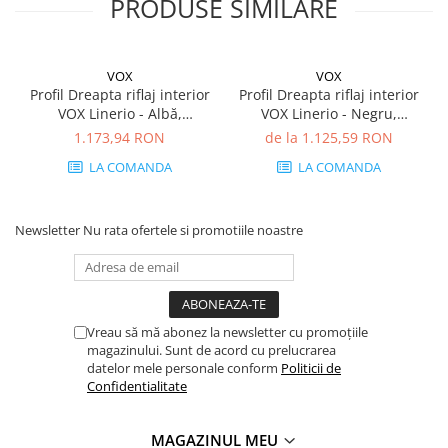
PRODUSE SIMILARE
VOX
VOX
Profil Dreapta riflaj interior
Profil Dreapta riflaj interior
VOX Linerio - Albă,
VOX Linerio - Negru,
2650×26×12 mm, Polistiren
2650×21.5×21 mm,
1.173,94 RON
de la 1.125,59 RON
Extrudat XPS, 2.41 mp/cutie
Polistiren Extrudat XPS, 1.37
LA COMANDA
LA COMANDA
(35 bucăți)
mp/cutie (24 bucăți)
Newsletter
Nu rata ofertele si promotiile noastre
Vreau să mă abonez la newsletter cu promoțiile
magazinului. Sunt de acord cu prelucrarea
datelor mele personale conform
Politicii de
Confidentialitate
MAGAZINUL MEU