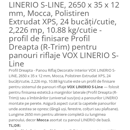
LINERIO S-LINE, 2650 x 35 x 12
mm, Mocca, Polistiren
Extrudat XPS, 24 bucăți/cutie,
2,226 mp, 10.88 kg/cutie -
profil de finisare Profil
Dreapta (R-Trim) pentru
panouri riflaje VOX LINERIO S-
Line
Profil Dreapta - Panou Riflaj Decorativ Interior VOX LINERIO S-
LINE, 2650 x 35 x 12 mm, Mocca, Polistiren Extrudat XPS, 24
bucăți/cutie, 2,226 mp, 10.88 kg/cutie este un profil de finisare
pentru sistemul de panouri riflaje
VOX LINERIO S-Line
— folosit
pentru finisarea estetică a marginilor laterale (Profil Dreapta (R-
Trim)) sau a îmbinărilor (universal sus/jos) a panourilor LINERIO
montate pe perete. Asigură aspect curat la capetele panourilor
unde acestea se opresc (lângă uși, ferestre, colțuri sau plafoane).
Lungime 2650 mm pentru aliniere completă cu lungimea
panoului, decor
Mocca
asortat cu panoul LINERIO de bază.
TL;DR: