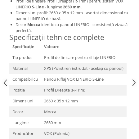
Profil de finisare Profil Dreapta (R-Trim) pentru sistem VOX
LINERIO
S-Line
- lungime
2650 mm
.
Dimensiuni profil: 2650 x 35 x 12 mm - asortat dimensional cu
panoul LINERIO de bază.
Decor
Mocca
identic cu panoul LINERIO - consistență vizuală
perfectă.
Specificații tehnice complete
Specificație
Valoare
Tip produs
Profil de finisare pentru riflaje LINERIO
Material
XPS (Polistiren Extrudat - același cu panoul)
Compatibil cu
Panou Riflaj VOX LINERIO S-Line
Pozitie
Profil Dreapta (R-Trim)
Dimensiuni
2650 x 35 x 12 mm
Decor
Mocca
Lungime
2650 mm
Producător
VOX (Polonia)