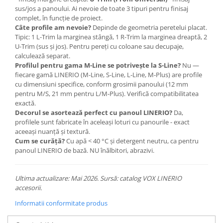
sus/jos a panoului. Ai nevoie de toate 3 tipuri pentru finisaj
complet, în funcție de proiect.
Câte profile am nevoie?
Depinde de geometria peretelui placat.
Tipic: 1 L-Trim la marginea stângă, 1 R-Trim la marginea dreaptă, 2
U-Trim (sus și jos). Pentru pereți cu coloane sau decupaje,
calculează separat.
Profilul pentru gama M-Line se potrivește la S-Line?
Nu —
fiecare gamă LINERIO (M-Line, S-Line, L-Line, M-Plus) are profile
cu dimensiuni specifice, conform grosimii panoului (12 mm
pentru M/S, 21 mm pentru L/M-Plus). Verifică compatibilitatea
exactă.
Decorul se asortează perfect cu panoul LINERIO?
Da,
profilele sunt fabricate în aceleași loturi cu panourile - exact
aceeași nuanță și textură.
Cum se curăță?
Cu apă < 40 °C și detergent neutru, ca pentru
panoul LINERIO de bază. NU înălbitori, abrazivi.
Ultima actualizare: Mai 2026. Sursă: catalog VOX LINERIO
accesorii.
Informatii conformitate produs