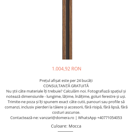
1.004,92 RON
Prețul afișat este per 24 bucăți
CONSULTANȚĂ GRATUITĂ
Nu știi câte materiale îți trebuie? Calculăm noi. Fotografiază spațiul și
notează dimensiunile - lungime, lățime, înălțime, goluri ferestre și uși.
Trimite-ne poza și îți spunem exact câte cutii, panouri sau profile să
comanzi, inclusiv pierderi la tăiere și accesorii, fără risipă, fără lipsă, fără
costuri ascunse.
Contactează-ne: vanzari@domera.ro | WhatsApp +40771054053
Culoare
: Mocca