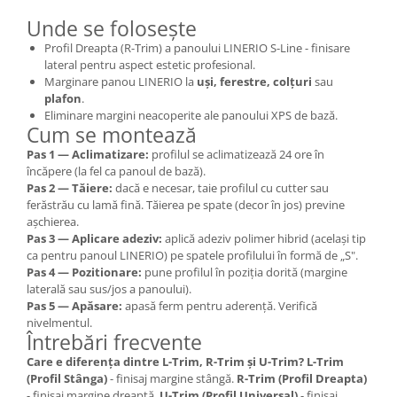
Unde se folosește
Profil Dreapta (R-Trim) a panoului LINERIO S-Line - finisare
lateral pentru aspect estetic profesional.
Marginare panou LINERIO la
uși, ferestre, colțuri
sau
plafon
.
Eliminare margini neacoperite ale panoului XPS de bază.
Cum se montează
Pas 1 — Aclimatizare:
profilul se aclimatizează 24 ore în
încăpere (la fel ca panoul de bază).
Pas 2 — Tăiere:
dacă e necesar, taie profilul cu cutter sau
ferăstrău cu lamă fină. Tăierea pe spate (decor în jos) previne
așchierea.
Pas 3 — Aplicare adeziv:
aplică adeziv polimer hibrid (același tip
ca pentru panoul LINERIO) pe spatele profilului în formă de „S".
Pas 4 — Pozitionare:
pune profilul în poziția dorită (margine
laterală sau sus/jos a panoului).
Pas 5 — Apăsare:
apasă ferm pentru aderență. Verifică
nivelmentul.
Întrebări frecvente
Care e diferența dintre L-Trim, R-Trim și U-Trim?
L-Trim
(Profil Stânga)
- finisaj margine stângă.
R-Trim (Profil Dreapta)
- finisaj margine dreaptă.
U-Trim (Profil Universal)
- finisaj