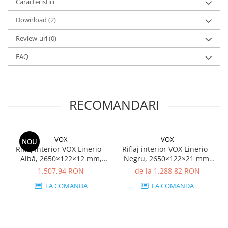
Caracteristici
Download (2)
Review-uri
(0)
FAQ
RECOMANDARI
VOX
VOX
NOU
Riflaj interior VOX Linerio -
Riflaj interior VOX Linerio -
Albă, 2650×122×12 mm,
Negru, 2650×122×21 mm,
Polistiren Extrudat XPS, 5.17
Polistiren Extrudat XPS, 3.88
1.507,94 RON
de la 1.288,82 RON
mp/cutie (16 bucăți)
mp/cutie (12 bucăți)
LA COMANDA
LA COMANDA