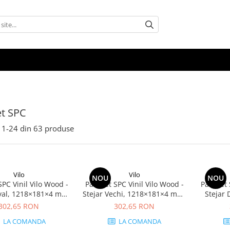
et SPC
1-
24
din
63
produse
Vilo
Vilo
NOU
NOU
SPC Vinil Vilo Wood -
Parchet SPC Vinil Vilo Wood -
Parchet 
oyal, 1218×181×4 mm,
Stejar Vechi, 1218×181×4 mm,
Stejar 
erapant R9, 2.42
antiderapant R9, 2.42
mm, ant
302,65 RON
302,65 RON
cutie (11 plăci)
mp/cutie (11 plăci)
mp/
LA COMANDA
LA COMANDA