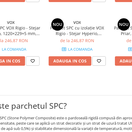
VOX
VOX
NOU
NOU
PC VOX Rigio - Stejar
Parchet SPC cu izolație VOX
Parchet S
o, 1220×229×5 mm,
Rigio - Stejar Hyperio,
Priar
erapant R9, 2.23
1220×229×6.5 mm,
anti
 la 246,87 RON
de la 246,87 RON
de
cutie (8 plăci)
antiderapant R9, 2.23
mp/
LA COMANDA
LA COMANDA
mp/cutie (8 plăci)
A IN COS
ADAUGA IN COS
ADAU
ste parchetul SPC?
 SPC (Stone Polymer Composite) este o pardoseală rigidă compusă din aprox
densitate, peste care se aplică un strat decorativ și un strat de uzură tratat 
 de apă sub 0,5%) și stabilitate dimensională la variații de temperatură, moti