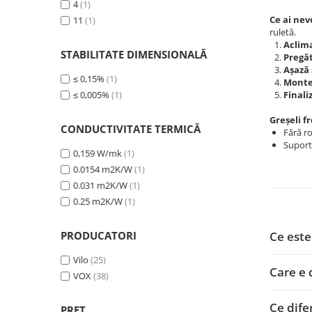
4
(1)
Ce ai nev
11
(1)
ruletă.
Aclim
STABILITATE DIMENSIONALĂ
Pregă
Așază
≤ 0,15%
(1)
Monte
≤ 0,005%
(1)
Finali
Greșeli f
CONDUCTIVITATE TERMICĂ
Fără r
Suport 
0,159 W/mk
(1)
0.0154 m2K/W
(1)
0.031 m2K/W
(1)
0.25 m2K/W
(1)
PRODUCATORI
Ce este
Vilo
(25)
Care e 
VOX
(38)
Ce dife
PRET