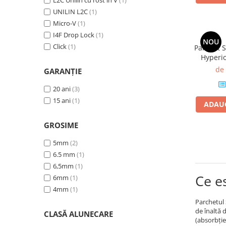
L2C Unilin cu rost în V
(1)
Stejar Maro Castaniu
(1)
UNILIN L2C
(1)
Stejar Euris
(1)
Micro-V
(1)
Stejar Deschis
(1)
I4F Drop Lock
(1)
NOU
Stejar Royal
(1)
Click
(1)
Parchet S
Hyperi
antid
de
GARANȚIE
mp/
20 ani
(3)
15 ani
(1)
ADAUG
GROSIME
5mm
(2)
6.5 mm
(1)
6,5mm
(1)
Ce e
6mm
(1)
4mm
(1)
Parchetul
de înaltă 
CLASĂ ALUNECARE
(absorbție