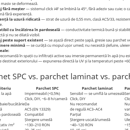
 masiv se deformează.
j fără meșter
— sistemul click i4F se îmbină la 45°, fără adeziv sau cuie; o 
nă fără experiență.
ență la uzură ridicată
— strat de uzură de 0,55 mm, clasă AC5/33, rezistent 
e.
ibil cu încălzirea în pardoseală
— conductivitate termică bună și stabilit
tă și nu se dilată vizibil.
 peste suport existent
— se așază direct peste șapă, gresie sau parchet vec
ținere minimă
— se curăță cu mopul ușor umed; nu necesită șlefuire, uleier
reale:
ecomandă în spații cu infiltrații active sau imersie permanentă în apă (nu est
e destinat exteriorului — expunerea directă la UV și la temperaturi peste +6
het SPC vs. parchet laminat vs. par
iteriu
Parchet SPC
Parchet laminat
Pa
 la apă
Impermeabil (<0,5%)
Sensibil — se umflă la umezeală
Sen
Click, DIY, ~6–8 h/cameră
Click, DIY
Cli
baie/bucătărie
Da
Nu recomandat
Nu
ră
AC5 (EN 13329)
de regulă AC3–AC4
var
în pardoseală
Compatibil
Parțial
Doa
e
Ștergere umedă
Ștergere uscată/umedă
Ule
tativ /m²
~130–210 RON
~40–120 RON
~1