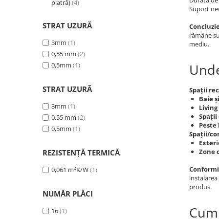
Durată de 
piatră)
(4)
Suport ne
STRAT UZURĂ
Concluzie
rămâne sup
3mm
(1)
mediu.
0,55 mm
(2)
0,5mm
(1)
Unde
STRAT UZURĂ
Spații r
Baie ș
3mm
(1)
Living 
Spații
0,55 mm
(2)
Peste 
0,5mm
(1)
Spații/co
Exteri
Zone c
REZISTENȚĂ TERMICĂ
Conformit
0,061 m²K/W
(1)
instalarea
produs.
NUMĂR PLĂCI
Cum 
16
(1)