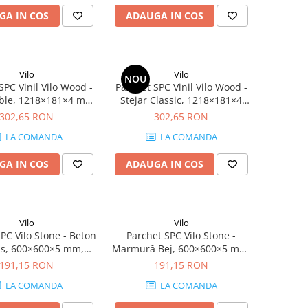
GA IN COS
ADAUGA IN COS
Vilo
Vilo
NOU
SPC Vinil Vilo Wood -
Parchet SPC Vinil Vilo Wood -
oble, 1218×181×4 mm,
Stejar Classic, 1218×181×4
derapant R9, 2.42
mm, antiderapant R9, 2.42
302,65 RON
302,65 RON
cutie (11 plăci)
mp/cutie (11 plăci)
LA COMANDA
LA COMANDA
GA IN COS
ADAUGA IN COS
Vilo
Vilo
PC Vilo Stone - Beton
Parchet SPC Vilo Stone -
is, 600×600×5 mm,
Marmură Bej, 600×600×5 mm,
erapant R10, 1.44
antiderapant R10, 1.44
191,15 RON
191,15 RON
cutie (4 plăci)
mp/cutie (4 plăci)
LA COMANDA
LA COMANDA