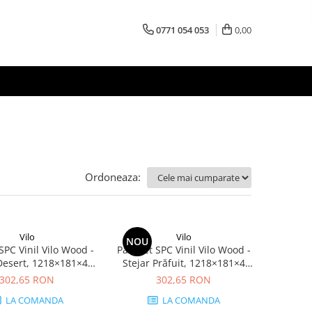
0771 054 053
0,00
Ordoneaza:
Vilo
Vilo
NOU
SPC Vinil Vilo Wood -
Parchet SPC Vinil Vilo Wood -
Desert, 1218×181×4
Stejar Prăfuit, 1218×181×4
iderapant R9, 2.42
mm, antiderapant R9, 2.42
302,65 RON
302,65 RON
cutie (11 plăci)
mp/cutie (11 plăci)
LA COMANDA
LA COMANDA