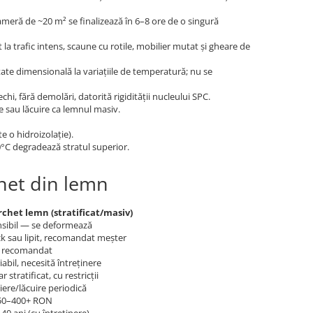
cameră de ~20 m² se finalizează în 6–8 ore de o singură
la trafic intens, scaune cu rotile, mobilier mutat și gheare de
ate dimensională la variațiile de temperatură; nu se
hi, fără demolări, datorită rigidității nucleului SPC.
e sau lăcuire ca lemnul masiv.
e o hidroizolație).
0°C degradează stratul superior.
chet din lemn
rchet lemn (stratificat/masiv)
sibil — se deformează
ck sau lipit, recomandat meșter
 recomandat
iabil, necesită întreținere
r stratificat, cu restricții
iere/lăcuire periodică
50–400+ RON