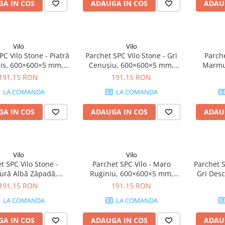
A IN COS
ADAUGA IN COS
ADAU
Vilo
Vilo
PC Vilo Stone - Piatră
Parchet SPC Vilo Stone - Gri
Parche
his, 600×600×5 mm,
Cenușiu, 600×600×5 mm,
Marmur
erapant R10, 1.44
antiderapant R10, 1.44
600×600
191,15 RON
191,15 RON
cutie (4 plăci)
mp/cutie (4 plăci)
R10, 1.4
LA COMANDA
LA COMANDA
A IN COS
ADAUGA IN COS
ADAU
Vilo
Vilo
t SPC Vilo Stone -
Parchet SPC Vilo - Maro
Parchet S
ră Albă Zăpadă,
Ruginiu, 600×600×5 mm,
Gri Des
 mm, antiderapant
antiderapant R10, 1.44
antid
191,15 RON
191,15 RON
4 mp/cutie (4 plăci)
mp/cutie (4 plăci)
mp/
LA COMANDA
LA COMANDA
A IN COS
ADAUGA IN COS
ADAU