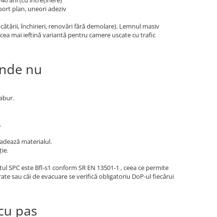
40 ani (cu întreținere)
ort plan, uneori adeziv
ătării, închirieri, renovări fără demolare). Lemnul masiv
cea mai ieftină variantă pentru camere uscate cu trafic
unde nu
abur.
.
adează materialul.
ie.
etul SPC este Bfl-s1 conform SR EN 13501-1 , ceea ce permite
erate sau căi de evacuare se verifică obligatoriu DoP-ul fiecărui
cu pas