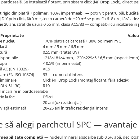
în pardoseală. Se instalează flotant, prin sistem click (i4F Drop Lock), direct p
 rigid din piatră + polimeri, 100% impermeabil — potrivit pentru băi, bucătării
DIY prin click, fără meșter: o cameră de ~20 m² se pune în 6–8 ore, fără adezi
e 20 ani, strat de uzură 0,55 mm, clasă AC5/33 — compatibil cu încălzirea în
Proprietate
Valoa
e nucleu
~70% piatră calcaroasă + 30% polimeri PVC
lacă
4 mm / 5 mm / 6,5 mm
zură
0,55 mm (tratat UV)
isponibile
1218×181×4 mm, 1220×229×5 / 6,5 mm (aspect lemn)
 apă
< 0,5% (impermeabil)
ră AC (EN 13329)
AC5
izare (EN ISO 10874)
33 — comercial intens
 îmbinare
Click i4F Drop Lock (montaj flotant, fără adeziv)
(DIN 51130)
R10
 încălzire în pardoseală
Da
ie la foc
Bfl-s1
20 ani (uz rezidențial)
viață estimată
20–25 ani în trafic rezidențial intens
e să alegi parchetul SPC — avantaje
meabilitate completă
— nucleul mineral absoarbe sub 0,5% apă, deci poate 