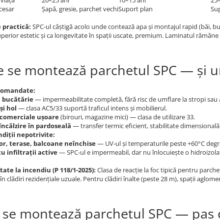
viață
20–25 ani
10–15 ani
25–
cesar
Șapă, gresie, parchet vechi
Suport plan
Sup
 practică:
SPC-ul câștigă acolo unde contează apa și montajul rapid (băi, buc
erior estetic și ca longevitate în spații uscate, premium. Laminatul rămâne 
 se montează parchetul SPC — și 
ecomandate:
i bucătărie
— impermeabilitate completă, fără risc de umflare la stropi sau 
și hol
— clasa AC5/33 suportă traficul intens și mobilierul.
 comerciale ușoare
(birouri, magazine mici) — clasa de utilizare 33.
încălzire în pardoseală
— transfer termic eficient, stabilitate dimensională
ndiții nepotrivite:
or, terase, balcoane neînchise
— UV-ul și temperaturile peste +60°C degr
u infiltrații active
— SPC-ul e impermeabil, dar nu înlocuiește o hidroizolaț
ate la incendiu (P 118/1-2025):
Clasa de reacție la foc tipică pentru parch
 în clădiri rezidențiale uzuale. Pentru clădiri înalte (peste 28 m), spații aglom
se montează parchetul SPC — pas 