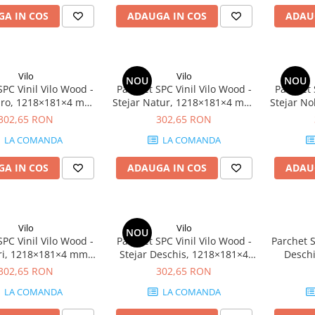
A IN COS
ADAUGA IN COS
ADAU
Vilo
Vilo
NOU
NOU
SPC Vinil Vilo Wood -
Parchet SPC Vinil Vilo Wood -
Parchet 
aro, 1218×181×4 mm,
Stejar Natur, 1218×181×4 mm,
Stejar N
erapant R9, 2.42
antiderapant R9, 2.42
anti
302,65 RON
302,65 RON
cutie (11 plăci)
mp/cutie (11 plăci)
mp/
LA COMANDA
LA COMANDA
A IN COS
ADAUGA IN COS
ADAU
Vilo
Vilo
NOU
SPC Vinil Vilo Wood -
Parchet SPC Vinil Vilo Wood -
Parchet S
Gri, 1218×181×4 mm,
Stejar Deschis, 1218×181×4
Desch
erapant R9, 2.42
mm, antiderapant R9, 2.42
antid
302,65 RON
302,65 RON
cutie (11 plăci)
mp/cutie (11 plăci)
mp/
LA COMANDA
LA COMANDA