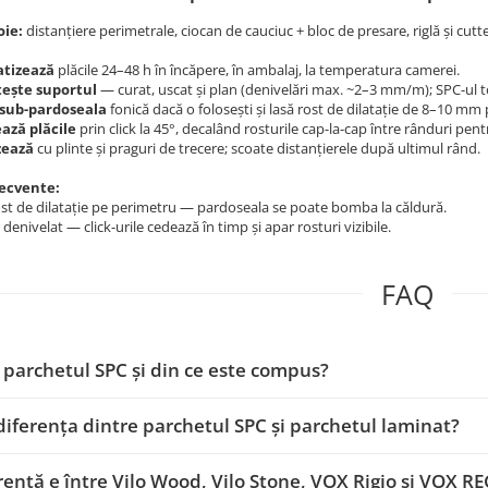
oie:
distanțiere perimetrale, ciocan de cauciuc + bloc de presare, riglă și cutte
atizează
plăcile 24–48 h în încăpere, în ambalaj, la temperatura camerei.
tește suportul
— curat, uscat și plan (denivelări max. ~2–3 mm/m); SPC-ul to
 sub-pardoseala
fonică dacă o folosești și lasă rost de dilatație de 8–10 mm
ază plăcile
prin click la 45°, decalând rosturile cap-la-cap între rânduri pentr
zează
cu plinte și praguri de trecere; scoate distanțierele după ultimul rând.
recvente:
ost de dilatație pe perimetru — pardoseala se poate bomba la căldură.
denivelat — click-urile cedează în timp și apar rosturi vizibile.
FAQ
 parchetul SPC și din ce este compus?
diferența dintre parchetul SPC și parchetul laminat?
rență e între Vilo Wood, Vilo Stone, VOX Rigio și VOX R