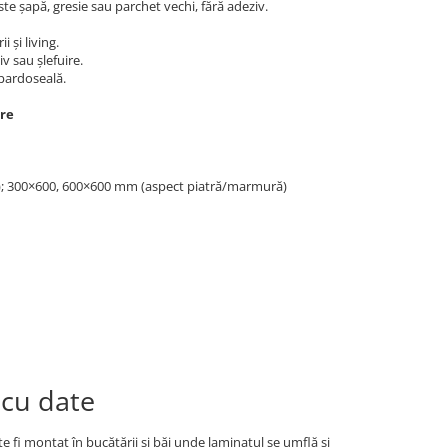
este șapă, gresie sau parchet vechi, fără adeziv.
 și living.
v sau șlefuire.
 pardoseală.
re
; 300×600, 600×600 mm (aspect piatră/marmură)
 cu date
fi montat în bucătării și băi unde laminatul se umflă și