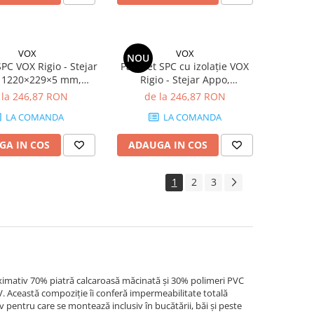
VOX
VOX
NOU
PC VOX Rigio - Stejar
Parchet SPC cu izolație VOX
, 1220×229×5 mm,
Rigio - Stejar Appo,
derapant R9, 2.23
1220×229×6.5 mm,
 la 246,87 RON
de la 246,87 RON
cutie (8 plăci)
antiderapant R9, 2.23
LA COMANDA
LA COMANDA
mp/cutie (8 plăci)
GA IN COS
ADAUGA IN COS
1
2
3
imativ 70% piatră calcaroasă măcinată și 30% polimeri PVC
UV. Această compoziție îi conferă impermeabilitate totală
v pentru care se montează inclusiv în bucătării, băi și peste