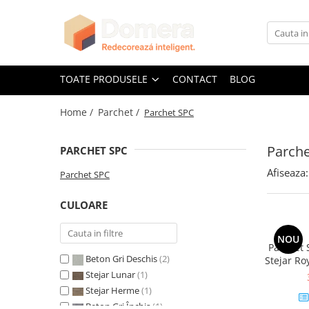
Toate Produsele
Parchet
TOATE PRODUSELE
CONTACT
BLOG
Parchet SPC
Home /
Parchet /
Parchet SPC
Riflaje Decorative
Riflaj exterior
Parch
PARCHET SPC
Riflaje Interioare
Afiseaza:
Glafuri
Parchet SPC
Glafuri Interioare
CULOARE
Glafuri Exterioare
Plinte, Plinte PVC, Plinte MDF
NOU
Parchet 
Plinte PVC
Beton Gri Deschis
(2)
Stejar R
antid
Plinte MDF Premium
Stejar Lunar
(1)
mp/
Stejar Herme
(1)
Accesorii Plinte
Beton Gri Închis
(1)