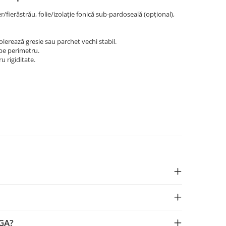
r/fierăstrău, folie/izolație fonică sub-pardoseală (opțional),
lerează gresie sau parchet vechi stabil.
 pe perimetru.
u rigiditate.
EGA?