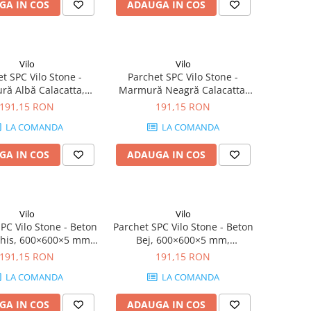
GA IN COS
ADAUGA IN COS
Vilo
Vilo
t SPC Vilo Stone -
Parchet SPC Vilo Stone -
ă Albă Calacatta,
Marmură Neagră Calacatta,
×5 mm, antiderapant
600×600×5 mm, antiderapant
191,15 RON
191,15 RON
4 mp/cutie (4 plăci)
R10, 1.44 mp/cutie (4 plăci)
LA COMANDA
LA COMANDA
GA IN COS
ADAUGA IN COS
Vilo
Vilo
PC Vilo Stone - Beton
Parchet SPC Vilo Stone - Beton
chis, 600×600×5 mm,
Bej, 600×600×5 mm,
erapant R10, 1.44
antiderapant R10, 1.44
191,15 RON
191,15 RON
cutie (4 plăci)
mp/cutie (4 plăci)
LA COMANDA
LA COMANDA
GA IN COS
ADAUGA IN COS