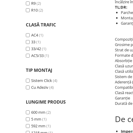
încălzire 
R9
(2)
TL;DR:
R10
(2)
Parchet
Montaj 
Garanți
CLASĂ TRAFIC
AC4
(1)
Compoziți
33
(1)
Grosime p
33/42
(1)
Strat de u
Formate d
AC5/33
(1)
Absorbție
Clasă uzu
TIP MONTAJ
Clasă util
Sistem de
Sistem Click
(4)
Aderență 
Cu Adeziv
(4)
Compatibil
Clasă reacț
Garanție
LUNGIME PRODUS
Durată de 
600 mm
(2)
De c
5 mm
(1)
592 mm
(1)
Imper
1218 mm
(1)