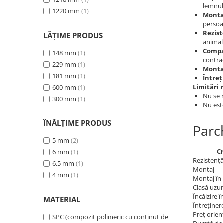
lemnul
1220 mm
(1)
Monta
persoa
Rezist
LĂȚIME PRODUS
animal
Compat
148 mm
(1)
contrac
229 mm
(1)
Montaj
181 mm
(1)
Între
Limitări 
600 mm
(1)
Nu se r
300 mm
(1)
Nu est
ÎNĂLȚIME PRODUS
Parc
5 mm
(2)
Cr
6 mm
(1)
Rezistență
6.5 mm
(1)
Montaj
4 mm
(1)
Montaj în 
Clasă uzu
Încălzire 
MATERIAL
Întreținer
Preț orien
SPC (compozit polimeric cu conținut de