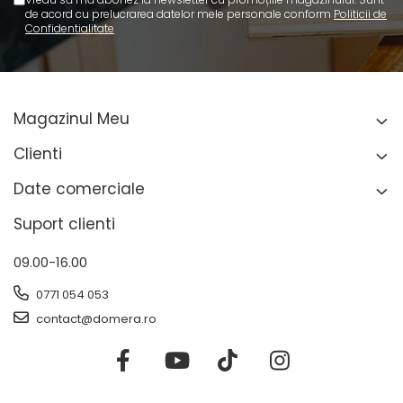
de acord cu prelucrarea datelor mele personale conform
Politicii de
Confidentialitate
Magazinul Meu
Clienti
Date comerciale
Suport clienti
09.00-16.00
0771 054 053
contact@domera.ro