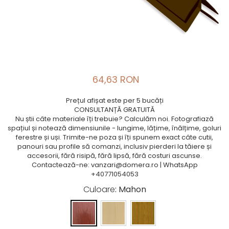
64,63 RON
Prețul afișat este per 5 bucăți
CONSULTANȚĂ GRATUITĂ
Nu știi câte materiale îți trebuie? Calculăm noi. Fotografiază
spațiul și notează dimensiunile - lungime, lățime, înălțime, goluri
ferestre și uși. Trimite-ne poza și îți spunem exact câte cutii,
panouri sau profile să comanzi, inclusiv pierderi la tăiere și
accesorii, fără risipă, fără lipsă, fără costuri ascunse.
Contactează-ne: vanzari@domera.ro | WhatsApp
+40771054053
Culoare
: Mahon