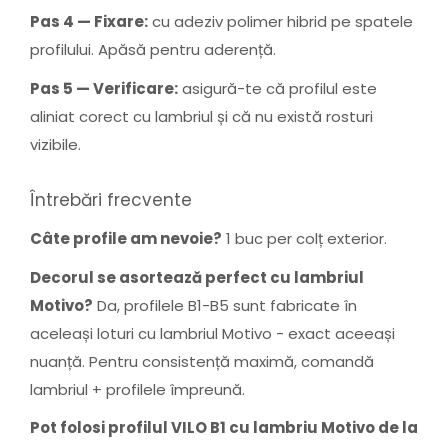
Pas 4 — Fixare:
cu adeziv polimer hibrid pe spatele
profilului. Apăsă pentru aderență.
Pas 5 — Verificare:
asigură-te că profilul este
aliniat corect cu lambriul și că nu există rosturi
vizibile.
Întrebări frecvente
Câte profile am nevoie?
1 buc per colț exterior.
Decorul se asortează perfect cu lambriul
Motivo?
Da, profilele B1-B5 sunt fabricate în
aceleași loturi cu lambriul Motivo - exact aceeași
nuanță. Pentru consistență maximă, comandă
lambriul + profilele împreună.
Pot folosi profilul VILO B1 cu lambriu Motivo de la