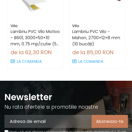
Vilo
Vilo
Lambriu PVC Vilo Motivo
Lambriu PVC Vilo -
- B601, 3000×50×10
Mahon, 2700×12×8 mm
mm, 0.75 mp/cutie (5
(10 bucăți)
bucăți)
de la 62,30 RON
de la 85,00 RON
LA COMANDA
LA COMANDA
Newsletter
Nu rata ofertele si promotiile noastre
Vreau să mă abonez la newsletter cu promoțiile magazinului. Sunt