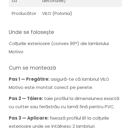
cu
decorurile)
Producător
VILO (Polonia)
Unde se folosește
Colțurile exterioare (convex 90°) ale lambriului
Motivo
Cum se montează
Pas 1 — Pregătire:
asigură-te că lambriul VILO
Motivo este montat corect pe perete.
Pas 2 — Tăiere:
taie profilul la dimensiunea exactă
cu cutter sau ferăstrău cu lamă fină pentru PVC.
Pas 3 — Aplicare:
fixează profilul B1 la colțurile
exterioare unde se întâlnesc 2 lambriuri.