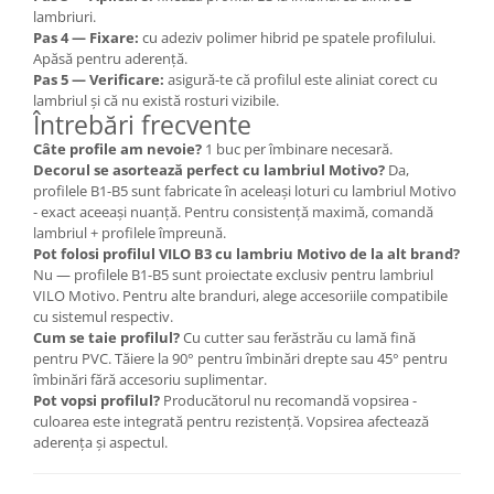
lambriuri.
Pas 4 — Fixare:
cu adeziv polimer hibrid pe spatele profilului.
Apăsă pentru aderență.
Pas 5 — Verificare:
asigură-te că profilul este aliniat corect cu
lambriul și că nu există rosturi vizibile.
Întrebări frecvente
Câte profile am nevoie?
1 buc per îmbinare necesară.
Decorul se asortează perfect cu lambriul Motivo?
Da,
profilele B1-B5 sunt fabricate în aceleași loturi cu lambriul Motivo
- exact aceeași nuanță. Pentru consistență maximă, comandă
lambriul + profilele împreună.
Pot folosi profilul VILO B3 cu lambriu Motivo de la alt brand?
Nu — profilele B1-B5 sunt proiectate exclusiv pentru lambriul
VILO Motivo. Pentru alte branduri, alege accesoriile compatibile
cu sistemul respectiv.
Cum se taie profilul?
Cu cutter sau ferăstrău cu lamă fină
pentru PVC. Tăiere la 90° pentru îmbinări drepte sau 45° pentru
îmbinări fără accesoriu suplimentar.
Pot vopsi profilul?
Producătorul nu recomandă vopsirea -
culoarea este integrată pentru rezistență. Vopsirea afectează
aderența și aspectul.