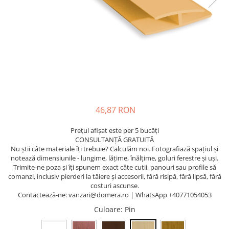
46,87 RON
Prețul afișat este per 5 bucăți
CONSULTANȚĂ GRATUITĂ
Nu știi câte materiale îți trebuie? Calculăm noi. Fotografiază spațiul și
notează dimensiunile - lungime, lățime, înălțime, goluri ferestre și uși.
Trimite-ne poza și îți spunem exact câte cutii, panouri sau profile să
comanzi, inclusiv pierderi la tăiere și accesorii, fără risipă, fără lipsă, fără
costuri ascunse.
Contactează-ne: vanzari@domera.ro | WhatsApp +40771054053
Culoare
: Pin