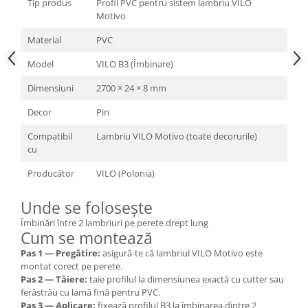
Tip produs
Profil PVC pentru sistem lambriu VILO
Motivo
Material
PVC
Model
VILO B3 (Îmbinare)
Dimensiuni
2700 × 24 × 8 mm
Decor
Pin
Compatibil
Lambriu VILO Motivo (toate decorurile)
cu
Producător
VILO (Polonia)
Unde se folosește
Îmbinări între 2 lambriuri pe perete drept lung
Cum se montează
Pas 1 — Pregătire:
asigură-te că lambriul VILO Motivo este
montat corect pe perete.
Pas 2 — Tăiere:
taie profilul la dimensiunea exactă cu cutter sau
ferăstrău cu lamă fină pentru PVC.
Pas 3 — Aplicare:
fixează profilul B3 la îmbinarea dintre 2