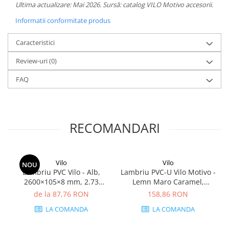
Ultima actualizare: Mai 2026. Sursă: catalog VILO Motivo accesorii.
Informatii conformitate produs
Caracteristici
Review-uri
(0)
FAQ
RECOMANDARI
Vilo
Vilo
NOU
Lambriu PVC Vilo - Alb,
Lambriu PVC-U Vilo Motivo -
2600×105×8 mm, 2.73
Lemn Maro Caramel,
mp/cutie (10 bucăți)
2650×250×8 mm, 2.65
de la 87,76 RON
158,86 RON
mp/cutie (4 bucăți)
LA COMANDA
LA COMANDA