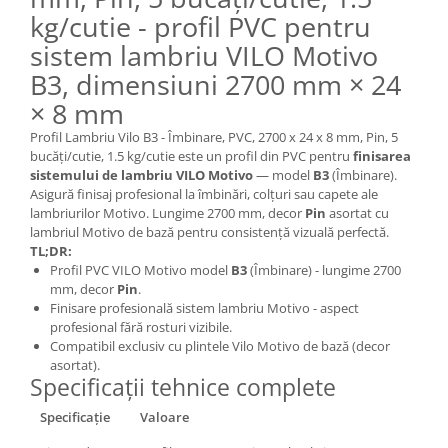
kg/cutie - profil PVC pentru
sistem lambriu VILO Motivo
B3, dimensiuni 2700 mm × 24
× 8 mm
Profil Lambriu Vilo B3 - Îmbinare, PVC, 2700 x 24 x 8 mm, Pin, 5
bucăți/cutie, 1.5 kg/cutie este un profil din PVC pentru
finisarea
sistemului de lambriu VILO Motivo
— model
B3
(Îmbinare).
Asigură finisaj profesional la îmbinări, colțuri sau capete ale
lambriurilor Motivo. Lungime 2700 mm, decor
Pin
asortat cu
lambriul Motivo de bază pentru consistență vizuală perfectă.
TL;DR:
Profil PVC VILO Motivo model
B3
(Îmbinare) - lungime 2700
mm, decor
Pin
.
Finisare profesională sistem lambriu Motivo - aspect
profesional fără rosturi vizibile.
Compatibil exclusiv cu plintele Vilo Motivo de bază (decor
asortat).
Specificații tehnice complete
Specificație
Valoare