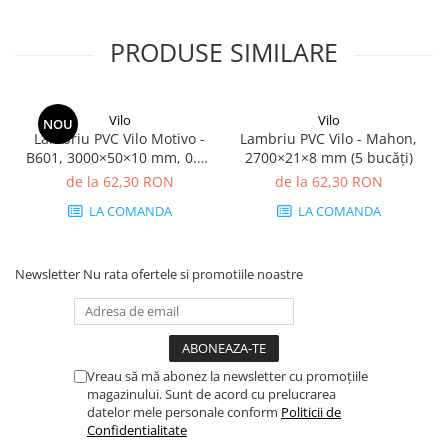
PRODUSE SIMILARE
Vilo
Vilo
NOU
Lambriu PVC Vilo Motivo -
Lambriu PVC Vilo - Mahon,
B601, 3000×50×10 mm, 0.75
2700×21×8 mm (5 bucăți)
mp/cutie (5 bucăți)
de la 62,30 RON
de la 62,30 RON
LA COMANDA
LA COMANDA
Newsletter
Nu rata ofertele si promotiile noastre
Vreau să mă abonez la newsletter cu promoțiile
magazinului. Sunt de acord cu prelucrarea
datelor mele personale conform
Politicii de
Confidentialitate