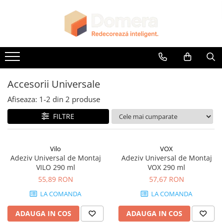
Parchet
Riflaje Decorative
Glafuri
Plinte, Plinte PVC, Plinte MDF
Accesorii
Lambriuri
Panouri Decorative
Parchet SPC
Riflaj exterior
Glafuri Interioare
Plinte PVC
Accesorii Lambriuri
Lambriuri PVC
Panouri Decorative SPC
Riflaje Interioare
Glafuri Exterioare
Plinte MDF Premium
Accesorii Riflaje Decorative
Lambriuri Premium
Panouri Decorative Premium
Accesorii Plinte
Accesorii Universale
Accesorii Universale
Terminatii Plinta
Capac Glaf Interior
Afiseaza:
1-
2
din
2
produse
Colt Exterior Plinta
Izolatie Parchet
FILTRE
Colt Interior Plinta
Prag de trecere
Imbinare Plinta
Profile Decorative Fatada
Vilo
VOX
Adeziv Universal de Montaj
Adeziv Universal de Montaj
VILO 290 ml
VOX 290 ml
55,89 RON
57,67 RON
LA COMANDA
LA COMANDA
ADAUGA IN COS
ADAUGA IN COS