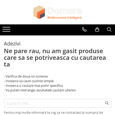
Parchet
Riflaje Decorative
Glafuri
Plinte, Plinte PVC, Plinte MDF
Accesorii
Lambriuri
Panouri Decorative
Parchet SPC
Riflaj exterior
Glafuri Interioare
Plinte PVC
Accesorii Lambriuri
Lambriuri PVC
Panouri Decorative SPC
Riflaje Interioare
Glafuri Exterioare
Plinte MDF Premium
Accesorii Riflaje Decorative
Lambriuri Premium
Panouri Decorative Premium
Accesorii Plinte
Accesorii Universale
Adezivi
Terminatii Plinta
Capac Glaf Interior
Ne pare rau, nu am gasit produse
Colt Exterior Plinta
care sa se potriveasca cu cautarea
Izolatie Parchet
Colt Interior Plinta
ta
Prag de trecere
Imbinare Plinta
Profile Decorative Fatada
- Verifica de doua ori scrierea
- Incearca sa cauti cuvinte simple
- Incearca o cautare mai putin specifica
- Va puteti restrange rezultatele cautarii ulterior
Pentru mai multe informatii te rog sa ne contactezi la numarul de