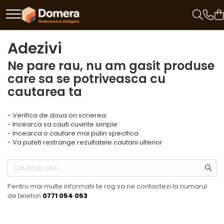
Parchet
Riflaje Decorative
Glafuri
Plinte, Plinte PVC, Plinte MDF
Accesorii
Lambriuri
Panouri Decorative
Adezivi
Parchet SPC
Riflaj exterior
Glafuri Interioare
Plinte PVC
Accesorii Lambriuri
Lambriuri PVC
Panouri Decorative SPC
Ne pare rau, nu am gasit produse
Riflaje Interioare
Glafuri Exterioare
Plinte MDF Premium
Accesorii Riflaje Decorative
Lambriuri Premium
Panouri Decorative
care sa se potriveasca cu
Premium
Accesorii Plinte
Accesorii Universale
cautarea ta
Capac Glaf Interior
Terminatii Plinta
Colt Exterior Plinta
Izolatie Parchet
- Verifica de doua ori scrierea
Colt Interior Plinta
- Incearca sa cauti cuvinte simple
Prag de trecere
- Incearca o cautare mai putin specifica
Imbinare Plinta
- Va puteti restrange rezultatele cautarii ulterior
Profile Decorative Fatada
Pentru mai multe informatii te rog sa ne contactezi la numarul
de telefon
0771 054 053