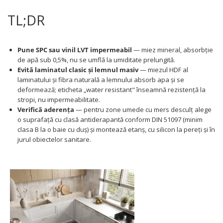
Panouri Decorative SPC
TL;DR
Panouri Decorative Premium
Pune SPC sau vinil LVT impermeabil
— miez mineral, absorbție
de apă sub 0,5%, nu se umflă la umiditate prelungită.
Evită laminatul clasic și lemnul masiv
— miezul HDF al
laminatului și fibra naturală a lemnului absorb apa și se
deformează; eticheta „water resistant" înseamnă rezistență la
stropi, nu impermeabilitate.
Verifică aderența
— pentru zone umede cu mers desculț alege
o suprafață cu clasă antiderapantă conform DIN 51097 (minim
clasa B la o baie cu duș) și montează etanș, cu silicon la pereți și în
jurul obiectelor sanitare.