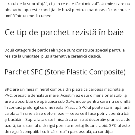
stratul de la suprafață", ci „din ce este făcut miezul". Un miez care nu
absoarbe apa este condiția de bază pentru o pardoseală care nu se
umflă într-un mediu umed.
Ce tip de parchet rezistă în baie
Două categorii de pardoseli rigide sunt construite special pentru a
rezista la umiditate, plus alternativa ceramică clasică.
Parchet SPC (Stone Plastic Composite)
SPC are un miez mineral compus din piatră calcaroasă măcinată și
PVC, presat la densitate mare. Acest miez este dimensional stabil și
are o absorbție de apă tipică sub 0,5%, motiv pentru care nu se umflă
în contact prelungit cu umezeala. Practic, SPC-ul poate sta în apă fără
ca placa în sine să se deformeze — ceea ce îl face potrivit pentru băi
și bucătării. Suprafața este finisată cu un strat decorativ și un strat de
uzură, iar sistemul click rigid permite montaj flotant rapid. SPC-ul este
de regulă compatibil cu încălzirea în pardoseală, cu condiția