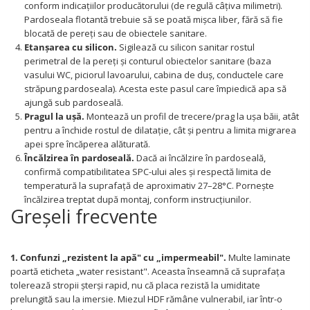
conform indicațiilor producătorului (de regulă câțiva milimetri).
Pardoseala flotantă trebuie să se poată mișca liber, fără să fie
blocată de pereți sau de obiectele sanitare.
Etanșarea cu silicon.
Sigilează cu silicon sanitar rostul
perimetral de la pereți și conturul obiectelor sanitare (baza
vasului WC, piciorul lavoarului, cabina de duș, conductele care
străpung pardoseala). Acesta este pasul care împiedică apa să
ajungă sub pardoseală.
Pragul la ușă.
Montează un profil de trecere/prag la ușa băii, atât
pentru a închide rostul de dilatație, cât și pentru a limita migrarea
apei spre încăperea alăturată.
Încălzirea în pardoseală.
Dacă ai încălzire în pardoseală,
confirmă compatibilitatea SPC-ului ales și respectă limita de
temperatură la suprafață de aproximativ 27–28°C. Pornește
încălzirea treptat după montaj, conform instrucțiunilor.
Greșeli frecvente
1. Confunzi „rezistent la apă" cu „impermeabil".
Multe laminate
poartă eticheta „water resistant". Aceasta înseamnă că suprafața
tolerează stropii șterși rapid, nu că placa rezistă la umiditate
prelungită sau la imersie. Miezul HDF rămâne vulnerabil, iar într-o