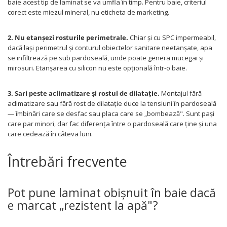
baie acest tip de laminat se va umfla în timp. Pentru baie, criteriul
corect este miezul mineral, nu eticheta de marketing.
2. Nu etanșezi rosturile perimetrale.
Chiar și cu SPC impermeabil,
dacă lași perimetrul și conturul obiectelor sanitare neetanșate, apa
se infiltrează pe sub pardoseală, unde poate genera mucegai și
mirosuri. Etanșarea cu silicon nu este opțională într-o baie.
3. Sari peste aclimatizare și rostul de dilatație.
Montajul fără
aclimatizare sau fără rost de dilatație duce la tensiuni în pardoseală
— îmbinări care se desfac sau placa care se „bombează". Sunt pași
care par minori, dar fac diferența între o pardoseală care ține și una
care cedează în câteva luni.
Întrebări frecvente
Pot pune laminat obișnuit în baie dacă
e marcat „rezistent la apă"?