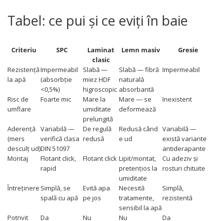
Tabel: ce pui și ce eviți în baie
Criteriu
SPC
Laminat
Lemn masiv
Gresie
clasic
Rezistență
Impermeabil
Slabă —
Slabă — fibră
Impermeabil
la apă
(absorbție
miez HDF
naturală
<0,5%)
higroscopic
absorbantă
Risc de
Foarte mic
Mare la
Mare — se
Inexistent
umflare
umiditate
deformează
prelungită
Aderență
Variabilă —
De regulă
Redusă când
Variabilă —
(mers
verifică clasa
redusă
e ud
există variante
desculț ud)
DIN 51097
antiderapante
Montaj
Flotant click,
Flotant click
Lipit/montat,
Cu adeziv și
rapid
pretențios la
rosturi chituite
umiditate
Întreținere
Simplă, se
Evită apa
Necesită
Simplă,
spală cu apă
pe jos
tratamente,
rezistentă
sensibil la apă
Potrivit
Da
Nu
Nu
Da