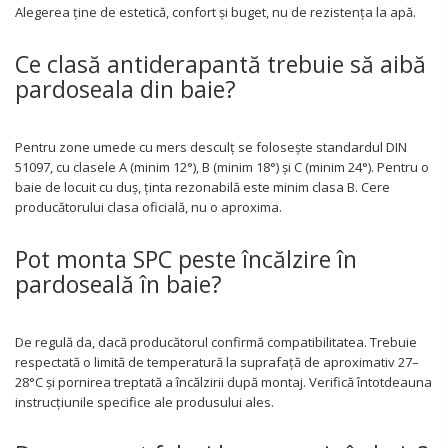
Alegerea ține de estetică, confort și buget, nu de rezistența la apă.
Ce clasă antiderapantă trebuie să aibă
pardoseala din baie?
Pentru zone umede cu mers desculț se folosește standardul DIN
51097, cu clasele A (minim 12°), B (minim 18°) și C (minim 24°). Pentru o
baie de locuit cu duș, ținta rezonabilă este minim clasa B. Cere
producătorului clasa oficială, nu o aproxima.
Pot monta SPC peste încălzire în
pardoseală în baie?
De regulă da, dacă producătorul confirmă compatibilitatea. Trebuie
respectată o limită de temperatură la suprafață de aproximativ 27–
28°C și pornirea treptată a încălzirii după montaj. Verifică întotdeauna
instrucțiunile specifice ale produsului ales.