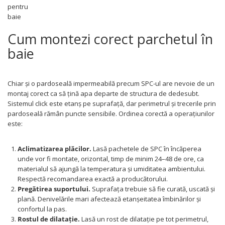
pentru
baie
Cum montezi corect parchetul în
baie
Chiar și o pardoseală impermeabilă precum SPC-ul are nevoie de un
montaj corect ca să țină apa departe de structura de dedesubt.
Sistemul click este etanș pe suprafață, dar perimetrul și trecerile prin
pardoseală rămân puncte sensibile. Ordinea corectă a operațiunilor
este:
Aclimatizarea plăcilor.
Lasă pachetele de SPC în încăperea
unde vor fi montate, orizontal, timp de minim 24–48 de ore, ca
materialul să ajungă la temperatura și umiditatea ambientului.
Respectă recomandarea exactă a producătorului.
Pregătirea suportului.
Suprafața trebuie să fie curată, uscată și
plană. Denivelările mari afectează etanșeitatea îmbinărilor și
confortul la pas.
Rostul de dilatație.
Lasă un rost de dilatație pe tot perimetrul,