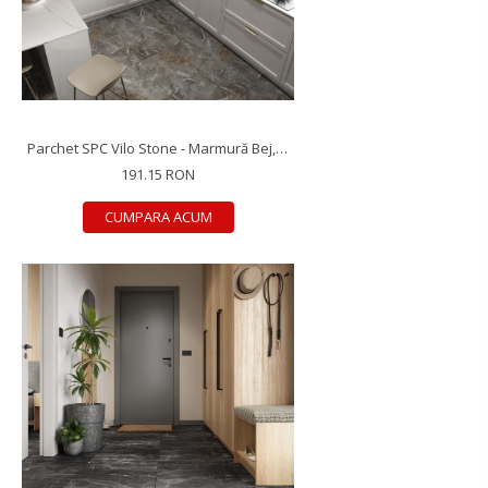
Parchet SPC Vilo Stone - Marmură Bej, 600×600×5 mm, antiderapant R10, 1.44 mp/cutie (4 plăci)
191.15 RON
CUMPARA ACUM