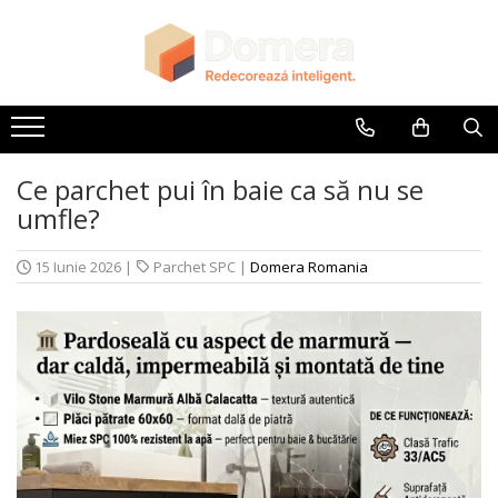
Toate Produsele
Parchet
Parchet SPC
Ce parchet pui în baie ca să nu se
Riflaje Decorative
umfle?
Riflaj exterior
Riflaje Interioare
15 Iunie 2026
|
Parchet SPC
|
Domera Romania
Glafuri
Glafuri Interioare
Glafuri Exterioare
Plinte, Plinte PVC, Plinte MDF
Plinte PVC
Plinte MDF Premium
Accesorii Plinte