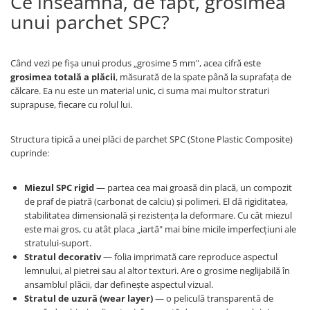
Ce înseamnă, de fapt, grosimea
unui parchet SPC?
Când vezi pe fișa unui produs „grosime 5 mm", acea cifră este
grosimea totală a plăcii
, măsurată de la spate până la suprafața de
călcare. Ea nu este un material unic, ci suma mai multor straturi
suprapuse, fiecare cu rolul lui.
Structura tipică a unei plăci de parchet SPC (Stone Plastic Composite)
cuprinde:
Miezul SPC rigid
— partea cea mai groasă din placă, un compozit
de praf de piatră (carbonat de calciu) și polimeri. El dă rigiditatea,
stabilitatea dimensională și rezistența la deformare. Cu cât miezul
este mai gros, cu atât placa „iartă" mai bine micile imperfecțiuni ale
stratului-suport.
Stratul decorativ
— folia imprimată care reproduce aspectul
lemnului, al pietrei sau al altor texturi. Are o grosime neglijabilă în
ansamblul plăcii, dar definește aspectul vizual.
Stratul de uzură (wear layer)
— o peliculă transparentă de