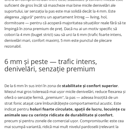
suficient de gros încât să mascheze mai bine micile denivelări ale
suportului, iar senzația la pas este mai solidă decât la 4 mm. Este
alegerea „sigură" pentru un apartament întreg — living, hol,
dormitoare — pentru că acoperă majoritatea situațiilor reale fără să te
împingă în zona premium de preț. Dacă nu ai un motiv specific să
cobori la 4 mm (buget strict) sau să urci la 6 mm (trafic foarte intens,
denivelări mari, confort maxim), 5 mm este punctul de plecare
rezonabil.
6 mm și peste — trafic intens,
denivelări, senzație premium
De la 6 mm în sus intri în zona de
stabilitate și confort superior
.
Miezul mai gros tolerează mai ușor micile denivelări, reduce flexarea și
oferă o senzație fermă, „premium", la pas — adesea însoțită de un
strat fonic atașat care îmbunătățește comportamentul acustic. Este
indicat pentru
holuri foarte circulate, spații de lucru, locuințe cu
animale sau cu cerințe ridicate de durabilitate și confort
,
precum și pentru zonele de comercial ușor. Compromisurile: este cea
mai scumpă variantă, ridică mai mult nivelul pardoselii (relevant la