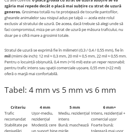
Cu alte cuvinte:
o placă groasă cu strat de uzură subțire se va
zgâria mai repede decât o placă mai subțire cu strat de uzură
generos.
Grosimea totală nu te protejează de tocurile pantofilor,
ghearele animalelor sau nisipul adus pe talpă — acela este rolul
exclusiv al stratului de uzură. De aceea, dacă trebuie să alegi unde să
faci compromisul, miza pe un strat de uzură pe măsura traficului, nu
doar pe o cifră mare a grosimii totale.
Stratul de uzură se exprimă fie în milimetri (0,3 / 0,4 / 0,55 mm), fie în
mil
(miimi de inch): 12 mil ≈ 0,3 mm, 20 mil ≈ 0,5 mm, 22 mil ≈ 0,55 mm.
Pentru o locuință obișnuită, 0,4 mm (≈16 mil) este un reper rezonabil;
pentru trafic intens sau spații comerciale ușoare, 0,55 mm (≈22 mil)
oferă o marjă mai confortabilă.
Tabel: 4 mm vs 5 mm vs 6 mm
Criteriu
4 mm
5 mm
6 mm+
Trafic
Ușor-mediu,
Mediu, rezidențial
Intens, rezidențial +
recomandat
rezidențial
intens
comercial ușor
Stabilitate pe
Modestă; cere
Bună; maschează
Foarte bună;
denivelări
un suport bine
micile
tolerează mai ușor