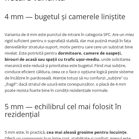
4 mm — bugetul și camerele liniștite
Varianta de 4 mm este punctul de intrare în categoria SPC. Are un miez
rigid suficient pentru o suprafață stabilă, dar mai puțină marjă în fața
denivelărilor stratului-suport, motiv pentru care cere un substrat bine
nivelat. Este potrivită pentru
dormitoare, camere de oaspeți,
birouri de acasă sau spații cu trafic ușor-mediu
, unde solicitarea
mecanică este redusă și prioritatea este bugetul. Fiind mai subțire,
conduce eficient căldura, ceea ce o face o opțiune logică peste sisteme
de încălzire în pardoseală. Atenție totuși să nu confunzi „subțire" cu
„fragil": dacă stratul de uzură este corespunzător, o placă de 4 mm
poate rezista foarte bine în condiții rezidențiale normale.
5 mm — echilibrul cel mai folosit în
rezidențial
5 mm este, în practică,
cea mai aleasă grosime pentru locuințe
.
Oferă un compromis bun între cost, stabilitate și confort: miezul este