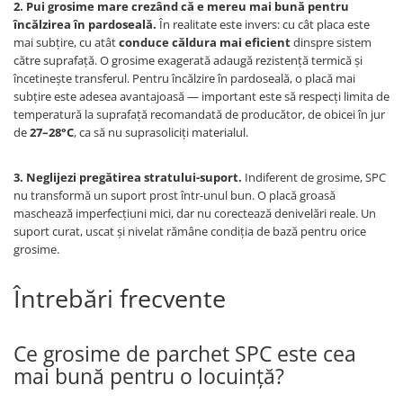
2. Pui grosime mare crezând că e mereu mai bună pentru
încălzirea în pardoseală.
În realitate este invers: cu cât placa este
mai subțire, cu atât
conduce căldura mai eficient
dinspre sistem
către suprafață. O grosime exagerată adaugă rezistență termică și
încetinește transferul. Pentru încălzire în pardoseală, o placă mai
subțire este adesea avantajoasă — important este să respecți limita de
temperatură la suprafață recomandată de producător, de obicei în jur
de
27–28°C
, ca să nu suprasoliciți materialul.
3. Neglijezi pregătirea stratului-suport.
Indiferent de grosime, SPC
nu transformă un suport prost într-unul bun. O placă groasă
maschează imperfecțiuni mici, dar nu corectează denivelări reale. Un
suport curat, uscat și nivelat rămâne condiția de bază pentru orice
grosime.
Întrebări frecvente
Ce grosime de parchet SPC este cea
mai bună pentru o locuință?