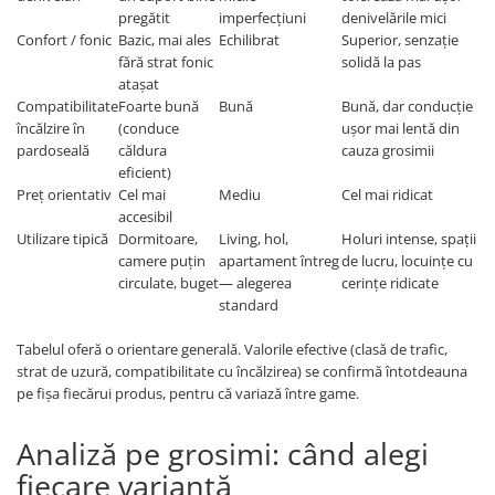
pregătit
imperfecțiuni
denivelările mici
Confort / fonic
Bazic, mai ales
Echilibrat
Superior, senzație
fără strat fonic
solidă la pas
atașat
Compatibilitate
Foarte bună
Bună
Bună, dar conducție
încălzire în
(conduce
ușor mai lentă din
pardoseală
căldura
cauza grosimii
eficient)
Preț orientativ
Cel mai
Mediu
Cel mai ridicat
accesibil
Utilizare tipică
Dormitoare,
Living, hol,
Holuri intense, spații
camere puțin
apartament întreg
de lucru, locuințe cu
circulate, buget
— alegerea
cerințe ridicate
standard
Tabelul oferă o orientare generală. Valorile efective (clasă de trafic,
strat de uzură, compatibilitate cu încălzirea) se confirmă întotdeauna
pe fișa fiecărui produs, pentru că variază între game.
Analiză pe grosimi: când alegi
fiecare variantă