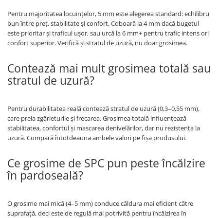
Pentru majoritatea locuințelor, 5 mm este alegerea standard: echilibru
bun între preț, stabilitate și confort. Coboară la 4 mm dacă bugetul
este prioritar și traficul ușor, sau urcă la 6 mm+ pentru trafic intens ori
confort superior. Verifică și stratul de uzură, nu doar grosimea.
Contează mai mult grosimea totală sau
stratul de uzură?
Pentru durabilitatea reală contează stratul de uzură (0,3–0,55 mm),
care preia zgârieturile și frecarea. Grosimea totală influențează
stabilitatea, confortul și mascarea denivelărilor, dar nu rezistența la
uzură. Compară întotdeauna ambele valori pe fișa produsului.
Ce grosime de SPC pun peste încălzire
în pardoseală?
O grosime mai mică (4–5 mm) conduce căldura mai eficient către
suprafață, deci este de regulă mai potrivită pentru încălzirea în