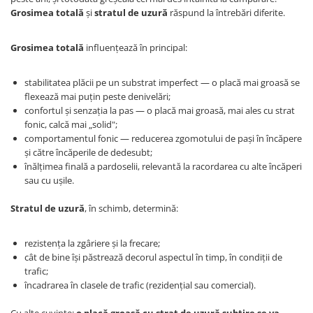
Grosimea totală
și
stratul de uzură
răspund la întrebări diferite.
Grosimea totală
influențează în principal:
stabilitatea plăcii pe un substrat imperfect — o placă mai groasă se
flexează mai puțin peste denivelări;
confortul și senzația la pas — o placă mai groasă, mai ales cu strat
fonic, calcă mai „solid";
comportamentul fonic — reducerea zgomotului de pași în încăpere
și către încăperile de dedesubt;
înălțimea finală a pardoselii, relevantă la racordarea cu alte încăperi
sau cu ușile.
Stratul de uzură
, în schimb, determină:
rezistența la zgâriere și la frecare;
cât de bine își păstrează decorul aspectul în timp, în condiții de
trafic;
încadrarea în clasele de trafic (rezidențial sau comercial).