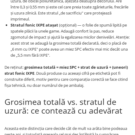
uzură, de obicei poliuretanică, așezată deasupra decorului. Are
între 0,3 și 0,55 mm și este cel care preia toate zgârieturile, frecările
și uzura zilnică. Este stratul „de sacrificiu" care protejează
imprimeul.
Stratul fonic IXPE atașat
(opțional) — o folie de spumă lipită pe
spatele plăcii la unele game. Adaugă confort la pas, reduce
zgomotul de impact și ajută la egalizarea micilor denivelări. Atenție:
acest strat se adaugă la grosimea totală declarată, deci o placă de
„6 mm cu IXPE" poate avea un miez SPC efectiv mai mic decât una
de „5,5 mm fără IXPE".
De reținut:
grosimea totală = miez SPC + strat de uzură + (uneori)
strat fonic IXPE
. Două produse cu aceeași cifră pe etichetă pot fi
construite diferit, motiv pentru care comparația corectă se face citind
fișa tehnică, nu doar numărul de pe ambalaj.
Grosimea totală vs. stratul de
uzură: ce contează cu adevărat
Aceasta este distincția care decide cât de mult va arăta bine podeaua
peste ani, și totodată greșeala cel mai des întâlnită la cumpărare.