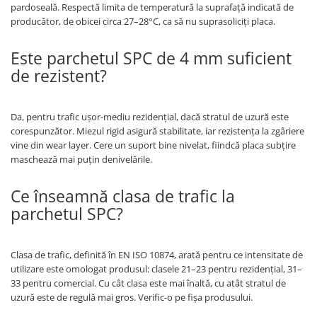
pardoseală. Respectă limita de temperatură la suprafață indicată de
producător, de obicei circa 27–28°C, ca să nu suprasoliciți placa.
Este parchetul SPC de 4 mm suficient
de rezistent?
Da, pentru trafic ușor-mediu rezidențial, dacă stratul de uzură este
corespunzător. Miezul rigid asigură stabilitate, iar rezistența la zgâriere
vine din wear layer. Cere un suport bine nivelat, fiindcă placa subțire
maschează mai puțin denivelările.
Ce înseamnă clasa de trafic la
parchetul SPC?
Clasa de trafic, definită în EN ISO 10874, arată pentru ce intensitate de
utilizare este omologat produsul: clasele 21–23 pentru rezidențial, 31–
33 pentru comercial. Cu cât clasa este mai înaltă, cu atât stratul de
uzură este de regulă mai gros. Verific-o pe fișa produsului.