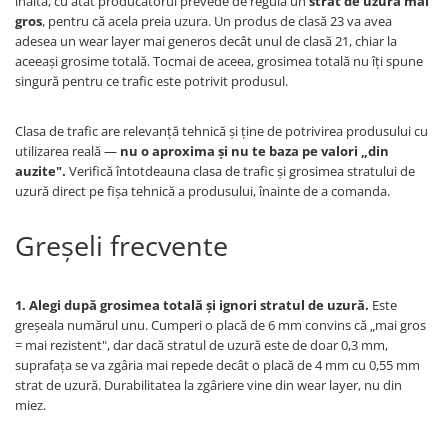
înaltă, cu atât producătorul prevede de regulă un
strat de uzură mai
gros
, pentru că acela preia uzura. Un produs de clasă 23 va avea
adesea un wear layer mai generos decât unul de clasă 21, chiar la
aceeași grosime totală. Tocmai de aceea, grosimea totală nu îți spune
singură pentru ce trafic este potrivit produsul.
Clasa de trafic are relevanță tehnică și ține de potrivirea produsului cu
utilizarea reală —
nu o aproxima și nu te baza pe valori „din
auzite".
Verifică întotdeauna clasa de trafic și grosimea stratului de
uzură direct pe fișa tehnică a produsului, înainte de a comanda.
Greșeli frecvente
1. Alegi după grosimea totală și ignori stratul de uzură.
Este
greșeala numărul unu. Cumperi o placă de 6 mm convins că „mai gros
= mai rezistent", dar dacă stratul de uzură este de doar 0,3 mm,
suprafața se va zgâria mai repede decât o placă de 4 mm cu 0,55 mm
strat de uzură. Durabilitatea la zgâriere vine din wear layer, nu din
miez.