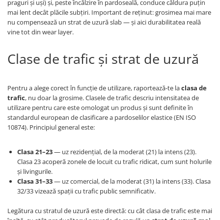
praguri și uși) și, peste încălzire în pardoseală, conduce căldura puțin
mai lent decât plăcile subțiri. Important de reținut: grosimea mai mare
nu compensează un strat de uzură slab — și aici durabilitatea reală
vine tot din wear layer.
Clase de trafic și strat de uzură
Pentru a alege corect în funcție de utilizare, raportează-te la
clasa de
trafic
, nu doar la grosime. Clasele de trafic descriu intensitatea de
utilizare pentru care este omologat un produs și sunt definite în
standardul european de clasificare a pardoselilor elastice (EN ISO
10874). Principiul general este:
Clasa 21–23
— uz rezidențial, de la moderat (21) la intens (23).
Clasa 23 acoperă zonele de locuit cu trafic ridicat, cum sunt holurile
și livingurile.
Clasa 31–33
— uz comercial, de la moderat (31) la intens (33). Clasa
32/33 vizează spații cu trafic public semnificativ.
Legătura cu stratul de uzură este directă: cu cât clasa de trafic este mai