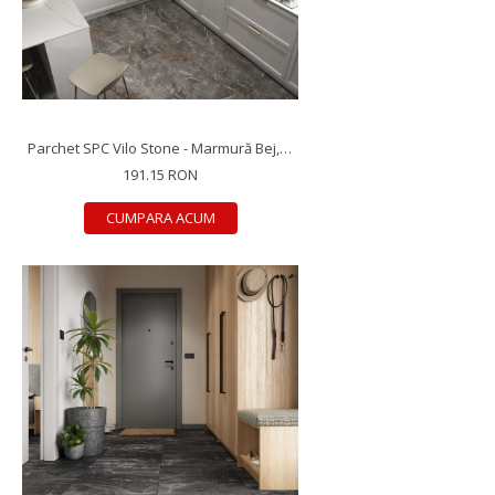
Parchet SPC Vilo Stone - Marmură Bej, 600×600×5 mm, antiderapant R10, 1.44 mp/cutie (4 plăci)
191.15 RON
CUMPARA ACUM