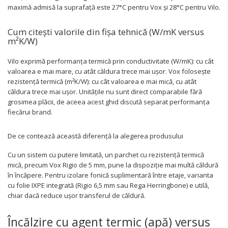
maximă admisă la suprafață este 27°C pentru Vox și 28°C pentru Vilo.
Cum citești valorile din fișa tehnică (W/mK versus
m²K/W)
Vilo exprimă performanța termică prin conductivitate (W/mK): cu cât
valoarea e mai mare, cu atât căldura trece mai ușor. Vox folosește
rezistență termică (m²K/W): cu cât valoarea e mai mică, cu atât
căldura trece mai ușor. Unitățile nu sunt direct comparabile fără
grosimea plăcii, de aceea acest ghid discută separat performanța
fiecărui brand.
De ce contează această diferență la alegerea produsului
Cu un sistem cu putere limitată, un parchet cu rezistență termică
mică, precum Vox Rigio de 5 mm, pune la dispoziție mai multă căldură
în încăpere. Pentru izolare fonică suplimentară între etaje, varianta
cu folie IXPE integrată (Rigio 6,5 mm sau Rega Herringbone) e utilă,
chiar dacă reduce ușor transferul de căldură.
Încălzire cu agent termic (apă) versus