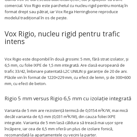
comercial. Vox Rigio este parchetul cu nucleu rigid pentru montaj în
format drept sau pătrat, iar Vox Rega Herringbone reproduce
modelul tradițional în os de pește.
Vox Rigio, nucleu rigid pentru trafic
intens
Vox Rigio este disponibil în două grosimi: 5 mm, fără strat izolator, și
6,5 mm, cu folie IXPE de 1,5 mm integrată. Are clasă europeană de
trafic 33/42, îmbinare patentată L2C UNILIN și garanție de 20 de ani.
Plăcile vin în format de 1220×229 mm, cu efect de lemn, și de 300×600
mm, cu efect de beton.
Rigio 5 mm versus Rigio 6,5 mm cu izolație integrată
Varianta de 5 mm are rezistență termică de 0,0154 m²K/W, mai mică
decât varianta de 6,5 mm (0,031 m²K/W), din cauza foliei IXPE
integrate. Varianta de 5 mm lasă căldura să treacă mai ușor spre
încăpere, iar cea de 6,5 mm oferă un plus de izolare fonică,
recomandată la apartamentele cu vecini la parter.