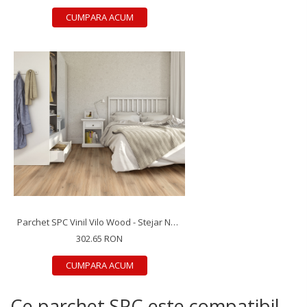
CUMPARA ACUM
Parchet SPC Vinil Vilo Wood - Stejar Noble, 1218×181×4 mm, antiderapant R9, 2.42 mp/cutie (11 plăci)
302.65 RON
CUMPARA ACUM
Ce parchet SPC este compatibil