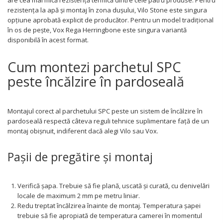
are cea mai mică rezistență termică dintre cele patru produse. Pentru
rezistența la apă și montaj în zona dușului, Vilo Stone este singura
opțiune aprobată explicit de producător. Pentru un model tradițional
în os de pește, Vox Rega Herringbone este singura variantă
disponibilă în acest format.
Cum montezi parchetul SPC
peste încălzire în pardoseală
Montajul corect al parchetului SPC peste un sistem de încălzire în
pardoseală respectă câteva reguli tehnice suplimentare față de un
montaj obișnuit, indiferent dacă alegi Vilo sau Vox.
Pașii de pregătire și montaj
Verifică șapa. Trebuie să fie plană, uscată și curată, cu denivelări
locale de maximum 2 mm pe metru liniar.
Redu treptat încălzirea înainte de montaj. Temperatura șapei
trebuie să fie apropiată de temperatura camerei în momentul