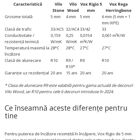
Caracteristică
Vilo
Vilo
Vox Rigio 5
Vox Rega
Stone
Wood
mm
Herringbone
Grosime totală
5 mm
4 mm
5 mm
6 mm (5 mm + 1
mm IXPE)
Clasă de trafic
33/AC5
32/AC4
33/42
33
Conductivitate /
0,159
0,25
0,0154
0,061 m²K/W
rezistență termică
W/mK
W/mK
m²K/W
Temperatură maximă la
28°C
28°C
27°C
27°C
încălzire
Clasă de alunecare
R10
R9 /
R9
R10
R10*
Garanție uz rezidențial
20 ani
15 ani
20 ani
20 ani
* Clasa de alunecare R9 este valabilă pentru gama actuală de decoruri
Vilo Wood, iar R10 pentru cele 6 decoruri introduse în 2024.
Ce înseamnă aceste diferențe pentru
tine
Pentru puterea de încălzire resimțită în încăpere, Vox Rigio de 5 mm