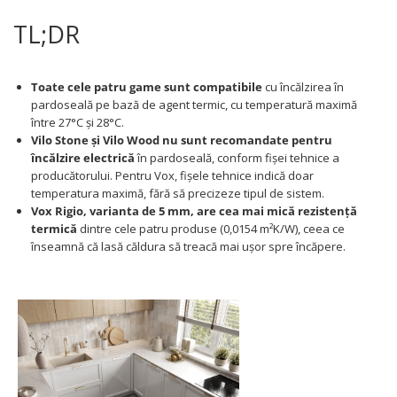
TL;DR
Toate cele patru game sunt compatibile
cu încălzirea în
pardoseală pe bază de agent termic, cu temperatură maximă
între 27°C și 28°C.
Vilo Stone și Vilo Wood nu sunt recomandate pentru
încălzire electrică
în pardoseală, conform fișei tehnice a
producătorului. Pentru Vox, fișele tehnice indică doar
temperatura maximă, fără să precizeze tipul de sistem.
Vox Rigio, varianta de 5 mm, are cea mai mică rezistență
termică
dintre cele patru produse (0,0154 m²K/W), ceea ce
înseamnă că lasă căldura să treacă mai ușor spre încăpere.