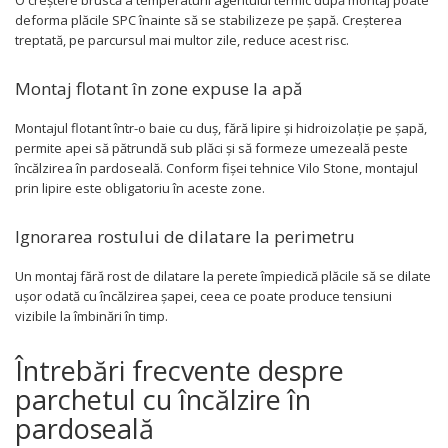
O creștere bruscă a temperaturii agentului termic după montaj poate
deforma plăcile SPC înainte să se stabilizeze pe șapă. Creșterea
treptată, pe parcursul mai multor zile, reduce acest risc.
Montaj flotant în zone expuse la apă
Montajul flotant într-o baie cu duș, fără lipire și hidroizolație pe șapă,
permite apei să pătrundă sub plăci și să formeze umezeală peste
încălzirea în pardoseală. Conform fișei tehnice Vilo Stone, montajul
prin lipire este obligatoriu în aceste zone.
Ignorarea rostului de dilatare la perimetru
Un montaj fără rost de dilatare la perete împiedică plăcile să se dilate
ușor odată cu încălzirea șapei, ceea ce poate produce tensiuni
vizibile la îmbinări în timp.
Întrebări frecvente despre
parchetul cu încălzire în
pardoseală