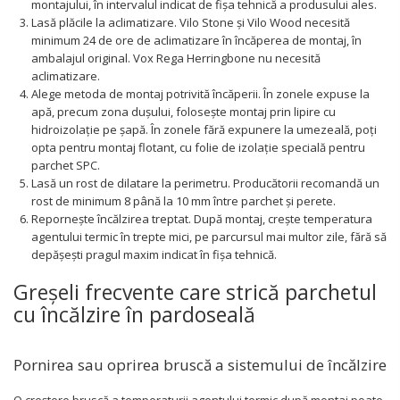
montajului, în intervalul indicat de fișa tehnică a produsului ales.
Lasă plăcile la aclimatizare. Vilo Stone și Vilo Wood necesită
minimum 24 de ore de aclimatizare în încăperea de montaj, în
ambalajul original. Vox Rega Herringbone nu necesită
aclimatizare.
Alege metoda de montaj potrivită încăperii. În zonele expuse la
apă, precum zona dușului, folosește montaj prin lipire cu
hidroizolație pe șapă. În zonele fără expunere la umezeală, poți
opta pentru montaj flotant, cu folie de izolație specială pentru
parchet SPC.
Lasă un rost de dilatare la perimetru. Producătorii recomandă un
rost de minimum 8 până la 10 mm între parchet și perete.
Repornește încălzirea treptat. După montaj, crește temperatura
agentului termic în trepte mici, pe parcursul mai multor zile, fără să
depășești pragul maxim indicat în fișa tehnică.
Greșeli frecvente care strică parchetul
cu încălzire în pardoseală
Pornirea sau oprirea bruscă a sistemului de încălzire