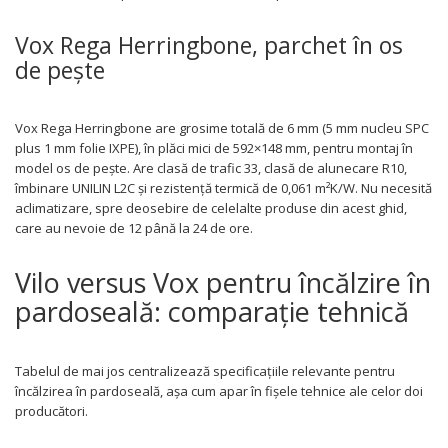
Vox Rega Herringbone, parchet în os
de pește
Vox Rega Herringbone are grosime totală de 6 mm (5 mm nucleu SPC
plus 1 mm folie IXPE), în plăci mici de 592×148 mm, pentru montaj în
model os de pește. Are clasă de trafic 33, clasă de alunecare R10,
îmbinare UNILIN L2C și rezistență termică de 0,061 m²K/W. Nu necesită
aclimatizare, spre deosebire de celelalte produse din acest ghid,
care au nevoie de 12 până la 24 de ore.
Vilo versus Vox pentru încălzire în
pardoseală: comparație tehnică
Tabelul de mai jos centralizează specificațiile relevante pentru
încălzirea în pardoseală, așa cum apar în fișele tehnice ale celor doi
producători.