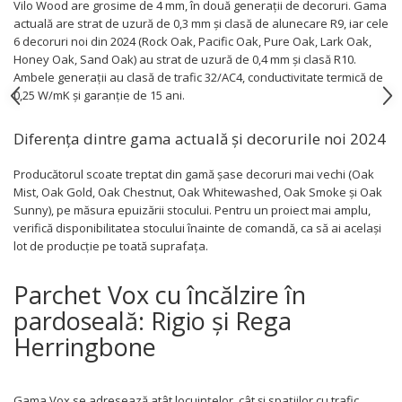
Vilo Wood are grosime de 4 mm, în două generații de decoruri. Gama
actuală are strat de uzură de 0,3 mm și clasă de alunecare R9, iar cele
6 decoruri noi din 2024 (Rock Oak, Pacific Oak, Pure Oak, Lark Oak,
Honey Oak, Sand Oak) au strat de uzură de 0,4 mm și clasă R10.
Ambele generații au clasă de trafic 32/AC4, conductivitate termică de
0,25 W/mK și garanție de 15 ani.
Diferența dintre gama actuală și decorurile noi 2024
Producătorul scoate treptat din gamă șase decoruri mai vechi (Oak
Mist, Oak Gold, Oak Chestnut, Oak Whitewashed, Oak Smoke și Oak
Sunny), pe măsura epuizării stocului. Pentru un proiect mai amplu,
verifică disponibilitatea stocului înainte de comandă, ca să ai același
lot de producție pe toată suprafața.
Parchet Vox cu încălzire în
pardoseală: Rigio și Rega
Herringbone
Gama Vox se adresează atât locuințelor, cât și spațiilor cu trafic