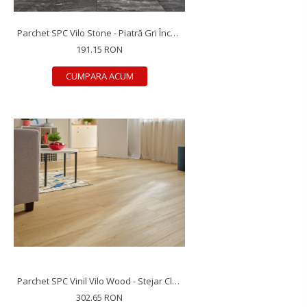
Parchet SPC Vilo Stone - Piatră Gri Închis, 600×600×5 mm, antiderapant R10, 1.44 mp/cutie (4 plăci)
191.15 RON
CUMPARA ACUM
Parchet SPC Vinil Vilo Wood - Stejar Classic, 1218×181×4 mm, antiderapant R9, 2.42 mp/cutie (11 plăci)
302.65 RON