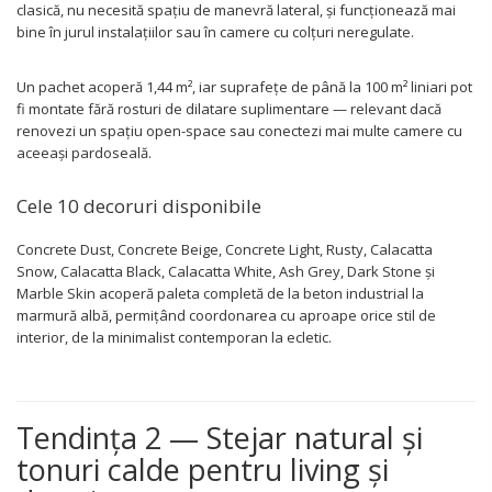
clasică, nu necesită spațiu de manevră lateral, și funcționează mai
bine în jurul instalațiilor sau în camere cu colțuri neregulate.
Un pachet acoperă 1,44 m², iar suprafețe de până la 100 m² liniari pot
fi montate fără rosturi de dilatare suplimentare — relevant dacă
renovezi un spațiu open-space sau conectezi mai multe camere cu
aceeași pardoseală.
Cele 10 decoruri disponibile
Concrete Dust, Concrete Beige, Concrete Light, Rusty, Calacatta
Snow, Calacatta Black, Calacatta White, Ash Grey, Dark Stone și
Marble Skin acoperă paleta completă de la beton industrial la
marmură albă, permițând coordonarea cu aproape orice stil de
interior, de la minimalist contemporan la ecletic.
Tendința 2 — Stejar natural și
tonuri calde pentru living și