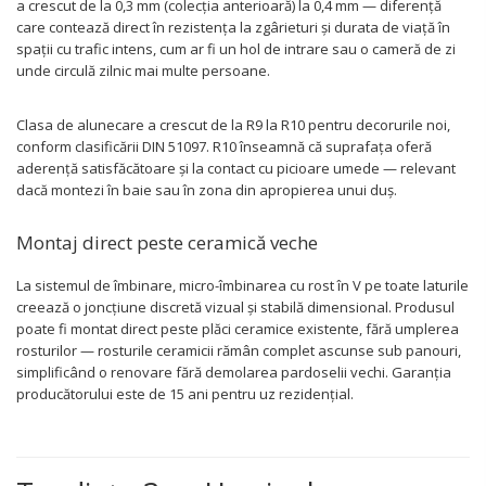
a crescut de la 0,3 mm (colecția anterioară) la 0,4 mm — diferență
care contează direct în rezistența la zgârieturi și durata de viață în
spații cu trafic intens, cum ar fi un hol de intrare sau o cameră de zi
unde circulă zilnic mai multe persoane.
Clasa de alunecare a crescut de la R9 la R10 pentru decorurile noi,
conform clasificării DIN 51097. R10 înseamnă că suprafața oferă
aderență satisfăcătoare și la contact cu picioare umede — relevant
dacă montezi în baie sau în zona din apropierea unui duș.
Montaj direct peste ceramică veche
La sistemul de îmbinare, micro-îmbinarea cu rost în V pe toate laturile
creează o joncțiune discretă vizual și stabilă dimensional. Produsul
poate fi montat direct peste plăci ceramice existente, fără umplerea
rosturilor — rosturile ceramicii rămân complet ascunse sub panouri,
simplificând o renovare fără demolarea pardoselii vechi. Garanția
producătorului este de 15 ani pentru uz rezidențial.