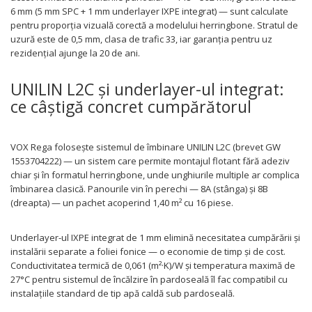
6 mm (5 mm SPC + 1 mm underlayer IXPE integrat) — sunt calculate
pentru proporția vizuală corectă a modelului herringbone. Stratul de
uzură este de 0,5 mm, clasa de trafic 33, iar garanția pentru uz
rezidențial ajunge la 20 de ani.
UNILIN L2C și underlayer-ul integrat:
ce câștigă concret cumpărătorul
VOX Rega folosește sistemul de îmbinare UNILIN L2C (brevet GW
1553704222) — un sistem care permite montajul flotant fără adeziv
chiar și în formatul herringbone, unde unghiurile multiple ar complica
îmbinarea clasică. Panourile vin în perechi — 8A (stânga) și 8B
(dreapta) — un pachet acoperind 1,40 m² cu 16 piese.
Underlayer-ul IXPE integrat de 1 mm elimină necesitatea cumpărării și
instalării separate a foliei fonice — o economie de timp și de cost.
Conductivitatea termică de 0,061 (m²·K)/W și temperatura maximă de
27°C pentru sistemul de încălzire în pardoseală îl fac compatibil cu
instalațiile standard de tip apă caldă sub pardoseală.