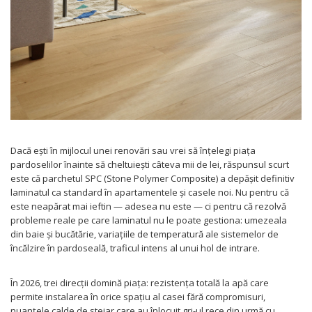
Dacă ești în mijlocul unei renovări sau vrei să înțelegi piața
pardoselilor înainte să cheltuiești câteva mii de lei, răspunsul scurt
este că parchetul SPC (Stone Polymer Composite) a depășit definitiv
laminatul ca standard în apartamentele și casele noi. Nu pentru că
este neapărat mai ieftin — adesea nu este — ci pentru că rezolvă
probleme reale pe care laminatul nu le poate gestiona: umezeala
din baie și bucătărie, variațiile de temperatură ale sistemelor de
încălzire în pardoseală, traficul intens al unui hol de intrare.
În 2026, trei direcții domină piața: rezistența totală la apă care
permite instalarea în orice spațiu al casei fără compromisuri,
nuanțele calde de stejar care au înlocuit gri-ul rece din urmă cu