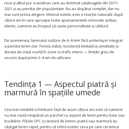
rece și albul pur scandinav care au dominat cataloagele din 2017–
2021 și-au pierdut din popularitate. Nu au dispărut complet, dar nu
mai sunt prima alegere. Motivul estetic este o reacție naturală: după
câțiva ani în care aproape toate apartamentele renovate arătau
identic, oamenii au început să caute personalitate și căldură.
De asemenea, laminatul subțire de 6–8 mm fără underlayer integrat
a pierdut teren clar. Fonică slabă, rezistență limitată la umiditate și
durata de viață scurtă în zone cu trafic intens — limitări greu de
ascuns după primii 3–4 ani de utilizare.
Tendința 1 — Aspectul piatră și
marmură în spațiile umede
Cea mai notabilă schimbare față de acum câțiva ani este că oamenii
nu mai caută neapărat un parchet cu aspect de lemn pentru baie sau
bucătărie. Plăcile SPC cu textură de beton, piatră sau marmură au
câștigat teren rapid, pentru că oferă estetic ceva pe care ceramica