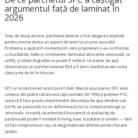
argumentul față de laminat în
2026
Timp de două decenii, parchetul laminat a fost alegerea implicită
pentru oricine dorea un aspect de lemn la un preț accesibil.
Problema a apărut în momentul în care proprietarii s-au confruntat
cu bucătăriile, băile și coridoarele: laminatul absoarbe umezeală, se
umflă, și odată degradat nu poate fi refăcut. Un pahar de apă
răsturnat pe un parchet laminat fără a fi șters imediat poate costa
câteva mii de lei în înlocuiri.
SPC-ul rezolvă exact acest punct slab. Miezul unui panou SPC este
compus din piatră calcaroasă (aproximativ 60–70%) și polimeri PVC,
ceea ce îl face practic impermeabil. Absorbția de apă rămâne sub
0,01%, iar panourile nu se deformează nici la contact prelungit cu
umezeala. Această caracteristică înseamnă că același tip de
pardoseală poate fi instalat în living, baie, bucătărie și coridor — fără
să faci compromisuri sau să alegi materiale diferite pentru fiecare
spațiu.