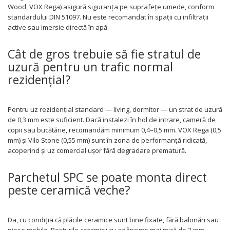
Wood, VOX Rega) asigură siguranța pe suprafețe umede, conform
standardului DIN 51097. Nu este recomandat în spații cu infiltrații
active sau imersie directă în apă.
Cât de gros trebuie să fie stratul de
uzură pentru un trafic normal
rezidențial?
Pentru uz rezidențial standard — living, dormitor — un strat de uzură
de 0,3 mm este suficient. Dacă instalezi în hol de intrare, cameră de
copii sau bucătărie, recomandăm minimum 0,4–0,5 mm. VOX Rega (0,5
mm) și Vilo Stone (0,55 mm) sunt în zona de performanță ridicată,
acoperind și uz comercial ușor fără degradare prematură.
Parchetul SPC se poate monta direct
peste ceramică veche?
Da, cu condiția că plăcile ceramice sunt bine fixate, fără balonări sau
piese mobile. Rosturile ceramicii cu adâncime mai mică de 2 mm