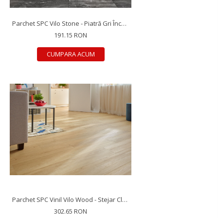
Parchet SPC Vilo Stone - Piatră Gri Închis, 600×600×5 mm, antiderapant R10, 1.44 mp/cutie (4 plăci)
191.15 RON
CUMPARA ACUM
Parchet SPC Vinil Vilo Wood - Stejar Classic, 1218×181×4 mm, antiderapant R9, 2.42 mp/cutie (11 plăci)
302.65 RON