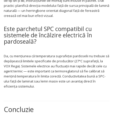
de tip 8A și 8B, instrucțiunile de montaj sunt incluse în pachet. Sfat
practic: planifică direcția modelului față de sursa principală de lumină
naturală — un herringbone orientat diagonal față de fereastră
creează cel mai bun efect vizual.
Este parchetul SPC compatibil cu
sistemele de încălzire electrică în
pardoseală?
Da, cu mențiunea că temperatura suprafeței pardoselii nu trebuie să
depășească limitele specificate de producător (27°C suprafață, la
VOX Rega). Sistemele electrice au fluctuații mai rapide decât cele cu
agent termic — este important ca termoreglatorul să fie calibrat să
mențină temperatura în limita corectă. Conductivitatea bună a SPC-
ului față de laminat sau lemn masiv este un avantaj direct în
eficiența sistemului.
Concluzie