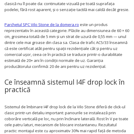
clasică nu îl poate da: continuitate vizuală pe toată suprafața
podelei, fără rost aparent, și o senzație tactilă mai caldă decât gresie.
Parchetul SPC Vilo Stone de la domera.ro
este un produs
reprezentativ în această categorie. Plăcile au dimensiunea de 60 × 60
cm, grosimea totală de 5 mm și un strat de uzură de 0,55 mm — unul
dintre cele mai groase din clasa sa. Clasa de trafic AC5/33 înseamnă
că este certificat atât pentru spații rezidențiale cât și pentru uz
comercial ușor, ceea ce în practică se traduce printr-o durabilitate
estimată de 20+ ani în condiții normale de uz. Garanția
producătorului confirmă: 20 de ani pentru uz rezidențial.
Ce înseamnă sistemul I4F drop lock în
practică
Sistemul de îmbinare I4F drop lock de la Vilo Stone diferă de click-ul
clasic printr-un detaliu important: panourile se instalează prin
coborâre verticală pe loc, nu prin înclinare laterală. Rost în V pe toate
cele patru laturi, mecanism de blocare instantaneu. Rezultatul
practic: montajul este cu aproximativ 30% mai rapid față de metoda