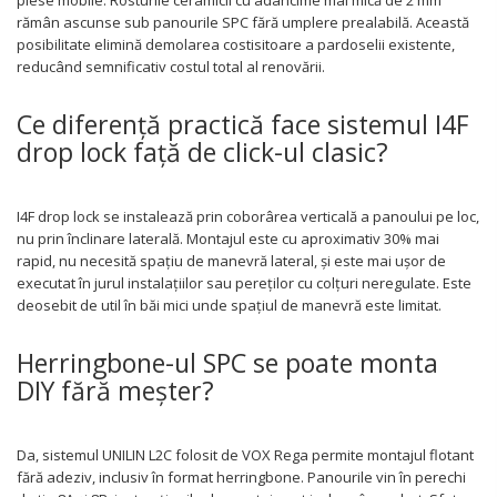
rămân ascunse sub panourile SPC fără umplere prealabilă. Această
posibilitate elimină demolarea costisitoare a pardoselii existente,
reducând semnificativ costul total al renovării.
Ce diferență practică face sistemul I4F
drop lock față de click-ul clasic?
I4F drop lock se instalează prin coborârea verticală a panoului pe loc,
nu prin înclinare laterală. Montajul este cu aproximativ 30% mai
rapid, nu necesită spațiu de manevră lateral, și este mai ușor de
executat în jurul instalațiilor sau pereților cu colțuri neregulate. Este
deosebit de util în băi mici unde spațiul de manevră este limitat.
Herringbone-ul SPC se poate monta
DIY fără meșter?
Da, sistemul UNILIN L2C folosit de VOX Rega permite montajul flotant
fără adeziv, inclusiv în format herringbone. Panourile vin în perechi