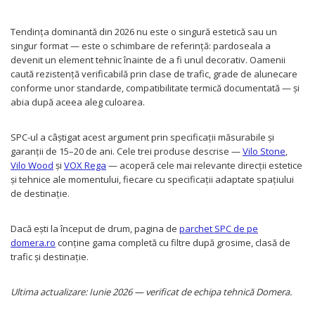
Tendința dominantă din 2026 nu este o singură estetică sau un
singur format — este o schimbare de referință: pardoseala a
devenit un element tehnic înainte de a fi unul decorativ. Oamenii
caută rezistență verificabilă prin clase de trafic, grade de alunecare
conforme unor standarde, compatibilitate termică documentată — și
abia după aceea aleg culoarea.
SPC-ul a câștigat acest argument prin specificații măsurabile și
garanții de 15–20 de ani. Cele trei produse descrise —
Vilo Stone
,
Vilo Wood
și
VOX Rega
— acoperă cele mai relevante direcții estetice
și tehnice ale momentului, fiecare cu specificații adaptate spațiului
de destinație.
Dacă ești la început de drum, pagina de
parchet SPC de pe
domera.ro
conține gama completă cu filtre după grosime, clasă de
trafic și destinație.
Ultima actualizare: Iunie 2026 — verificat de echipa tehnică Domera.