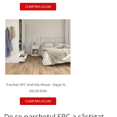
CUMPARA ACUM
Parchet SPC Vinil Vilo Wood - Stejar Noble, 1218×181×4 mm, antiderapant R9, 2.42 mp/cutie (11 plăci)
302.65 RON
CUMPARA ACUM
De ce parchetul SPC a câștigat