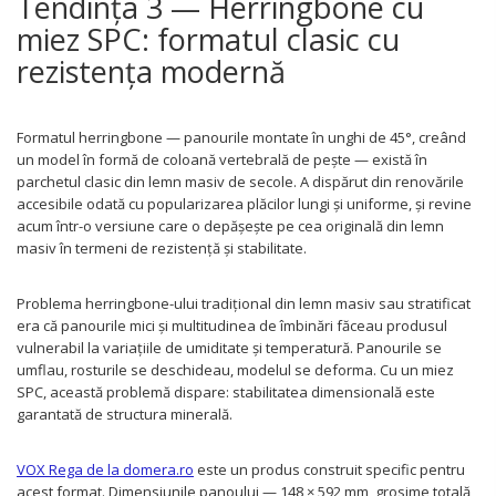
Tendința 3 — Herringbone cu
miez SPC: formatul clasic cu
rezistența modernă
Formatul herringbone — panourile montate în unghi de 45°, creând
un model în formă de coloană vertebrală de pește — există în
parchetul clasic din lemn masiv de secole. A dispărut din renovările
accesibile odată cu popularizarea plăcilor lungi și uniforme, și revine
acum într-o versiune care o depășește pe cea originală din lemn
masiv în termeni de rezistență și stabilitate.
Problema herringbone-ului tradițional din lemn masiv sau stratificat
era că panourile mici și multitudinea de îmbinări făceau produsul
vulnerabil la variațiile de umiditate și temperatură. Panourile se
umflau, rosturile se deschideau, modelul se deforma. Cu un miez
SPC, această problemă dispare: stabilitatea dimensională este
garantată de structura minerală.
VOX Rega de la domera.ro
este un produs construit specific pentru
acest format. Dimensiunile panoului — 148 × 592 mm, grosime totală