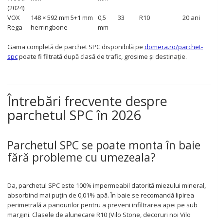
(2024)
VOX
148 × 592 mm
5+1 mm
0,5
33
R10
20 ani
Rega
herringbone
mm
Gama completă de parchet SPC disponibilă pe
domera.ro/parchet-
spc
poate fi filtrată după clasă de trafic, grosime și destinație.
Întrebări frecvente despre
parchetul SPC în 2026
Parchetul SPC se poate monta în baie
fără probleme cu umezeala?
Da, parchetul SPC este 100% impermeabil datorită miezului mineral,
absorbind mai puțin de 0,01% apă. În baie se recomandă lipirea
perimetrală a panourilor pentru a preveni infiltrarea apei pe sub
margini. Clasele de alunecare R10 (Vilo Stone, decoruri noi Vilo