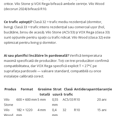
critice. Vilo Stone și VOX Rega bifează ambele cerințe. Vilo Wood
(decoruri 2024) bifează R10.
Ce trafic aștepți?
Clasă 32 = trafic mediu rezidențial (dormitor,
living). Clasă 33 = trafic intens rezidențial sau comercial ușor (hol,
bucătărie, birou de acasă). Vilo Stone (AC5/33) și VOX Rega (clasa 33)
sunt opțiunile pentru spații cu trafic ridicat. Vilo Wood (clasa 32) este
optimizat pentru living și dormitor.
Ai sau planifici încălzire în pardoseală?
Verifică temperatura
maximă specificată de producător. Toți cei trei producători confirmă
compatibilitatea, dar VOX Rega specifică explicit T < 27°C pe
suprafața pardoselii — valoare standard, compatibilă cu orice
instalație calibrată corect.
Produs
Format
Grosime
Strat
Clasă
Antiderapant
Garanție
totală
uzură
trafic
Vilo
600 × 600 mm
5 mm
0,55
AC5/33
R10
20 ani
Stone
mm
Vilo
182 × 1220
4 mm
0,4
32
R10
15 ani
Wood
mm
mm