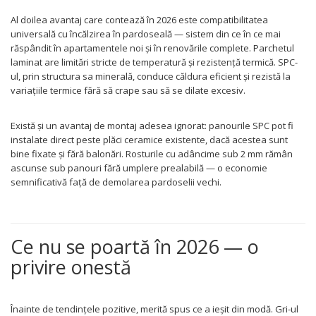
Al doilea avantaj care contează în 2026 este compatibilitatea
universală cu încălzirea în pardoseală — sistem din ce în ce mai
răspândit în apartamentele noi și în renovările complete. Parchetul
laminat are limitări stricte de temperatură și rezistență termică. SPC-
ul, prin structura sa minerală, conduce căldura eficient și rezistă la
variațiile termice fără să crape sau să se dilate excesiv.
Există și un avantaj de montaj adesea ignorat: panourile SPC pot fi
instalate direct peste plăci ceramice existente, dacă acestea sunt
bine fixate și fără balonări. Rosturile cu adâncime sub 2 mm rămân
ascunse sub panouri fără umplere prealabilă — o economie
semnificativă față de demolarea pardoselii vechi.
Ce nu se poartă în 2026 — o
privire onestă
Înainte de tendințele pozitive, merită spus ce a ieșit din modă. Gri-ul