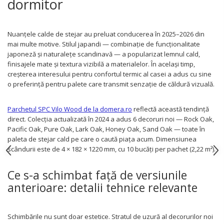
dormitor
Nuanțele calde de stejar au preluat conducerea în 2025–2026 din
mai multe motive. Stilul japandi — combinație de funcționalitate
japoneză și naturalețe scandinavă — a popularizat lemnul cald,
finisajele mate și textura vizibilă a materialelor. În același timp,
creșterea interesului pentru confortul termic al casei a adus cu sine
o preferință pentru palete care transmit senzație de căldură vizuală.
Parchetul SPC Vilo Wood de la domera.ro
reflectă această tendință
direct. Colecția actualizată în 2024 a adus 6 decoruri noi — Rock Oak,
Pacific Oak, Pure Oak, Lark Oak, Honey Oak, Sand Oak — toate în
paleta de stejar cald pe care o caută piața acum. Dimensiunea
scândurii este de 4 × 182 × 1220 mm, cu 10 bucăți per pachet (2,22 m²).
Ce s-a schimbat față de versiunile
anterioare: detalii tehnice relevante
Schimbările nu sunt doar estetice. Stratul de uzură al decorurilor noi