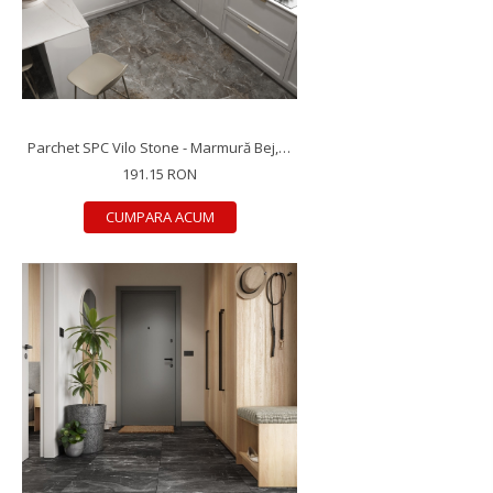
Parchet SPC Vilo Stone - Marmură Bej, 600×600×5 mm, antiderapant R10, 1.44 mp/cutie (4 plăci)
191.15 RON
CUMPARA ACUM