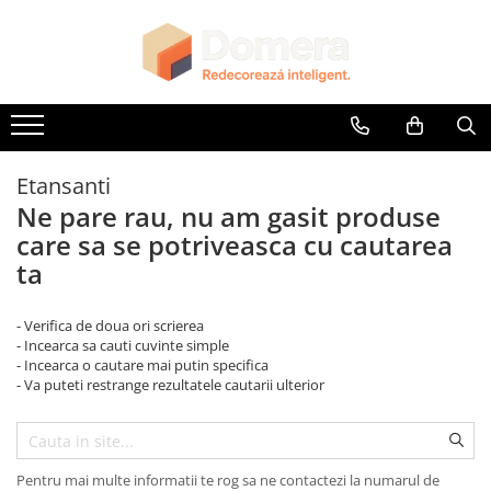
Parchet
Riflaje Decorative
Glafuri
Plinte, Plinte PVC, Plinte MDF
Accesorii
Lambriuri
Panouri Decorative
Parchet SPC
Riflaj exterior
Glafuri Interioare
Plinte PVC
Accesorii Lambriuri
Lambriuri PVC
Panouri Decorative SPC
Riflaje Interioare
Glafuri Exterioare
Plinte MDF Premium
Accesorii Riflaje Decorative
Lambriuri Premium
Panouri Decorative Premium
Accesorii Plinte
Accesorii Universale
Etansanti
Terminatii Plinta
Capac Glaf Interior
Ne pare rau, nu am gasit produse
Colt Exterior Plinta
care sa se potriveasca cu cautarea
Izolatie Parchet
Colt Interior Plinta
ta
Prag de trecere
Imbinare Plinta
Profile Decorative Fatada
- Verifica de doua ori scrierea
- Incearca sa cauti cuvinte simple
- Incearca o cautare mai putin specifica
- Va puteti restrange rezultatele cautarii ulterior
Pentru mai multe informatii te rog sa ne contactezi la numarul de