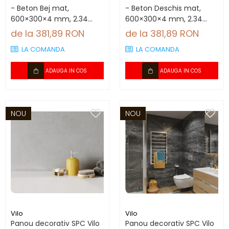
- Beton Bej mat,
- Beton Deschis mat,
600×300×4 mm, 2.34
600×300×4 mm, 2.34
mp/cutie (13 panouri)
mp/cutie (13 panouri)
de la 381,89 RON
de la 381,89 RON
LA COMANDA
LA COMANDA
ADAUGA IN COS
ADAUGA IN COS
NOU
NOU
Vilo
Vilo
Panou decorativ SPC Vilo
Panou decorativ SPC Vilo