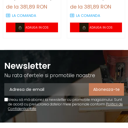
2.88 mp/cutie (4
1200×600×4 mm, 2.88
de la 381,89 RON
de la 381,89 RON
panouri)
mp/cutie (4 panouri)
LA COMANDA
LA COMANDA
ADAUGA IN COS
ADAUGA IN COS
Newsletter
Nu rata ofertele si promotiile noastre
Vreau să mă abonez la newsletter cu promoțiile magazinului. Sunt
de acord cu prelucrarea datelor mele personale conform
Politicii de
Confidentialitate