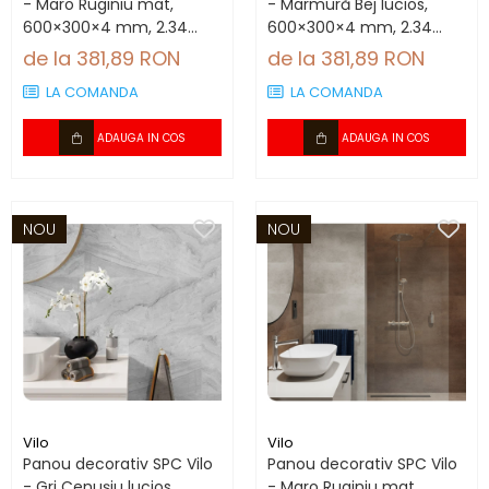
- Maro Ruginiu mat,
- Marmură Bej lucios,
600×300×4 mm, 2.34
600×300×4 mm, 2.34
mp/cutie (13 panouri)
mp/cutie (13 panouri)
de la 381,89 RON
de la 381,89 RON
LA COMANDA
LA COMANDA
ADAUGA IN COS
ADAUGA IN COS
NOU
NOU
Vilo
Vilo
Panou decorativ SPC Vilo
Panou decorativ SPC Vilo
- Gri Cenușiu lucios,
- Maro Ruginiu mat,