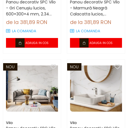
Panou decorativ SPC Vilo
Panou decorativ SPC Vilo
- Gri Cenușiu lucios,
- Marmură Neagră
600×300×4 mm, 2.34
Calacatta lucios,
mp/cutie (13 panouri)
600×300×4 mm, 2.34
de la 381,89 RON
de la 381,89 RON
mp/cutie (13 panouri)
LA COMANDA
LA COMANDA
ADAUGA IN COS
ADAUGA IN COS
NOU
NOU
Vilo
Vilo