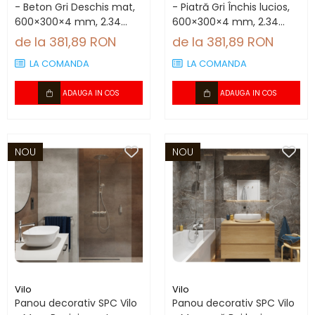
- Beton Gri Deschis mat,
- Piatră Gri Închis lucios,
600×300×4 mm, 2.34
600×300×4 mm, 2.34
mp/cutie (13 panouri)
mp/cutie (13 panouri)
de la 381,89 RON
de la 381,89 RON
LA COMANDA
LA COMANDA
ADAUGA IN COS
ADAUGA IN COS
NOU
NOU
Vilo
Vilo
Panou decorativ SPC Vilo
Panou decorativ SPC Vilo