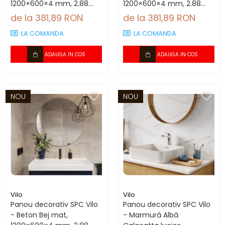
1200×600×4 mm, 2.88
1200×600×4 mm, 2.88
mp/cutie (4 panouri)
mp/cutie (4 panouri)
de la 381,89 RON
de la 381,89 RON
LA COMANDA
LA COMANDA
ADAUGA IN COS
ADAUGA IN COS
NOU
NOU
Vilo
Vilo
Panou decorativ SPC Vilo
Panou decorativ SPC Vilo
- Beton Bej mat,
- Marmură Albă