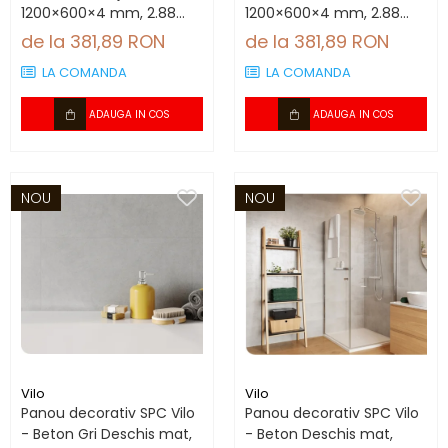
1200×600×4 mm, 2.88
1200×600×4 mm, 2.88
mp/cutie (4 panouri)
mp/cutie (4 panouri)
de la 381,89 RON
de la 381,89 RON
LA COMANDA
LA COMANDA
ADAUGA IN COS
ADAUGA IN COS
NOU
NOU
Vilo
Vilo
Panou decorativ SPC Vilo
Panou decorativ SPC Vilo
- Beton Gri Deschis mat,
- Beton Deschis mat,