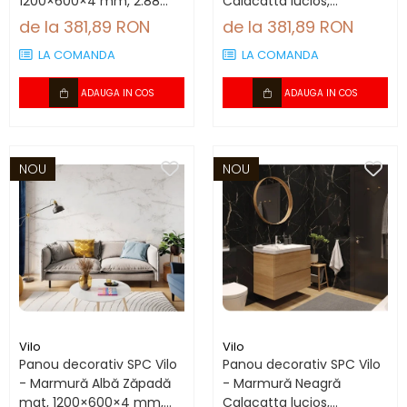
1200×600×4 mm, 2.88
Calacatta lucios,
mp/cutie (4 panouri)
1200×600×4 mm, 2.88
de la 381,89 RON
de la 381,89 RON
mp/cutie (4 panouri)
LA COMANDA
LA COMANDA
ADAUGA IN COS
ADAUGA IN COS
NOU
NOU
Vilo
Vilo
Panou decorativ SPC Vilo
Panou decorativ SPC Vilo
- Marmură Albă Zăpadă
- Marmură Neagră
mat, 1200×600×4 mm,
Calacatta lucios,