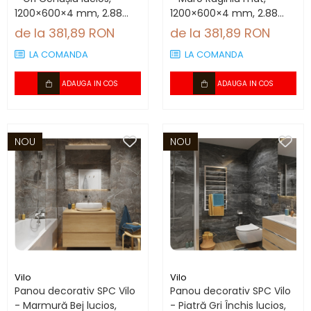
1200×600×4 mm, 2.88
1200×600×4 mm, 2.88
mp/cutie (4 panouri)
mp/cutie (4 panouri)
de la 381,89 RON
de la 381,89 RON
LA COMANDA
LA COMANDA
ADAUGA IN COS
ADAUGA IN COS
NOU
NOU
Vilo
Vilo
Panou decorativ SPC Vilo
Panou decorativ SPC Vilo
- Marmură Bej lucios,
- Piatră Gri Închis lucios,