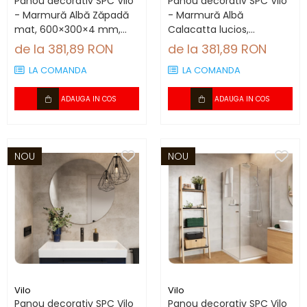
Panou decorativ SPC Vilo
Panou decorativ SPC Vilo
- Marmură Albă Zăpadă
- Marmură Albă
mat, 600×300×4 mm,
Calacatta lucios,
2.34 mp/cutie (13
600×300×4 mm, 2.34
de la 381,89 RON
de la 381,89 RON
panouri)
mp/cutie (13 panouri)
LA COMANDA
LA COMANDA
ADAUGA IN COS
ADAUGA IN COS
NOU
NOU
Vilo
Vilo
Panou decorativ SPC Vilo
Panou decorativ SPC Vilo