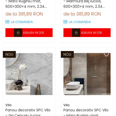
- Maro Ruginiu mat,
- Marmură Bej lucios,
600×300×4 mm, 2.34
600×300×4 mm, 2.34
mp/cutie (13 panouri)
mp/cutie (13 panouri)
de la 381,89 RON
de la 381,89 RON
LA COMANDA
LA COMANDA
ADAUGA IN COS
ADAUGA IN COS
NOU
NOU
Vilo
Vilo
Panou decorativ SPC Vilo
Panou decorativ SPC Vilo
- Gri Cenușiu lucios,
- Maro Ruginiu mat,