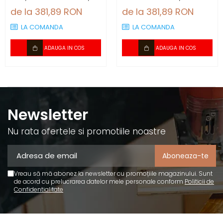
2.88 mp/cutie (4
1200×600×4 mm, 2.88
de la 381,89 RON
de la 381,89 RON
panouri)
mp/cutie (4 panouri)
LA COMANDA
LA COMANDA
ADAUGA IN COS
ADAUGA IN COS
Newsletter
Nu rata ofertele si promotiile noastre
Vreau să mă abonez la newsletter cu promoțiile magazinului. Sunt
de acord cu prelucrarea datelor mele personale conform
Politicii de
Confidentialitate