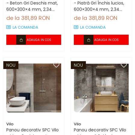
- Beton Gri Deschis mat,
- Piatră Gri Închis lucios,
600×300×4 mm, 2.34
600×300×4 mm, 2.34
mp/cutie (13 panouri)
mp/cutie (13 panouri)
de la 381,89 RON
de la 381,89 RON
LA COMANDA
LA COMANDA
ADAUGA IN COS
ADAUGA IN COS
NOU
NOU
Vilo
Vilo
Panou decorativ SPC Vilo
Panou decorativ SPC Vilo