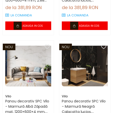
1200×600×4 mm, 2.88
Calacatta lucios,
mp/cutie (4 panouri)
1200×600×4 mm, 2.88
de la 381,89 RON
de la 381,89 RON
mp/cutie (4 panouri)
LA COMANDA
LA COMANDA
ADAUGA IN COS
ADAUGA IN COS
NOU
NOU
Vilo
Vilo
Panou decorativ SPC Vilo
Panou decorativ SPC Vilo
- Marmură Albă Zăpadă
- Marmură Neagră
mat, 1200×600×4 mm,
Calacatta lucios,