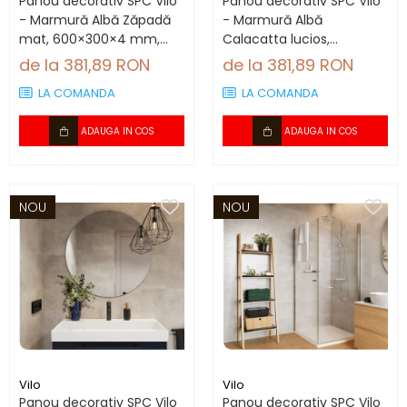
Panou decorativ SPC Vilo
Panou decorativ SPC Vilo
- Marmură Albă Zăpadă
- Marmură Albă
mat, 600×300×4 mm,
Calacatta lucios,
2.34 mp/cutie (13
600×300×4 mm, 2.34
de la 381,89 RON
de la 381,89 RON
panouri)
mp/cutie (13 panouri)
LA COMANDA
LA COMANDA
ADAUGA IN COS
ADAUGA IN COS
NOU
NOU
Vilo
Vilo
Panou decorativ SPC Vilo
Panou decorativ SPC Vilo