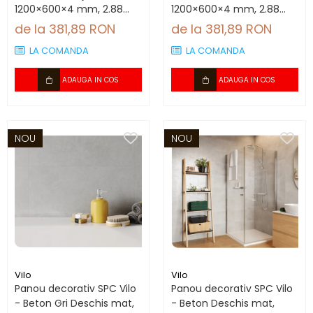
1200×600×4 mm, 2.88
1200×600×4 mm, 2.88
mp/cutie (4 panouri)
mp/cutie (4 panouri)
de la 381,89 RON
de la 381,89 RON
LA COMANDA
LA COMANDA
ADAUGA IN COS
ADAUGA IN COS
NOU
NOU
Vilo
Vilo
Panou decorativ SPC Vilo
Panou decorativ SPC Vilo
- Beton Gri Deschis mat,
- Beton Deschis mat,