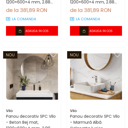
1200×600×4 mm, 2.88
1200×600×4 mm, 2.88
mp/cutie (4 panouri)
mp/cutie (4 panouri)
de la 381,89 RON
de la 381,89 RON
LA COMANDA
LA COMANDA
ADAUGA IN COS
ADAUGA IN COS
NOU
NOU
Vilo
Vilo
Panou decorativ SPC Vilo
Panou decorativ SPC Vilo
- Beton Bej mat,
- Marmură Albă