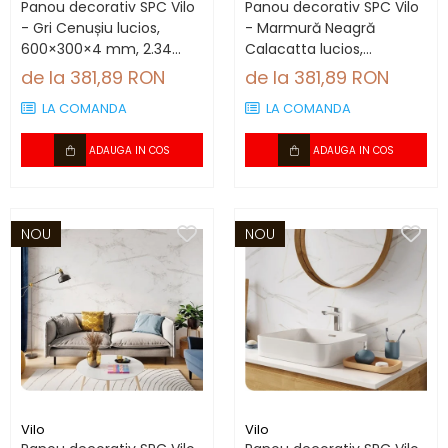
Panou decorativ SPC Vilo
Panou decorativ SPC Vilo
- Gri Cenușiu lucios,
- Marmură Neagră
600×300×4 mm, 2.34
Calacatta lucios,
mp/cutie (13 panouri)
600×300×4 mm, 2.34
de la 381,89 RON
de la 381,89 RON
mp/cutie (13 panouri)
LA COMANDA
LA COMANDA
ADAUGA IN COS
ADAUGA IN COS
NOU
NOU
Vilo
Vilo