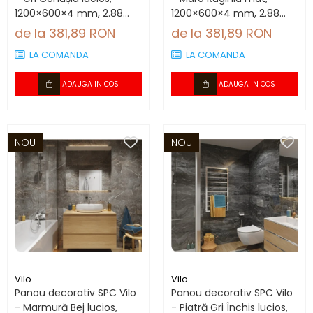
1200×600×4 mm, 2.88
1200×600×4 mm, 2.88
mp/cutie (4 panouri)
mp/cutie (4 panouri)
de la 381,89 RON
de la 381,89 RON
LA COMANDA
LA COMANDA
ADAUGA IN COS
ADAUGA IN COS
NOU
NOU
Vilo
Vilo
Panou decorativ SPC Vilo
Panou decorativ SPC Vilo
- Marmură Bej lucios,
- Piatră Gri Închis lucios,