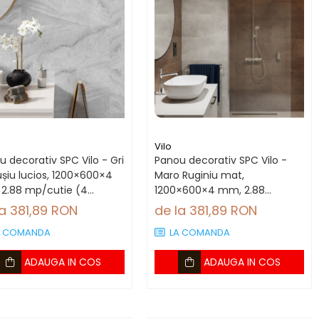
Vilo
 decorativ SPC Vilo - Gri
Panou decorativ SPC Vilo -
șiu lucios, 1200×600×4
Maro Ruginiu mat,
2.88 mp/cutie (4
1200×600×4 mm, 2.88
uri)
mp/cutie (4 panouri)
la 381,89 RON
de la 381,89 RON
A COMANDA
LA COMANDA
ADAUGA IN COS
ADAUGA IN COS