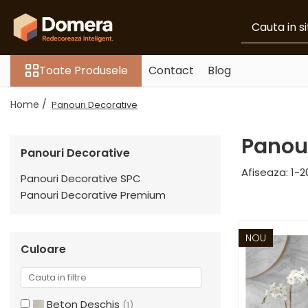
Toate Produsele
Toate Produsele
Contact
Blog
Parchet
Parchet SPC
Home /
Panouri Decorative
Riflaje Decorative
Riflaj exterior
Panour
Panouri Decorative
Riflaje Interioare
Afiseaza:
1-
2
Glafuri
Panouri Decorative SPC
Panouri Decorative Premium
Glafuri Interioare
Glafuri Exterioare
NOU
Plinte, Plinte PVC, Plinte MDF
Culoare
Plinte PVC
Plinte MDF Premium
Accesorii Plinte
Beton Deschis
(1)