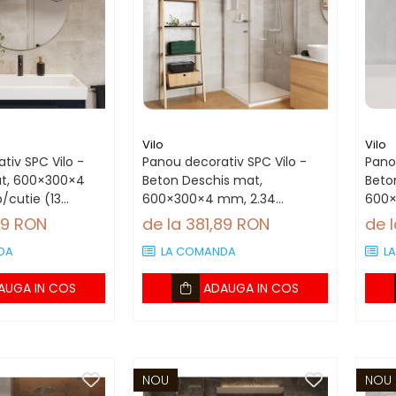
Vilo
Vilo
tiv SPC Vilo -
Panou decorativ SPC Vilo -
Pano
at, 600×300×4
Beton Deschis mat,
Beto
/cutie (13
600×300×4 mm, 2.34
600×
mp/cutie (13 panouri)
mp/c
89 RON
de la 381,89 RON
de 
DA
LA COMANDA
L
AUGA IN COS
ADAUGA IN COS
NOU
NOU