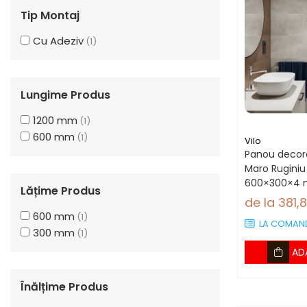
Tip Montaj
Cu Adeziv
(1)
Lungime Produs
1200 mm
(1)
600 mm
(1)
Vilo
Panou decora
Maro Ruginiu
600×300×4 
Lățime Produs
mp/cutie (13
de la 381,
600 mm
(1)
LA COMAN
300 mm
(1)
AD
Înălțime Produs