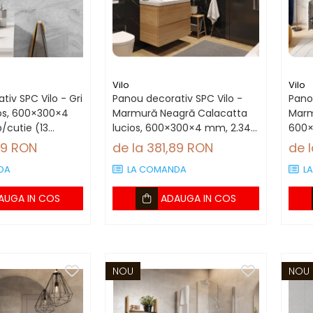
Vilo
Vilo
iv SPC Vilo - Gri
Panou decorativ SPC Vilo -
Pano
os, 600×300×4
Marmură Neagră Calacatta
Marm
/cutie (13
lucios, 600×300×4 mm, 2.34
600×
mp/cutie (13 panouri)
mp/c
89 RON
de la 381,89 RON
de 
DA
LA COMANDA
L
AUGA IN COS
ADAUGA IN COS
NOU
NOU