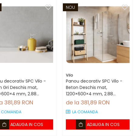
NOU
Vilo
u decorativ SPC Vilo -
Panou decorativ SPC Vilo -
n Gri Deschis mat,
Beton Deschis mat,
×600×4 mm, 2.88
1200×600×4 mm, 2.88
utie (4 panouri)
mp/cutie (4 panouri)
la 381,89 RON
de la 381,89 RON
A COMANDA
LA COMANDA
ADAUGA IN COS
ADAUGA IN COS