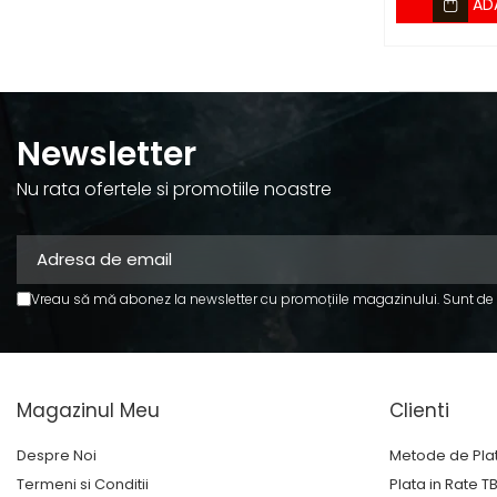
AD
Newsletter
Nu rata ofertele si promotiile noastre
Vreau să mă abonez la newsletter cu promoțiile magazinului. Sunt de
Magazinul Meu
Clienti
Despre Noi
Metode de Pla
Termeni si Conditii
Plata in Rate T