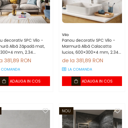
Vilo
u decorativ SPC Vilo -
Panou decorativ SPC Vilo -
ură Albă Zăpadă mat,
Marmură Albă Calacatta
300×4 mm, 2.34
lucios, 600×300×4 mm, 2.34
utie (13 panouri)
mp/cutie (13 panouri)
la 381,89 RON
de la 381,89 RON
A COMANDA
LA COMANDA
ADAUGA IN COS
ADAUGA IN COS
NOU