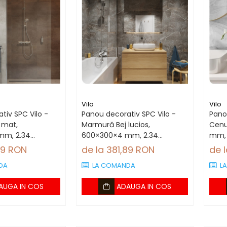
Vilo
Vilo
tiv SPC Vilo -
Panou decorativ SPC Vilo -
Panou
 mat,
Marmură Bej lucios,
Cenu
mm, 2.34
600×300×4 mm, 2.34
mm, 
 panouri)
mp/cutie (13 panouri)
pano
89 RON
de la 381,89 RON
de 
DA
LA COMANDA
L
AUGA IN COS
ADAUGA IN COS