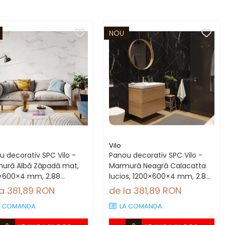
NOU
Vilo
u decorativ SPC Vilo -
Panou decorativ SPC Vilo -
ură Albă Zăpadă mat,
Marmură Neagră Calacatta
×600×4 mm, 2.88
lucios, 1200×600×4 mm, 2.88
utie (4 panouri)
mp/cutie (4 panouri)
la 381,89 RON
de la 381,89 RON
A COMANDA
LA COMANDA