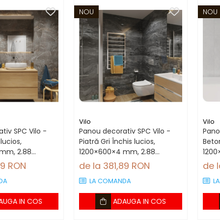
NOU
NOU
Vilo
Vilo
tiv SPC Vilo -
Panou decorativ SPC Vilo -
Pano
lucios,
Piatră Gri Închis lucios,
Beto
mm, 2.88
1200×600×4 mm, 2.88
1200
 panouri)
mp/cutie (4 panouri)
mp/c
89 RON
de la 381,89 RON
de 
DA
LA COMANDA
L
AUGA IN COS
ADAUGA IN COS