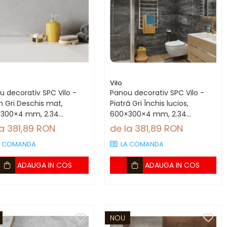
Vilo
u decorativ SPC Vilo -
Panou decorativ SPC Vilo -
n Gri Deschis mat,
Piatră Gri Închis lucios,
300×4 mm, 2.34
600×300×4 mm, 2.34
utie (13 panouri)
mp/cutie (13 panouri)
la 381,89 RON
de la 381,89 RON
A COMANDA
LA COMANDA
ADAUGA IN COS
ADAUGA IN COS
NOU