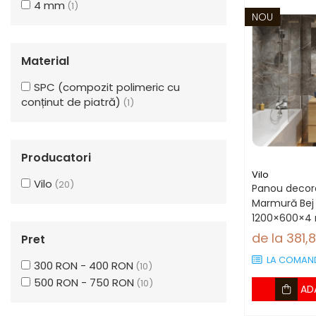
4 mm
(1)
NOU
Material
SPC (compozit polimeric cu
conținut de piatră)
(1)
Producatori
Vilo
Vilo
(20)
Panou decora
Marmură Bej 
1200×600×4 
mp/cutie (4
de la 381,
Pret
LA COMAN
300 RON - 400 RON
(10)
500 RON - 750 RON
(10)
AD