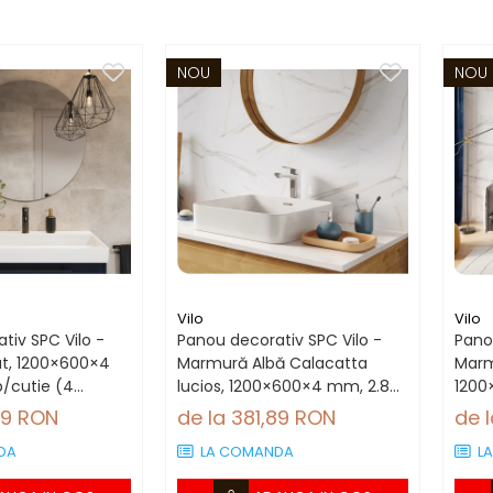
NOU
NOU
Vilo
Vilo
tiv SPC Vilo -
Panou decorativ SPC Vilo -
Pano
at, 1200×600×4
Marmură Albă Calacatta
Marm
/cutie (4
lucios, 1200×600×4 mm, 2.88
1200
mp/cutie (4 panouri)
mp/c
89 RON
de la 381,89 RON
de 
DA
LA COMANDA
L