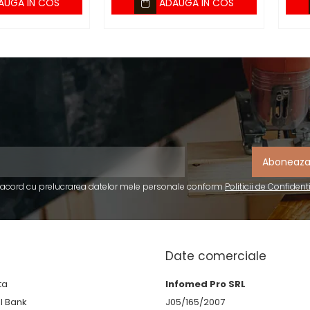
AUGA IN COS
ADAUGA IN COS
 acord cu prelucrarea datelor mele personale conform
Politicii de Confident
Date comerciale
ta
Infomed Pro SRL
BI Bank
J05/165/2007