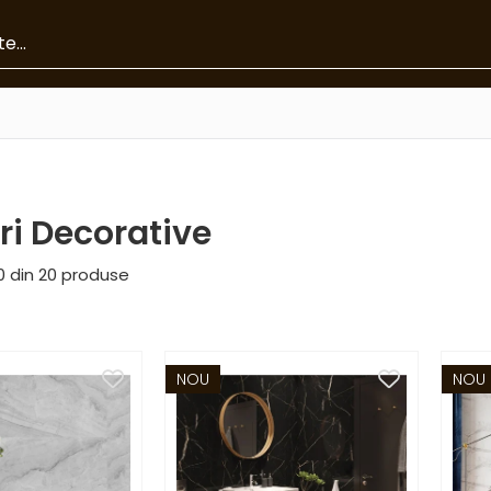
i Decorative
0
din
20
produse
NOU
NOU