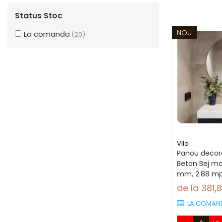
Status Stoc
NOU
La comanda
(20)
Vilo
Panou decora
Beton Bej m
mm, 2.88 mp
panouri)
de la 381,
LA COMAN