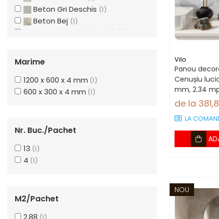
Beton Gri Deschis
(1)
Terminatii Plinta
Beton Bej
(1)
Colt Exterior Plinta
Marmură Albă Zăpadă
(1)
Colt Interior Plinta
Maro Ruginiu
(1)
Imbinare Plinta
Marmură Neagră Calacatta
(1)
Vilo
Marime
Accesorii
Marmură Albă Calacatta
(1)
Panou decorat
Accesorii Lambriuri
Gri Cenușiu
Cenușiu luci
1200 x 600 x 4 mm
(1)
(1)
mm, 2.34 mp
Piatră Gri Închis
600 x 300 x 4 mm
(1)
(1)
Accesorii Riflaje Decorative
panouri)
de la 381,
Marmură Bej
(1)
Accesorii Universale
LA COMAN
Capac Glaf Interior
Nr. Buc./pachet
AD
Izolatie Parchet
13
(1)
Prag de trecere
4
(1)
Profile Decorative Fatada
NOU
Lambriuri
M2/pachet
Lambriuri PVC
2,88
(1)