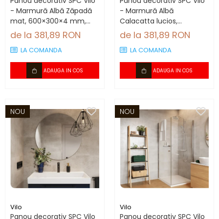
Panou decorativ SPC Vilo
Panou decorativ SPC Vilo
- Marmură Albă Zăpadă
- Marmură Albă
mat, 600×300×4 mm,
Calacatta lucios,
2.34 mp/cutie (13
600×300×4 mm, 2.34
de la 381,89 RON
de la 381,89 RON
panouri)
mp/cutie (13 panouri)
LA COMANDA
LA COMANDA
ADAUGA IN COS
ADAUGA IN COS
NOU
NOU
Vilo
Vilo
Panou decorativ SPC Vilo
Panou decorativ SPC Vilo