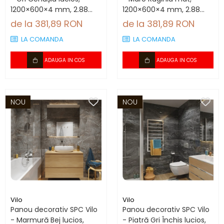
1200×600×4 mm, 2.88
1200×600×4 mm, 2.88
mp/cutie (4 panouri)
mp/cutie (4 panouri)
de la 381,89 RON
de la 381,89 RON
LA COMANDA
LA COMANDA
ADAUGA IN COS
ADAUGA IN COS
NOU
NOU
Vilo
Vilo
Panou decorativ SPC Vilo
Panou decorativ SPC Vilo
- Marmură Bej lucios,
- Piatră Gri Închis lucios,