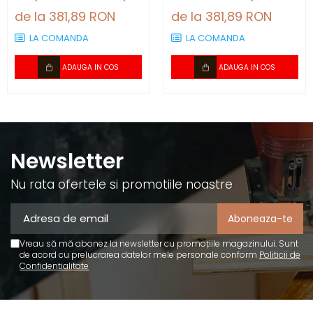
2.88 mp/cutie (4
1200×600×4 mm, 2.88
de la 381,89 RON
de la 381,89 RON
panouri)
mp/cutie (4 panouri)
LA COMANDA
LA COMANDA
ADAUGA IN COS
ADAUGA IN COS
Newsletter
Nu rata ofertele si promotiile noastre
Vreau să mă abonez la newsletter cu promoțiile magazinului. Sunt
de acord cu prelucrarea datelor mele personale conform
Politicii de
Confidentialitate