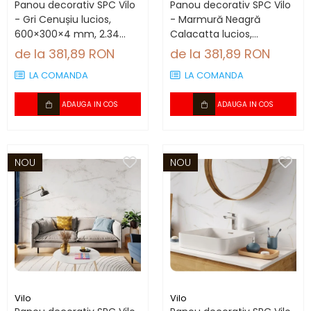
Panou decorativ SPC Vilo
Panou decorativ SPC Vilo
- Gri Cenușiu lucios,
- Marmură Neagră
600×300×4 mm, 2.34
Calacatta lucios,
mp/cutie (13 panouri)
600×300×4 mm, 2.34
de la 381,89 RON
de la 381,89 RON
mp/cutie (13 panouri)
LA COMANDA
LA COMANDA
ADAUGA IN COS
ADAUGA IN COS
NOU
NOU
Vilo
Vilo