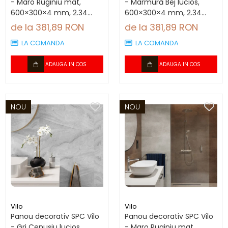
- Maro Ruginiu mat,
- Marmură Bej lucios,
600×300×4 mm, 2.34
600×300×4 mm, 2.34
mp/cutie (13 panouri)
mp/cutie (13 panouri)
de la 381,89 RON
de la 381,89 RON
LA COMANDA
LA COMANDA
ADAUGA IN COS
ADAUGA IN COS
NOU
NOU
Vilo
Vilo
Panou decorativ SPC Vilo
Panou decorativ SPC Vilo
- Gri Cenușiu lucios,
- Maro Ruginiu mat,