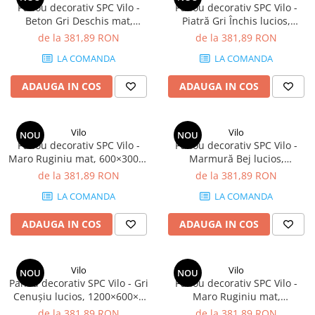
Panou decorativ SPC Vilo -
Panou decorativ SPC Vilo -
Beton Gri Deschis mat,
Piatră Gri Închis lucios,
600×300×4 mm, 2.34 mp/cutie
600×300×4 mm, 2.34 mp/cutie
de la 381,89 RON
de la 381,89 RON
(13 panouri)
(13 panouri)
LA COMANDA
LA COMANDA
ADAUGA IN COS
ADAUGA IN COS
Vilo
Vilo
NOU
NOU
Panou decorativ SPC Vilo -
Panou decorativ SPC Vilo -
Maro Ruginiu mat, 600×300×4
Marmură Bej lucios,
mm, 2.34 mp/cutie (13
600×300×4 mm, 2.34 mp/cutie
de la 381,89 RON
de la 381,89 RON
panouri)
(13 panouri)
LA COMANDA
LA COMANDA
ADAUGA IN COS
ADAUGA IN COS
Vilo
Vilo
NOU
NOU
Panou decorativ SPC Vilo - Gri
Panou decorativ SPC Vilo -
Cenușiu lucios, 1200×600×4
Maro Ruginiu mat,
mm, 2.88 mp/cutie (4 panouri)
1200×600×4 mm, 2.88
de la 381,89 RON
de la 381,89 RON