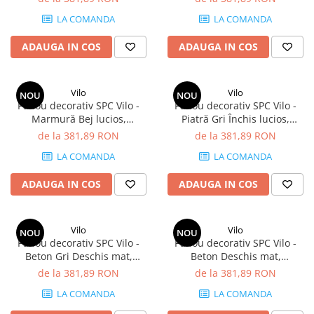
mp/cutie (4 panouri)
LA COMANDA
LA COMANDA
ADAUGA IN COS
ADAUGA IN COS
Vilo
Vilo
NOU
NOU
Panou decorativ SPC Vilo -
Panou decorativ SPC Vilo -
Marmură Bej lucios,
Piatră Gri Închis lucios,
1200×600×4 mm, 2.88
1200×600×4 mm, 2.88
de la 381,89 RON
de la 381,89 RON
mp/cutie (4 panouri)
mp/cutie (4 panouri)
LA COMANDA
LA COMANDA
ADAUGA IN COS
ADAUGA IN COS
Vilo
Vilo
NOU
NOU
Panou decorativ SPC Vilo -
Panou decorativ SPC Vilo -
Beton Gri Deschis mat,
Beton Deschis mat,
1200×600×4 mm, 2.88
1200×600×4 mm, 2.88
de la 381,89 RON
de la 381,89 RON
mp/cutie (4 panouri)
mp/cutie (4 panouri)
LA COMANDA
LA COMANDA