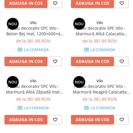
ADAUGA IN COS
ADAUGA IN COS
Vilo
Vilo
NOU
NOU
Panou decorativ SPC Vilo -
Panou decorativ SPC Vilo -
Beton Bej mat, 1200×600×4
Marmură Albă Calacatta
mm, 2.88 mp/cutie (4 panouri)
lucios, 1200×600×4 mm, 2.88
de la 381,89 RON
de la 381,89 RON
mp/cutie (4 panouri)
LA COMANDA
LA COMANDA
ADAUGA IN COS
ADAUGA IN COS
Vilo
Vilo
NOU
NOU
Panou decorativ SPC Vilo -
Panou decorativ SPC Vilo -
Marmură Albă Zăpadă mat,
Marmură Neagră Calacatta
1200×600×4 mm, 2.88
lucios, 1200×600×4 mm, 2.88
de la 381,89 RON
de la 381,89 RON
mp/cutie (4 panouri)
mp/cutie (4 panouri)
LA COMANDA
LA COMANDA
ADAUGA IN COS
ADAUGA IN COS