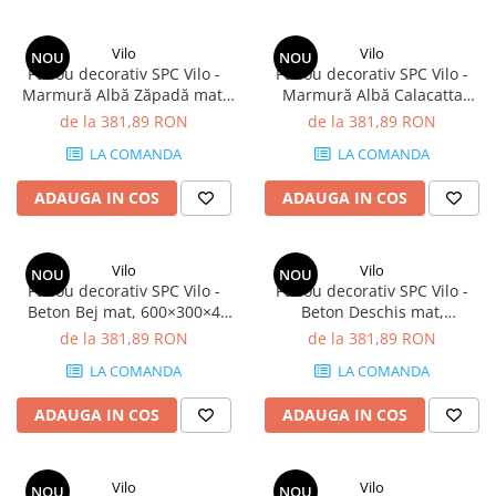
Vilo
Vilo
NOU
NOU
Panou decorativ SPC Vilo -
Panou decorativ SPC Vilo -
Marmură Albă Zăpadă mat,
Marmură Albă Calacatta
600×300×4 mm, 2.34 mp/cutie
lucios, 600×300×4 mm, 2.34
de la 381,89 RON
de la 381,89 RON
(13 panouri)
mp/cutie (13 panouri)
LA COMANDA
LA COMANDA
ADAUGA IN COS
ADAUGA IN COS
Vilo
Vilo
NOU
NOU
Panou decorativ SPC Vilo -
Panou decorativ SPC Vilo -
Beton Bej mat, 600×300×4
Beton Deschis mat,
mm, 2.34 mp/cutie (13
600×300×4 mm, 2.34 mp/cutie
de la 381,89 RON
de la 381,89 RON
panouri)
(13 panouri)
LA COMANDA
LA COMANDA
ADAUGA IN COS
ADAUGA IN COS
Vilo
Vilo
NOU
NOU