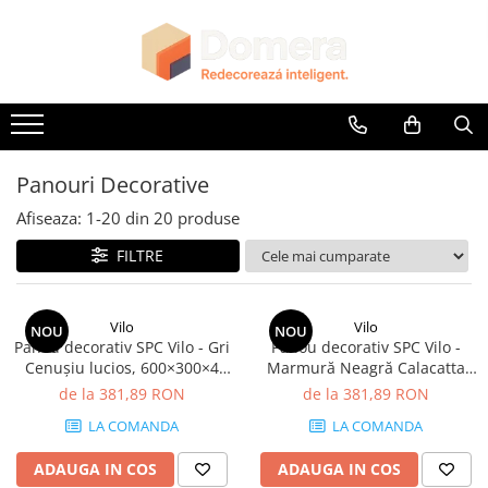
Toate Produsele
Parchet
Parchet SPC
Riflaje Decorative
Panouri Decorative
Riflaj exterior
Afiseaza:
1-
20
din
20
produse
Riflaje Interioare
FILTRE
Glafuri
Glafuri Interioare
Vilo
Vilo
NOU
NOU
Glafuri Exterioare
Panou decorativ SPC Vilo - Gri
Panou decorativ SPC Vilo -
Cenușiu lucios, 600×300×4
Marmură Neagră Calacatta
Plinte, Plinte PVC, Plinte MDF
mm, 2.34 mp/cutie (13
lucios, 600×300×4 mm, 2.34
de la 381,89 RON
de la 381,89 RON
Plinte PVC
panouri)
mp/cutie (13 panouri)
LA COMANDA
LA COMANDA
Plinte MDF Premium
Accesorii Plinte
ADAUGA IN COS
ADAUGA IN COS