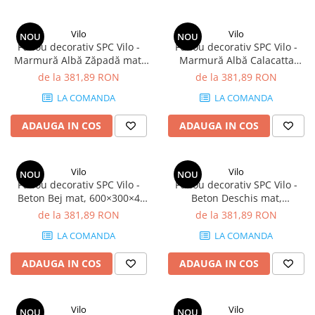
Terminatii Plinta
Colt Exterior Plinta
Vilo
Vilo
NOU
NOU
Colt Interior Plinta
Panou decorativ SPC Vilo -
Panou decorativ SPC Vilo -
Marmură Albă Zăpadă mat,
Marmură Albă Calacatta
Imbinare Plinta
600×300×4 mm, 2.34 mp/cutie
lucios, 600×300×4 mm, 2.34
de la 381,89 RON
de la 381,89 RON
Accesorii
(13 panouri)
mp/cutie (13 panouri)
LA COMANDA
LA COMANDA
Accesorii Lambriuri
Accesorii Riflaje Decorative
ADAUGA IN COS
ADAUGA IN COS
Accesorii Universale
Capac Glaf Interior
Vilo
Vilo
NOU
NOU
Panou decorativ SPC Vilo -
Panou decorativ SPC Vilo -
Izolatie Parchet
Beton Bej mat, 600×300×4
Beton Deschis mat,
Prag de trecere
mm, 2.34 mp/cutie (13
600×300×4 mm, 2.34 mp/cutie
de la 381,89 RON
de la 381,89 RON
panouri)
(13 panouri)
Profile Decorative Fatada
LA COMANDA
LA COMANDA
Lambriuri
ADAUGA IN COS
ADAUGA IN COS
Lambriuri PVC
Lambriuri Premium
Vilo
Vilo
NOU
NOU
Panouri Decorative