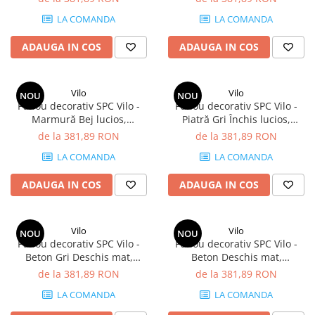
mp/cutie (4 panouri)
LA COMANDA
LA COMANDA
ADAUGA IN COS
ADAUGA IN COS
Vilo
Vilo
NOU
NOU
Panou decorativ SPC Vilo -
Panou decorativ SPC Vilo -
Marmură Bej lucios,
Piatră Gri Închis lucios,
1200×600×4 mm, 2.88
1200×600×4 mm, 2.88
de la 381,89 RON
de la 381,89 RON
mp/cutie (4 panouri)
mp/cutie (4 panouri)
LA COMANDA
LA COMANDA
ADAUGA IN COS
ADAUGA IN COS
Vilo
Vilo
NOU
NOU
Panou decorativ SPC Vilo -
Panou decorativ SPC Vilo -
Beton Gri Deschis mat,
Beton Deschis mat,
1200×600×4 mm, 2.88
1200×600×4 mm, 2.88
de la 381,89 RON
de la 381,89 RON
mp/cutie (4 panouri)
mp/cutie (4 panouri)
LA COMANDA
LA COMANDA