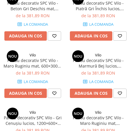
Panou decorativ SPC Vilo -
Panou decorativ SPC Vilo -
Panouri Decorative SPC
Beton Gri Deschis mat,
Piatră Gri Închis lucios,
600×300×4 mm, 2.34 mp/cutie
600×300×4 mm, 2.34 mp/cutie
de la 381,89 RON
de la 381,89 RON
Panouri Decorative Premium
(13 panouri)
(13 panouri)
LA COMANDA
LA COMANDA
ADAUGA IN COS
ADAUGA IN COS
Vilo
Vilo
NOU
NOU
Panou decorativ SPC Vilo -
Panou decorativ SPC Vilo -
Maro Ruginiu mat, 600×300×4
Marmură Bej lucios,
mm, 2.34 mp/cutie (13
600×300×4 mm, 2.34 mp/cutie
de la 381,89 RON
de la 381,89 RON
panouri)
(13 panouri)
LA COMANDA
LA COMANDA
ADAUGA IN COS
ADAUGA IN COS
Vilo
Vilo
NOU
NOU
Panou decorativ SPC Vilo - Gri
Panou decorativ SPC Vilo -
Cenușiu lucios, 1200×600×4
Maro Ruginiu mat,
mm, 2.88 mp/cutie (4 panouri)
1200×600×4 mm, 2.88
de la 381,89 RON
de la 381,89 RON