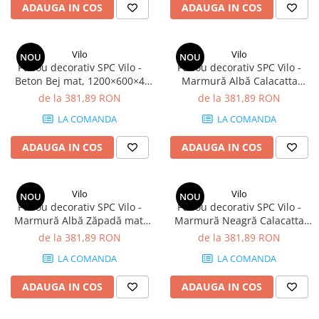
ADAUGA IN COS
ADAUGA IN COS
Vilo
Vilo
NOU
NOU
Panou decorativ SPC Vilo -
Panou decorativ SPC Vilo -
Beton Bej mat, 1200×600×4
Marmură Albă Calacatta
mm, 2.88 mp/cutie (4 panouri)
lucios, 1200×600×4 mm, 2.88
de la 381,89 RON
de la 381,89 RON
mp/cutie (4 panouri)
LA COMANDA
LA COMANDA
ADAUGA IN COS
ADAUGA IN COS
Vilo
Vilo
NOU
NOU
Panou decorativ SPC Vilo -
Panou decorativ SPC Vilo -
Marmură Albă Zăpadă mat,
Marmură Neagră Calacatta
1200×600×4 mm, 2.88
lucios, 1200×600×4 mm, 2.88
de la 381,89 RON
de la 381,89 RON
mp/cutie (4 panouri)
mp/cutie (4 panouri)
LA COMANDA
LA COMANDA
ADAUGA IN COS
ADAUGA IN COS