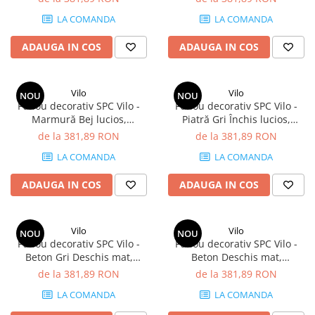
mp/cutie (4 panouri)
LA COMANDA
LA COMANDA
ADAUGA IN COS
ADAUGA IN COS
Vilo
Vilo
NOU
NOU
Panou decorativ SPC Vilo -
Panou decorativ SPC Vilo -
Marmură Bej lucios,
Piatră Gri Închis lucios,
1200×600×4 mm, 2.88
1200×600×4 mm, 2.88
de la 381,89 RON
de la 381,89 RON
mp/cutie (4 panouri)
mp/cutie (4 panouri)
LA COMANDA
LA COMANDA
ADAUGA IN COS
ADAUGA IN COS
Vilo
Vilo
NOU
NOU
Panou decorativ SPC Vilo -
Panou decorativ SPC Vilo -
Beton Gri Deschis mat,
Beton Deschis mat,
1200×600×4 mm, 2.88
1200×600×4 mm, 2.88
de la 381,89 RON
de la 381,89 RON
mp/cutie (4 panouri)
mp/cutie (4 panouri)
LA COMANDA
LA COMANDA