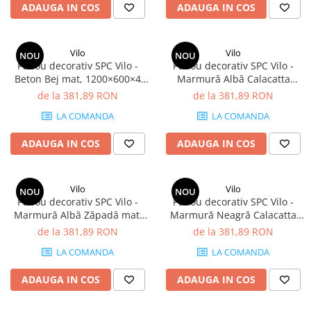
ADAUGA IN COS
ADAUGA IN COS
Vilo
Vilo
NOU
NOU
Panou decorativ SPC Vilo -
Panou decorativ SPC Vilo -
Beton Bej mat, 1200×600×4
Marmură Albă Calacatta
mm, 2.88 mp/cutie (4 panouri)
lucios, 1200×600×4 mm, 2.88
de la 381,89 RON
de la 381,89 RON
mp/cutie (4 panouri)
LA COMANDA
LA COMANDA
ADAUGA IN COS
ADAUGA IN COS
Vilo
Vilo
NOU
NOU
Panou decorativ SPC Vilo -
Panou decorativ SPC Vilo -
Marmură Albă Zăpadă mat,
Marmură Neagră Calacatta
1200×600×4 mm, 2.88
lucios, 1200×600×4 mm, 2.88
de la 381,89 RON
de la 381,89 RON
mp/cutie (4 panouri)
mp/cutie (4 panouri)
LA COMANDA
LA COMANDA
ADAUGA IN COS
ADAUGA IN COS