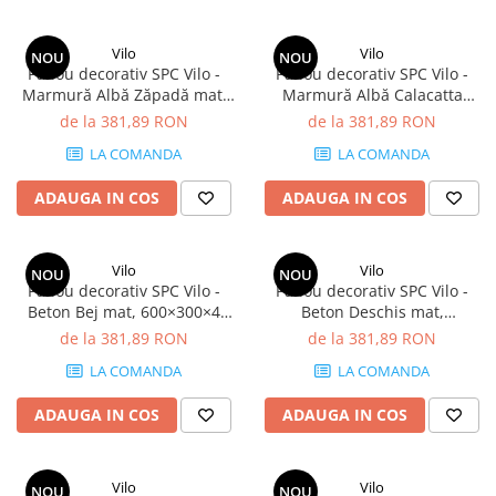
Vilo
Vilo
NOU
NOU
Panou decorativ SPC Vilo -
Panou decorativ SPC Vilo -
Marmură Albă Zăpadă mat,
Marmură Albă Calacatta
600×300×4 mm, 2.34 mp/cutie
lucios, 600×300×4 mm, 2.34
de la 381,89 RON
de la 381,89 RON
(13 panouri)
mp/cutie (13 panouri)
LA COMANDA
LA COMANDA
ADAUGA IN COS
ADAUGA IN COS
Vilo
Vilo
NOU
NOU
Panou decorativ SPC Vilo -
Panou decorativ SPC Vilo -
Beton Bej mat, 600×300×4
Beton Deschis mat,
mm, 2.34 mp/cutie (13
600×300×4 mm, 2.34 mp/cutie
de la 381,89 RON
de la 381,89 RON
panouri)
(13 panouri)
LA COMANDA
LA COMANDA
ADAUGA IN COS
ADAUGA IN COS
Vilo
Vilo
NOU
NOU