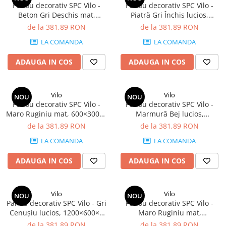
Panou decorativ SPC Vilo -
Panou decorativ SPC Vilo -
Beton Gri Deschis mat,
Piatră Gri Închis lucios,
600×300×4 mm, 2.34 mp/cutie
600×300×4 mm, 2.34 mp/cutie
de la 381,89 RON
de la 381,89 RON
(13 panouri)
(13 panouri)
LA COMANDA
LA COMANDA
ADAUGA IN COS
ADAUGA IN COS
Vilo
Vilo
NOU
NOU
Panou decorativ SPC Vilo -
Panou decorativ SPC Vilo -
Maro Ruginiu mat, 600×300×4
Marmură Bej lucios,
mm, 2.34 mp/cutie (13
600×300×4 mm, 2.34 mp/cutie
de la 381,89 RON
de la 381,89 RON
panouri)
(13 panouri)
LA COMANDA
LA COMANDA
ADAUGA IN COS
ADAUGA IN COS
Vilo
Vilo
NOU
NOU
Panou decorativ SPC Vilo - Gri
Panou decorativ SPC Vilo -
Cenușiu lucios, 1200×600×4
Maro Ruginiu mat,
mm, 2.88 mp/cutie (4 panouri)
1200×600×4 mm, 2.88
de la 381,89 RON
de la 381,89 RON